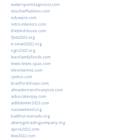
watersportslagonissi.com
mischieffashion.com
eduwyre.com
retro-interiors.com
theblvd-boise.com
fpet2023.org
e-smart2022.org
ngrc2022.org
leesfamilyfoods.com
lewis-lewis-cpas.com
eleontennis.com
cyetus.com
bradfordshops.com
almadenranchsanjose.com
advocatevijay.com
adlibilimler2023.com
naswwebed.org
balithut-manado.org
alteregotradingcompany.org
aprce2022.com
ibie2022.com