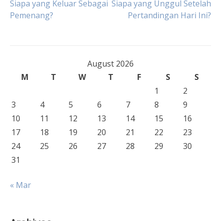
Siapa yang Keluar Sebagai
Siapa yang Unggul Setelah
Pemenang?
Pertandingan Hari Ini?
navigation
August 2026
M
T
W
T
F
S
S
1
2
3
4
5
6
7
8
9
10
11
12
13
14
15
16
17
18
19
20
21
22
23
24
25
26
27
28
29
30
31
« Mar