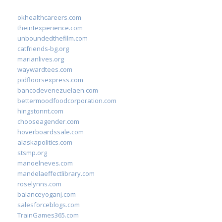
okhealthcareers.com
theintexperience.com
unboundedthefilm.com
catfriends-bg.org
marianlives.org
waywardtees.com
pidfloorsexpress.com
bancodevenezuelaen.com
bettermoodfoodcorporation.com
hingstonnt.com
chooseagender.com
hoverboardssale.com
alaskapolitics.com
stsmp.org
manoelneves.com
mandelaeffectlibrary.com
roselynns.com
balanceyoganj.com
salesforceblogs.com
TrainGames365.com