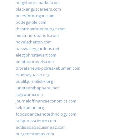
neighboursmarket.com
blackanguscareers.com
bolesfororegon.com
bodega-ole.com
thestreamlinerlounge.com
mestrinorubanofc.com
novelatherton.com
nassvalleygardens.net
electjohnstewart.com
omptourtravels.com
tribratanews-polreskebumen.com
rsudbayuasih.org
publikjurnalistik.org
juneteenthapparel.net
italywarm.com
journaloffinanceeconomics.com
kvk-kumari.org
foodscienceandtechnology.com
scisportsscience.com
addisababacuisineaz.com
burgerimcamas.com