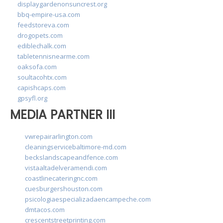
displaygardenonsuncrest.org
bbq-empire-usa.com
feedstoreva.com
drogopets.com
ediblechalk.com
tabletennisnearme.com
oaksofa.com
soultacohtx.com
capishcaps.com
gpsyfl.org
MEDIA PARTNER III
vwrepairarlington.com
cleaningservicebaltimore-md.com
beckslandscapeandfence.com
vistaaltadelveramendi.com
coastlinecateringnc.com
cuesburgershouston.com
psicologiaespecializadaencampeche.com
dmtacos.com
crescentstreetprinting.com