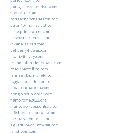
perfectfit24-7.com
portugalprivatedriver.com
von-racer.com
coffeeshopcharleston.com
salon104mainstreet.com
alkaspringswater.com
318mainstreet8h.com
lovenailsspari.com
oakberry-kuwait.com
quartzliterary.com
friendsofbroderickpark.com
studiopiattellina.com
jannagrillspringfield.com
fujiyamacharleston.com
elpatronchardon.com
donglaishun-order.com
fiamc-rome2022.org
mariceworldessentials.com
lafisheriarestaurant.com
915jazzandmore.com
aguadulce-countryfair.com
jakehovis.com