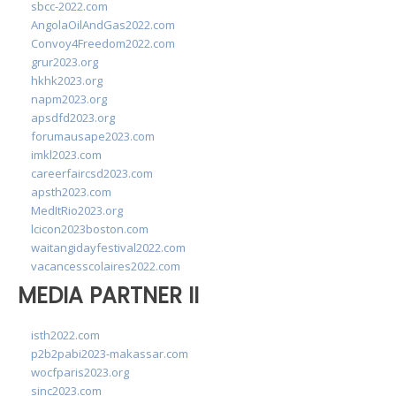
sbcc-2022.com
AngolaOilAndGas2022.com
Convoy4Freedom2022.com
grur2023.org
hkhk2023.org
napm2023.org
apsdfd2023.org
forumausape2023.com
imkl2023.com
careerfaircsd2023.com
apsth2023.com
MedItRio2023.org
lcicon2023boston.com
waitangidayfestival2022.com
vacancesscolaires2022.com
MEDIA PARTNER II
isth2022.com
p2b2pabi2023-makassar.com
wocfparis2023.org
sinc2023.com