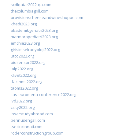
scdlqatar2022-qa.com
thecolumbiagrill.com
provisionscheeseandwineshoppe.com
khedi2023.org
akademikgeriatri2023.org
marmarapediatri2023.org
emchie2023.org
girisimselradyoloji2022.org
utcd2022.org
biosensor2022.org
ialp2022.org
klivet2022.org
ifac-hms2022.org
taoms2022.org
iias-euromena-conference2022.org
ivd2022.org
csity2022.org
ibsarstudyabroad.com
bennusehgall.com
tsecincinnati.com
roderconstructiongroup.com