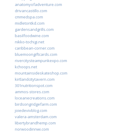
anatomyofadventure.com
drivancastillo.com
cmmedspa.com
midletontkd.com
gardensandgrills.com
basilfoodwine.com
nikko-tochigi.net
caribbean-corner.com
bluemoongiftcards.com
rivercitysteampunkexpo.com
kchoops.net
mountainsideskateshop.com
kirtlandcitytavern.com
301nutritionspot.com
ammos-stores.com
loceanecreations.com
birdsongridgefarm.com
joiedevivblog.com
valera-amsterdam.com
libertybrandhemp.com
norwoodinnwi.com