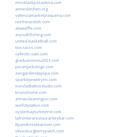
missblackpasadena.com
anneskitchen.org
valenciamarketytaqueria.com
reefrecordsllc.com
alawaffle.com
aryouthfishing.com
united-basketball.com
tios-tacos.com
cafecito-satx.com
graduacionviu2023.com
pecanjackstogo.com
zengardendayspa.com
sparklejewelryinc.com
ironcladtattoostudio.com
bruinshome.com
annascleaningsvc.com
wolfcitytattoo.com
oysterbayturkeytrot.com
lafronterarestauranteybar.com
lilyandrosetearoom.com
olivesburgberrypatch.com