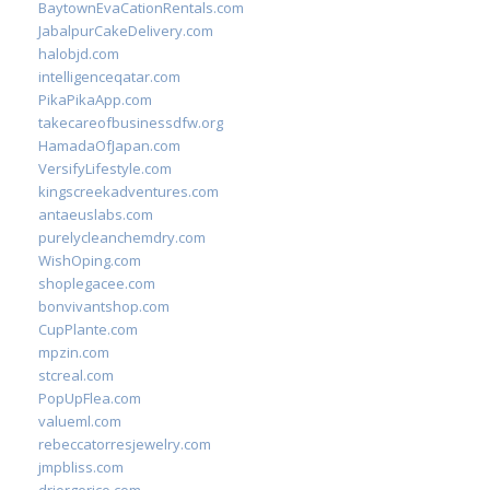
BaytownEvaCationRentals.com
JabalpurCakeDelivery.com
halobjd.com
intelligenceqatar.com
PikaPikaApp.com
takecareofbusinessdfw.org
HamadaOfJapan.com
VersifyLifestyle.com
kingscreekadventures.com
antaeuslabs.com
purelycleanchemdry.com
WishOping.com
shoplegacee.com
bonvivantshop.com
CupPlante.com
mpzin.com
stcreal.com
PopUpFlea.com
valueml.com
rebeccatorresjewelry.com
jmpbliss.com