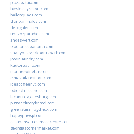
plazabatai.com
hawkscayresort.com
hellonquads.com
diarioanimales.com
decogaleri.com
unavozparadios.com
shoes-vert.com
elbotanicopanama.com
shadyoaksrockportrvpark.com
jccoinlaundry.com
kautorepair.com
marjaeswinebar.com
elmazatlanclinton.com
ideacoffeenyc.com
odieschillicothe.com
lacantinitagalesburg.com
pizzadeliverybristol.com
greenstarsmogcheck.com
happypawspl.com
callahansautoservicecenter.com
georgiascornermarket.com