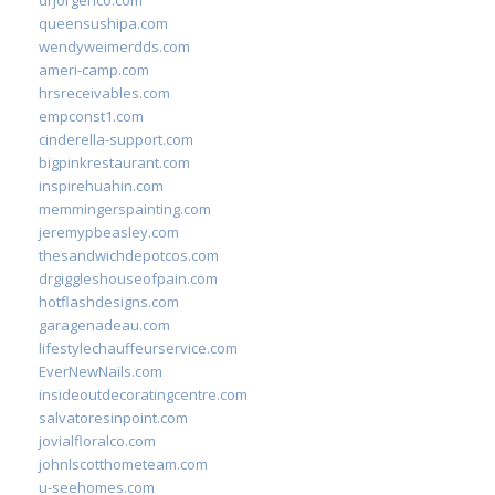
drjorgerico.com
queensushipa.com
wendyweimerdds.com
ameri-camp.com
hrsreceivables.com
empconst1.com
cinderella-support.com
bigpinkrestaurant.com
inspirehuahin.com
memmingerspainting.com
jeremypbeasley.com
thesandwichdepotcos.com
drgiggleshouseofpain.com
hotflashdesigns.com
garagenadeau.com
lifestylechauffeurservice.com
EverNewNails.com
insideoutdecoratingcentre.com
salvatoresinpoint.com
jovialfloralco.com
johnlscotthometeam.com
u-seehomes.com