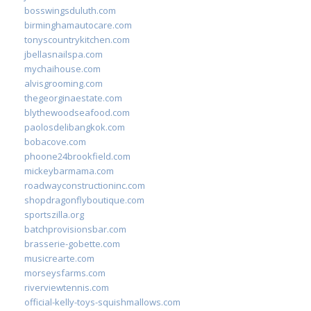
bosswingsduluth.com
birminghamautocare.com
tonyscountrykitchen.com
jbellasnailspa.com
mychaihouse.com
alvisgrooming.com
thegeorginaestate.com
blythewoodseafood.com
paolosdelibangkok.com
bobacove.com
phoone24brookfield.com
mickeybarmama.com
roadwayconstructioninc.com
shopdragonflyboutique.com
sportszilla.org
batchprovisionsbar.com
brasserie-gobette.com
musicrearte.com
morseysfarms.com
riverviewtennis.com
official-kelly-toys-squishmallows.com