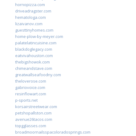
hornopizza.com
driveadragster.com
hematologa.com
lizaivanov.com
guesttinyhomes.com
home-plow-by-meyer.com
palatelatincuisine.com
blackdoglegacy.com
eatvivahouston.com
thebigshowok.com
chimeandstave.com
greatwallseafoodny.com
theloverose.com
gabriovoice.com
resinflowart.com
p-sports.net
korsairstreetwear.com
petshopallston.com
avenue26tacos.com
topgglasses.com
broadmoornailsspacoloradosprings.com