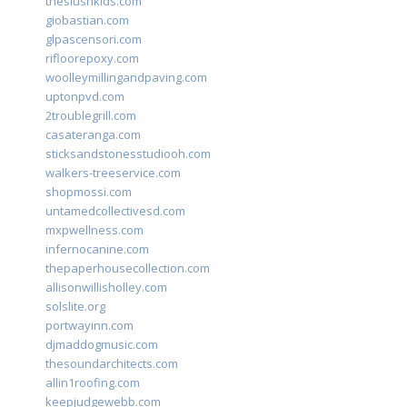
theslushkids.com
giobastian.com
glpascensori.com
rifloorepoxy.com
woolleymillingandpaving.com
uptonpvd.com
2troublegrill.com
casateranga.com
sticksandstonesstudiooh.com
walkers-treeservice.com
shopmossi.com
untamedcollectivesd.com
mxpwellness.com
infernocanine.com
thepaperhousecollection.com
allisonwillisholley.com
solslite.org
portwayinn.com
djmaddogmusic.com
thesoundarchitects.com
allin1roofing.com
keepjudgewebb.com