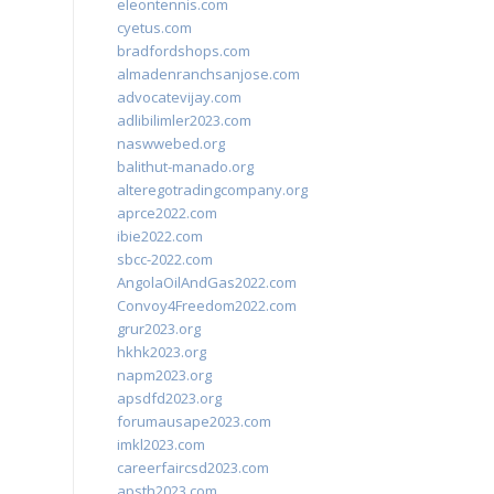
eleontennis.com
cyetus.com
bradfordshops.com
almadenranchsanjose.com
advocatevijay.com
adlibilimler2023.com
naswwebed.org
balithut-manado.org
alteregotradingcompany.org
aprce2022.com
ibie2022.com
sbcc-2022.com
AngolaOilAndGas2022.com
Convoy4Freedom2022.com
grur2023.org
hkhk2023.org
napm2023.org
apsdfd2023.org
forumausape2023.com
imkl2023.com
careerfaircsd2023.com
apsth2023.com