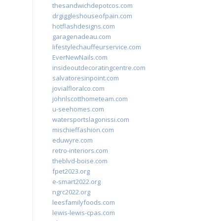
thesandwichdepotcos.com
drgiggleshouseofpain.com
hotflashdesigns.com
garagenadeau.com
lifestylechauffeurservice.com
EverNewNails.com
insideoutdecoratingcentre.com
salvatoresinpoint.com
jovialfloralco.com
johnlscotthometeam.com
u-seehomes.com
watersportslagonissi.com
mischieffashion.com
eduwyre.com
retro-interiors.com
theblvd-boise.com
fpet2023.org
e-smart2022.org
ngrc2022.org
leesfamilyfoods.com
lewis-lewis-cpas.com