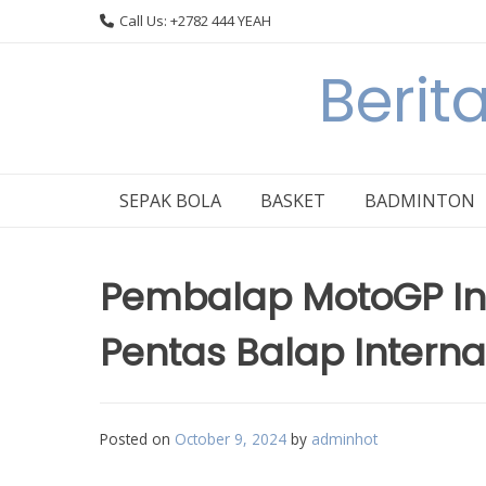
Skip
Call Us: +2782 444 YEAH
to
content
Berit
SEPAK BOLA
BASKET
BADMINTON
Pembalap MotoGP In
Pentas Balap Interna
Posted on
October 9, 2024
by
adminhot