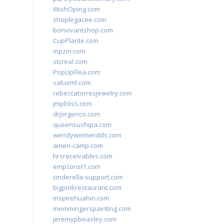
WishOping.com
shoplegacee.com
bonvivantshop.com
CupPlante.com
mpzin.com
stcreal.com
PopUpFlea.com
valueml.com
rebeccatorresjewelry.com
jmpbliss.com
drjorgerico.com
queensushipa.com
wendyweimerdds.com
ameri-camp.com
hrsreceivables.com
empconst1.com
cinderella-support.com
bigpinkrestaurant.com
inspirehuahin.com
memmingerspainting.com
jeremypbeasley.com