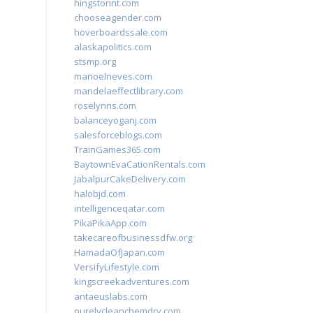
hingstonnt.com
chooseagender.com
hoverboardssale.com
alaskapolitics.com
stsmp.org
manoelneves.com
mandelaeffectlibrary.com
roselynns.com
balanceyoganj.com
salesforceblogs.com
TrainGames365.com
BaytownEvaCationRentals.com
JabalpurCakeDelivery.com
halobjd.com
intelligenceqatar.com
PikaPikaApp.com
takecareofbusinessdfw.org
HamadaOfJapan.com
VersifyLifestyle.com
kingscreekadventures.com
antaeuslabs.com
purelycleanchemdry.com