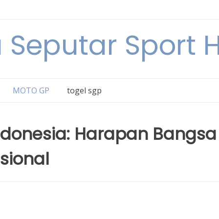
a Seputar Sport Ha
MOTO GP
togel sgp
donesia: Harapan Bangsa 
sional