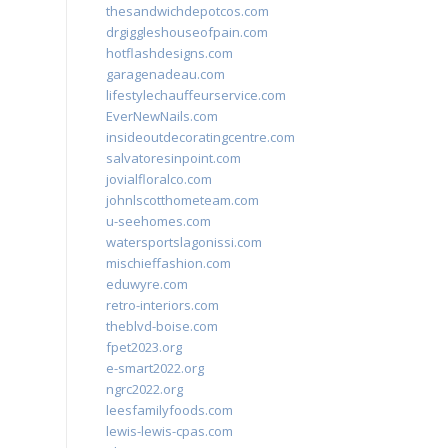
thesandwichdepotcos.com
drgiggleshouseofpain.com
hotflashdesigns.com
garagenadeau.com
lifestylechauffeurservice.com
EverNewNails.com
insideoutdecoratingcentre.com
salvatoresinpoint.com
jovialfloralco.com
johnlscotthometeam.com
u-seehomes.com
watersportslagonissi.com
mischieffashion.com
eduwyre.com
retro-interiors.com
theblvd-boise.com
fpet2023.org
e-smart2022.org
ngrc2022.org
leesfamilyfoods.com
lewis-lewis-cpas.com