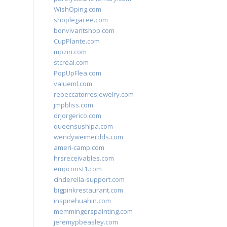
WishOping.com
shoplegacee.com
bonvivantshop.com
CupPlante.com
mpzin.com
stcreal.com
PopUpFlea.com
valueml.com
rebeccatorresjewelry.com
jmpbliss.com
drjorgerico.com
queensushipa.com
wendyweimerdds.com
ameri-camp.com
hrsreceivables.com
empconst1.com
cinderella-support.com
bigpinkrestaurant.com
inspirehuahin.com
memmingerspainting.com
jeremypbeasley.com