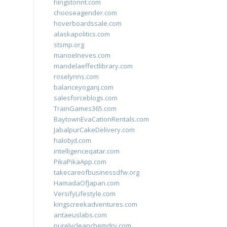
hingstonnt.com
chooseagender.com
hoverboardssale.com
alaskapolitics.com
stsmp.org
manoelneves.com
mandelaeffectlibrary.com
roselynns.com
balanceyoganj.com
salesforceblogs.com
TrainGames365.com
BaytownEvaCationRentals.com
JabalpurCakeDelivery.com
halobjd.com
intelligenceqatar.com
PikaPikaApp.com
takecareofbusinessdfw.org
HamadaOfJapan.com
VersifyLifestyle.com
kingscreekadventures.com
antaeuslabs.com
purelycleanchemdry.com