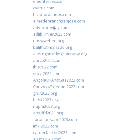
eleontennis.com
cyetus.com
bradfordshops.com
almadenranchsanjose.com
advocatevijay.com
adlibilimler2023.com
naswwebed.org
balithut-manado.org
alteregotradingcompany.org
aprce2022.com
ibie2022.com
sbcc-2022.com
AngolaOilAndGas2022.com
Convoy4Freedom2022.com
grur2023.org
hkhk2023.org
napm2023.org
apsdfd2023.org
forumausape2023.com
imkl2023.com
careerfaircsd2023.com
apsth2023.com