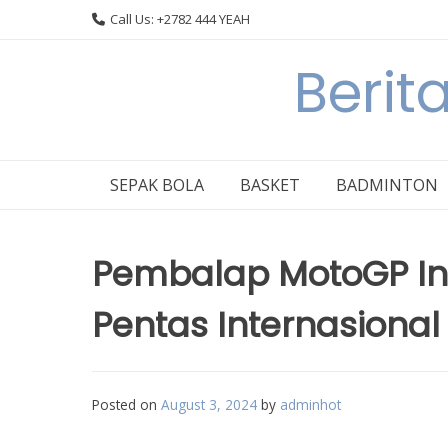
Skip
Call Us: +2782 444 YEAH
to
content
Berit
SEPAK BOLA
BASKET
BADMINTON
Pembalap MotoGP Ind
Pentas Internasional
Posted on
August 3, 2024
by
adminhot