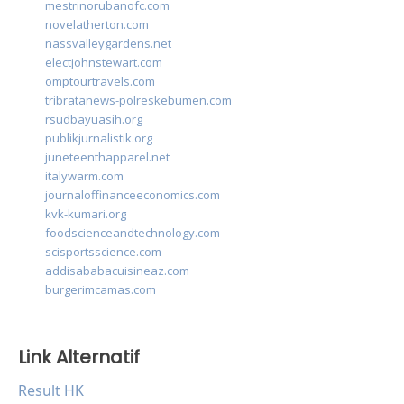
mestrinorubanofc.com
novelatherton.com
nassvalleygardens.net
electjohnstewart.com
omptourtravels.com
tribratanews-polreskebumen.com
rsudbayuasih.org
publikjurnalistik.org
juneteenthapparel.net
italywarm.com
journaloffinanceeconomics.com
kvk-kumari.org
foodscienceandtechnology.com
scisportsscience.com
addisababacuisineaz.com
burgerimcamas.com
Link Alternatif
Result HK