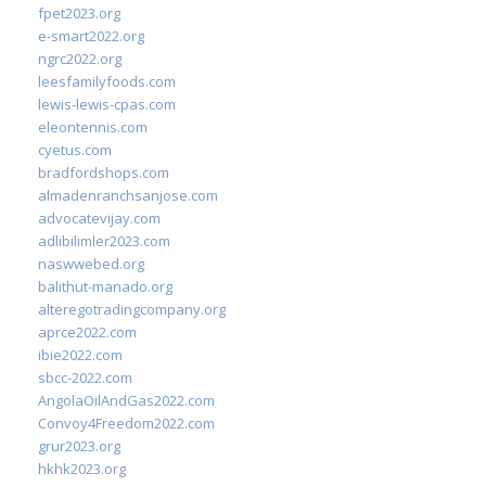
fpet2023.org
e-smart2022.org
ngrc2022.org
leesfamilyfoods.com
lewis-lewis-cpas.com
eleontennis.com
cyetus.com
bradfordshops.com
almadenranchsanjose.com
advocatevijay.com
adlibilimler2023.com
naswwebed.org
balithut-manado.org
alteregotradingcompany.org
aprce2022.com
ibie2022.com
sbcc-2022.com
AngolaOilAndGas2022.com
Convoy4Freedom2022.com
grur2023.org
hkhk2023.org