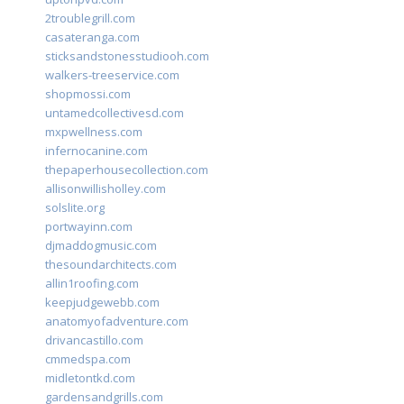
2troublegrill.com
casateranga.com
sticksandstonesstudiooh.com
walkers-treeservice.com
shopmossi.com
untamedcollectivesd.com
mxpwellness.com
infernocanine.com
thepaperhousecollection.com
allisonwillisholley.com
solslite.org
portwayinn.com
djmaddogmusic.com
thesoundarchitects.com
allin1roofing.com
keepjudgewebb.com
anatomyofadventure.com
drivancastillo.com
cmmedspa.com
midletontkd.com
gardensandgrills.com