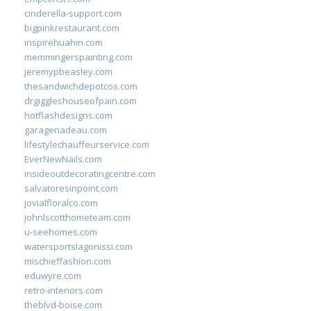
cinderella-support.com
bigpinkrestaurant.com
inspirehuahin.com
memmingerspainting.com
jeremypbeasley.com
thesandwichdepotcos.com
drgiggleshouseofpain.com
hotflashdesigns.com
garagenadeau.com
lifestylechauffeurservice.com
EverNewNails.com
insideoutdecoratingcentre.com
salvatoresinpoint.com
jovialfloralco.com
johnlscotthometeam.com
u-seehomes.com
watersportslagonissi.com
mischieffashion.com
eduwyre.com
retro-interiors.com
theblvd-boise.com