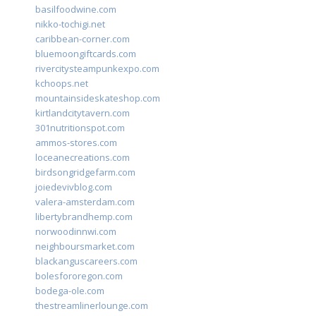
basilfoodwine.com
nikko-tochigi.net
caribbean-corner.com
bluemoongiftcards.com
rivercitysteampunkexpo.com
kchoops.net
mountainsideskateshop.com
kirtlandcitytavern.com
301nutritionspot.com
ammos-stores.com
loceanecreations.com
birdsongridgefarm.com
joiedevivblog.com
valera-amsterdam.com
libertybrandhemp.com
norwoodinnwi.com
neighboursmarket.com
blackanguscareers.com
bolesfororegon.com
bodega-ole.com
thestreamlinerlounge.com