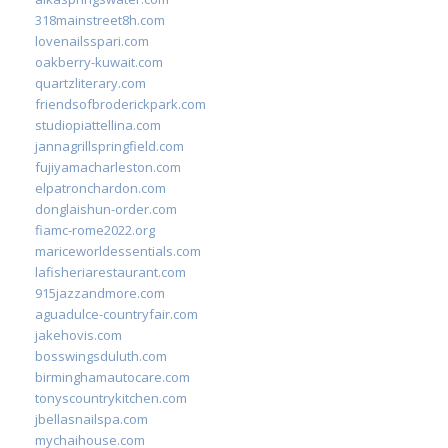
318mainstreet8h.com
lovenailsspari.com
oakberry-kuwait.com
quartzliterary.com
friendsofbroderickpark.com
studiopiattellina.com
jannagrillspringfield.com
fujiyamacharleston.com
elpatronchardon.com
donglaishun-order.com
fiamc-rome2022.org
mariceworldessentials.com
lafisheriarestaurant.com
915jazzandmore.com
aguadulce-countryfair.com
jakehovis.com
bosswingsduluth.com
birminghamautocare.com
tonyscountrykitchen.com
jbellasnailspa.com
mychaihouse.com