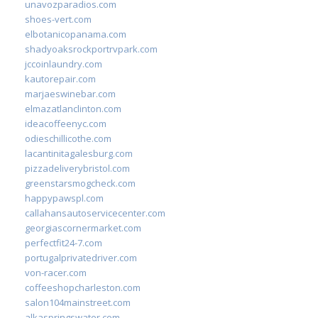
unavozparadios.com
shoes-vert.com
elbotanicopanama.com
shadyoaksrockportrvpark.com
jccoinlaundry.com
kautorepair.com
marjaeswinebar.com
elmazatlanclinton.com
ideacoffeenyc.com
odieschillicothe.com
lacantinitagalesburg.com
pizzadeliverybristol.com
greenstarsmogcheck.com
happypawspl.com
callahansautoservicecenter.com
georgiascornermarket.com
perfectfit24-7.com
portugalprivatedriver.com
von-racer.com
coffeeshopcharleston.com
salon104mainstreet.com
alkaspringswater.com