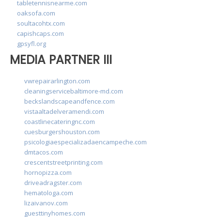
tabletennisnearme.com
oaksofa.com
soultacohtx.com
capishcaps.com
gpsyfl.org
MEDIA PARTNER III
vwrepairarlington.com
cleaningservicebaltimore-md.com
beckslandscapeandfence.com
vistaaltadelveramendi.com
coastlinecateringnc.com
cuesburgershouston.com
psicologiaespecializadaencampeche.com
dmtacos.com
crescentstreetprinting.com
hornopizza.com
driveadragster.com
hematologa.com
lizaivanov.com
guesttinyhomes.com