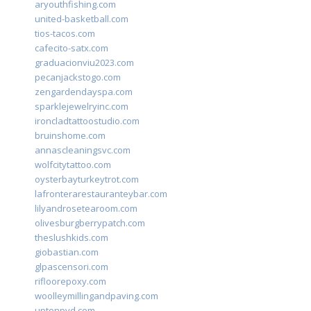
aryouthfishing.com
united-basketball.com
tios-tacos.com
cafecito-satx.com
graduacionviu2023.com
pecanjackstogo.com
zengardendayspa.com
sparklejewelryinc.com
ironcladtattoostudio.com
bruinshome.com
annascleaningsvc.com
wolfcitytattoo.com
oysterbayturkeytrot.com
lafronterarestauranteybar.com
lilyandrosetearoom.com
olivesburgberrypatch.com
theslushkids.com
giobastian.com
glpascensori.com
rifloorepoxy.com
woolleymillingandpaving.com
uptonpvd.com