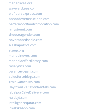
marianlives.org
waywardtees.com
pidfloorsexpress.com
bancodevenezuelaen.com
bettermoodfoodcorporation.com
hingstonnt.com
chooseagender.com
hoverboardssale.com
alaskapolitics.com
stsmp.org
manoelneves.com
mandelaeffectlibrary.com
roselynns.com
balanceyoganj.com
salesforceblogs.com
TrainGames365.com
BaytownEvaCationRentals.com
JabalpurCakeDelivery.com
halobjd.com
intelligenceqatar.com
PikaPikaApp.com