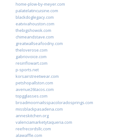
home-plow-by-meyer.com
palatelatincuisine.com
blackdoglegacy.com
eatvivahouston.com
thebigshowok.com
chimeandstave.com
greatwallseafoodny.com
theloverose.com
gabriovoice.com
resinflowart.com
p-sports.net
korsairstreetwear.com
petshopallston.com
avenue26tacos.com
topgglasses.com
broadmoornailsspacoloradosprings.com
missblackpasadena.com
anneskitchen.org
valenciamarketytaqueria.com
reefrecordsllc.com
alawaffle.com