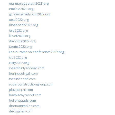
marmarapediatri2023.org
emchie2023.org
girisimselradyoloji2022.org
utcd2022.org
biosensor2022.org
ialp2022.org
klivet2022.org
ifac-hms2022.org
taoms2022.org
iias-euromena-conference2022.org
ivd2022.org
csity2022.org
ibsarstudyabroad.com
bennusehgall.com
tsecincinnati.com
roderconstructiongroup.com
plazabatai.com
hawkscayresort.com
hellonquads.com
diarioanimales.com
decogaleri.com