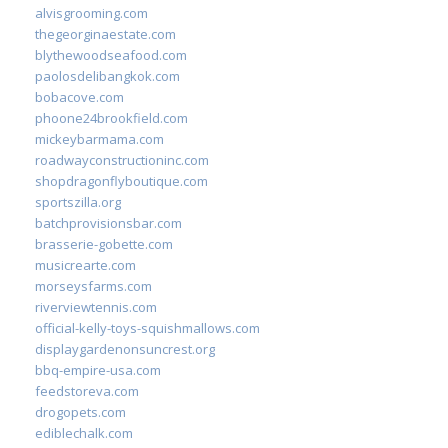
alvisgrooming.com
thegeorginaestate.com
blythewoodseafood.com
paolosdelibangkok.com
bobacove.com
phoone24brookfield.com
mickeybarmama.com
roadwayconstructioninc.com
shopdragonflyboutique.com
sportszilla.org
batchprovisionsbar.com
brasserie-gobette.com
musicrearte.com
morseysfarms.com
riverviewtennis.com
official-kelly-toys-squishmallows.com
displaygardenonsuncrest.org
bbq-empire-usa.com
feedstoreva.com
drogopets.com
ediblechalk.com