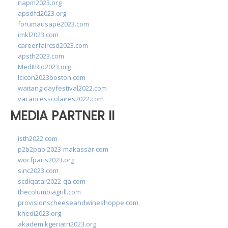
napm2023.org
apsdfd2023.org
forumausape2023.com
imkl2023.com
careerfaircsd2023.com
apsth2023.com
MedItRio2023.org
lcicon2023boston.com
waitangidayfestival2022.com
vacancesscolaires2022.com
MEDIA PARTNER II
isth2022.com
p2b2pabi2023-makassar.com
wocfparis2023.org
sinc2023.com
scdlqatar2022-qa.com
thecolumbiagrill.com
provisionscheeseandwineshoppe.com
khedi2023.org
akademikgeriatri2023.org