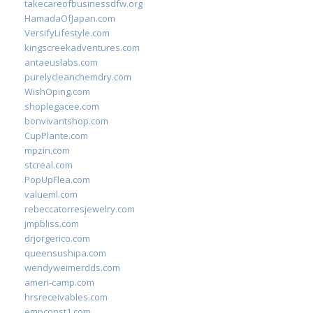
takecareofbusinessdfw.org
HamadaOfJapan.com
VersifyLifestyle.com
kingscreekadventures.com
antaeuslabs.com
purelycleanchemdry.com
WishOping.com
shoplegacee.com
bonvivantshop.com
CupPlante.com
mpzin.com
stcreal.com
PopUpFlea.com
valueml.com
rebeccatorresjewelry.com
jmpbliss.com
drjorgerico.com
queensushipa.com
wendyweimerdds.com
ameri-camp.com
hrsreceivables.com
empconst1.com