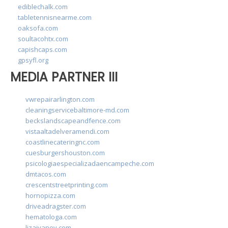
ediblechalk.com
tabletennisnearme.com
oaksofa.com
soultacohtx.com
capishcaps.com
gpsyfl.org
MEDIA PARTNER III
vwrepairarlington.com
cleaningservicebaltimore-md.com
beckslandscapeandfence.com
vistaaltadelveramendi.com
coastlinecateringnc.com
cuesburgershouston.com
psicologiaespecializadaencampeche.com
dmtacos.com
crescentstreetprinting.com
hornopizza.com
driveadragster.com
hematologa.com
lizaivanov.com