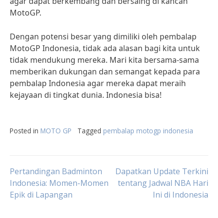
agar dapat berkembang dan bersaing di kancah
MotoGP.
Dengan potensi besar yang dimiliki oleh pembalap
MotoGP Indonesia, tidak ada alasan bagi kita untuk
tidak mendukung mereka. Mari kita bersama-sama
memberikan dukungan dan semangat kepada para
pembalap Indonesia agar mereka dapat meraih
kejayaan di tingkat dunia. Indonesia bisa!
Posted in
MOTO GP
Tagged
pembalap motogp indonesia
Post
Pertandingan Badminton
Dapatkan Update Terkini
Indonesia: Momen-Momen
tentang Jadwal NBA Hari
Epik di Lapangan
Ini di Indonesia
navigation