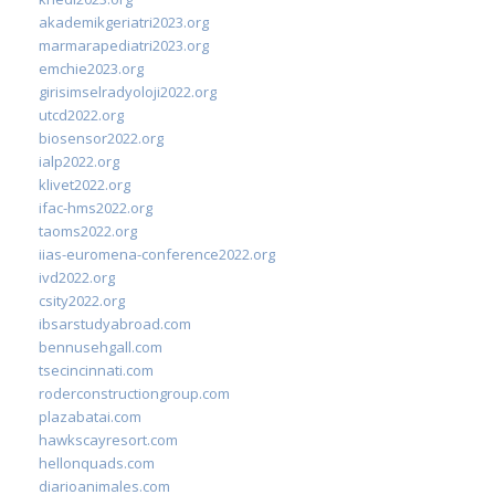
akademikgeriatri2023.org
marmarapediatri2023.org
emchie2023.org
girisimselradyoloji2022.org
utcd2022.org
biosensor2022.org
ialp2022.org
klivet2022.org
ifac-hms2022.org
taoms2022.org
iias-euromena-conference2022.org
ivd2022.org
csity2022.org
ibsarstudyabroad.com
bennusehgall.com
tsecincinnati.com
roderconstructiongroup.com
plazabatai.com
hawkscayresort.com
hellonquads.com
diarioanimales.com