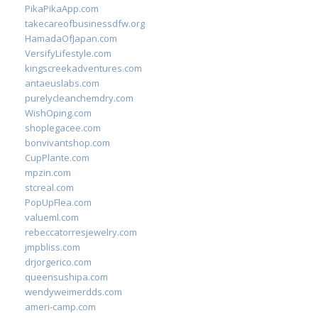
PikaPikaApp.com
takecareofbusinessdfw.org
HamadaOfJapan.com
VersifyLifestyle.com
kingscreekadventures.com
antaeuslabs.com
purelycleanchemdry.com
WishOping.com
shoplegacee.com
bonvivantshop.com
CupPlante.com
mpzin.com
stcreal.com
PopUpFlea.com
valueml.com
rebeccatorresjewelry.com
jmpbliss.com
drjorgerico.com
queensushipa.com
wendyweimerdds.com
ameri-camp.com