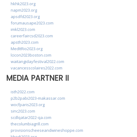
hkhk2023.org
napm2023.org
apsdfd2023.org
forumausape2023.com
imkl2023.com
careerfaircsd2023.com
apsth2023.com
MedItRio2023.org
lcicon2023boston.com
waitangidayfestival2022.com
vacancesscolaires2022.com
MEDIA PARTNER II
isth2022.com
p2b2pabi2023-makassar.com
wocfparis2023.org
sinc2023.com
scdlqatar2022-qa.com
thecolumbiagrill.com
provisionscheeseandwineshoppe.com
khedi2023.org