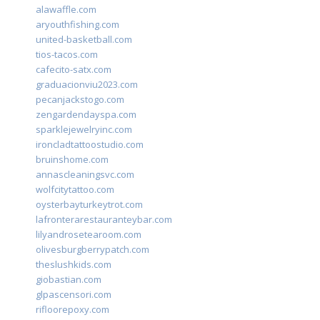
alawaffle.com
aryouthfishing.com
united-basketball.com
tios-tacos.com
cafecito-satx.com
graduacionviu2023.com
pecanjackstogo.com
zengardendayspa.com
sparklejewelryinc.com
ironcladtattoostudio.com
bruinshome.com
annascleaningsvc.com
wolfcitytattoo.com
oysterbayturkeytrot.com
lafronterarestauranteybar.com
lilyandrosetearoom.com
olivesburgberrypatch.com
theslushkids.com
giobastian.com
glpascensori.com
rifloorepoxy.com