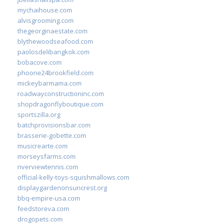
mychaihouse.com
alvisgrooming.com
thegeorginaestate.com
blythewoodseafood.com
paolosdelibangkok.com
bobacove.com
phoone24brookfield.com
mickeybarmama.com
roadwayconstructioninc.com
shopdragonflyboutique.com
sportszilla.org
batchprovisionsbar.com
brasserie-gobette.com
musicrearte.com
morseysfarms.com
riverviewtennis.com
official-kelly-toys-squishmallows.com
displaygardenonsuncrest.org
bbq-empire-usa.com
feedstoreva.com
drogopets.com