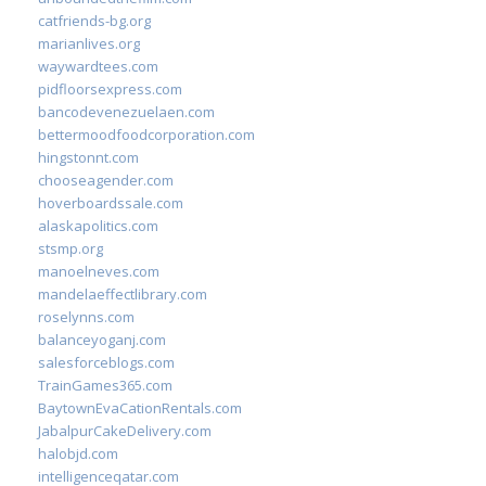
catfriends-bg.org
marianlives.org
waywardtees.com
pidfloorsexpress.com
bancodevenezuelaen.com
bettermoodfoodcorporation.com
hingstonnt.com
chooseagender.com
hoverboardssale.com
alaskapolitics.com
stsmp.org
manoelneves.com
mandelaeffectlibrary.com
roselynns.com
balanceyoganj.com
salesforceblogs.com
TrainGames365.com
BaytownEvaCationRentals.com
JabalpurCakeDelivery.com
halobjd.com
intelligenceqatar.com