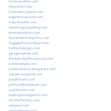
hrsreceivables.com
empconst1.com
cinderella-support.com
bigpinkrestaurant.com
inspirehuahin.com
memmingerspainting.com
jeremypbeasley.com
thesandwichdepotcos.com
drgiggleshouseofpain.com
hotflashdesigns.com
garagenadeau.com
lifestylechauffeurservice.com
EverNewNails.com
insideoutdecoratingcentre.com
salvatoresinpoint.com
jovialfloralco.com
johnlscotthometeam.com
u-seehomes.com
watersportslagonissi.com
mischieffashion.com
eduwyre.com
retro-interiors.com