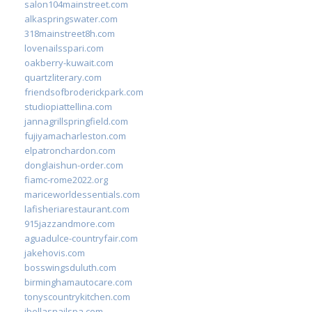
salon104mainstreet.com
alkaspringswater.com
318mainstreet8h.com
lovenailsspari.com
oakberry-kuwait.com
quartzliterary.com
friendsofbroderickpark.com
studiopiattellina.com
jannagrillspringfield.com
fujiyamacharleston.com
elpatronchardon.com
donglaishun-order.com
fiamc-rome2022.org
mariceworldessentials.com
lafisheriarestaurant.com
915jazzandmore.com
aguadulce-countryfair.com
jakehovis.com
bosswingsduluth.com
birminghamautocare.com
tonyscountrykitchen.com
jbellasnailspa.com