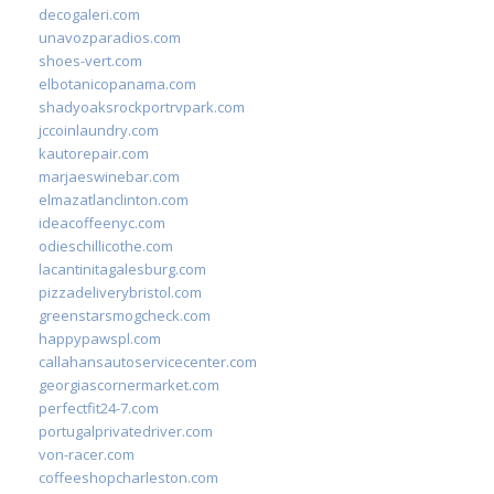
decogaleri.com
unavozparadios.com
shoes-vert.com
elbotanicopanama.com
shadyoaksrockportrvpark.com
jccoinlaundry.com
kautorepair.com
marjaeswinebar.com
elmazatlanclinton.com
ideacoffeenyc.com
odieschillicothe.com
lacantinitagalesburg.com
pizzadeliverybristol.com
greenstarsmogcheck.com
happypawspl.com
callahansautoservicecenter.com
georgiascornermarket.com
perfectfit24-7.com
portugalprivatedriver.com
von-racer.com
coffeeshopcharleston.com