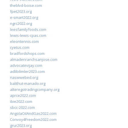
theblvd-boise.com
fpet2023.org
e-smart2022.org
ngrc2022.org
leesfamilyfoods.com
lewis-lewis-cpas.com
eleontennis.com
cyetus.com
bradfordshops.com
almadenranchsanjose.com
advocatevijay.com
adlibilimler2023.com
naswwebed.org
balithut-manado.org
alteregotradingcompany.org
aprce2022.com
ibie2022.com
sbcc-2022.com
AngolaOilAndGas2022.com
Convoy4Freedom2022.com
grur2023.org