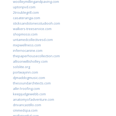
woolleymillingandpaving.com
uptonpvd.com
2troublegrill.com
casateranga.com
sticksandstonesstudiooh.com
walkers-treeservice.com
shopmossi.com
untamedcollectivesd.com
mxpwellness.com
infernocanine.com
thepaperhousecollection.com
allisonwillisholley.com
solslite.org
portwayinn.com
djmaddogmusic.com
thesoundarchitects.com
allin1roofing.com
keepjudgewebb.com
anatomyofadventure.com
drivancastillo.com
cmmedspa.com
midletontkd.com