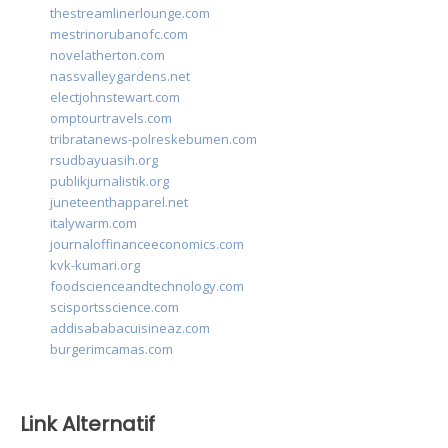
thestreamlinerlounge.com
mestrinorubanofc.com
novelatherton.com
nassvalleygardens.net
electjohnstewart.com
omptourtravels.com
tribratanews-polreskebumen.com
rsudbayuasih.org
publikjurnalistik.org
juneteenthapparel.net
italywarm.com
journaloffinanceeconomics.com
kvk-kumari.org
foodscienceandtechnology.com
scisportsscience.com
addisababacuisineaz.com
burgerimcamas.com
Link Alternatif