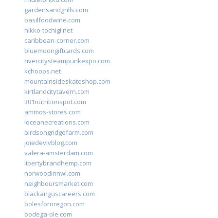
gardensandgrills.com
basilfoodwine.com
nikko-tochigi.net
caribbean-corner.com
bluemoongiftcards.com
rivercitysteampunkexpo.com
kchoops.net
mountainsideskateshop.com
kirtlandcitytavern.com
301nutritionspot.com
ammos-stores.com
loceanecreations.com
birdsongridgefarm.com
joiedevivblog.com
valera-amsterdam.com
libertybrandhemp.com
norwoodinnwi.com
neighboursmarket.com
blackanguscareers.com
bolesfororegon.com
bodega-ole.com