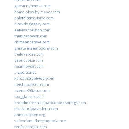
guesttinyhomes.com
home-plow-by-meyer.com
palatelatincuisine.com
blackdoglegacy.com
eatvivahouston.com
thebigshowok.com
chimeandstave.com
greatwallseafoodny.com
theloverose.com
gabriovoice.com
resinflowart.com
p-sports.net
korsairstreetwear.com
petshopallston.com
avenue26tacos.com
topgglasses.com
broadmoornailsspacoloradosprings.com
missblackpasadena.com
anneskitchen.org
valenciamarketytaqueria.com
reefrecordsllc.com