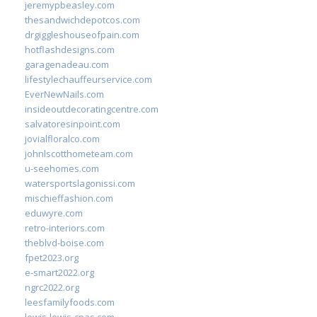
jeremypbeasley.com
thesandwichdepotcos.com
drgiggleshouseofpain.com
hotflashdesigns.com
garagenadeau.com
lifestylechauffeurservice.com
EverNewNails.com
insideoutdecoratingcentre.com
salvatoresinpoint.com
jovialfloralco.com
johnlscotthometeam.com
u-seehomes.com
watersportslagonissi.com
mischieffashion.com
eduwyre.com
retro-interiors.com
theblvd-boise.com
fpet2023.org
e-smart2022.org
ngrc2022.org
leesfamilyfoods.com