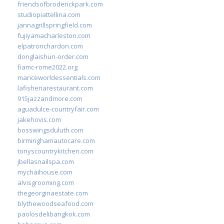
friendsofbroderickpark.com
studiopiattellina.com
jannagrillspringfield.com
fujiyamacharleston.com
elpatronchardon.com
donglaishun-order.com
fiamc-rome2022.org
mariceworldessentials.com
lafisheriarestaurant.com
915jazzandmore.com
aguadulce-countryfair.com
jakehovis.com
bosswingsduluth.com
birminghamautocare.com
tonyscountrykitchen.com
jbellasnailspa.com
mychaihouse.com
alvisgrooming.com
thegeorginaestate.com
blythewoodseafood.com
paolosdelibangkok.com