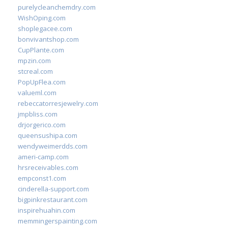
purelycleanchemdry.com
WishOping.com
shoplegacee.com
bonvivantshop.com
CupPlante.com
mpzin.com
stcreal.com
PopUpFlea.com
valueml.com
rebeccatorresjewelry.com
jmpbliss.com
drjorgerico.com
queensushipa.com
wendyweimerdds.com
ameri-camp.com
hrsreceivables.com
empconst1.com
cinderella-support.com
bigpinkrestaurant.com
inspirehuahin.com
memmingerspainting.com