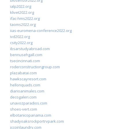
biosensor2022.org
ialp2022.org
klivet2022.org
ifac-hms2022.org
taoms2022.org
iias-euromena-conference2022.org
ivd2022.org
csity2022.org
ibsarstudyabroad.com
bennusehgall.com
tsecincinnati.com
roderconstructiongroup.com
plazabatai.com
hawkscayresort.com
hellonquads.com
diarioanimales.com
decogaleri.com
unavozparadios.com
shoes-vert.com
elbotanicopanama.com
shadyoaksrockportrvpark.com
jccoinlaundry.com