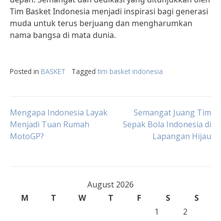
Tim Basket Indonesia menjadi inspirasi bagi generasi
muda untuk terus berjuang dan mengharumkan
nama bangsa di mata dunia.
Posted in
BASKET
Tagged
tim basket indonesia
Post
Mengapa Indonesia Layak
Semangat Juang Tim
Menjadi Tuan Rumah
Sepak Bola Indonesia di
MotoGP?
Lapangan Hijau
navigation
August 2026
M
T
W
T
F
S
S
1
2