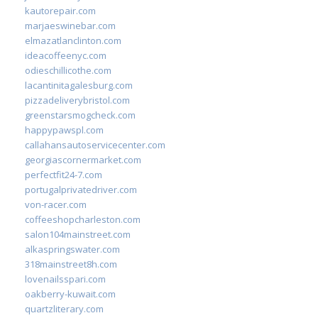
kautorepair.com
marjaeswinebar.com
elmazatlanclinton.com
ideacoffeenyc.com
odieschillicothe.com
lacantinitagalesburg.com
pizzadeliverybristol.com
greenstarsmogcheck.com
happypawspl.com
callahansautoservicecenter.com
georgiascornermarket.com
perfectfit24-7.com
portugalprivatedriver.com
von-racer.com
coffeeshopcharleston.com
salon104mainstreet.com
alkaspringswater.com
318mainstreet8h.com
lovenailsspari.com
oakberry-kuwait.com
quartzliterary.com