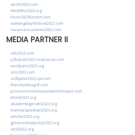
apsth2023.com
MedItRio2023.org
lcicon2023boston.com
waitangidayfestival2022.com
vacancesscolaires2022.com
MEDIA PARTNER II
isth2022.com
p2b2pabi2023-makassar.com
wocfparis2023.org
sinc2023.com
scdlqatar2022-qa.com
thecolumbiagrill.com
provisionscheeseandwineshoppe.com
khedi2023.org
akademikgeriatri2023.org
marmarapediatri2023.org
emchie2023.org
girisimselradyoloji2022.org
utcd2022.org