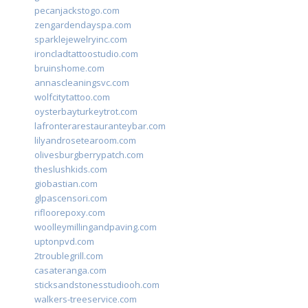
pecanjackstogo.com
zengardendayspa.com
sparklejewelryinc.com
ironcladtattoostudio.com
bruinshome.com
annascleaningsvc.com
wolfcitytattoo.com
oysterbayturkeytrot.com
lafronterarestauranteybar.com
lilyandrosetearoom.com
olivesburgberrypatch.com
theslushkids.com
giobastian.com
glpascensori.com
rifloorepoxy.com
woolleymillingandpaving.com
uptonpvd.com
2troublegrill.com
casateranga.com
sticksandstonesstudiooh.com
walkers-treeservice.com