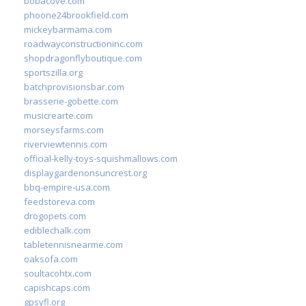
bobacove.com
phoone24brookfield.com
mickeybarmama.com
roadwayconstructioninc.com
shopdragonflyboutique.com
sportszilla.org
batchprovisionsbar.com
brasserie-gobette.com
musicrearte.com
morseysfarms.com
riverviewtennis.com
official-kelly-toys-squishmallows.com
displaygardenonsuncrest.org
bbq-empire-usa.com
feedstoreva.com
drogopets.com
ediblechalk.com
tabletennisnearme.com
oaksofa.com
soultacohtx.com
capishcaps.com
gpsyfl.org