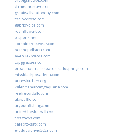
thebigshowok.com
chimeandstave.com
greatwallseafoodny.com
theloverose.com
gabriovoice.com
resinflowart.com
p-sports.net
korsairstreetwear.com
petshopallston.com
avenue26tacos.com
topgglasses.com
broadmoornailsspacoloradosprings.com
missblackpasadena.com
anneskitchen.org
valenciamarketytaqueria.com
reefrecordsllc.com
alawaffle.com
aryouthfishing.com
united-basketball.com
tios-tacos.com
cafecito-satx.com
graduacionviu2023.com