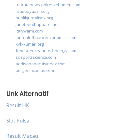
tribratanews-polreskebumen.com
rsudbayuasih.org
publikjurnalistik.org
juneteenthapparel.net
italywarm.com
journaloffinanceeconomics.com
kvk-kumari.org
foodscienceandtechnology.com
scisportsscience.com
addisababacuisineaz.com
burgerimcamas.com
Link Alternatif
Result HK
Slot Pulsa
Result Macau