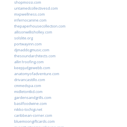
shopmossi.com
untamedcollectivesd.com
mxpwellness.com
infernocanine.com
thepaperhousecollection.com
allisonwillisholley.com
solslite.org
portwayinn.com
djmaddogmusic.com
thesoundarchitects.com
allin1roofing.com
keepjudgewebb.com
anatomyofadventure.com
drivancastillo.com
cmmedspa.com
midletontkd.com
gardensandgrills.com
basilfoodwine.com
nikko-tochigi.net
caribbean-corner.com
bluemoongiftcards.com