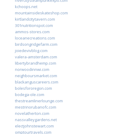
rivercitysteampunkexpo.com
kchoops.net
mountainsideskateshop.com
kirtlandcitytavern.com
301nutritionspot.com
ammos-stores.com
loceanecreations.com
birdsongridgefarm.com
joiedevivblog.com
valera-amsterdam.com
libertybrandhemp.com
norwoodinnwi.com
neighboursmarket.com
blackanguscareers.com
bolesfororegon.com
bodega-ole.com
thestreamlinerlounge.com
mestrinorubanofc.com
novelatherton.com
nassvalleygardens.net
electjohnstewart.com
omptourtravels.com