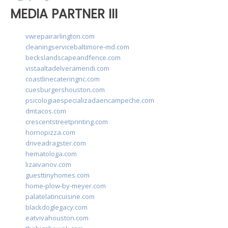
MEDIA PARTNER III
vwrepairarlington.com
cleaningservicebaltimore-md.com
beckslandscapeandfence.com
vistaaltadelveramendi.com
coastlinecateringnc.com
cuesburgershouston.com
psicologiaespecializadaencampeche.com
dmtacos.com
crescentstreetprinting.com
hornopizza.com
driveadragster.com
hematologa.com
lizaivanov.com
guesttinyhomes.com
home-plow-by-meyer.com
palatelatincuisine.com
blackdoglegacy.com
eatvivahouston.com