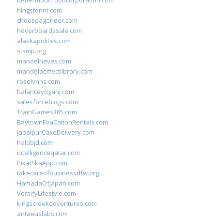
bettermoodfoodcorporation.com
hingstonnt.com
chooseagender.com
hoverboardssale.com
alaskapolitics.com
stsmp.org
manoelneves.com
mandelaeffectlibrary.com
roselynns.com
balanceyoganj.com
salesforceblogs.com
TrainGames365.com
BaytownEvaCationRentals.com
JabalpurCakeDelivery.com
halobjd.com
intelligenceqatar.com
PikaPikaApp.com
takecareofbusinessdfw.org
HamadaOfJapan.com
VersifyLifestyle.com
kingscreekadventures.com
antaeuslabs.com