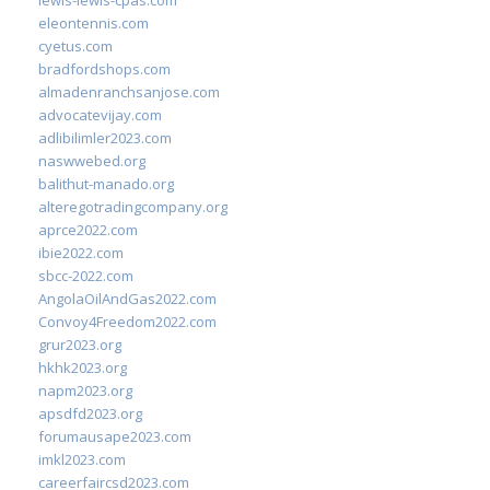
lewis-lewis-cpas.com
eleontennis.com
cyetus.com
bradfordshops.com
almadenranchsanjose.com
advocatevijay.com
adlibilimler2023.com
naswwebed.org
balithut-manado.org
alteregotradingcompany.org
aprce2022.com
ibie2022.com
sbcc-2022.com
AngolaOilAndGas2022.com
Convoy4Freedom2022.com
grur2023.org
hkhk2023.org
napm2023.org
apsdfd2023.org
forumausape2023.com
imkl2023.com
careerfaircsd2023.com