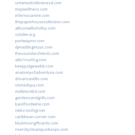
untamedcollectivesd.com
mxpwellness.com
infernocanine.com
thepaperhousecollection.com
allisonwillisholley.com
solslite.org
portwayinn.com
djmaddogmusic.com
thesoundarchitects.com
allin1roofing.com
keepjudgewebb.com
anatomyofadventure.com
drivancastillo.com
cmmedspa.com
midletontkd.com
gardensandgrills.com
basilfoodwine.com
nikko-tochigi.net
caribbean-corner.com
bluemoongiftcards.com
rivercitysteampunkexpo.com