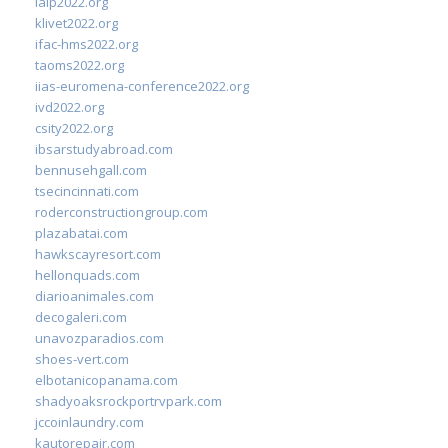
ialp2022.org
klivet2022.org
ifac-hms2022.org
taoms2022.org
iias-euromena-conference2022.org
ivd2022.org
csity2022.org
ibsarstudyabroad.com
bennusehgall.com
tsecincinnati.com
roderconstructiongroup.com
plazabatai.com
hawkscayresort.com
hellonquads.com
diarioanimales.com
decogaleri.com
unavozparadios.com
shoes-vert.com
elbotanicopanama.com
shadyoaksrockportrvpark.com
jccoinlaundry.com
kautorepair.com