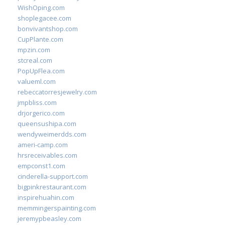
WishOping.com
shoplegacee.com
bonvivantshop.com
CupPlante.com
mpzin.com
stcreal.com
PopUpFlea.com
valueml.com
rebeccatorresjewelry.com
jmpbliss.com
drjorgerico.com
queensushipa.com
wendyweimerdds.com
ameri-camp.com
hrsreceivables.com
empconst1.com
cinderella-support.com
bigpinkrestaurant.com
inspirehuahin.com
memmingerspainting.com
jeremypbeasley.com