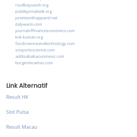
rsudbayuasih.org
publikjurnalistik.org
juneteenthapparel.net
italywarm.com
journaloffinanceeconomics.com
kvk-kumari.org
foodscienceandtechnology.com
scisportsscience.com
addisababacuisineaz.com
burgerimcamas.com
Link Alternatif
Result HK
Slot Pulsa
Result Macau