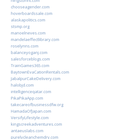
hingstonnt.com
chooseagender.com
hoverboardssale.com
alaskapolitics.com
stsmp.org
manoelneves.com
mandelaeffectlibrary.com
roselynns.com
balanceyoganj.com
salesforceblogs.com
TrainGames365.com
BaytownEvaCationRentals.com
JabalpurCakeDelivery.com
halobjd.com
intelligenceqatar.com
PikaPikaApp.com
takecareofbusinessdfw.org
HamadaOfJapan.com
VersifyLifestyle.com
kingscreekadventures.com
antaeuslabs.com
purelycleanchemdry.com