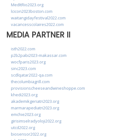
MedItRio2023.org
lcicon2023boston.com
waitangidayfestival2022.com
vacancesscolaires2022.com
MEDIA PARTNER II
isth2022.com
p2b2pabi2023-makassar.com
wocfparis2023.org
sinc2023.com
scdlqatar2022-qa.com
thecolumbiagrill.com
provisionscheeseandwineshoppe.com
khedi2023.org
akademikgeriatri2023.org
marmarapediatri2023.org
emchie2023.org
girisimselradyoloji2022.org
utcd2022.org
biosensor2022.org