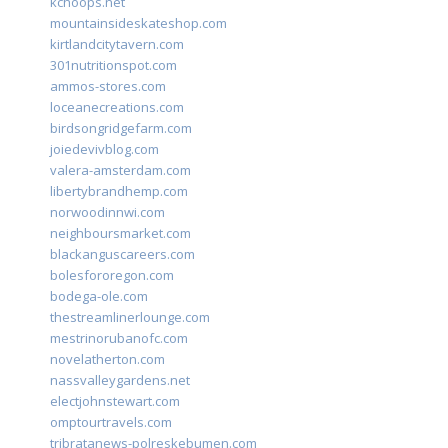
kchoops.net
mountainsideskateshop.com
kirtlandcitytavern.com
301nutritionspot.com
ammos-stores.com
loceanecreations.com
birdsongridgefarm.com
joiedevivblog.com
valera-amsterdam.com
libertybrandhemp.com
norwoodinnwi.com
neighboursmarket.com
blackanguscareers.com
bolesfororegon.com
bodega-ole.com
thestreamlinerlounge.com
mestrinorubanofc.com
novelatherton.com
nassvalleygardens.net
electjohnstewart.com
omptourtravels.com
tribratanews-polreskebumen.com