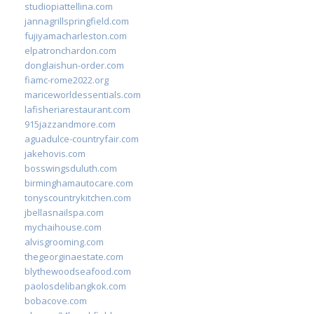
studiopiattellina.com
jannagrillspringfield.com
fujiyamacharleston.com
elpatronchardon.com
donglaishun-order.com
fiamc-rome2022.org
mariceworldessentials.com
lafisheriarestaurant.com
915jazzandmore.com
aguadulce-countryfair.com
jakehovis.com
bosswingsduluth.com
birminghamautocare.com
tonyscountrykitchen.com
jbellasnailspa.com
mychaihouse.com
alvisgrooming.com
thegeorginaestate.com
blythewoodseafood.com
paolosdelibangkok.com
bobacove.com