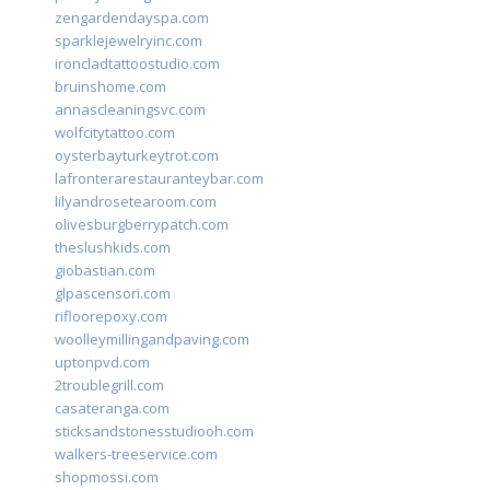
zengardendayspa.com
sparklejewelryinc.com
ironcladtattoostudio.com
bruinshome.com
annascleaningsvc.com
wolfcitytattoo.com
oysterbayturkeytrot.com
lafronterarestauranteybar.com
lilyandrosetearoom.com
olivesburgberrypatch.com
theslushkids.com
giobastian.com
glpascensori.com
rifloorepoxy.com
woolleymillingandpaving.com
uptonpvd.com
2troublegrill.com
casateranga.com
sticksandstonesstudiooh.com
walkers-treeservice.com
shopmossi.com