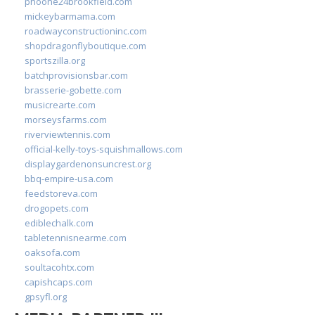
phoone24brookfield.com
mickeybarmama.com
roadwayconstructioninc.com
shopdragonflyboutique.com
sportszilla.org
batchprovisionsbar.com
brasserie-gobette.com
musicrearte.com
morseysfarms.com
riverviewtennis.com
official-kelly-toys-squishmallows.com
displaygardenonsuncrest.org
bbq-empire-usa.com
feedstoreva.com
drogopets.com
ediblechalk.com
tabletennisnearme.com
oaksofa.com
soultacohtx.com
capishcaps.com
gpsyfl.org