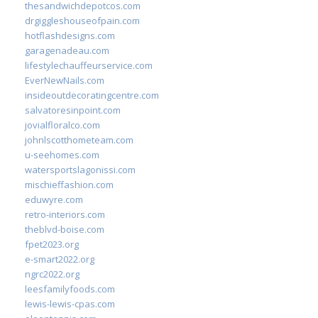
thesandwichdepotcos.com
drgiggleshouseofpain.com
hotflashdesigns.com
garagenadeau.com
lifestylechauffeurservice.com
EverNewNails.com
insideoutdecoratingcentre.com
salvatoresinpoint.com
jovialfloralco.com
johnlscotthometeam.com
u-seehomes.com
watersportslagonissi.com
mischieffashion.com
eduwyre.com
retro-interiors.com
theblvd-boise.com
fpet2023.org
e-smart2022.org
ngrc2022.org
leesfamilyfoods.com
lewis-lewis-cpas.com