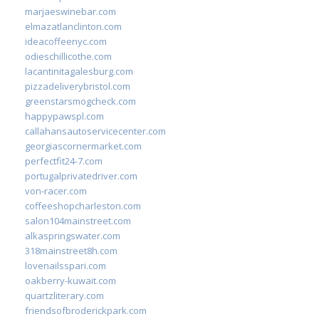
marjaeswinebar.com
elmazatlanclinton.com
ideacoffeenyc.com
odieschillicothe.com
lacantinitagalesburg.com
pizzadeliverybristol.com
greenstarsmogcheck.com
happypawspl.com
callahansautoservicecenter.com
georgiascornermarket.com
perfectfit24-7.com
portugalprivatedriver.com
von-racer.com
coffeeshopcharleston.com
salon104mainstreet.com
alkaspringswater.com
318mainstreet8h.com
lovenailsspari.com
oakberry-kuwait.com
quartzliterary.com
friendsofbroderickpark.com