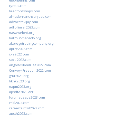
eleontennis.com
cyetus.com
bradfordshops.com
almadenranchsanjose.com
advocatevijay.com
adlibilimler2023.com
naswwebed.org
balithut-manado.org
alteregotradingcompany.org
aprce2022.com
ibie2022.com
sbcc-2022.com
AngolaOilAndGas2022.com
Convoy4Freedom2022.com
grur2023.org
hkhk2023.org
napm2023.org
apsdfd2023.org
forumausape2023.com
imkl2023.com
careerfaircsd2023.com
apsth2023.com