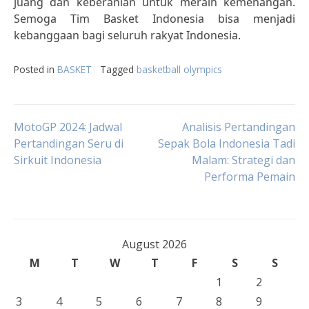
juang dan keberanian untuk meraih kemenangan.
Semoga Tim Basket Indonesia bisa menjadi
kebanggaan bagi seluruh rakyat Indonesia.
Posted in
BASKET
Tagged
basketball olympics
Post
MotoGP 2024: Jadwal
Analisis Pertandingan
Pertandingan Seru di
Sepak Bola Indonesia Tadi
Sirkuit Indonesia
Malam: Strategi dan
navigation
Performa Pemain
August 2026
M
T
W
T
F
S
S
1
2
3
4
5
6
7
8
9