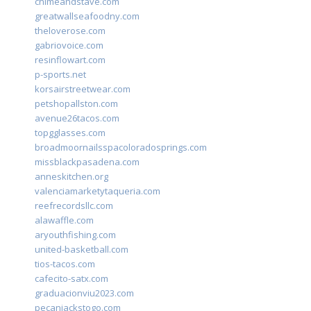
chimeandstave.com
greatwallseafoodny.com
theloverose.com
gabriovoice.com
resinflowart.com
p-sports.net
korsairstreetwear.com
petshopallston.com
avenue26tacos.com
topgglasses.com
broadmoornailsspacoloradosprings.com
missblackpasadena.com
anneskitchen.org
valenciamarketytaqueria.com
reefrecordsllc.com
alawaffle.com
aryouthfishing.com
united-basketball.com
tios-tacos.com
cafecito-satx.com
graduacionviu2023.com
pecanjackstogo.com