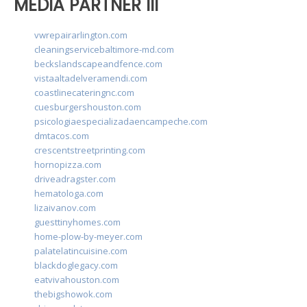
MEDIA PARTNER III
vwrepairarlington.com
cleaningservicebaltimore-md.com
beckslandscapeandfence.com
vistaaltadelveramendi.com
coastlinecateringnc.com
cuesburgershouston.com
psicologiaespecializadaencampeche.com
dmtacos.com
crescentstreetprinting.com
hornopizza.com
driveadragster.com
hematologa.com
lizaivanov.com
guesttinyhomes.com
home-plow-by-meyer.com
palatelatincuisine.com
blackdoglegacy.com
eatvivahouston.com
thebigshowok.com