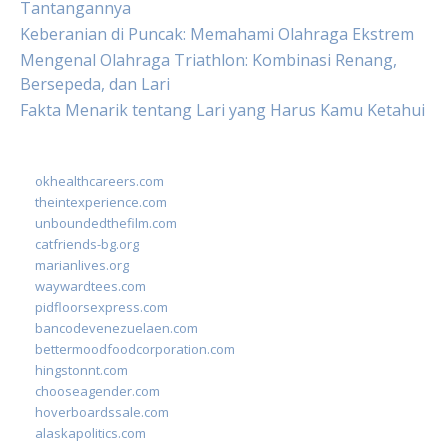
Tantangannya
Keberanian di Puncak: Memahami Olahraga Ekstrem
Mengenal Olahraga Triathlon: Kombinasi Renang,
Bersepeda, dan Lari
Fakta Menarik tentang Lari yang Harus Kamu Ketahui
okhealthcareers.com
theintexperience.com
unboundedthefilm.com
catfriends-bg.org
marianlives.org
waywardtees.com
pidfloorsexpress.com
bancodevenezuelaen.com
bettermoodfoodcorporation.com
hingstonnt.com
chooseagender.com
hoverboardssale.com
alaskapolitics.com