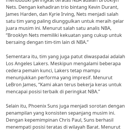
menduduki peringkat teratas NBA adalah Brooklyn
Nets. Dengan kehadiran trio bintang Kevin Durant,
James Harden, dan Kyrie Irving, Nets menjadi salah
satu tim yang paling diunggulkan untuk meraih gelar
juara musim ini. Menurut salah satu analis NBA,
“Brooklyn Nets memiliki kekuatan yang cukup untuk
bersaing dengan tim-tim lain di NBA.”
Sementara itu, tim yang juga patut diwaspadai adalah
Los Angeles Lakers. Meskipun mengalami beberapa
cedera pemain kunci, Lakers tetap mampu
menunjukkan performa yang impresif. Menurut
LeBron James, “Kami akan terus bekerja keras untuk
mencapai posisi terbaik di peringkat NBA.”
Selain itu, Phoenix Suns juga menjadi sorotan dengan
penampilan yang konsisten sepanjang musim ini.
Dengan kepemimpinan Chris Paul, Suns berhasil
menempati posisi teratas di wilayah Barat. Menurut