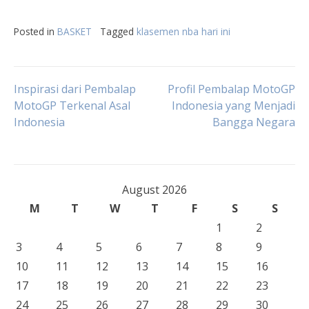
Posted in
BASKET
Tagged
klasemen nba hari ini
Post
Inspirasi dari Pembalap
Profil Pembalap MotoGP
MotoGP Terkenal Asal
Indonesia yang Menjadi
Indonesia
Bangga Negara
navigation
August 2026
M
T
W
T
F
S
S
1
2
3
4
5
6
7
8
9
10
11
12
13
14
15
16
17
18
19
20
21
22
23
24
25
26
27
28
29
30