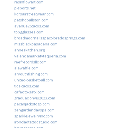
resinflowart.com
p-sports.net
korsairstreetwear.com
petshopallston.com
avenue26tacos.com
topgglasses.com
broadmoornailsspacoloradosprings.com
missblackpasadena.com
anneskitchen.org
valenciamarketytaqueria.com
reefrecordsllc.com
alawaffle.com
aryouthfishing.com
united-basketball.com
tios-tacos.com
cafecito-satx.com
graduacionviu2023.com
pecanjackstogo.com
zengardendayspa.com
sparklejewelryinc.com
ironcladtattoostudio.com