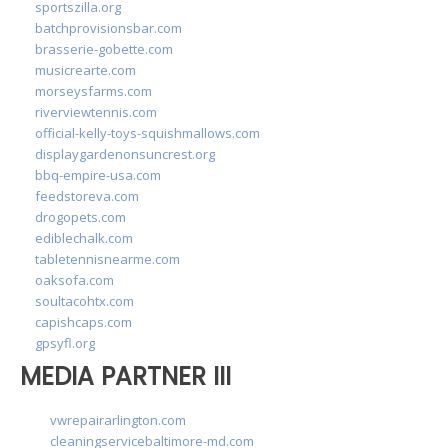
sportszilla.org
batchprovisionsbar.com
brasserie-gobette.com
musicrearte.com
morseysfarms.com
riverviewtennis.com
official-kelly-toys-squishmallows.com
displaygardenonsuncrest.org
bbq-empire-usa.com
feedstoreva.com
drogopets.com
ediblechalk.com
tabletennisnearme.com
oaksofa.com
soultacohtx.com
capishcaps.com
gpsyfl.org
MEDIA PARTNER III
vwrepairarlington.com
cleaningservicebaltimore-md.com