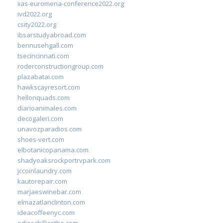
iias-euromena-conference2022.org
ivd2022.org
csity2022.org
ibsarstudyabroad.com
bennusehgall.com
tsecincinnati.com
roderconstructiongroup.com
plazabatai.com
hawkscayresort.com
hellonquads.com
diarioanimales.com
decogaleri.com
unavozparadios.com
shoes-vert.com
elbotanicopanama.com
shadyoaksrockportrvpark.com
jccoinlaundry.com
kautorepair.com
marjaeswinebar.com
elmazatlanclinton.com
ideacoffeenyc.com
odieschillicothe.com