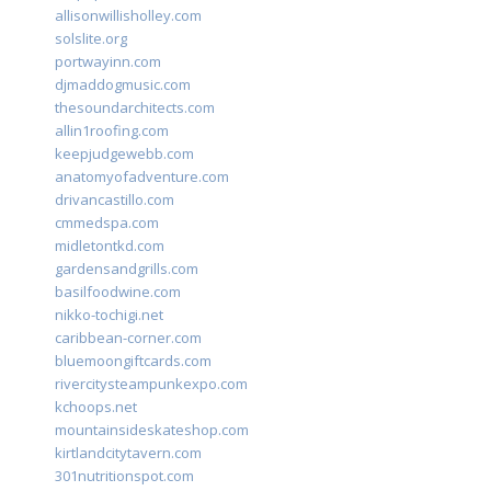
allisonwillisholley.com
solslite.org
portwayinn.com
djmaddogmusic.com
thesoundarchitects.com
allin1roofing.com
keepjudgewebb.com
anatomyofadventure.com
drivancastillo.com
cmmedspa.com
midletontkd.com
gardensandgrills.com
basilfoodwine.com
nikko-tochigi.net
caribbean-corner.com
bluemoongiftcards.com
rivercitysteampunkexpo.com
kchoops.net
mountainsideskateshop.com
kirtlandcitytavern.com
301nutritionspot.com