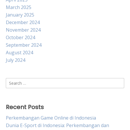
March 2025
January 2025
December 2024
November 2024
October 2024
September 2024
August 2024
July 2024
Search
for:
Recent Posts
Perkembangan Game Online di Indonesia
Dunia E-Sport di Indonesia: Perkembangan dan