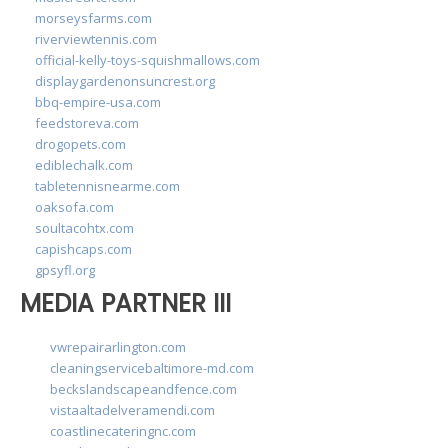
morseysfarms.com
riverviewtennis.com
official-kelly-toys-squishmallows.com
displaygardenonsuncrest.org
bbq-empire-usa.com
feedstoreva.com
drogopets.com
ediblechalk.com
tabletennisnearme.com
oaksofa.com
soultacohtx.com
capishcaps.com
gpsyfl.org
MEDIA PARTNER III
vwrepairarlington.com
cleaningservicebaltimore-md.com
beckslandscapeandfence.com
vistaaltadelveramendi.com
coastlinecateringnc.com