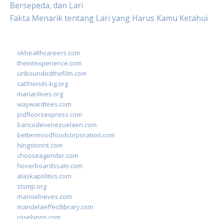
Bersepeda, dan Lari
Fakta Menarik tentang Lari yang Harus Kamu Ketahui
okhealthcareers.com
theintexperience.com
unboundedthefilm.com
catfriends-bg.org
marianlives.org
waywardtees.com
pidfloorsexpress.com
bancodevenezuelaen.com
bettermoodfoodcorporation.com
hingstonnt.com
chooseagender.com
hoverboardssale.com
alaskapolitics.com
stsmp.org
manoelneves.com
mandelaeffectlibrary.com
roselynns.com