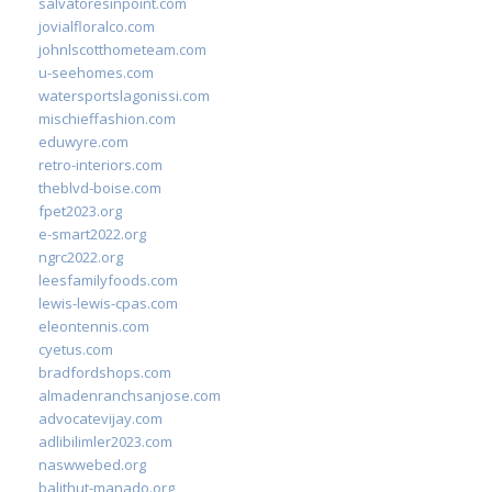
salvatoresinpoint.com
jovialfloralco.com
johnlscotthometeam.com
u-seehomes.com
watersportslagonissi.com
mischieffashion.com
eduwyre.com
retro-interiors.com
theblvd-boise.com
fpet2023.org
e-smart2022.org
ngrc2022.org
leesfamilyfoods.com
lewis-lewis-cpas.com
eleontennis.com
cyetus.com
bradfordshops.com
almadenranchsanjose.com
advocatevijay.com
adlibilimler2023.com
naswwebed.org
balithut-manado.org