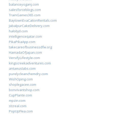
balanceyoganj.com
salesforceblogs.com
TrainGames365.com
BaytownEvaCationRentals.com
JabalpurCakeDelivery.com
halobjd.com
intelligenceqatar.com
PikaPikaApp.com
takecareofbusinessdfw.org
HamadaOfJapan.com
VersifyLifestyle.com
kingscreekadventures.com
antaeuslabs.com
purelycleanchemdry.com
WishOping.com
shoplegacee.com
bonvivantshop.com
CupPlante.com
mpzin.com
stcreal.com
PopUpFlea.com