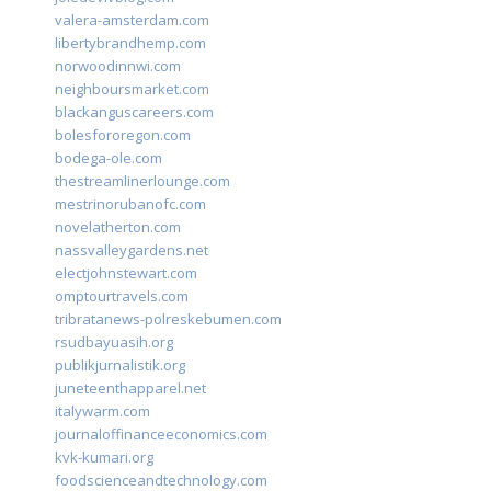
valera-amsterdam.com
libertybrandhemp.com
norwoodinnwi.com
neighboursmarket.com
blackanguscareers.com
bolesfororegon.com
bodega-ole.com
thestreamlinerlounge.com
mestrinorubanofc.com
novelatherton.com
nassvalleygardens.net
electjohnstewart.com
omptourtravels.com
tribratanews-polreskebumen.com
rsudbayuasih.org
publikjurnalistik.org
juneteenthapparel.net
italywarm.com
journaloffinanceeconomics.com
kvk-kumari.org
foodscienceandtechnology.com