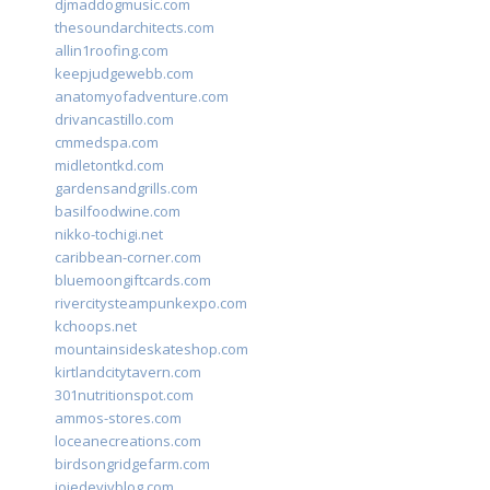
djmaddogmusic.com
thesoundarchitects.com
allin1roofing.com
keepjudgewebb.com
anatomyofadventure.com
drivancastillo.com
cmmedspa.com
midletontkd.com
gardensandgrills.com
basilfoodwine.com
nikko-tochigi.net
caribbean-corner.com
bluemoongiftcards.com
rivercitysteampunkexpo.com
kchoops.net
mountainsideskateshop.com
kirtlandcitytavern.com
301nutritionspot.com
ammos-stores.com
loceanecreations.com
birdsongridgefarm.com
joiedevivblog.com