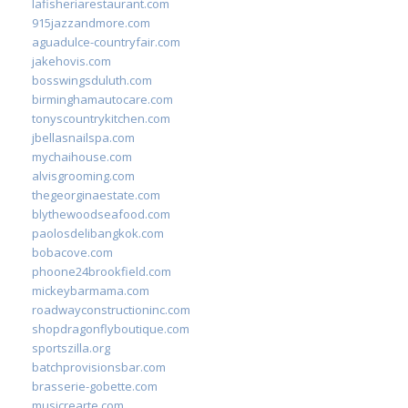
lafisheriarestaurant.com
915jazzandmore.com
aguadulce-countryfair.com
jakehovis.com
bosswingsduluth.com
birminghamautocare.com
tonyscountrykitchen.com
jbellasnailspa.com
mychaihouse.com
alvisgrooming.com
thegeorginaestate.com
blythewoodseafood.com
paolosdelibangkok.com
bobacove.com
phoone24brookfield.com
mickeybarmama.com
roadwayconstructioninc.com
shopdragonflyboutique.com
sportszilla.org
batchprovisionsbar.com
brasserie-gobette.com
musicrearte.com