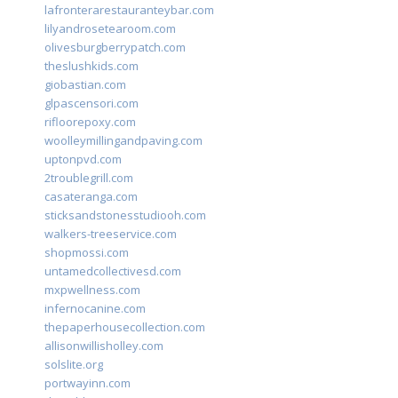
lafronterarestauranteybar.com
lilyandrosetearoom.com
olivesburgberrypatch.com
theslushkids.com
giobastian.com
glpascensori.com
rifloorepoxy.com
woolleymillingandpaving.com
uptonpvd.com
2troublegrill.com
casateranga.com
sticksandstonesstudiooh.com
walkers-treeservice.com
shopmossi.com
untamedcollectivesd.com
mxpwellness.com
infernocanine.com
thepaperhousecollection.com
allisonwillisholley.com
solslite.org
portwayinn.com