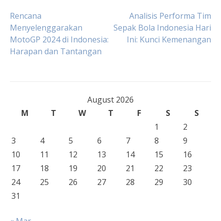
Post
Rencana
Analisis Performa Tim
Menyelenggarakan
Sepak Bola Indonesia Hari
MotoGP 2024 di Indonesia:
Ini: Kunci Kemenangan
navigation
Harapan dan Tantangan
August 2026
M
T
W
T
F
S
S
1
2
3
4
5
6
7
8
9
10
11
12
13
14
15
16
17
18
19
20
21
22
23
24
25
26
27
28
29
30
31