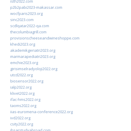
isth2022.com
p2b2pabi2023-makassar.com
wocfparis2023.org
sinc2023.com
scdlqatar2022-qa.com
thecolumbiagrill.com
provisionscheeseandwineshoppe.com
khedi2023.org
akademikgeriatri2023.org
marmarapediatri2023.org
emchie2023.org
girisimselradyoloji2022.org
utcd2022.org
biosensor2022.org
ialp2022.org
klivet2022.org
ifac-hms2022.org
taoms2022.org
iias-euromena-conference2022.org
ivd2022.org
csity2022.org
ibsarstudyabroad.com