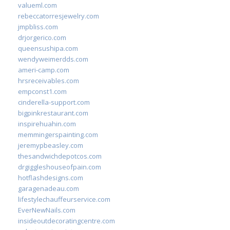
valueml.com
rebeccatorresjewelry.com
jmpbliss.com
drjorgerico.com
queensushipa.com
wendyweimerdds.com
ameri-camp.com
hrsreceivables.com
empconst1.com
cinderella-support.com
bigpinkrestaurant.com
inspirehuahin.com
memmingerspainting.com
jeremypbeasley.com
thesandwichdepotcos.com
drgiggleshouseofpain.com
hotflashdesigns.com
garagenadeau.com
lifestylechauffeurservice.com
EverNewNails.com
insideoutdecoratingcentre.com