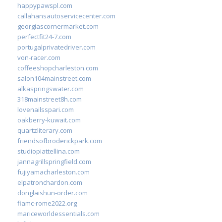
happypawspl.com
callahansautoservicecenter.com
georgiascornermarket.com
perfectfit24-7.com
portugalprivatedriver.com
von-racer.com
coffeeshopcharleston.com
salon104mainstreet.com
alkaspringswater.com
318mainstreet8h.com
lovenailsspari.com
oakberry-kuwait.com
quartzliterary.com
friendsofbroderickpark.com
studiopiattellina.com
jannagrillspringfield.com
fujiyamacharleston.com
elpatronchardon.com
donglaishun-order.com
fiamc-rome2022.org
mariceworldessentials.com