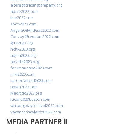
alteregotradingcompany.org
aprce2022.com
ibie2022.com
sbcc-2022.com
AngolaOilAndGas2022.com
Convoy4Freedom2022.com
grur2023.org
hkhk2023.org
napm2023.org
apsdfd2023.org
forumausape2023.com
imkl2023.com
careerfaircsd2023.com
apsth2023.com
MedItRio2023.org
lcicon2023boston.com
waitangidayfestival2022.com
vacancesscolaires2022.com
MEDIA PARTNER II