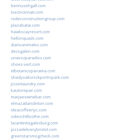
bennusehgall.com
tsecincinnati.com
roderconstructiongroup.com
plazabatai.com
hawkscayresort.com
hellonquads.com
diarioanimales.com
decogaleri.com
unavozparadios.com
shoes-vert.com
elbotanicopanama.com
shadyoaksrockportrvpark.com
jccoinlaundry.com
kautorepair.com
marjaeswinebar.com
elmazatlanclinton.com
ideacoffeenyc.com
odieschillicothe.com
lacantinitagalesburg.com
pizzadeliverybristol.com
greenstarsmogcheck.com