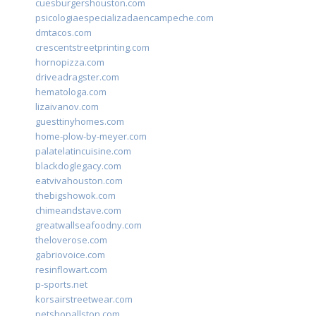
cuesburgershouston.com
psicologiaespecializadaencampeche.com
dmtacos.com
crescentstreetprinting.com
hornopizza.com
driveadragster.com
hematologa.com
lizaivanov.com
guesttinyhomes.com
home-plow-by-meyer.com
palatelatincuisine.com
blackdoglegacy.com
eatvivahouston.com
thebigshowok.com
chimeandstave.com
greatwallseafoodny.com
theloverose.com
gabriovoice.com
resinflowart.com
p-sports.net
korsairstreetwear.com
petshopallston.com