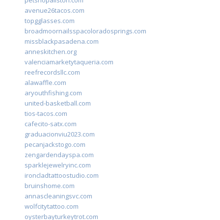
petshopallston.com
avenue26tacos.com
topgglasses.com
broadmoornailsspacoloradosprings.com
missblackpasadena.com
anneskitchen.org
valenciamarketytaqueria.com
reefrecordsllc.com
alawaffle.com
aryouthfishing.com
united-basketball.com
tios-tacos.com
cafecito-satx.com
graduacionviu2023.com
pecanjackstogo.com
zengardendayspa.com
sparklejewelryinc.com
ironcladtattoostudio.com
bruinshome.com
annascleaningsvc.com
wolfcitytattoo.com
oysterbayturkeytrot.com