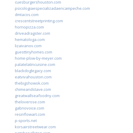
cuesburgershouston.com
psicologiaespecializadaencampeche.com
dmtacos.com
crescentstreetprinting.com
hornopizza.com
driveadragster.com
hematologa.com
lizaivanov.com
guesttinyhomes.com
home-plow-by-meyer.com
palatelatincuisine.com
blackdoglegacy.com
eatvivahouston.com
thebigshowok.com
chimeandstave.com
greatwallseafoodny.com
theloverose.com
gabriovoice.com
resinflowart.com
p-sports.net
korsairstreetwear.com