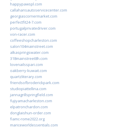
happypawspl.com
callahansautoservicecenter.com
georgiascornermarket.com
perfectfit24-7.com
portugalprivatedriver.com
von-racer.com
coffeeshopcharleston.com
salon104mainstreet.com
alkaspringswater.com
318mainstreet8h.com
lovenailsspari.com
oakberry-kuwait.com
quartzliterary.com
friendsofbroderickpark.com
studiopiattellina.com
jannagrillspringfield.com
fujiyamacharleston.com
elpatronchardon.com
donglaishun-order.com
fiamc-rome2022.org
mariceworldessentials.com