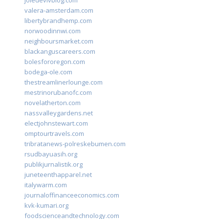
joiedevivblog.com
valera-amsterdam.com
libertybrandhemp.com
norwoodinnwi.com
neighboursmarket.com
blackanguscareers.com
bolesfororegon.com
bodega-ole.com
thestreamlinerlounge.com
mestrinorubanofc.com
novelatherton.com
nassvalleygardens.net
electjohnstewart.com
omptourtravels.com
tribratanews-polreskebumen.com
rsudbayuasih.org
publikjurnalistik.org
juneteenthapparel.net
italywarm.com
journaloffinanceeconomics.com
kvk-kumari.org
foodscienceandtechnology.com