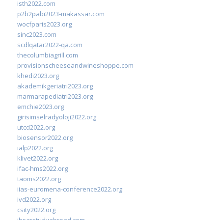
isth2022.com
p2b2pabi2023-makassar.com
wocfparis2023.org
sinc2023.com
scdlqatar2022-qa.com
thecolumbiagrill.com
provisionscheeseandwineshoppe.com
khedi2023.org
akademikgeriatri2023.org
marmarapediatri2023.org
emchie2023.org
girisimselradyoloji2022.org
utcd2022.org
biosensor2022.org
ialp2022.org
klivet2022.org
ifac-hms2022.org
taoms2022.org
iias-euromena-conference2022.org
ivd2022.org
csity2022.org
ibsarstudyabroad.com