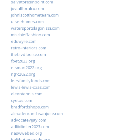
salvatoresinpoint.com
jovialfloralco.com
johnlscotthometeam.com
u-seehomes.com
watersportslagonissi.com
mischieffashion.com
eduwyre.com
retro-interiors.com
theblvd-boise.com
fpet2023.org
e-smart2022.org
ngrc2022.org
leesfamilyfoods.com
lewis-lewis-cpas.com
eleontennis.com
cyetus.com
bradfordshops.com
almadenranchsanjose.com
advocatevijay.com
adlibilimler2023.com
naswwebed.org
balithut-manado.org