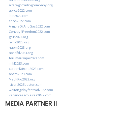
alteregotradingcompany.org
aprce2022.com
ibie2022.com
sbcc-2022.com
AngolaOilAndGas2022.com
Convoy4Freedom2022.com
grur2023.org
hkhk2023.org
napm2023.org
apsdfd2023.org
forumausape2023.com
imkl2023.com
careerfaircsd2023.com
apsth2023.com
MedItRio2023.org
lcicon2023boston.com
waitangidayfestival2022.com
vacancesscolaires2022.com
MEDIA PARTNER II