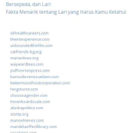
Bersepeda, dan Lari
Fakta Menarik tentang Lari yang Harus Kamu Ketahui
okhealthcareers.com
theintexperience.com
unboundedthefilm.com
catfriends-bg.org
marianlives.org
waywardtees.com
pidfloorsexpress.com
bancodevenezuelaen.com
bettermoodfoodcorporation.com
hingstonnt.com
chooseagender.com
hoverboardssale.com
alaskapolitics.com
stsmp.org
manoelneves.com
mandelaeffectlibrary.com
roselynns.com