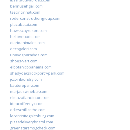
bennusehgall.com
tsecincinnati.com
roderconstructiongroup.com
plazabatai.com
hawkscayresort.com
hellonquads.com
diarioanimales.com
decogaleri.com
unavozparadios.com
shoes-vert.com
elbotanicopanama.com
shadyoaksrockportrvpark.com
jccoinlaundry.com
kautorepair.com
marjaeswinebar.com
elmazatlanclinton.com
ideacoffeenyc.com
odieschillicothe.com
lacantinitagalesburg.com
pizzadeliverybristol.com
greenstarsmogcheck.com