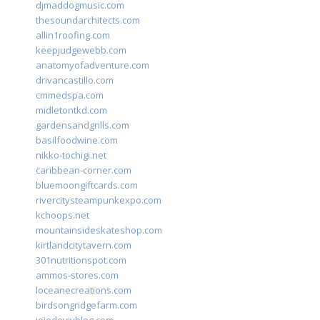
djmaddogmusic.com
thesoundarchitects.com
allin1roofing.com
keepjudgewebb.com
anatomyofadventure.com
drivancastillo.com
cmmedspa.com
midletontkd.com
gardensandgrills.com
basilfoodwine.com
nikko-tochigi.net
caribbean-corner.com
bluemoongiftcards.com
rivercitysteampunkexpo.com
kchoops.net
mountainsideskateshop.com
kirtlandcitytavern.com
301nutritionspot.com
ammos-stores.com
loceanecreations.com
birdsongridgefarm.com