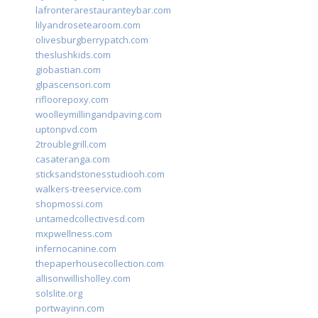
lafronterarestauranteybar.com
lilyandrosetearoom.com
olivesburgberrypatch.com
theslushkids.com
giobastian.com
glpascensori.com
rifloorepoxy.com
woolleymillingandpaving.com
uptonpvd.com
2troublegrill.com
casateranga.com
sticksandstonesstudiooh.com
walkers-treeservice.com
shopmossi.com
untamedcollectivesd.com
mxpwellness.com
infernocanine.com
thepaperhousecollection.com
allisonwillisholley.com
solslite.org
portwayinn.com