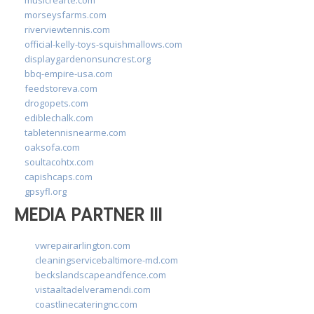
morseysfarms.com
riverviewtennis.com
official-kelly-toys-squishmallows.com
displaygardenonsuncrest.org
bbq-empire-usa.com
feedstoreva.com
drogopets.com
ediblechalk.com
tabletennisnearme.com
oaksofa.com
soultacohtx.com
capishcaps.com
gpsyfl.org
MEDIA PARTNER III
vwrepairarlington.com
cleaningservicebaltimore-md.com
beckslandscapeandfence.com
vistaaltadelveramendi.com
coastlinecateringnc.com