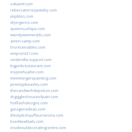
valueml.com
rebeccatorresjewelry.com
jmpbliss.com
drjorgerico.com
queensushipa.com
wendyweimerdds.com
ameri-camp.com
hrsreceivables.com
empconst1.com
cinderella-support.com
bigpinkrestaurant.com
inspirehuahin.com
memmingerspainting.com
jeremypbeasley.com
thesandwichdepotcos.com
drgiggleshouseofpain.com
hotflashdesigns.com
garagenadeau.com
lifestylechauffeurservice.com
EverNewNails.com
insideoutdecoratingcentre.com