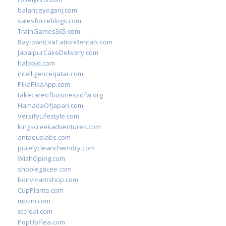
balanceyoganj.com
salesforceblogs.com
TrainGames365.com
BaytownEvaCationRentals.com
JabalpurCakeDelivery.com
halobjd.com
intelligenceqatar.com
PikaPikaApp.com
takecareofbusinessdfw.org
HamadaOfJapan.com
VersifyLifestyle.com
kingscreekadventures.com
antaeuslabs.com
purelycleanchemdry.com
WishOping.com
shoplegacee.com
bonvivantshop.com
CupPlante.com
mpzin.com
stcreal.com
PopUpFlea.com