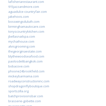
lafisheriarestaurant.com
915jazzandmore.com
aguadulce-countryfair.com
jakehovis.com
bosswingsduluth.com
birminghamautocare.com
tonyscountrykitchen.com
jbellasnailspa.com
mychaihouse.com
alvisgrooming.com
thegeorginaestate.com
blythewoodseafood.com
paolosdelibangkok.com
bobacove.com
phoone24brookfield.com
mickeybarmama.com
roadwayconstructioninc.com
shopdragonflyboutique.com
sportszilla.org
batchprovisionsbar.com
brasserie-gobette.com
musicrearte.com