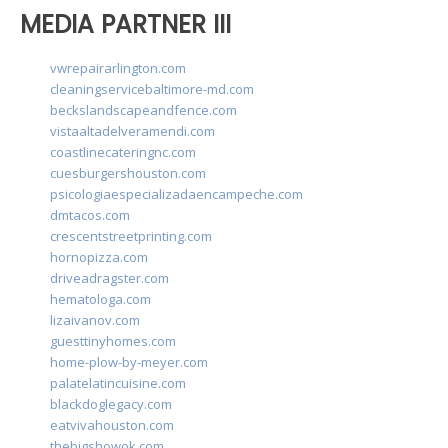
MEDIA PARTNER III
vwrepairarlington.com
cleaningservicebaltimore-md.com
beckslandscapeandfence.com
vistaaltadelveramendi.com
coastlinecateringnc.com
cuesburgershouston.com
psicologiaespecializadaencampeche.com
dmtacos.com
crescentstreetprinting.com
hornopizza.com
driveadragster.com
hematologa.com
lizaivanov.com
guesttinyhomes.com
home-plow-by-meyer.com
palatelatincuisine.com
blackdoglegacy.com
eatvivahouston.com
thebigshowok.com