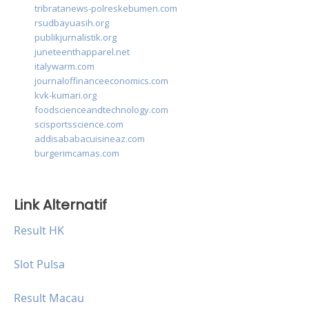
tribratanews-polreskebumen.com
rsudbayuasih.org
publikjurnalistik.org
juneteenthapparel.net
italywarm.com
journaloffinanceeconomics.com
kvk-kumari.org
foodscienceandtechnology.com
scisportsscience.com
addisababacuisineaz.com
burgerimcamas.com
Link Alternatif
Result HK
Slot Pulsa
Result Macau