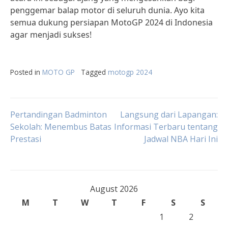
penggemar balap motor di seluruh dunia. Ayo kita
semua dukung persiapan MotoGP 2024 di Indonesia
agar menjadi sukses!
Posted in
MOTO GP
Tagged
motogp 2024
Post
Pertandingan Badminton
Langsung dari Lapangan:
Sekolah: Menembus Batas
Informasi Terbaru tentang
Prestasi
Jadwal NBA Hari Ini
navigation
August 2026
M
T
W
T
F
S
S
1
2