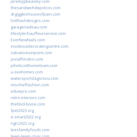
jeremypbeasley.com
thesandwichdepotcos.com
drgiggleshouseofpain.com
hotflashdesigns.com
garagenadeau.com
lifestylechauffeurservice.com
EverNewNails.com
insideoutdecoratingcentre.com
salvatoresinpoint.com
jovialfloralco.com
johnlscotthometeam.com
u-seehomes.com
watersportslagonissi.com
mischieffashion.com
eduwyre.com
retro-interiors.com
theblvd-boise.com
fpet2023.org
e-smart2022.org
ngrc2022.org
leesfamilyfoods.com
lewis-lewis-cpas.com