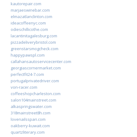
kautorepair.com
marjaeswinebar.com
elmazatlanclinton.com
ideacoffeenyc.com
odieschillicothe.com
lacantinitagalesburg.com
pizzadeliverybristol.com
greenstarsmogcheck.com
happypawspl.com
callahansautoservicecenter.com
georgiascornermarket.com
perfectfit24-7.com
portugalprivatedriver.com
von-racer.com
coffeeshopcharleston.com
salon104mainstreet.com
alkaspringswater.com
318mainstreet8h.com
lovenailsspari.com
oakberry-kuwait.com
quartzliterary.com