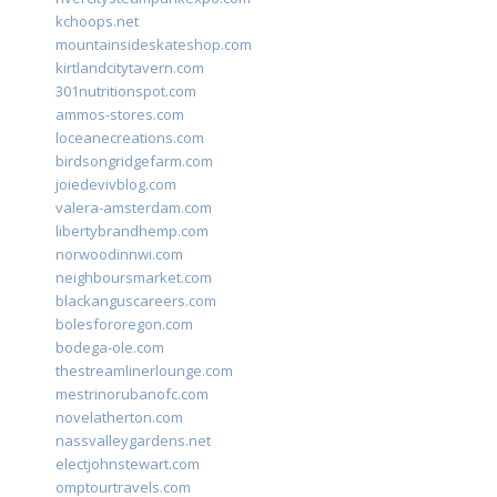
kchoops.net
mountainsideskateshop.com
kirtlandcitytavern.com
301nutritionspot.com
ammos-stores.com
loceanecreations.com
birdsongridgefarm.com
joiedevivblog.com
valera-amsterdam.com
libertybrandhemp.com
norwoodinnwi.com
neighboursmarket.com
blackanguscareers.com
bolesfororegon.com
bodega-ole.com
thestreamlinerlounge.com
mestrinorubanofc.com
novelatherton.com
nassvalleygardens.net
electjohnstewart.com
omptourtravels.com