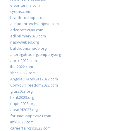
eleontennis.com
cyetus.com
bradfordshops.com
almadenranchsanjose.com
advocatevijay.com
adlibilimler2023.com
naswwebed.org
balithut-manado.org
alteregotradingcompany.org
aprce2022.com
ibie2022.com
sbcc-2022.com
AngolaOilAndGas2022.com
Convoy4Freedom2022.com
grur2023.org
hkhk2023.org
napm2023.org
apsdfd2023.org
forumausape2023.com
imkl2023.com
careerfaircsd2023.com