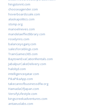
hingstonnt.com
chooseagender.com
hoverboardssale.com
alaskapolitics.com
stsmp.org
manoelneves.com
mandelaeffectlibrary.com
roselynns.com
balanceyoganj.com
salesforceblogs.com
TrainGames365.com
BaytownEvaCationRentals.com
JabalpurCakeDelivery.com
halobjd.com
intelligenceqatar.com
PikaPikaApp.com
takecareofbusinessdfw.org
HamadaOfJapan.com
VersifyLifestyle.com
kingscreekadventures.com
antaeuslabs.com