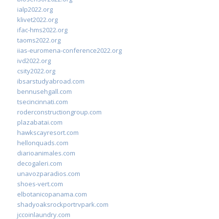
ialp2022.org
klivet2022.org
ifac-hms2022.org
taoms2022.org
iias-euromena-conference2022.org
ivd2022.org
csity2022.org
ibsarstudyabroad.com
bennusehgall.com
tsecincinnati.com
roderconstructiongroup.com
plazabatai.com
hawkscayresort.com
hellonquads.com
diarioanimales.com
decogaleri.com
unavozparadios.com
shoes-vert.com
elbotanicopanama.com
shadyoaksrockportrvpark.com
jccoinlaundry.com