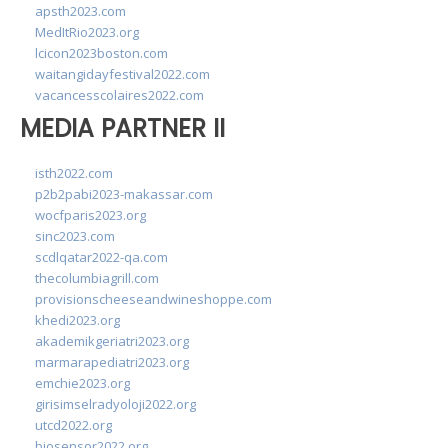
apsth2023.com
MedItRio2023.org
lcicon2023boston.com
waitangidayfestival2022.com
vacancesscolaires2022.com
MEDIA PARTNER II
isth2022.com
p2b2pabi2023-makassar.com
wocfparis2023.org
sinc2023.com
scdlqatar2022-qa.com
thecolumbiagrill.com
provisionscheeseandwineshoppe.com
khedi2023.org
akademikgeriatri2023.org
marmarapediatri2023.org
emchie2023.org
girisimselradyoloji2022.org
utcd2022.org
biosensor2022.org