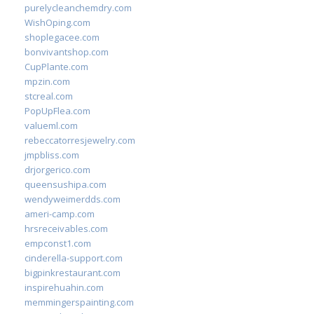
purelycleanchemdry.com
WishOping.com
shoplegacee.com
bonvivantshop.com
CupPlante.com
mpzin.com
stcreal.com
PopUpFlea.com
valueml.com
rebeccatorresjewelry.com
jmpbliss.com
drjorgerico.com
queensushipa.com
wendyweimerdds.com
ameri-camp.com
hrsreceivables.com
empconst1.com
cinderella-support.com
bigpinkrestaurant.com
inspirehuahin.com
memmingerspainting.com