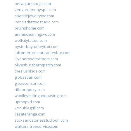
pecanjackstogo.com
zengardendayspa.com
sparklejewelryinc.com
ironcladtattoostudio.com
bruinshome.com
annascleaningsvc.com
wolfcitytattoo.com
oysterbayturkeytrot.com
lafronterarestauranteybar.com
lilyandrosetearoom.com
olivesburgberrypatch.com
theslushkids.com
giobastian.com
glpascensori.com
rifloorepoxy.com
woolleymillingandpaving.com
uptonpvd.com
2troublegrill.com
casateranga.com
sticksandstonesstudiooh.com
walkers-treeservice.com