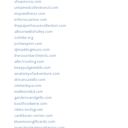
shopmossi.com
untamedcollectivesd.com
mxpwellness.com
infernocanine.com
thepaperhousecollection.com
allisonwillisholley.com
solslite.org
portwayinn.com
djmaddogmusic.com
thesoundarchitects.com
allin1roofing.com
keepjudgewebb.com
anatomyofadventure.com
drivancastillo.com
cmmedspa.com
midletontkd.com
gardensandgrills.com
basilfoodwine.com
nikko-tochigi.net
caribbean-corner.com
bluemoongiftcards.com
rivercitysteampunkexpo.com