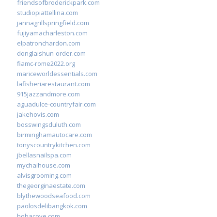
friendsofbroderickpark.com
studiopiattellina.com
jannagrillspringfield.com
fujiyamacharleston.com
elpatronchardon.com
donglaishun-order.com
fiamc-rome2022.org
mariceworldessentials.com
lafisheriarestaurant.com
915jazzandmore.com
aguadulce-countryfair.com
jakehovis.com
bosswingsduluth.com
birminghamautocare.com
tonyscountrykitchen.com
jbellasnailspa.com
mychaihouse.com
alvisgrooming.com
thegeorginaestate.com
blythewoodseafood.com
paolosdelibangkok.com
bobacove.com