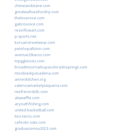
chimeandstave.com
greatwallseafoodny.com
theloverose.com
gabriovoice.com
resinflowart.com
p-sports.net
korsairstreetwear.com
petshopallston.com
avenue26tacos.com
topgglasses.com
broadmoornailsspacoloradosprings.com
missblackpasadena.com
anneskitchen.org
valenciamarketytaqueria.com
reefrecordsllc.com
alawaffle.com
aryouthfishing.com
united-basketball.com
tios-tacos.com
cafecito-satx.com
graduacionviu2023.com