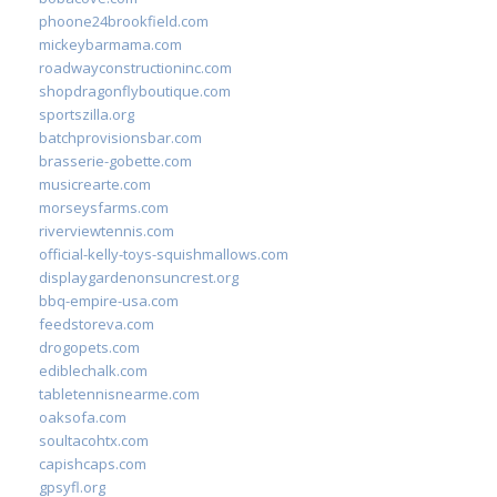
phoone24brookfield.com
mickeybarmama.com
roadwayconstructioninc.com
shopdragonflyboutique.com
sportszilla.org
batchprovisionsbar.com
brasserie-gobette.com
musicrearte.com
morseysfarms.com
riverviewtennis.com
official-kelly-toys-squishmallows.com
displaygardenonsuncrest.org
bbq-empire-usa.com
feedstoreva.com
drogopets.com
ediblechalk.com
tabletennisnearme.com
oaksofa.com
soultacohtx.com
capishcaps.com
gpsyfl.org