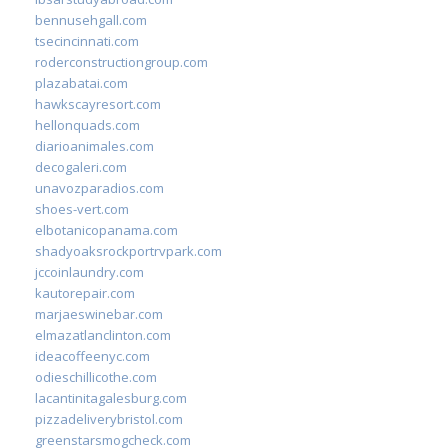
bennusehgall.com
tsecincinnati.com
roderconstructiongroup.com
plazabatai.com
hawkscayresort.com
hellonquads.com
diarioanimales.com
decogaleri.com
unavozparadios.com
shoes-vert.com
elbotanicopanama.com
shadyoaksrockportrvpark.com
jccoinlaundry.com
kautorepair.com
marjaeswinebar.com
elmazatlanclinton.com
ideacoffeenyc.com
odieschillicothe.com
lacantinitagalesburg.com
pizzadeliverybristol.com
greenstarsmogcheck.com