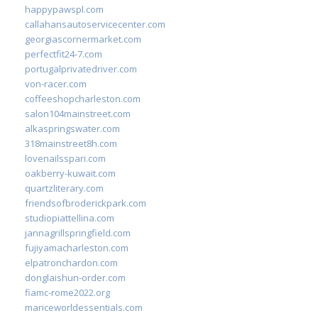
happypawspl.com
callahansautoservicecenter.com
georgiascornermarket.com
perfectfit24-7.com
portugalprivatedriver.com
von-racer.com
coffeeshopcharleston.com
salon104mainstreet.com
alkaspringswater.com
318mainstreet8h.com
lovenailsspari.com
oakberry-kuwait.com
quartzliterary.com
friendsofbroderickpark.com
studiopiattellina.com
jannagrillspringfield.com
fujiyamacharleston.com
elpatronchardon.com
donglaishun-order.com
fiamc-rome2022.org
mariceworldessentials.com