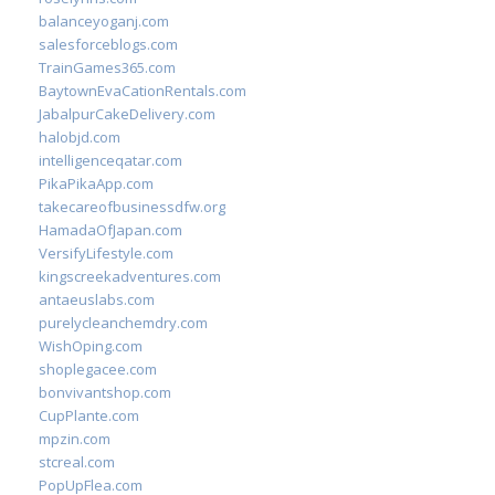
balanceyoganj.com
salesforceblogs.com
TrainGames365.com
BaytownEvaCationRentals.com
JabalpurCakeDelivery.com
halobjd.com
intelligenceqatar.com
PikaPikaApp.com
takecareofbusinessdfw.org
HamadaOfJapan.com
VersifyLifestyle.com
kingscreekadventures.com
antaeuslabs.com
purelycleanchemdry.com
WishOping.com
shoplegacee.com
bonvivantshop.com
CupPlante.com
mpzin.com
stcreal.com
PopUpFlea.com