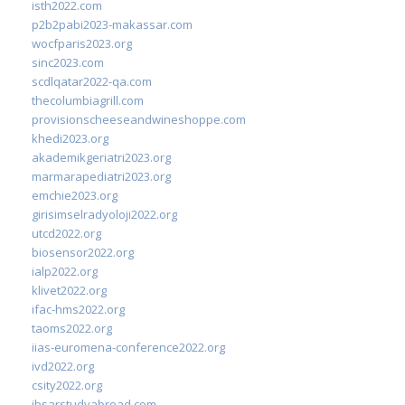
isth2022.com
p2b2pabi2023-makassar.com
wocfparis2023.org
sinc2023.com
scdlqatar2022-qa.com
thecolumbiagrill.com
provisionscheeseandwineshoppe.com
khedi2023.org
akademikgeriatri2023.org
marmarapediatri2023.org
emchie2023.org
girisimselradyoloji2022.org
utcd2022.org
biosensor2022.org
ialp2022.org
klivet2022.org
ifac-hms2022.org
taoms2022.org
iias-euromena-conference2022.org
ivd2022.org
csity2022.org
ibsarstudyabroad.com