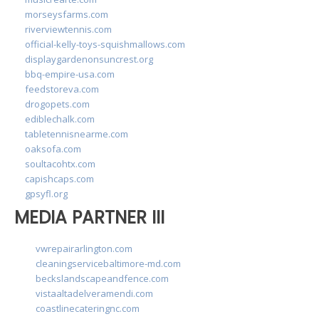
morseysfarms.com
riverviewtennis.com
official-kelly-toys-squishmallows.com
displaygardenonsuncrest.org
bbq-empire-usa.com
feedstoreva.com
drogopets.com
ediblechalk.com
tabletennisnearme.com
oaksofa.com
soultacohtx.com
capishcaps.com
gpsyfl.org
MEDIA PARTNER III
vwrepairarlington.com
cleaningservicebaltimore-md.com
beckslandscapeandfence.com
vistaaltadelveramendi.com
coastlinecateringnc.com