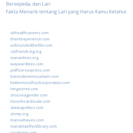
Bersepeda, dan Lari
Fakta Menarik tentang Lari yang Harus Kamu Ketahui
okhealthcareers.com
theintexperience.com
unboundedthefilm.com
catfriends-bg.org
marianlives.org
waywardtees.com
pidfloorsexpress.com
bancodevenezuelaen.com
bettermoodfoodcorporation.com
hingstonnt.com
chooseagender.com
hoverboardssale.com
alaskapolitics.com
stsmp.org
manoelneves.com
mandelaeffectlibrary.com
roselynns.com