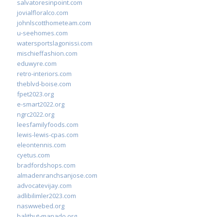
salvatoresinpoint.com
jovialfloralco.com
johnlscotthometeam.com
u-seehomes.com
watersportslagonissi.com
mischieffashion.com
eduwyre.com
retro-interiors.com
theblvd-boise.com
fpet2023.org
e-smart2022.org
ngrc2022.org
leesfamilyfoods.com
lewis-lewis-cpas.com
eleontennis.com
cyetus.com
bradfordshops.com
almadenranchsanjose.com
advocatevijay.com
adlibilimler2023.com
naswwebed.org
balithut-manado.org