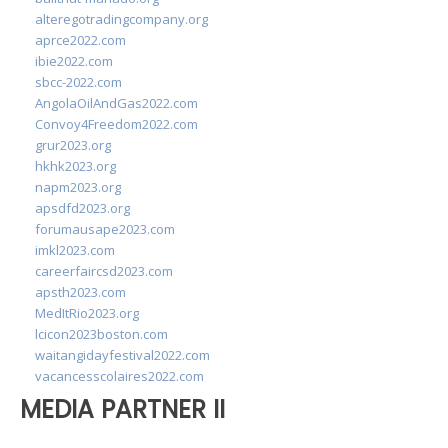
alteregotradingcompany.org
aprce2022.com
ibie2022.com
sbcc-2022.com
AngolaOilAndGas2022.com
Convoy4Freedom2022.com
grur2023.org
hkhk2023.org
napm2023.org
apsdfd2023.org
forumausape2023.com
imkl2023.com
careerfaircsd2023.com
apsth2023.com
MedItRio2023.org
lcicon2023boston.com
waitangidayfestival2022.com
vacancesscolaires2022.com
MEDIA PARTNER II