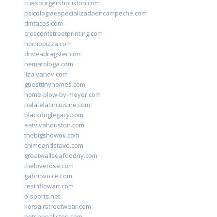
cuesburgershouston.com
psicologiaespecializadaencampeche.com
dmtacos.com
crescentstreetprinting.com
hornopizza.com
driveadragster.com
hematologa.com
lizaivanov.com
guesttinyhomes.com
home-plow-by-meyer.com
palatelatincuisine.com
blackdoglegacy.com
eatvivahouston.com
thebigshowok.com
chimeandstave.com
greatwallseafoodny.com
theloverose.com
gabriovoice.com
resinflowart.com
p-sports.net
korsairstreetwear.com
petshopallston.com