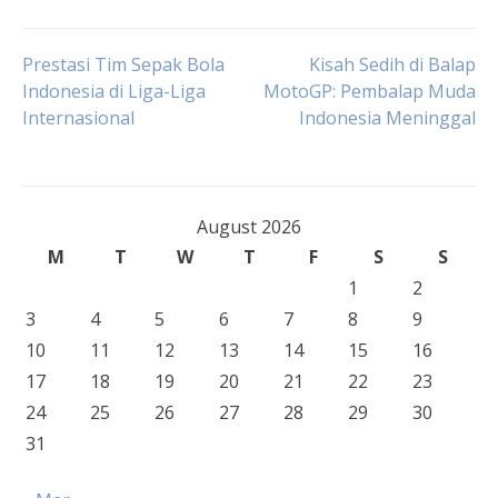
Post
Prestasi Tim Sepak Bola
Kisah Sedih di Balap
Indonesia di Liga-Liga
MotoGP: Pembalap Muda
Internasional
Indonesia Meninggal
navigation
August 2026
M
T
W
T
F
S
S
1
2
3
4
5
6
7
8
9
10
11
12
13
14
15
16
17
18
19
20
21
22
23
24
25
26
27
28
29
30
31