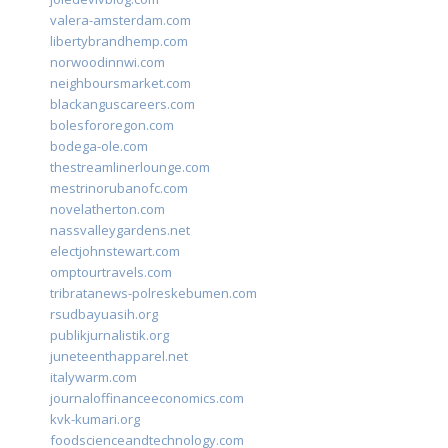
valera-amsterdam.com
libertybrandhemp.com
norwoodinnwi.com
neighboursmarket.com
blackanguscareers.com
bolesfororegon.com
bodega-ole.com
thestreamlinerlounge.com
mestrinorubanofc.com
novelatherton.com
nassvalleygardens.net
electjohnstewart.com
omptourtravels.com
tribratanews-polreskebumen.com
rsudbayuasih.org
publikjurnalistik.org
juneteenthapparel.net
italywarm.com
journaloffinanceeconomics.com
kvk-kumari.org
foodscienceandtechnology.com