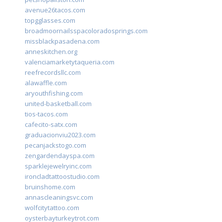
avenue26tacos.com
topgglasses.com
broadmoornailsspacoloradosprings.com
missblackpasadena.com
anneskitchen.org
valenciamarketytaqueria.com
reefrecordsllc.com
alawaffle.com
aryouthfishing.com
united-basketball.com
tios-tacos.com
cafecito-satx.com
graduacionviu2023.com
pecanjackstogo.com
zengardendayspa.com
sparklejewelryinc.com
ironcladtattoostudio.com
bruinshome.com
annascleaningsvc.com
wolfcitytattoo.com
oysterbayturkeytrot.com