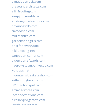
djmaddogmusic.com
thesoundarchitects.com
allin1roofing.com
keepjudgewebb.com
anatomyofadventure.com
drivancastillo.com
cmmedspa.com
midletontkd.com
gardensandgrills.com
basilfoodwine.com
nikko-tochigi.net
caribbean-corner.com
bluemoongiftcards.com
rivercitysteampunkexpo.com
kchoops.net
mountainsideskateshop.com
kirtlandcitytavern.com
301nutritionspot.com
ammos-stores.com
loceanecreations.com
birdsongridgefarm.com
joiedevivblog.com