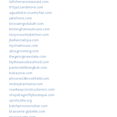
lafisheriarestaurant.com
915jazzandmore.com
aguadulce-countryfair.com
jakehovis.com
bosswingsduluth.com
birminghamautocare.com
tonyscountrykitchen.com
jbellasnailspa.com
mychaihouse.com
alvisgrooming.com
thegeorginaestate.com
blythewoodseafood.com
paolosdelibangkok.com
bobacove.com
phoone24brookfield.com
mickeybarmama.com
roadwayconstructioninc.com
shopdragonflyboutique.com
sportszilla.org
batchprovisionsbar.com
brasserie-gobette.com
musicrearte.com