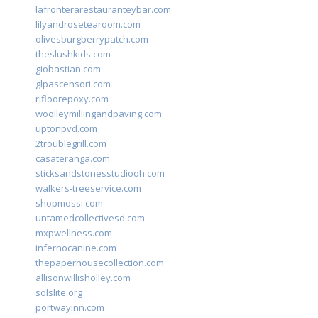
lafronterarestauranteybar.com
lilyandrosetearoom.com
olivesburgberrypatch.com
theslushkids.com
giobastian.com
glpascensori.com
rifloorepoxy.com
woolleymillingandpaving.com
uptonpvd.com
2troublegrill.com
casateranga.com
sticksandstonesstudiooh.com
walkers-treeservice.com
shopmossi.com
untamedcollectivesd.com
mxpwellness.com
infernocanine.com
thepaperhousecollection.com
allisonwillisholley.com
solslite.org
portwayinn.com