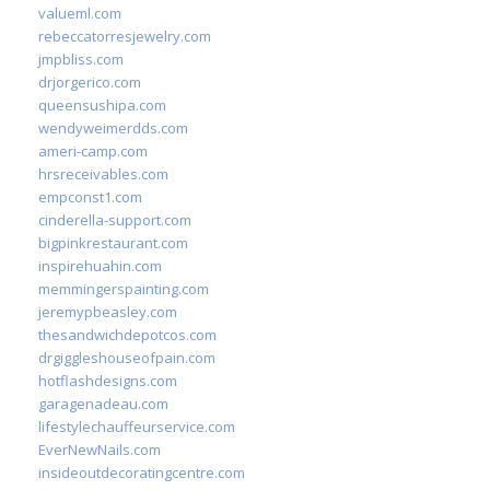
valueml.com
rebeccatorresjewelry.com
jmpbliss.com
drjorgerico.com
queensushipa.com
wendyweimerdds.com
ameri-camp.com
hrsreceivables.com
empconst1.com
cinderella-support.com
bigpinkrestaurant.com
inspirehuahin.com
memmingerspainting.com
jeremypbeasley.com
thesandwichdepotcos.com
drgiggleshouseofpain.com
hotflashdesigns.com
garagenadeau.com
lifestylechauffeurservice.com
EverNewNails.com
insideoutdecoratingcentre.com