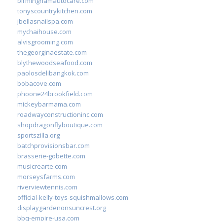
birminghamautocare.com
tonyscountrykitchen.com
jbellasnailspa.com
mychaihouse.com
alvisgrooming.com
thegeorginaestate.com
blythewoodseafood.com
paolosdelibangkok.com
bobacove.com
phoone24brookfield.com
mickeybarmama.com
roadwayconstructioninc.com
shopdragonflyboutique.com
sportszilla.org
batchprovisionsbar.com
brasserie-gobette.com
musicrearte.com
morseysfarms.com
riverviewtennis.com
official-kelly-toys-squishmallows.com
displaygardenonsuncrest.org
bbq-empire-usa.com