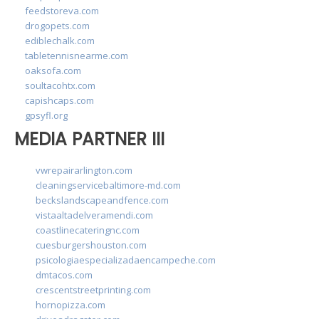
feedstoreva.com
drogopets.com
ediblechalk.com
tabletennisnearme.com
oaksofa.com
soultacohtx.com
capishcaps.com
gpsyfl.org
MEDIA PARTNER III
vwrepairarlington.com
cleaningservicebaltimore-md.com
beckslandscapeandfence.com
vistaaltadelveramendi.com
coastlinecateringnc.com
cuesburgershouston.com
psicologiaespecializadaencampeche.com
dmtacos.com
crescentstreetprinting.com
hornopizza.com