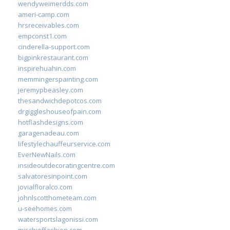
wendyweimerdds.com
ameri-camp.com
hrsreceivables.com
empconst1.com
cinderella-support.com
bigpinkrestaurant.com
inspirehuahin.com
memmingerspainting.com
jeremypbeasley.com
thesandwichdepotcos.com
drgiggleshouseofpain.com
hotflashdesigns.com
garagenadeau.com
lifestylechauffeurservice.com
EverNewNails.com
insideoutdecoratingcentre.com
salvatoresinpoint.com
jovialfloralco.com
johnlscotthometeam.com
u-seehomes.com
watersportslagonissi.com