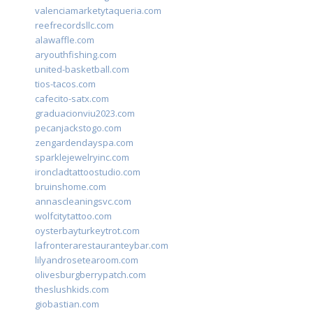
valenciamarketytaqueria.com
reefrecordsllc.com
alawaffle.com
aryouthfishing.com
united-basketball.com
tios-tacos.com
cafecito-satx.com
graduacionviu2023.com
pecanjackstogo.com
zengardendayspa.com
sparklejewelryinc.com
ironcladtattoostudio.com
bruinshome.com
annascleaningsvc.com
wolfcitytattoo.com
oysterbayturkeytrot.com
lafronterarestauranteybar.com
lilyandrosetearoom.com
olivesburgberrypatch.com
theslushkids.com
giobastian.com