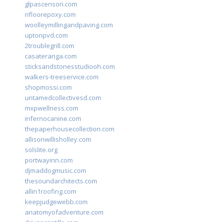
glpascensori.com
rifloorepoxy.com
woolleymillingandpaving.com
uptonpvd.com
2troublegrill.com
casateranga.com
sticksandstonesstudiooh.com
walkers-treeservice.com
shopmossi.com
untamedcollectivesd.com
mxpwellness.com
infernocanine.com
thepaperhousecollection.com
allisonwillisholley.com
solslite.org
portwayinn.com
djmaddogmusic.com
thesoundarchitects.com
allin1roofing.com
keepjudgewebb.com
anatomyofadventure.com