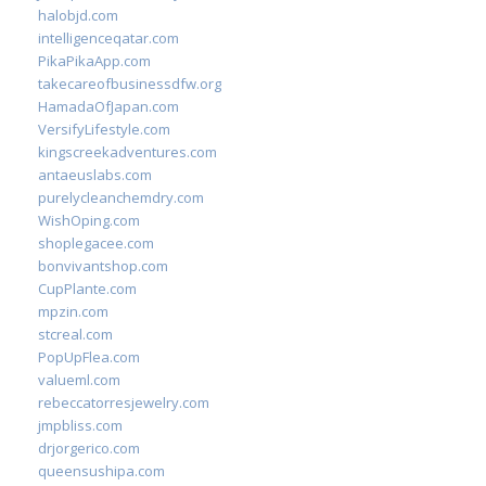
halobjd.com
intelligenceqatar.com
PikaPikaApp.com
takecareofbusinessdfw.org
HamadaOfJapan.com
VersifyLifestyle.com
kingscreekadventures.com
antaeuslabs.com
purelycleanchemdry.com
WishOping.com
shoplegacee.com
bonvivantshop.com
CupPlante.com
mpzin.com
stcreal.com
PopUpFlea.com
valueml.com
rebeccatorresjewelry.com
jmpbliss.com
drjorgerico.com
queensushipa.com