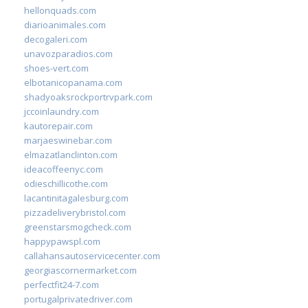
hellonquads.com
diarioanimales.com
decogaleri.com
unavozparadios.com
shoes-vert.com
elbotanicopanama.com
shadyoaksrockportrvpark.com
jccoinlaundry.com
kautorepair.com
marjaeswinebar.com
elmazatlanclinton.com
ideacoffeenyc.com
odieschillicothe.com
lacantinitagalesburg.com
pizzadeliverybristol.com
greenstarsmogcheck.com
happypawspl.com
callahansautoservicecenter.com
georgiascornermarket.com
perfectfit24-7.com
portugalprivatedriver.com