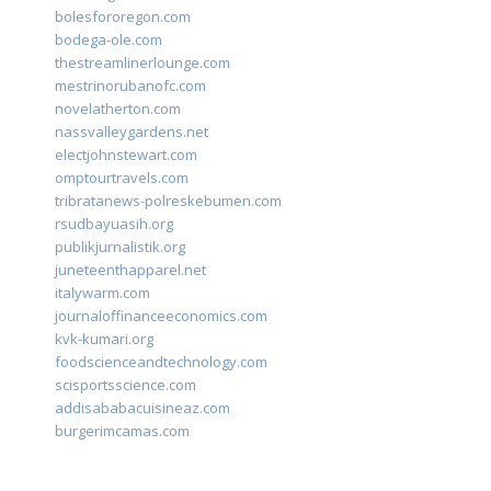
bolesfororegon.com
bodega-ole.com
thestreamlinerlounge.com
mestrinorubanofc.com
novelatherton.com
nassvalleygardens.net
electjohnstewart.com
omptourtravels.com
tribratanews-polreskebumen.com
rsudbayuasih.org
publikjurnalistik.org
juneteenthapparel.net
italywarm.com
journaloffinanceeconomics.com
kvk-kumari.org
foodscienceandtechnology.com
scisportsscience.com
addisababacuisineaz.com
burgerimcamas.com