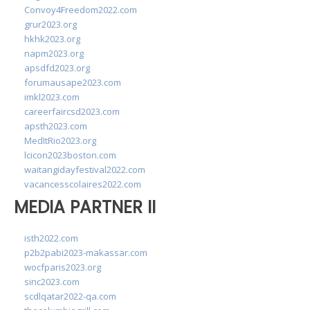
Convoy4Freedom2022.com
grur2023.org
hkhk2023.org
napm2023.org
apsdfd2023.org
forumausape2023.com
imkl2023.com
careerfaircsd2023.com
apsth2023.com
MedItRio2023.org
lcicon2023boston.com
waitangidayfestival2022.com
vacancesscolaires2022.com
MEDIA PARTNER II
isth2022.com
p2b2pabi2023-makassar.com
wocfparis2023.org
sinc2023.com
scdlqatar2022-qa.com