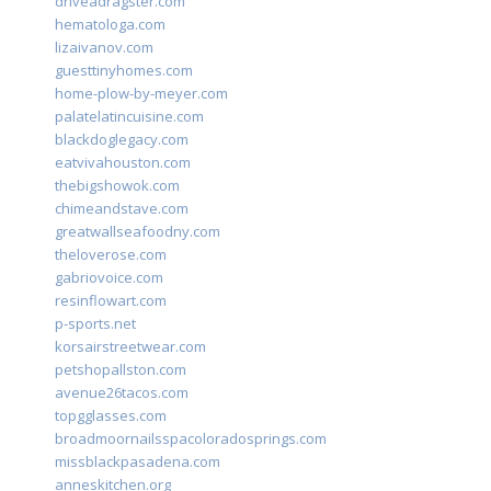
driveadragster.com
hematologa.com
lizaivanov.com
guesttinyhomes.com
home-plow-by-meyer.com
palatelatincuisine.com
blackdoglegacy.com
eatvivahouston.com
thebigshowok.com
chimeandstave.com
greatwallseafoodny.com
theloverose.com
gabriovoice.com
resinflowart.com
p-sports.net
korsairstreetwear.com
petshopallston.com
avenue26tacos.com
topgglasses.com
broadmoornailsspacoloradosprings.com
missblackpasadena.com
anneskitchen.org