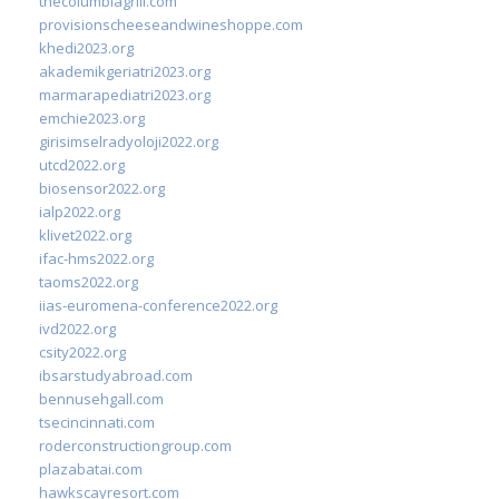
thecolumbiagrill.com
provisionscheeseandwineshoppe.com
khedi2023.org
akademikgeriatri2023.org
marmarapediatri2023.org
emchie2023.org
girisimselradyoloji2022.org
utcd2022.org
biosensor2022.org
ialp2022.org
klivet2022.org
ifac-hms2022.org
taoms2022.org
iias-euromena-conference2022.org
ivd2022.org
csity2022.org
ibsarstudyabroad.com
bennusehgall.com
tsecincinnati.com
roderconstructiongroup.com
plazabatai.com
hawkscayresort.com