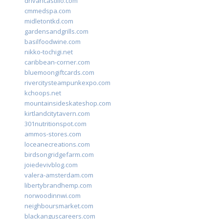
drivancastillo.com
cmmedspa.com
midletontkd.com
gardensandgrills.com
basilfoodwine.com
nikko-tochigi.net
caribbean-corner.com
bluemoongiftcards.com
rivercitysteampunkexpo.com
kchoops.net
mountainsideskateshop.com
kirtlandcitytavern.com
301nutritionspot.com
ammos-stores.com
loceanecreations.com
birdsongridgefarm.com
joiedevivblog.com
valera-amsterdam.com
libertybrandhemp.com
norwoodinnwi.com
neighboursmarket.com
blackanguscareers.com