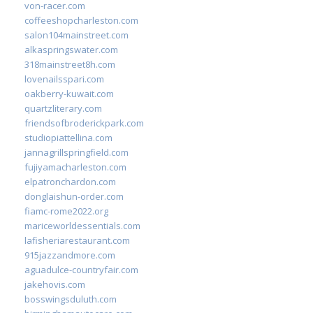
von-racer.com
coffeeshopcharleston.com
salon104mainstreet.com
alkaspringswater.com
318mainstreet8h.com
lovenailsspari.com
oakberry-kuwait.com
quartzliterary.com
friendsofbroderickpark.com
studiopiattellina.com
jannagrillspringfield.com
fujiyamacharleston.com
elpatronchardon.com
donglaishun-order.com
fiamc-rome2022.org
mariceworldessentials.com
lafisheriarestaurant.com
915jazzandmore.com
aguadulce-countryfair.com
jakehovis.com
bosswingsduluth.com