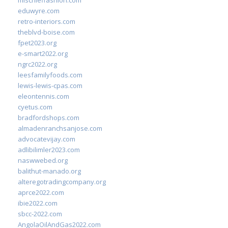
mischieffashion.com
eduwyre.com
retro-interiors.com
theblvd-boise.com
fpet2023.org
e-smart2022.org
ngrc2022.org
leesfamilyfoods.com
lewis-lewis-cpas.com
eleontennis.com
cyetus.com
bradfordshops.com
almadenranchsanjose.com
advocatevijay.com
adlibilimler2023.com
naswwebed.org
balithut-manado.org
alteregotradingcompany.org
aprce2022.com
ibie2022.com
sbcc-2022.com
AngolaOilAndGas2022.com