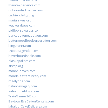
okhealthcareers.com
theintexperience.com
unboundedthefilm.com
catfriends-bg.org
marianlives.org
waywardtees.com
pidfloorsexpress.com
bancodevenezuelaen.com
bettermoodfoodcorporation.com
hingstonnt.com
chooseagender.com
hoverboardssale.com
alaskapolitics.com
stsmp.org
manoelneves.com
mandelaeffectlibrary.com
roselynns.com
balanceyoganj.com
salesforceblogs.com
TrainGames365.com
BaytownEvaCationRentals.com
JabalpurCakeDelivery.com