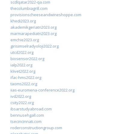
scdlqatar2022-qa.com
thecolumbiagrill.com
provisionscheeseandwineshoppe.com
khedi2023.org
akademikgeriatri2023.org
marmarapediatri2023.org
emchie2023.org
girisimselradyoloji2022.org
utcd2022.org
biosensor2022.org
ialp2022.org
klivet2022.org
ifac-hms2022.org
taoms2022.org
iias-euromena-conference2022.org
ivd2022.org
csity2022.org
ibsarstudyabroad.com
bennusehgall.com
tsecincinnati.com
roderconstructiongroup.com
plazabatai.com