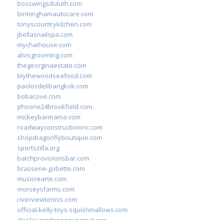
bosswingsduluth.com
birminghamautocare.com
tonyscountrykitchen.com
jbellasnailspa.com
mychaihouse.com
alvisgrooming.com
thegeorginaestate.com
blythewoodseafood.com
paolosdelibangkok.com
bobacove.com
phoone24brookfield.com
mickeybarmama.com
roadwayconstructioninc.com
shopdragonflyboutique.com
sportszilla.org
batchprovisionsbar.com
brasserie-gobette.com
musicrearte.com
morseysfarms.com
riverviewtennis.com
official-kelly-toys-squishmallows.com
displaygardenonsuncrest.org