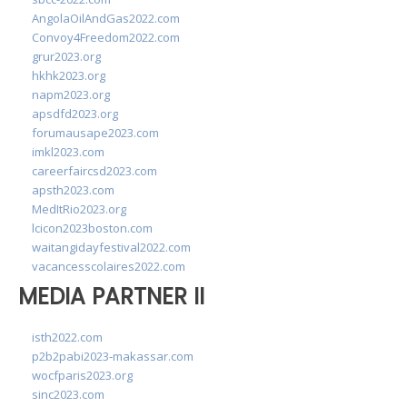
AngolaOilAndGas2022.com
Convoy4Freedom2022.com
grur2023.org
hkhk2023.org
napm2023.org
apsdfd2023.org
forumausape2023.com
imkl2023.com
careerfaircsd2023.com
apsth2023.com
MedItRio2023.org
lcicon2023boston.com
waitangidayfestival2022.com
vacancesscolaires2022.com
MEDIA PARTNER II
isth2022.com
p2b2pabi2023-makassar.com
wocfparis2023.org
sinc2023.com