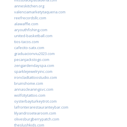
missblackpasadena.com
anneskitchen.org
valenciamarketytaqueria.com
reefrecordsllc.com
alawaffle.com
aryouthfishing.com
united-basketball.com
tios-tacos.com
cafecito-satx.com
graduacionviu2023.com
pecanjackstogo.com
zengardendayspa.com
sparklejewelryinc.com
ironcladtattoostudio.com
bruinshome.com
annascleaningsvc.com
wolfcitytattoo.com
oysterbayturkeytrot.com
lafronterarestauranteybar.com
lilyandrosetearoom.com
olivesburgberrypatch.com
theslushkids.com