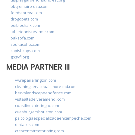
bbq-empire-usa.com
feedstoreva.com
drogopets.com
ediblechalk.com
tabletennisnearme.com
oaksofa.com
soultacohtx.com
capishcaps.com
gpsyfl.org
MEDIA PARTNER III
vwrepairarlington.com
cleaningservicebaltimore-md.com
beckslandscapeandfence.com
vistaaltadelveramendi.com
coastlinecateringnc.com
cuesburgershouston.com
psicologiaespecializadaencampeche.com
dmtacos.com
crescentstreetprinting.com