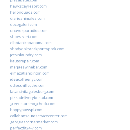
hawkscayresort.com
hellonquads.com
diarioanimales.com
decogaleri.com
unavozparadios.com
shoes-vert.com
elbotanicopanama.com
shadyoaksrockportrvpark.com
jccoinlaundry.com
kautorepair.com
marjaeswinebar.com
elmazatlanclinton.com
ideacoffeenyc.com
odieschillicothe.com
lacantinitagalesburg.com
pizzadeliverybristol.com
greenstarsmogcheck.com
happypawspl.com
callahansautoservicecenter.com
georgiascornermarket.com
perfectfit24-7.com