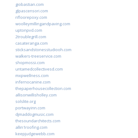
giobastian.com
glpascensori.com
rifloorepoxy.com
woolleymillingandpaving.com
uptonpvd.com
2troublegrill.com
casateranga.com
sticksandstonesstudiooh.com
walkers-treeservice.com
shopmossi.com
untamedcollectivesd.com
mxpwellness.com
infernocanine.com
thepaperhousecollection.com
allisonwillisholley.com
solslite.org
portwayinn.com
djmaddogmusic.com
thesoundarchitects.com
allin1roofing.com
keepjudgewebb.com