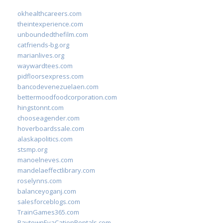
okhealthcareers.com
theintexperience.com
unboundedthefilm.com
catfriends-bg.org
marianlives.org
waywardtees.com
pidfloorsexpress.com
bancodevenezuelaen.com
bettermoodfoodcorporation.com
hingstonnt.com
chooseagender.com
hoverboardssale.com
alaskapolitics.com
stsmp.org
manoelneves.com
mandelaeffectlibrary.com
roselynns.com
balanceyoganj.com
salesforceblogs.com
TrainGames365.com
BaytownEvaCationRentals.com