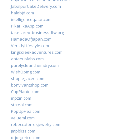
JabalpurCakeDelivery.com
halobjd.com
intelligenceqatar.com
PikaPikaApp.com
takecareofbusinessdfw.org
HamadaOfJapan.com
VersifyLifestyle.com
kingscreekadventures.com
antaeuslabs.com
purelycleanchemdry.com
WishOping.com
shoplegacee.com
bonvivantshop.com
CupPlante.com
mpzin.com
stcreal.com
PopUpFlea.com
valueml.com
rebeccatorresjewelry.com
jmpbliss.com
drjorgerico.com