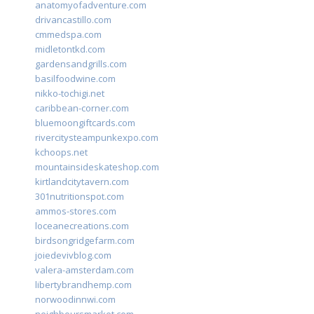
anatomyofadventure.com
drivancastillo.com
cmmedspa.com
midletontkd.com
gardensandgrills.com
basilfoodwine.com
nikko-tochigi.net
caribbean-corner.com
bluemoongiftcards.com
rivercitysteampunkexpo.com
kchoops.net
mountainsideskateshop.com
kirtlandcitytavern.com
301nutritionspot.com
ammos-stores.com
loceanecreations.com
birdsongridgefarm.com
joiedevivblog.com
valera-amsterdam.com
libertybrandhemp.com
norwoodinnwi.com