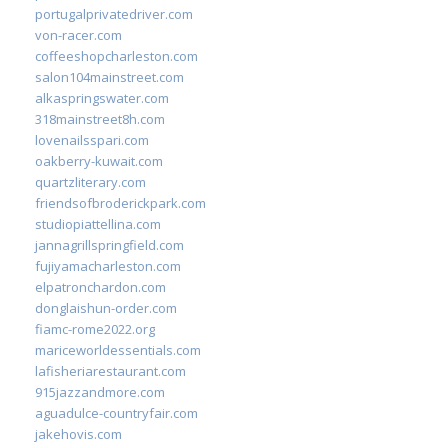
portugalprivatedriver.com
von-racer.com
coffeeshopcharleston.com
salon104mainstreet.com
alkaspringswater.com
318mainstreet8h.com
lovenailsspari.com
oakberry-kuwait.com
quartzliterary.com
friendsofbroderickpark.com
studiopiattellina.com
jannagrillspringfield.com
fujiyamacharleston.com
elpatronchardon.com
donglaishun-order.com
fiamc-rome2022.org
mariceworldessentials.com
lafisheriarestaurant.com
915jazzandmore.com
aguadulce-countryfair.com
jakehovis.com