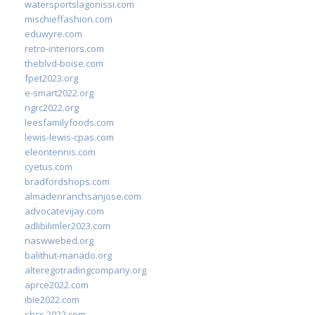
watersportslagonissi.com
mischieffashion.com
eduwyre.com
retro-interiors.com
theblvd-boise.com
fpet2023.org
e-smart2022.org
ngrc2022.org
leesfamilyfoods.com
lewis-lewis-cpas.com
eleontennis.com
cyetus.com
bradfordshops.com
almadenranchsanjose.com
advocatevijay.com
adlibilimler2023.com
naswwebed.org
balithut-manado.org
alteregotradingcompany.org
aprce2022.com
ibie2022.com
sbcc-2022.com