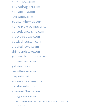
hornopizza.com
driveadragster.com
hematologa.com
lizaivanov.com
guesttinyhomes.com
home-plow-by-meyer.com
palatelatincuisine.com
blackdoglegacy.com
eatvivahouston.com
thebigshowok.com
chimeandstave.com
greatwallseafoodny.com
theloverose.com
gabriovoice.com
resinflowart.com
p-sports.net
korsairstreetwear.com
petshopallston.com
avenue26tacos.com
topgglasses.com
broadmoornailsspacoloradosprings.com