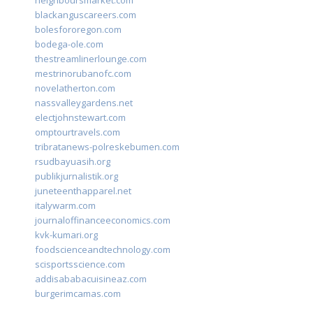
neighboursmarket.com
blackanguscareers.com
bolesfororegon.com
bodega-ole.com
thestreamlinerlounge.com
mestrinorubanofc.com
novelatherton.com
nassvalleygardens.net
electjohnstewart.com
omptourtravels.com
tribratanews-polreskebumen.com
rsudbayuasih.org
publikjurnalistik.org
juneteenthapparel.net
italywarm.com
journaloffinanceeconomics.com
kvk-kumari.org
foodscienceandtechnology.com
scisportsscience.com
addisababacuisineaz.com
burgerimcamas.com