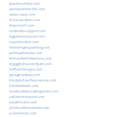
queensushipa.com
wendyweimerdds.com
ameri-camp.com
hrsreceivables.com
empconst1.com
cinderella-support.com
bigpinkrestaurant.com
inspirehuahin.com
memmingerspainting.com
jeremypbeasley.com
thesandwichdepotcos.com
drgiggleshouseofpain.com
hotflashdesigns.com
garagenadeau.com
lifestylechauffeurservice.com
EverNewNails.com
insideoutdecoratingcentre.com
salvatoresinpoint.com
jovialfloralco.com
johnlscotthometeam.com
u-seehomes.com