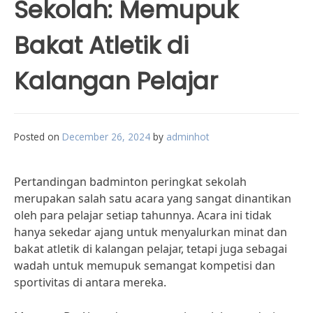
Sekolah: Memupuk
Bakat Atletik di
Kalangan Pelajar
Posted on
December 26, 2024
by
adminhot
Pertandingan badminton peringkat sekolah
merupakan salah satu acara yang sangat dinantikan
oleh para pelajar setiap tahunnya. Acara ini tidak
hanya sekedar ajang untuk menyalurkan minat dan
bakat atletik di kalangan pelajar, tetapi juga sebagai
wadah untuk memupuk semangat kompetisi dan
sportivitas di antara mereka.