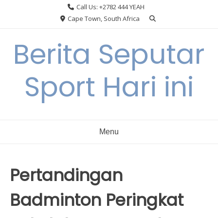
Skip
Call Us: +2782 444 YEAH
to
Cape Town, South Africa
content
Berita Seputar
Sport Hari ini
Menu
Pertandingan
Badminton Peringkat