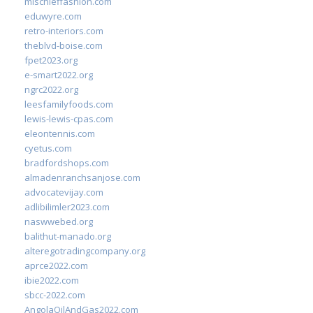
mischieffashion.com
eduwyre.com
retro-interiors.com
theblvd-boise.com
fpet2023.org
e-smart2022.org
ngrc2022.org
leesfamilyfoods.com
lewis-lewis-cpas.com
eleontennis.com
cyetus.com
bradfordshops.com
almadenranchsanjose.com
advocatevijay.com
adlibilimler2023.com
naswwebed.org
balithut-manado.org
alteregotradingcompany.org
aprce2022.com
ibie2022.com
sbcc-2022.com
AngolaOilAndGas2022.com