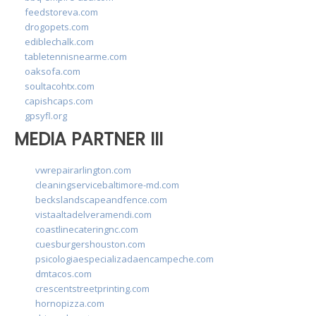
feedstoreva.com
drogopets.com
ediblechalk.com
tabletennisnearme.com
oaksofa.com
soultacohtx.com
capishcaps.com
gpsyfl.org
MEDIA PARTNER III
vwrepairarlington.com
cleaningservicebaltimore-md.com
beckslandscapeandfence.com
vistaaltadelveramendi.com
coastlinecateringnc.com
cuesburgershouston.com
psicologiaespecializadaencampeche.com
dmtacos.com
crescentstreetprinting.com
hornopizza.com