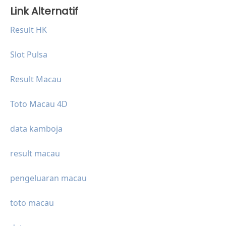
Link Alternatif
Result HK
Slot Pulsa
Result Macau
Toto Macau 4D
data kamboja
result macau
pengeluaran macau
toto macau