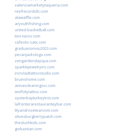
valenciamarketytaqueria.com
reefrecordsllc.com
alawaffle.com
aryouthfishing.com
united-basketball.com
tios-tacos.com
cafecito-satx.com
graduacionviu2023.com
pecanjackstogo.com
zengardendayspa.com
sparklejewelryinc.com
ironcladtattoostudio.com
bruinshome.com
annascleaningsvc.com
wolfcitytattoo.com
oysterbayturkeytrot.com
lafronterarestauranteybar.com
lilyandrosetearoom.com
olivesburgberrypatch.com
theslushkids.com
giobastian.com