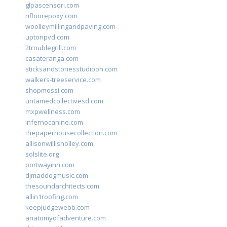
glpascensori.com
rifloorepoxy.com
woolleymillingandpaving.com
uptonpvd.com
2troublegrill.com
casateranga.com
sticksandstonesstudiooh.com
walkers-treeservice.com
shopmossi.com
untamedcollectivesd.com
mxpwellness.com
infernocanine.com
thepaperhousecollection.com
allisonwillisholley.com
solslite.org
portwayinn.com
djmaddogmusic.com
thesoundarchitects.com
allin1roofing.com
keepjudgewebb.com
anatomyofadventure.com