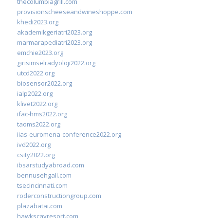
thecolumbiagrill.com
provisionscheeseandwineshoppe.com
khedi2023.org
akademikgeriatri2023.org
marmarapediatri2023.org
emchie2023.org
girisimselradyoloji2022.org
utcd2022.org
biosensor2022.org
ialp2022.org
klivet2022.org
ifac-hms2022.org
taoms2022.org
iias-euromena-conference2022.org
ivd2022.org
csity2022.org
ibsarstudyabroad.com
bennusehgall.com
tsecincinnati.com
roderconstructiongroup.com
plazabatai.com
hawkscayresort.com