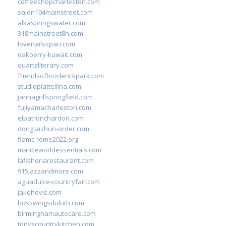
coffeeshopcharleston.com
salon104mainstreet.com
alkaspringswater.com
318mainstreet8h.com
lovenailsspari.com
oakberry-kuwait.com
quartzliterary.com
friendsofbroderickpark.com
studiopiattellina.com
jannagrillspringfield.com
fujiyamacharleston.com
elpatronchardon.com
donglaishun-order.com
fiamc-rome2022.org
mariceworldessentials.com
lafisheriarestaurant.com
915jazzandmore.com
aguadulce-countryfair.com
jakehovis.com
bosswingsduluth.com
birminghamautocare.com
tonyscountrykitchen.com