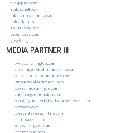
drogopets.com
ediblechalk.com
tabletennisnearme.com
oaksofa.com
soultacohtx.com
capishcaps.com
gpsyfl.org
MEDIA PARTNER III
vwrepairarlington.com
cleaningservicebaltimore-md.com
beckslandscapeandfence.com
vistaaltadelveramendi.com
coastlinecateringnc.com
cuesburgershouston.com
psicologiaespecializadaencampeche.com
dmtacos.com
crescentstreetprinting.com
hornopizza.com
driveadragster.com
hematologa.com