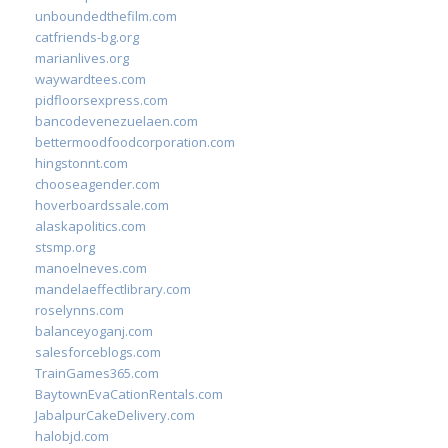
unboundedthefilm.com
catfriends-bg.org
marianlives.org
waywardtees.com
pidfloorsexpress.com
bancodevenezuelaen.com
bettermoodfoodcorporation.com
hingstonnt.com
chooseagender.com
hoverboardssale.com
alaskapolitics.com
stsmp.org
manoelneves.com
mandelaeffectlibrary.com
roselynns.com
balanceyoganj.com
salesforceblogs.com
TrainGames365.com
BaytownEvaCationRentals.com
JabalpurCakeDelivery.com
halobjd.com