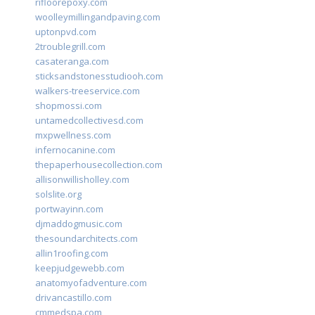
rifloorepoxy.com
woolleymillingandpaving.com
uptonpvd.com
2troublegrill.com
casateranga.com
sticksandstonesstudiooh.com
walkers-treeservice.com
shopmossi.com
untamedcollectivesd.com
mxpwellness.com
infernocanine.com
thepaperhousecollection.com
allisonwillisholley.com
solslite.org
portwayinn.com
djmaddogmusic.com
thesoundarchitects.com
allin1roofing.com
keepjudgewebb.com
anatomyofadventure.com
drivancastillo.com
cmmedspa.com