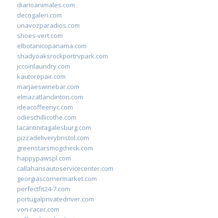
diarioanimales.com
decogaleri.com
unavozparadios.com
shoes-vert.com
elbotanicopanama.com
shadyoaksrockportrvpark.com
jccoinlaundry.com
kautorepair.com
marjaeswinebar.com
elmazatlanclinton.com
ideacoffeenyc.com
odieschillicothe.com
lacantinitagalesburg.com
pizzadeliverybristol.com
greenstarsmogcheck.com
happypawspl.com
callahansautoservicecenter.com
georgiascornermarket.com
perfectfit24-7.com
portugalprivatedriver.com
von-racer.com