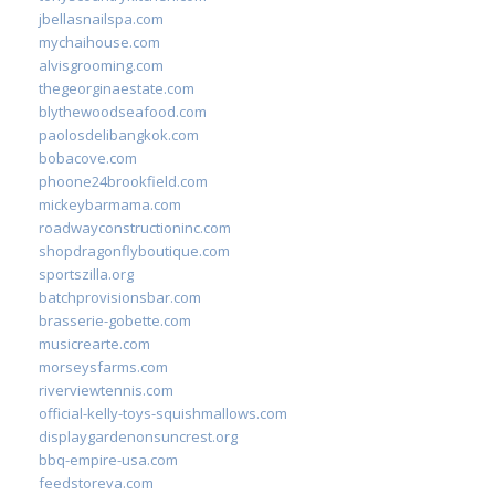
jbellasnailspa.com
mychaihouse.com
alvisgrooming.com
thegeorginaestate.com
blythewoodseafood.com
paolosdelibangkok.com
bobacove.com
phoone24brookfield.com
mickeybarmama.com
roadwayconstructioninc.com
shopdragonflyboutique.com
sportszilla.org
batchprovisionsbar.com
brasserie-gobette.com
musicrearte.com
morseysfarms.com
riverviewtennis.com
official-kelly-toys-squishmallows.com
displaygardenonsuncrest.org
bbq-empire-usa.com
feedstoreva.com