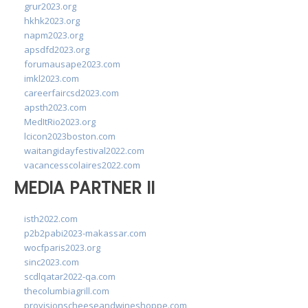
grur2023.org
hkhk2023.org
napm2023.org
apsdfd2023.org
forumausape2023.com
imkl2023.com
careerfaircsd2023.com
apsth2023.com
MedItRio2023.org
lcicon2023boston.com
waitangidayfestival2022.com
vacancesscolaires2022.com
MEDIA PARTNER II
isth2022.com
p2b2pabi2023-makassar.com
wocfparis2023.org
sinc2023.com
scdlqatar2022-qa.com
thecolumbiagrill.com
provisionscheeseandwineshoppe.com