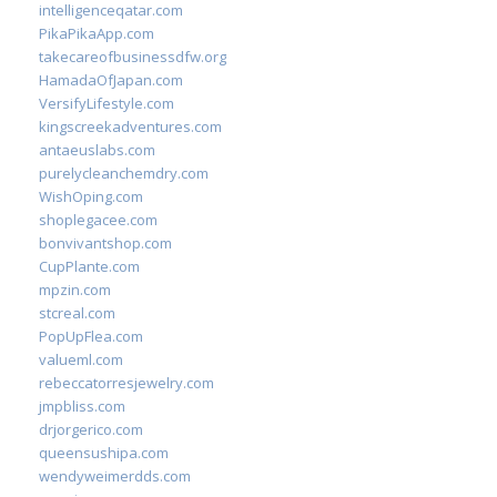
intelligenceqatar.com
PikaPikaApp.com
takecareofbusinessdfw.org
HamadaOfJapan.com
VersifyLifestyle.com
kingscreekadventures.com
antaeuslabs.com
purelycleanchemdry.com
WishOping.com
shoplegacee.com
bonvivantshop.com
CupPlante.com
mpzin.com
stcreal.com
PopUpFlea.com
valueml.com
rebeccatorresjewelry.com
jmpbliss.com
drjorgerico.com
queensushipa.com
wendyweimerdds.com