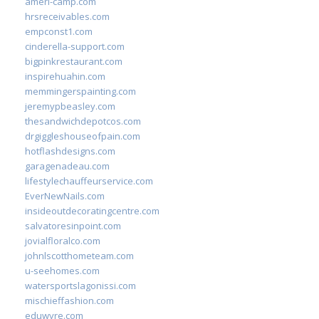
ameri-camp.com
hrsreceivables.com
empconst1.com
cinderella-support.com
bigpinkrestaurant.com
inspirehuahin.com
memmingerspainting.com
jeremypbeasley.com
thesandwichdepotcos.com
drgiggleshouseofpain.com
hotflashdesigns.com
garagenadeau.com
lifestylechauffeurservice.com
EverNewNails.com
insideoutdecoratingcentre.com
salvatoresinpoint.com
jovialfloralco.com
johnlscotthometeam.com
u-seehomes.com
watersportslagonissi.com
mischieffashion.com
eduwyre.com