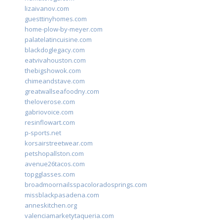
lizaivanov.com
guesttinyhomes.com
home-plow-by-meyer.com
palatelatincuisine.com
blackdoglegacy.com
eatvivahouston.com
thebigshowok.com
chimeandstave.com
greatwallseafoodny.com
theloverose.com
gabriovoice.com
resinflowart.com
p-sports.net
korsairstreetwear.com
petshopallston.com
avenue26tacos.com
topgglasses.com
broadmoornailsspacoloradosprings.com
missblackpasadena.com
anneskitchen.org
valenciamarketytaqueria.com