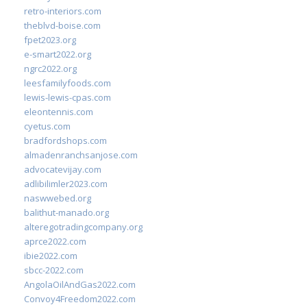
retro-interiors.com
theblvd-boise.com
fpet2023.org
e-smart2022.org
ngrc2022.org
leesfamilyfoods.com
lewis-lewis-cpas.com
eleontennis.com
cyetus.com
bradfordshops.com
almadenranchsanjose.com
advocatevijay.com
adlibilimler2023.com
naswwebed.org
balithut-manado.org
alteregotradingcompany.org
aprce2022.com
ibie2022.com
sbcc-2022.com
AngolaOilAndGas2022.com
Convoy4Freedom2022.com