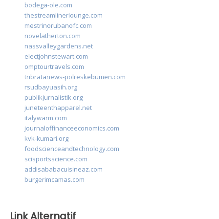
bodega-ole.com
thestreamlinerlounge.com
mestrinorubanofc.com
novelatherton.com
nassvalleygardens.net
electjohnstewart.com
omptourtravels.com
tribratanews-polreskebumen.com
rsudbayuasih.org
publikjurnalistik.org
juneteenthapparel.net
italywarm.com
journaloffinanceeconomics.com
kvk-kumari.org
foodscienceandtechnology.com
scisportsscience.com
addisababacuisineaz.com
burgerimcamas.com
Link Alternatif