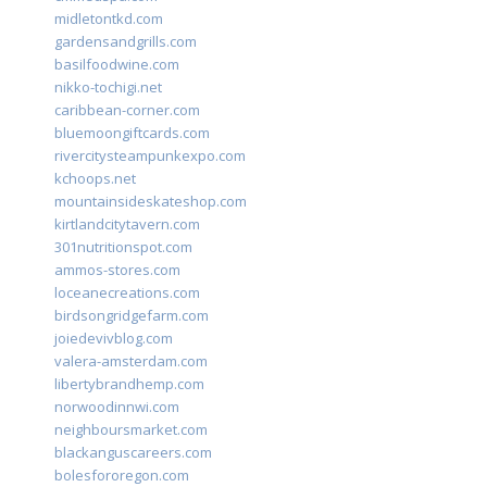
midletontkd.com
gardensandgrills.com
basilfoodwine.com
nikko-tochigi.net
caribbean-corner.com
bluemoongiftcards.com
rivercitysteampunkexpo.com
kchoops.net
mountainsideskateshop.com
kirtlandcitytavern.com
301nutritionspot.com
ammos-stores.com
loceanecreations.com
birdsongridgefarm.com
joiedevivblog.com
valera-amsterdam.com
libertybrandhemp.com
norwoodinnwi.com
neighboursmarket.com
blackanguscareers.com
bolesfororegon.com