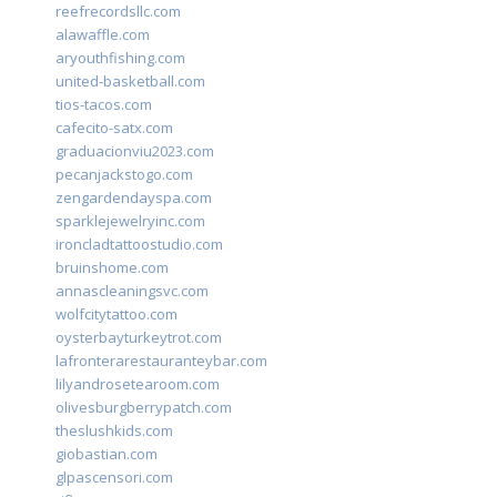
reefrecordsllc.com
alawaffle.com
aryouthfishing.com
united-basketball.com
tios-tacos.com
cafecito-satx.com
graduacionviu2023.com
pecanjackstogo.com
zengardendayspa.com
sparklejewelryinc.com
ironcladtattoostudio.com
bruinshome.com
annascleaningsvc.com
wolfcitytattoo.com
oysterbayturkeytrot.com
lafronterarestauranteybar.com
lilyandrosetearoom.com
olivesburgberrypatch.com
theslushkids.com
giobastian.com
glpascensori.com