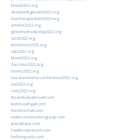
khedi2023.org
akademikgeriatri2023.org
marmarapediatri2023.org
emchie2023.org
girisimselradyoloji2022.org
utcd2022.org
biosensor2022.org
ialp2022.org
klivet2022.org
ifac-hms2022.org
taoms2022.org
iias-euromena-conference2022.org
ivd2022.org
csity2022.org
ibsarstudyabroad.com
bennusehgall.com
tsecincinnati.com
roderconstructiongroup.com
plazabatai.com
hawkscayresort.com
hellonquads.com