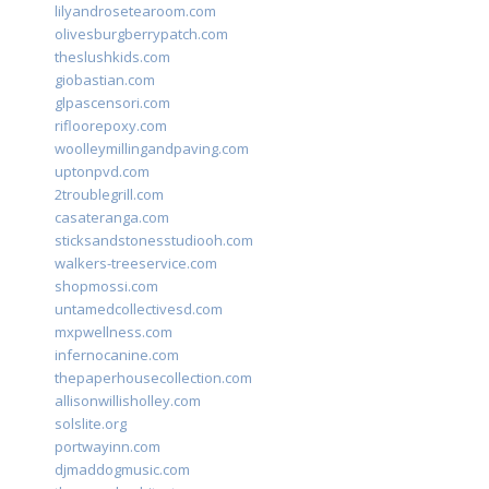
lilyandrosetearoom.com
olivesburgberrypatch.com
theslushkids.com
giobastian.com
glpascensori.com
rifloorepoxy.com
woolleymillingandpaving.com
uptonpvd.com
2troublegrill.com
casateranga.com
sticksandstonesstudiooh.com
walkers-treeservice.com
shopmossi.com
untamedcollectivesd.com
mxpwellness.com
infernocanine.com
thepaperhousecollection.com
allisonwillisholley.com
solslite.org
portwayinn.com
djmaddogmusic.com