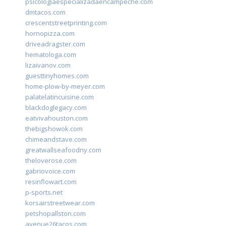
psicologiaespecializadaencampeche.com
dmtacos.com
crescentstreetprinting.com
hornopizza.com
driveadragster.com
hematologa.com
lizaivanov.com
guesttinyhomes.com
home-plow-by-meyer.com
palatelatincuisine.com
blackdoglegacy.com
eatvivahouston.com
thebigshowok.com
chimeandstave.com
greatwallseafoodny.com
theloverose.com
gabriovoice.com
resinflowart.com
p-sports.net
korsairstreetwear.com
petshopallston.com
avenue26tacos.com