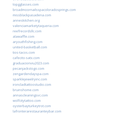
topgglasses.com
broadmoornailsspacoloradosprings.com
missblackpasadena.com
anneskitchen.org
valenciamarketytaqueria.com
reefrecordsllc.com
alawaffle.com
aryouthfishing.com
united-basketball.com
tios-tacos.com
cafecito-satx.com
graduacionviu2023.com
pecanjackstogo.com
zengardendayspa.com
sparklejewelryinc.com
ironcladtattoostudio.com
bruinshome.com
annascleaningsvc.com
wolfcitytattoo.com
oysterbayturkeytrot.com
lafronterarestauranteybar.com