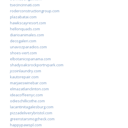
tsecincinnati.com
roderconstructiongroup.com
plazabatai.com
hawkscayresort.com
hellonquads.com
diarioanimales.com
decogaleri.com
unavozparadios.com
shoes-vert.com
elbotanicopanama.com
shadyoaksrockportrvpark.com
jccoinlaundry.com
kautorepair.com
marjaeswinebar.com
elmazatlanclinton.com
ideacoffeenyc.com
odieschillicothe.com
lacantinitagalesburg.com
pizzadeliverybristol.com
greenstarsmogcheck.com
happypawspl.com