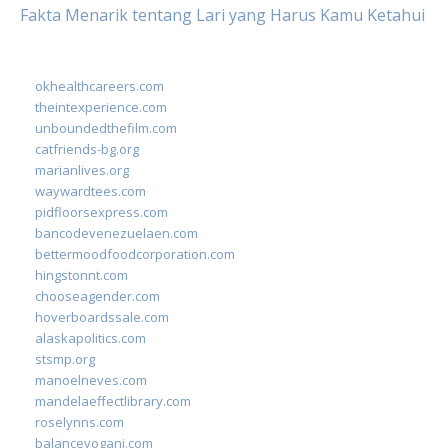
Fakta Menarik tentang Lari yang Harus Kamu Ketahui
okhealthcareers.com
theintexperience.com
unboundedthefilm.com
catfriends-bg.org
marianlives.org
waywardtees.com
pidfloorsexpress.com
bancodevenezuelaen.com
bettermoodfoodcorporation.com
hingstonnt.com
chooseagender.com
hoverboardssale.com
alaskapolitics.com
stsmp.org
manoelneves.com
mandelaeffectlibrary.com
roselynns.com
balanceyoganj.com