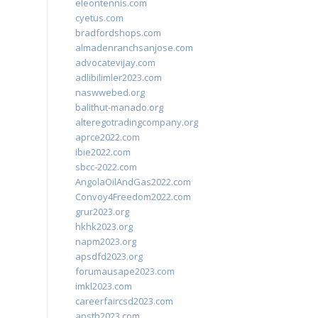
eleontennis.com
cyetus.com
bradfordshops.com
almadenranchsanjose.com
advocatevijay.com
adlibilimler2023.com
naswwebed.org
balithut-manado.org
alteregotradingcompany.org
aprce2022.com
ibie2022.com
sbcc-2022.com
AngolaOilAndGas2022.com
Convoy4Freedom2022.com
grur2023.org
hkhk2023.org
napm2023.org
apsdfd2023.org
forumausape2023.com
imkl2023.com
careerfaircsd2023.com
apsth2023.com