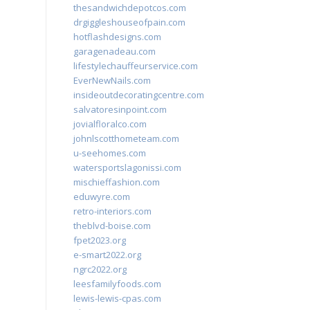
thesandwichdepotcos.com
drgiggleshouseofpain.com
hotflashdesigns.com
garagenadeau.com
lifestylechauffeurservice.com
EverNewNails.com
insideoutdecoratingcentre.com
salvatoresinpoint.com
jovialfloralco.com
johnlscotthometeam.com
u-seehomes.com
watersportslagonissi.com
mischieffashion.com
eduwyre.com
retro-interiors.com
theblvd-boise.com
fpet2023.org
e-smart2022.org
ngrc2022.org
leesfamilyfoods.com
lewis-lewis-cpas.com