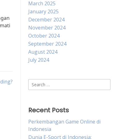
March 2025
January 2025
ngan
December 2024
kmati
November 2024
October 2024
September 2024
August 2024
July 2024
nding?
Search
for:
Recent Posts
Perkembangan Game Online di
Indonesia
Dunia E-Sport di Indonesia: