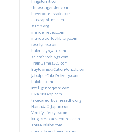
hingstonnt.com
chooseagender.com
hoverboardssale.com
alaskapolitics.com
stsmp.org
manoelneves.com
mandelaeffectlibrary.com
roselynns.com
balanceyoganj.com
salesforceblogs.com
TrainGames365.com
BaytownEvaCationRentals.com
JabalpurCakeDelivery.com
halobjd.com
intelligenceqatar.com
PikaPikaApp.com
takecareofbusinessdfw.org
HamadaOfJapan.com
VersifyLifestyle.com
kingscreekadventures.com
antaeuslabs.com
purelycleanchemdry.com