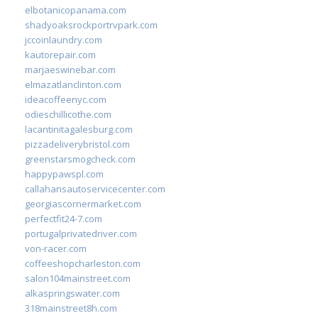
elbotanicopanama.com
shadyoaksrockportrvpark.com
jccoinlaundry.com
kautorepair.com
marjaeswinebar.com
elmazatlanclinton.com
ideacoffeenyc.com
odieschillicothe.com
lacantinitagalesburg.com
pizzadeliverybristol.com
greenstarsmogcheck.com
happypawspl.com
callahansautoservicecenter.com
georgiascornermarket.com
perfectfit24-7.com
portugalprivatedriver.com
von-racer.com
coffeeshopcharleston.com
salon104mainstreet.com
alkaspringswater.com
318mainstreet8h.com