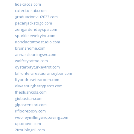
tios-tacos.com
cafecito-satx.com
graduacionviu2023.com
pecanjackstogo.com
zengardendayspa.com
sparklejewelryinc.com
ironcladtattoostudio.com
bruinshome.com
annascleaningsvc.com
wolfcitytattoo.com
oysterbayturkeytrot.com
lafronterarestauranteybar.com
lilyandrosetearoom.com
olivesburgberrypatch.com
theslushkids.com
giobastian.com
glpascensori.com
rifloorepoxy.com
woolleymillingandpaving.com
uptonpvd.com
2troublegrill.com