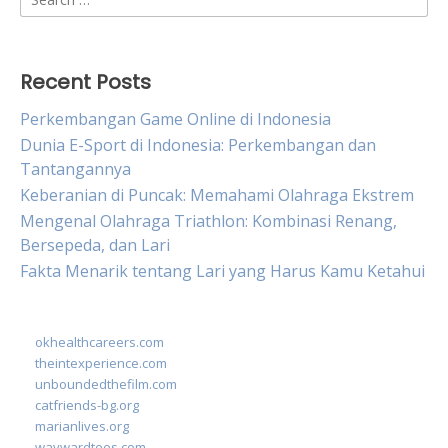
for:
Recent Posts
Perkembangan Game Online di Indonesia
Dunia E-Sport di Indonesia: Perkembangan dan
Tantangannya
Keberanian di Puncak: Memahami Olahraga Ekstrem
Mengenal Olahraga Triathlon: Kombinasi Renang,
Bersepeda, dan Lari
Fakta Menarik tentang Lari yang Harus Kamu Ketahui
okhealthcareers.com
theintexperience.com
unboundedthefilm.com
catfriends-bg.org
marianlives.org
waywardtees.com