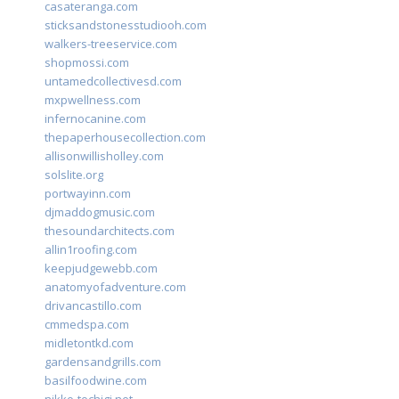
casateranga.com
sticksandstonesstudiooh.com
walkers-treeservice.com
shopmossi.com
untamedcollectivesd.com
mxpwellness.com
infernocanine.com
thepaperhousecollection.com
allisonwillisholley.com
solslite.org
portwayinn.com
djmaddogmusic.com
thesoundarchitects.com
allin1roofing.com
keepjudgewebb.com
anatomyofadventure.com
drivancastillo.com
cmmedspa.com
midletontkd.com
gardensandgrills.com
basilfoodwine.com