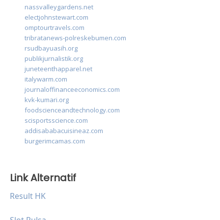
nassvalleygardens.net
electjohnstewart.com
omptourtravels.com
tribratanews-polreskebumen.com
rsudbayuasih.org
publikjurnalistik.org
juneteenthapparel.net
italywarm.com
journaloffinanceeconomics.com
kvk-kumari.org
foodscienceandtechnology.com
scisportsscience.com
addisababacuisineaz.com
burgerimcamas.com
Link Alternatif
Result HK