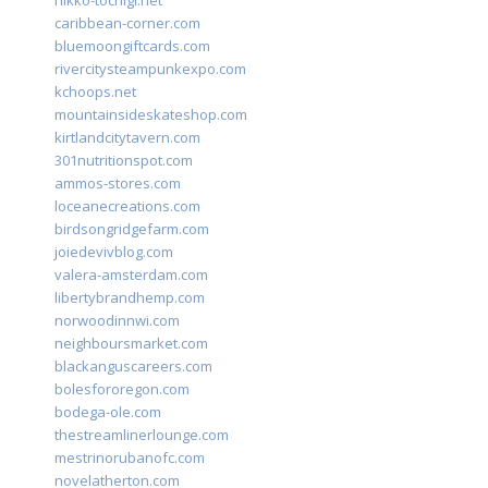
nikko-tochigi.net
caribbean-corner.com
bluemoongiftcards.com
rivercitysteampunkexpo.com
kchoops.net
mountainsideskateshop.com
kirtlandcitytavern.com
301nutritionspot.com
ammos-stores.com
loceanecreations.com
birdsongridgefarm.com
joiedevivblog.com
valera-amsterdam.com
libertybrandhemp.com
norwoodinnwi.com
neighboursmarket.com
blackanguscareers.com
bolesfororegon.com
bodega-ole.com
thestreamlinerlounge.com
mestrinorubanofc.com
novelatherton.com