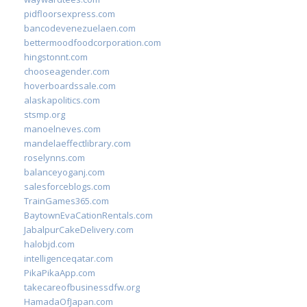
pidfloorsexpress.com
bancodevenezuelaen.com
bettermoodfoodcorporation.com
hingstonnt.com
chooseagender.com
hoverboardssale.com
alaskapolitics.com
stsmp.org
manoelneves.com
mandelaeffectlibrary.com
roselynns.com
balanceyoganj.com
salesforceblogs.com
TrainGames365.com
BaytownEvaCationRentals.com
JabalpurCakeDelivery.com
halobjd.com
intelligenceqatar.com
PikaPikaApp.com
takecareofbusinessdfw.org
HamadaOfJapan.com