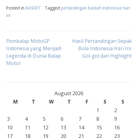
Posted in
BASKET
Tagged
pertandingan basket indonesia hari
ini
Post
Pembalap MotoGP
Hasil Pertandingan Sepak
Indonesia yang Menjadi
Bola Indonesia Hari Ini:
Legenda di Dunia Balap
Gol-gol dan Highlight
navigation
Motor
August 2026
M
T
W
T
F
S
S
1
2
3
4
5
6
7
8
9
10
11
12
13
14
15
16
17
18
19
20
21
22
23