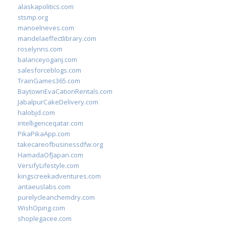
alaskapolitics.com
stsmp.org
manoelneves.com
mandelaeffectlibrary.com
roselynns.com
balanceyoganj.com
salesforceblogs.com
TrainGames365.com
BaytownEvaCationRentals.com
JabalpurCakeDelivery.com
halobjd.com
intelligenceqatar.com
PikaPikaApp.com
takecareofbusinessdfw.org
HamadaOfJapan.com
VersifyLifestyle.com
kingscreekadventures.com
antaeuslabs.com
purelycleanchemdry.com
WishOping.com
shoplegacee.com