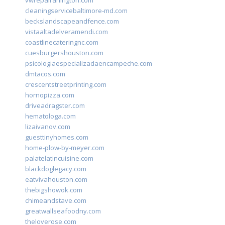
vwrepairarlington.com
cleaningservicebaltimore-md.com
beckslandscapeandfence.com
vistaaltadelveramendi.com
coastlinecateringnc.com
cuesburgershouston.com
psicologiaespecializadaencampeche.com
dmtacos.com
crescentstreetprinting.com
hornopizza.com
driveadragster.com
hematologa.com
lizaivanov.com
guesttinyhomes.com
home-plow-by-meyer.com
palatelatincuisine.com
blackdoglegacy.com
eatvivahouston.com
thebigshowok.com
chimeandstave.com
greatwallseafoodny.com
theloverose.com