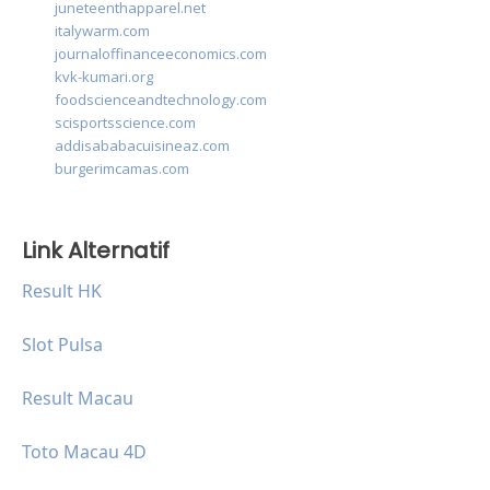
juneteenthapparel.net
italywarm.com
journaloffinanceeconomics.com
kvk-kumari.org
foodscienceandtechnology.com
scisportsscience.com
addisababacuisineaz.com
burgerimcamas.com
Link Alternatif
Result HK
Slot Pulsa
Result Macau
Toto Macau 4D