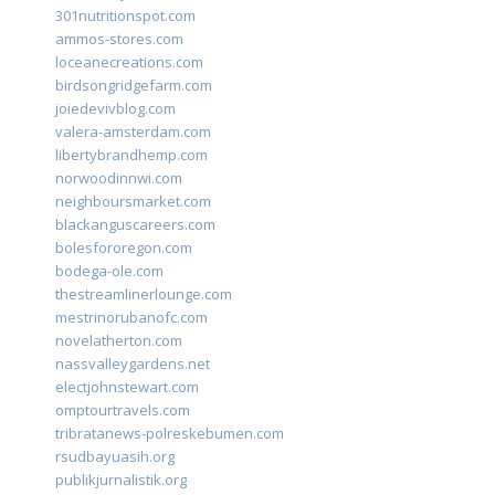
301nutritionspot.com
ammos-stores.com
loceanecreations.com
birdsongridgefarm.com
joiedevivblog.com
valera-amsterdam.com
libertybrandhemp.com
norwoodinnwi.com
neighboursmarket.com
blackanguscareers.com
bolesfororegon.com
bodega-ole.com
thestreamlinerlounge.com
mestrinorubanofc.com
novelatherton.com
nassvalleygardens.net
electjohnstewart.com
omptourtravels.com
tribratanews-polreskebumen.com
rsudbayuasih.org
publikjurnalistik.org