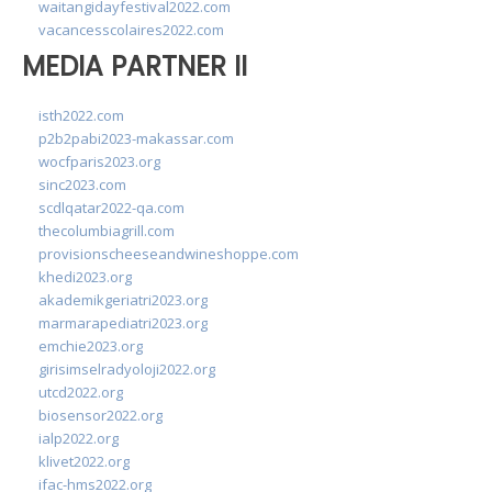
waitangidayfestival2022.com
vacancesscolaires2022.com
MEDIA PARTNER II
isth2022.com
p2b2pabi2023-makassar.com
wocfparis2023.org
sinc2023.com
scdlqatar2022-qa.com
thecolumbiagrill.com
provisionscheeseandwineshoppe.com
khedi2023.org
akademikgeriatri2023.org
marmarapediatri2023.org
emchie2023.org
girisimselradyoloji2022.org
utcd2022.org
biosensor2022.org
ialp2022.org
klivet2022.org
ifac-hms2022.org