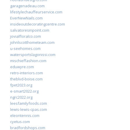
garagenadeau.com
lifestylechauffeurservice.com
EverNewNails.com
insideoutdecoratingcentre.com
salvatoresinpoint.com
jovialfloralco.com
johnlscotthometeam.com
u-seehomes.com
watersportslagonissi.com
mischieffashion.com
eduwyre.com
retro-interiors.com
theblvd-boise.com
fpet2023.org
e-smart2022.org
ngrc2022.org
leesfamilyfoods.com
lewis-lewis-cpas.com
eleontennis.com
cyetus.com
bradfordshops.com