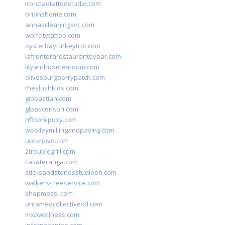
ironcladtattoostudio.com
bruinshome.com
annascleaningsvc.com
wolfcitytattoo.com
oysterbayturkeytrot.com
lafronterarestauranteybar.com
lilyandrosetearoom.com
olivesburgberrypatch.com
theslushkids.com
giobastian.com
glpascensori.com
rifloorepoxy.com
woolleymillingandpaving.com
uptonpvd.com
2troublegrill.com
casateranga.com
sticksandstonesstudiooh.com
walkers-treeservice.com
shopmossi.com
untamedcollectivesd.com
mxpwellness.com