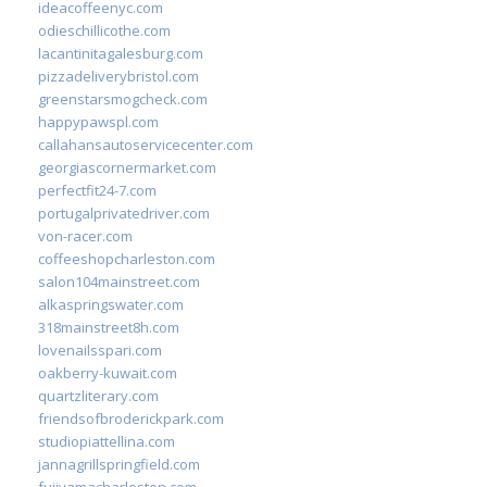
ideacoffeenyc.com
odieschillicothe.com
lacantinitagalesburg.com
pizzadeliverybristol.com
greenstarsmogcheck.com
happypawspl.com
callahansautoservicecenter.com
georgiascornermarket.com
perfectfit24-7.com
portugalprivatedriver.com
von-racer.com
coffeeshopcharleston.com
salon104mainstreet.com
alkaspringswater.com
318mainstreet8h.com
lovenailsspari.com
oakberry-kuwait.com
quartzliterary.com
friendsofbroderickpark.com
studiopiattellina.com
jannagrillspringfield.com
fujiyamacharleston.com