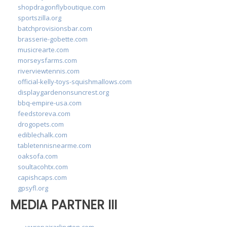
shopdragonflyboutique.com
sportszilla.org
batchprovisionsbar.com
brasserie-gobette.com
musicrearte.com
morseysfarms.com
riverviewtennis.com
official-kelly-toys-squishmallows.com
displaygardenonsuncrest.org
bbq-empire-usa.com
feedstoreva.com
drogopets.com
ediblechalk.com
tabletennisnearme.com
oaksofa.com
soultacohtx.com
capishcaps.com
gpsyfl.org
MEDIA PARTNER III