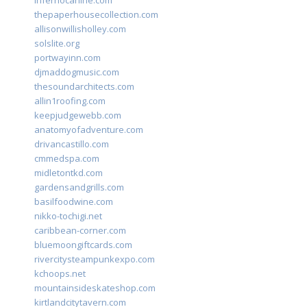
infernocanine.com
thepaperhousecollection.com
allisonwillisholley.com
solslite.org
portwayinn.com
djmaddogmusic.com
thesoundarchitects.com
allin1roofing.com
keepjudgewebb.com
anatomyofadventure.com
drivancastillo.com
cmmedspa.com
midletontkd.com
gardensandgrills.com
basilfoodwine.com
nikko-tochigi.net
caribbean-corner.com
bluemoongiftcards.com
rivercitysteampunkexpo.com
kchoops.net
mountainsideskateshop.com
kirtlandcitytavern.com