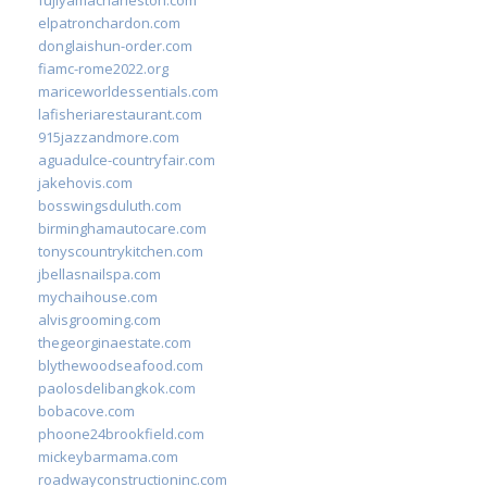
elpatronchardon.com
donglaishun-order.com
fiamc-rome2022.org
mariceworldessentials.com
lafisheriarestaurant.com
915jazzandmore.com
aguadulce-countryfair.com
jakehovis.com
bosswingsduluth.com
birminghamautocare.com
tonyscountrykitchen.com
jbellasnailspa.com
mychaihouse.com
alvisgrooming.com
thegeorginaestate.com
blythewoodseafood.com
paolosdelibangkok.com
bobacove.com
phoone24brookfield.com
mickeybarmama.com
roadwayconstructioninc.com