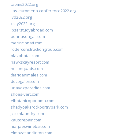
taoms2022.org
iias-euromena-conference2022.org
ivd2022.org
csity2022.org
ibsarstudyabroad.com
bennusehgall.com
tsecincinnati.com
roderconstructiongroup.com
plazabatai.com
hawkscayresort.com
hellonquads.com
diarioanimales.com
decogaleri.com
unavozparadios.com
shoes-vert.com
elbotanicopanama.com
shadyoaksrockportrvpark.com
jccoinlaundry.com
kautorepair.com
marjaeswinebar.com
elmazatlanclinton.com