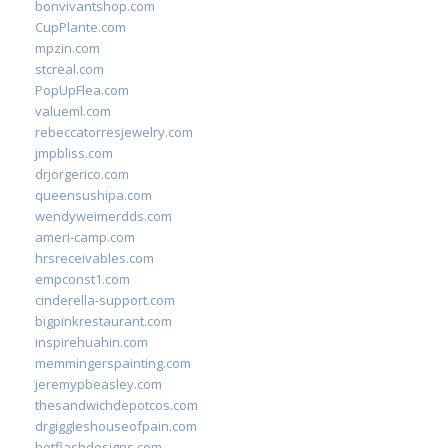
bonvivantshop.com
CupPlante.com
mpzin.com
stcreal.com
PopUpFlea.com
valueml.com
rebeccatorresjewelry.com
jmpbliss.com
drjorgerico.com
queensushipa.com
wendyweimerdds.com
ameri-camp.com
hrsreceivables.com
empconst1.com
cinderella-support.com
bigpinkrestaurant.com
inspirehuahin.com
memmingerspainting.com
jeremypbeasley.com
thesandwichdepotcos.com
drgiggleshouseofpain.com
hotflashdesigns.com