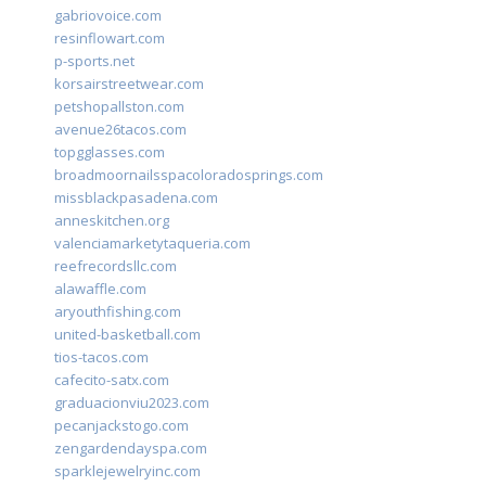
gabriovoice.com
resinflowart.com
p-sports.net
korsairstreetwear.com
petshopallston.com
avenue26tacos.com
topgglasses.com
broadmoornailsspacoloradosprings.com
missblackpasadena.com
anneskitchen.org
valenciamarketytaqueria.com
reefrecordsllc.com
alawaffle.com
aryouthfishing.com
united-basketball.com
tios-tacos.com
cafecito-satx.com
graduacionviu2023.com
pecanjackstogo.com
zengardendayspa.com
sparklejewelryinc.com