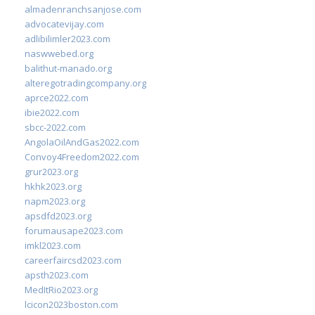
almadenranchsanjose.com
advocatevijay.com
adlibilimler2023.com
naswwebed.org
balithut-manado.org
alteregotradingcompany.org
aprce2022.com
ibie2022.com
sbcc-2022.com
AngolaOilAndGas2022.com
Convoy4Freedom2022.com
grur2023.org
hkhk2023.org
napm2023.org
apsdfd2023.org
forumausape2023.com
imkl2023.com
careerfaircsd2023.com
apsth2023.com
MedItRio2023.org
lcicon2023boston.com