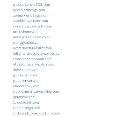
graduacionviu2023.com
pecanjackstogo.com
zengardendayspa.com
sparklejewelryinc.com
ironcladtattoostudio.com
bruinshome.com
annascleaningsvc.com
wolfcitytattoo.com
oysterbayturkeytrot.com
lafronterarestauranteybar.com
lilyandrosetearoom.com
olivesburgberrypatch.com
theslushkids.com
giobastian.com
glpascensori.com
rifloorepoxy.com
woolleymillingandpaving.com
uptonpvd.com
2troublegrill.com
casateranga.com
sticksandstonesstudiooh.com