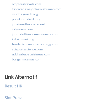
omptourtravels.com
tribratanews-polreskebumen.com
rsudbayuasih.org
publikjurnalistik.org
juneteenthapparel.net
italywarm.com
journaloffinanceeconomics.com
kvk-kumari.org
foodscienceandtechnology.com
scisportsscience.com
addisababacuisineaz.com
burgerimcamas.com
Link Alternatif
Result HK
Slot Pulsa