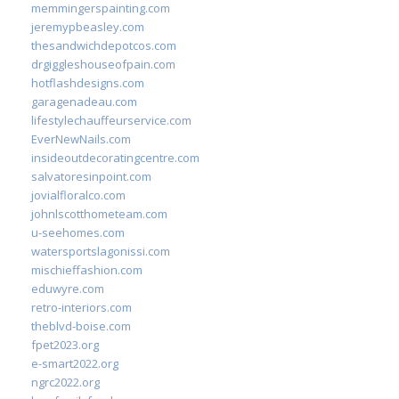
memmingerspainting.com
jeremypbeasley.com
thesandwichdepotcos.com
drgiggleshouseofpain.com
hotflashdesigns.com
garagenadeau.com
lifestylechauffeurservice.com
EverNewNails.com
insideoutdecoratingcentre.com
salvatoresinpoint.com
jovialfloralco.com
johnlscotthometeam.com
u-seehomes.com
watersportslagonissi.com
mischieffashion.com
eduwyre.com
retro-interiors.com
theblvd-boise.com
fpet2023.org
e-smart2022.org
ngrc2022.org