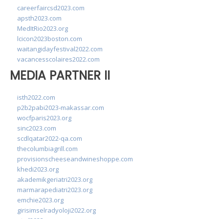
careerfaircsd2023.com
apsth2023.com
MedItRio2023.org
lcicon2023boston.com
waitangidayfestival2022.com
vacancesscolaires2022.com
MEDIA PARTNER II
isth2022.com
p2b2pabi2023-makassar.com
wocfparis2023.org
sinc2023.com
scdlqatar2022-qa.com
thecolumbiagrill.com
provisionscheeseandwineshoppe.com
khedi2023.org
akademikgeriatri2023.org
marmarapediatri2023.org
emchie2023.org
girisimselradyoloji2022.org