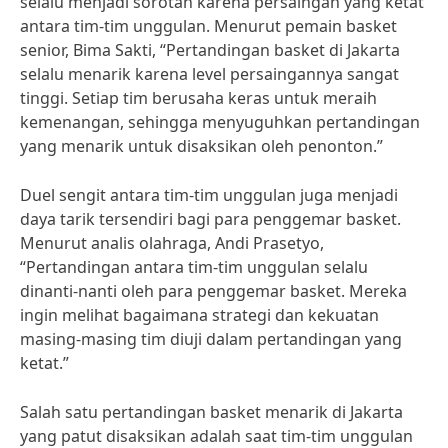
selalu menjadi sorotan karena persaingan yang ketat
antara tim-tim unggulan. Menurut pemain basket
senior, Bima Sakti, “Pertandingan basket di Jakarta
selalu menarik karena level persaingannya sangat
tinggi. Setiap tim berusaha keras untuk meraih
kemenangan, sehingga menyuguhkan pertandingan
yang menarik untuk disaksikan oleh penonton.”
Duel sengit antara tim-tim unggulan juga menjadi
daya tarik tersendiri bagi para penggemar basket.
Menurut analis olahraga, Andi Prasetyo,
“Pertandingan antara tim-tim unggulan selalu
dinanti-nanti oleh para penggemar basket. Mereka
ingin melihat bagaimana strategi dan kekuatan
masing-masing tim diuji dalam pertandingan yang
ketat.”
Salah satu pertandingan basket menarik di Jakarta
yang patut disaksikan adalah saat tim-tim unggulan