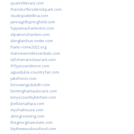
quartzliterary.com
friendsofbroderickpark.com
studiopiattellina.com
jannagrillspringfield.com
fujiyamacharleston.com
elpatronchardon.com
donglaishun-order.com
fiamc-rome2022.org
mariceworldessentials.com
lafisheriarestaurant.com
915jazzandmore.com
aguadulce-countryfair.com
jakehovis.com
bosswingsduluth.com
birminghamautocare.com
tonyscountrykitchen.com
jbellasnailspa.com
mychaihouse.com
alvisgrooming.com
thegeorginaestate.com
blythewoodseafood.com