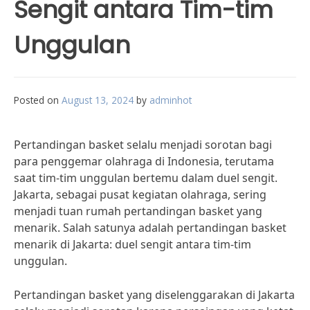
Sengit antara Tim-tim
Unggulan
Posted on
August 13, 2024
by
adminhot
Pertandingan basket selalu menjadi sorotan bagi
para penggemar olahraga di Indonesia, terutama
saat tim-tim unggulan bertemu dalam duel sengit.
Jakarta, sebagai pusat kegiatan olahraga, sering
menjadi tuan rumah pertandingan basket yang
menarik. Salah satunya adalah pertandingan basket
menarik di Jakarta: duel sengit antara tim-tim
unggulan.
Pertandingan basket yang diselenggarakan di Jakarta