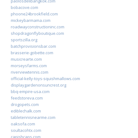
paolosdelibangkok.com
bobacove.com
phoone24brookfield.com
mickeybarmama.com
roadwayconstructioninc.com
shopdragonflyboutique.com
sportszilla.org
batchprovisionsbar.com
brasserie-gobette.com
musicrearte.com
morseysfarms.com
riverviewtennis.com
official-kelly-toys-squishmallows.com
displaygardenonsuncrest.org
bbq-empire-usa.com
feedstoreva.com
drogopets.com
ediblechalk.com
tabletennisnearme.com
oaksofa.com
soultacohtx.com
capishcaps.com