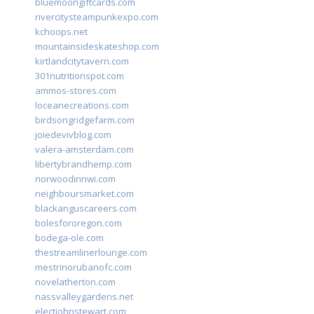
bluemoongiftcards.com
rivercitysteampunkexpo.com
kchoops.net
mountainsideskateshop.com
kirtlandcitytavern.com
301nutritionspot.com
ammos-stores.com
loceanecreations.com
birdsongridgefarm.com
joiedevivblog.com
valera-amsterdam.com
libertybrandhemp.com
norwoodinnwi.com
neighboursmarket.com
blackanguscareers.com
bolesfororegon.com
bodega-ole.com
thestreamlinerlounge.com
mestrinorubanofc.com
novelatherton.com
nassvalleygardens.net
electjohnstewart.com