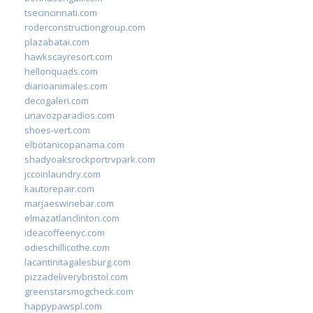
tsecincinnati.com
roderconstructiongroup.com
plazabatai.com
hawkscayresort.com
hellonquads.com
diarioanimales.com
decogaleri.com
unavozparadios.com
shoes-vert.com
elbotanicopanama.com
shadyoaksrockportrvpark.com
jccoinlaundry.com
kautorepair.com
marjaeswinebar.com
elmazatlanclinton.com
ideacoffeenyc.com
odieschillicothe.com
lacantinitagalesburg.com
pizzadeliverybristol.com
greenstarsmogcheck.com
happypawspl.com