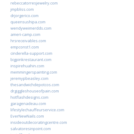
rebeccatorresjewelry.com
jmpbliss.com
drjorgerico.com
queensushipa.com
wendyweimerdds.com
ameri-camp.com
hrsreceivables.com
empconst1.com
cinderella-support.com
bigpinkrestaurant.com
inspirehuahin.com
memmingerspainting.com
jeremypbeasley.com
thesandwichdepotcos.com
drgiggleshouseofpain.com
hotflashdesigns.com
garagenadeau.com
lifestylechauffeurservice.com
EverNewNails.com
insideoutdecoratingcentre.com
salvatoresinpoint.com