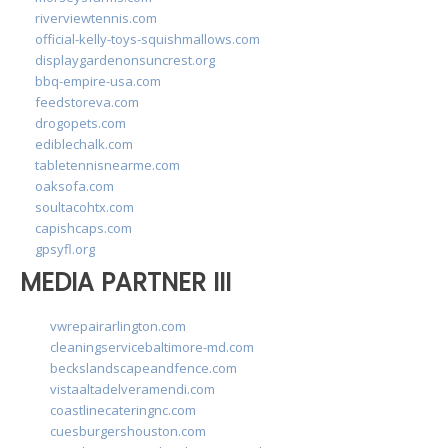
riverviewtennis.com
official-kelly-toys-squishmallows.com
displaygardenonsuncrest.org
bbq-empire-usa.com
feedstoreva.com
drogopets.com
ediblechalk.com
tabletennisnearme.com
oaksofa.com
soultacohtx.com
capishcaps.com
gpsyfl.org
MEDIA PARTNER III
vwrepairarlington.com
cleaningservicebaltimore-md.com
beckslandscapeandfence.com
vistaaltadelveramendi.com
coastlinecateringnc.com
cuesburgershouston.com