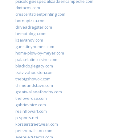
psicologiaespecializadaencampeche.com
dmtacos.com
crescentstreetprinting.com
hornopizza.com
driveadragster.com
hematologa.com
lizaivanov.com
guesttinyhomes.com
home-plow-by-meyer.com
palatelatincuisine.com
blackdoglegacy.com
eatvivahouston.com
thebigshowok.com
chimeandstave.com
greatwallseafoodny.com
theloverose.com
gabriovoice.com
resinflowart.com
p-sports.net
korsairstreetwear.com
petshopallston.com
avenue26tacos.com