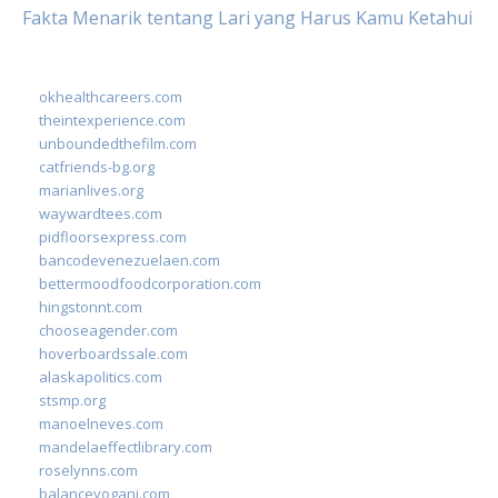
Fakta Menarik tentang Lari yang Harus Kamu Ketahui
okhealthcareers.com
theintexperience.com
unboundedthefilm.com
catfriends-bg.org
marianlives.org
waywardtees.com
pidfloorsexpress.com
bancodevenezuelaen.com
bettermoodfoodcorporation.com
hingstonnt.com
chooseagender.com
hoverboardssale.com
alaskapolitics.com
stsmp.org
manoelneves.com
mandelaeffectlibrary.com
roselynns.com
balanceyoganj.com