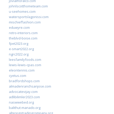
jovialfloralco.com
johnlscotthometeam.com
u-seehomes.com
watersportslagonissi.com
mischieffashion.com
eduwyre.com
retro-interiors.com
theblvd-boise.com
fpet2023.org
e-smart2022.org
ngrc2022.org
leesfamilyfoods.com
lewis-lewis-cpas.com
eleontennis.com
cyetus.com
bradfordshops.com
almadenranchsanjose.com
advocatevijay.com
adlibilimler2023.com
naswwebed.org
balithut-manado.org
alteregotradingcompany.org