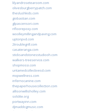
lilyandrosetearoom.com
olivesburgberrypatch.com
theslushkids.com
giobastian.com
glpascensori.com
rifloorepoxy.com
woolleymillingandpaving.com
uptonpvd.com
2troublegrill.com
casateranga.com
sticksandstonesstudiooh.com
walkers-treeservice.com
shopmossi.com
untamedcollectivesd.com
mxpwellness.com
infernocanine.com
thepaperhousecollection.com
allisonwillisholley.com
solslite.org
portwayinn.com
djmaddogmusic.com