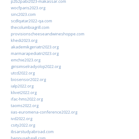
p2b2pabi2023-makassar.com
wocfparis2023.org
sinc2023.com
scdlqatar2022-qa.com
thecolumbiagrill.com
provisionscheeseandwineshoppe.com
khedi2023.org
akademikgeriatri2023.org
marmarapediatri2023.org
emchie2023.org
girisimselradyoloji2022.org
utcd2022.org
biosensor2022.org
ialp2022.org
klivet2022.org
ifac-hms2022.org
taoms2022.org
iias-euromena-conference2022.org
ivd2022.org
csity2022.org
ibsarstudyabroad.com
bennusehgall.com