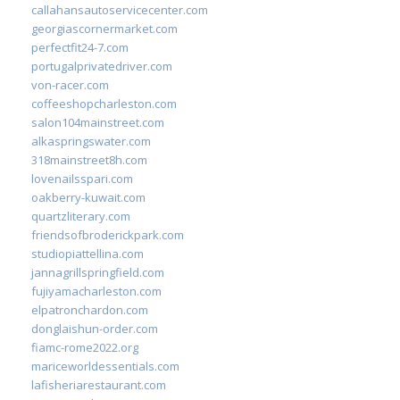
callahansautoservicecenter.com
georgiascornermarket.com
perfectfit24-7.com
portugalprivatedriver.com
von-racer.com
coffeeshopcharleston.com
salon104mainstreet.com
alkaspringswater.com
318mainstreet8h.com
lovenailsspari.com
oakberry-kuwait.com
quartzliterary.com
friendsofbroderickpark.com
studiopiattellina.com
jannagrillspringfield.com
fujiyamacharleston.com
elpatronchardon.com
donglaishun-order.com
fiamc-rome2022.org
mariceworldessentials.com
lafisheriarestaurant.com