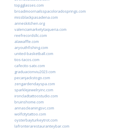
topgglasses.com
broadmoornailsspacoloradosprings.com
missblackpasadena.com
anneskitchen.org
valenciamarketytaqueria.com
reefrecordsllc.com
alawaffle.com
aryouthfishing.com
united-basketball.com
tios-tacos.com
cafecito-satx.com
graduacionviu2023.com
pecanjackstogo.com
zengardendayspa.com
sparklejewelryinc.com
ironcladtattoostudio.com
bruinshome.com
annascleaningsvc.com
wolfcitytattoo.com
oysterbayturkeytrot.com
lafronterarestauranteybar.com