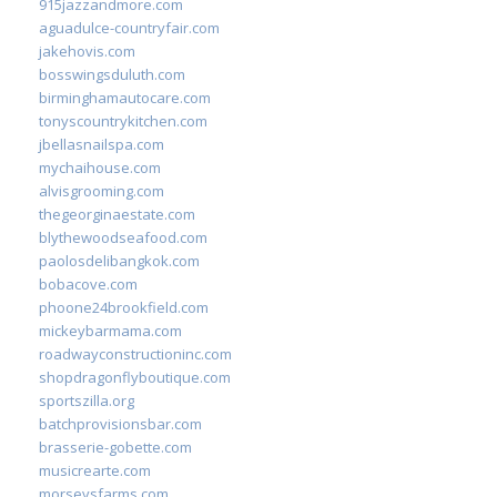
915jazzandmore.com
aguadulce-countryfair.com
jakehovis.com
bosswingsduluth.com
birminghamautocare.com
tonyscountrykitchen.com
jbellasnailspa.com
mychaihouse.com
alvisgrooming.com
thegeorginaestate.com
blythewoodseafood.com
paolosdelibangkok.com
bobacove.com
phoone24brookfield.com
mickeybarmama.com
roadwayconstructioninc.com
shopdragonflyboutique.com
sportszilla.org
batchprovisionsbar.com
brasserie-gobette.com
musicrearte.com
morseysfarms.com