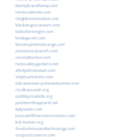
libertybrandhemp.com
norwoodinnwi.com
neighboursmarket.com
blackanguscareers.com
bolesfororegon.com
bodega-ole.com
thestreamlinerlounge.com
mestrinorubanofc.com
novelatherton.com
nassvalleygardens.net
electjohnstewart.com
omptourtravels.com
tribratanews-polreskebumen.com
rsudbayuasih.org
publikjurnalistik.org
juneteenthapparel.net
italywarm.com
journaloffinanceeconomics.com
kvk-kumari.org
foodscienceandtechnology.com
scisportsscience.com