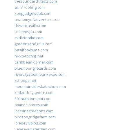
thesoundarchitects.com
allin1roofing.com
keepjudgewebb.com
anatomyofadventure.com
drivancastillo.com
cmmedspa.com
midletontkd.com
gardensandgrills.com
basilfoodwine.com
nikko-tochigi.net
caribbean-corner.com
bluemoongiftcards.com
rivercitysteampunkexpo.com
kchoops.net
mountainsideskateshop.com
kirtlandcitytavern.com
301nutritionspot.com
ammos-stores.com
loceanecreations.com
birdsongridgefarm.com
joiedevivblog.com
valera-amsterdam.com