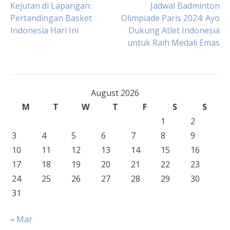
Post
Kejutan di Lapangan:
Jadwal Badminton
Pertandingan Basket
Olimpiade Paris 2024: Ayo
Indonesia Hari Ini
Dukung Atlet Indonesia
navigation
untuk Raih Medali Emas
August 2026
M
T
W
T
F
S
S
1
2
3
4
5
6
7
8
9
10
11
12
13
14
15
16
17
18
19
20
21
22
23
24
25
26
27
28
29
30
31
« Mar