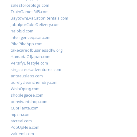
salesforceblogs.com
TrainGames365.com
BaytownEvaCationRentals.com
JabalpurCakeDelivery.com
halobjd.com
intelligenceqatar.com
PikaPikaApp.com
takecareofbusinessdfw.org
HamadaOfJapan.com
VersifyLifestyle.com
kingscreekadventures.com
antaeuslabs.com
purelycleanchemdry.com
WishOping.com
shoplegacee.com
bonvivantshop.com
CupPlante.com
mpzin.com
stcreal.com
PopUpFlea.com
valueml.com