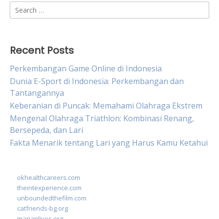
Search
for:
Recent Posts
Perkembangan Game Online di Indonesia
Dunia E-Sport di Indonesia: Perkembangan dan
Tantangannya
Keberanian di Puncak: Memahami Olahraga Ekstrem
Mengenal Olahraga Triathlon: Kombinasi Renang,
Bersepeda, dan Lari
Fakta Menarik tentang Lari yang Harus Kamu Ketahui
okhealthcareers.com
theintexperience.com
unboundedthefilm.com
catfriends-bg.org
marianlives.org