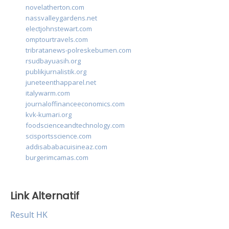
novelatherton.com
nassvalleygardens.net
electjohnstewart.com
omptourtravels.com
tribratanews-polreskebumen.com
rsudbayuasih.org
publikjurnalistik.org
juneteenthapparel.net
italywarm.com
journaloffinanceeconomics.com
kvk-kumari.org
foodscienceandtechnology.com
scisportsscience.com
addisababacuisineaz.com
burgerimcamas.com
Link Alternatif
Result HK