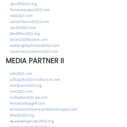
apsdfd2023.org
forumausape2023.com
imkl2023.com
careerfaircsd2023.com
apsth2023.com
MedItRio2023.org
lcicon2023boston.com
waitangidayfestival2022.com
vacancesscolaires2022.com
MEDIA PARTNER II
isth2022.com
p2b2pabi2023-makassar.com
wocfparis2023.org
sinc2023.com
scdlqatar2022-qa.com
thecolumbiagrill.com
provisionscheeseandwineshoppe.com
khedi2023.org
akademikgeriatri2023.org
marmarapediatri2023.org