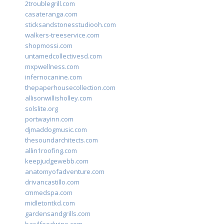
2troublegrill.com
casateranga.com
sticksandstonesstudiooh.com
walkers-treeservice.com
shopmossi.com
untamedcollectivesd.com
mxpwellness.com
infernocanine.com
thepaperhousecollection.com
allisonwillisholley.com
solslite.org
portwayinn.com
djmaddogmusic.com
thesoundarchitects.com
allin1roofing.com
keepjudgewebb.com
anatomyofadventure.com
drivancastillo.com
cmmedspa.com
midletontkd.com
gardensandgrills.com