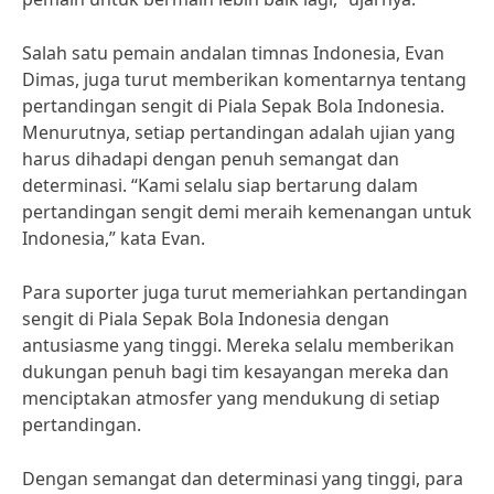
Salah satu pemain andalan timnas Indonesia, Evan
Dimas, juga turut memberikan komentarnya tentang
pertandingan sengit di Piala Sepak Bola Indonesia.
Menurutnya, setiap pertandingan adalah ujian yang
harus dihadapi dengan penuh semangat dan
determinasi. “Kami selalu siap bertarung dalam
pertandingan sengit demi meraih kemenangan untuk
Indonesia,” kata Evan.
Para suporter juga turut memeriahkan pertandingan
sengit di Piala Sepak Bola Indonesia dengan
antusiasme yang tinggi. Mereka selalu memberikan
dukungan penuh bagi tim kesayangan mereka dan
menciptakan atmosfer yang mendukung di setiap
pertandingan.
Dengan semangat dan determinasi yang tinggi, para