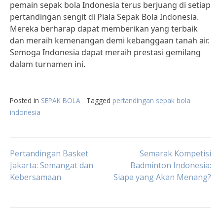
pemain sepak bola Indonesia terus berjuang di setiap
pertandingan sengit di Piala Sepak Bola Indonesia.
Mereka berharap dapat memberikan yang terbaik
dan meraih kemenangan demi kebanggaan tanah air.
Semoga Indonesia dapat meraih prestasi gemilang
dalam turnamen ini.
Posted in
SEPAK BOLA
Tagged
pertandingan sepak bola
indonesia
Post
Pertandingan Basket
Semarak Kompetisi
Jakarta: Semangat dan
Badminton Indonesia:
Kebersamaan
Siapa yang Akan Menang?
navigation