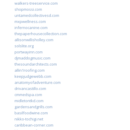
walkers-treeservice.com
shopmossi.com
untamedcollectivesd.com
mxpwellness.com
infernocanine.com
thepaperhousecollection.com
allisonwillisholley.com
solslite.org
portwayinn.com
djmaddogmusic.com
thesoundarchitects.com
allin1roofing.com
keepjudgewebb.com
anatomyofadventure.com
drivancastillo.com
cmmedspa.com
midletontkd.com
gardensandgrills.com
basilfoodwine.com
nikko-tochigi.net
caribbean-corner.com