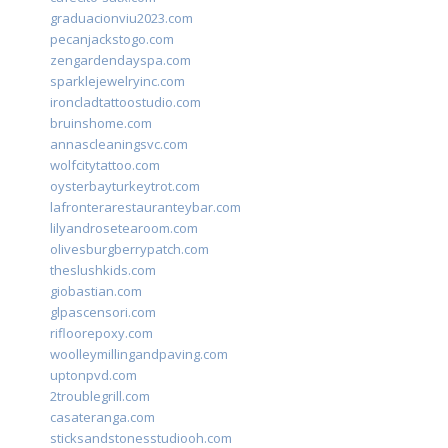
graduacionviu2023.com
pecanjackstogo.com
zengardendayspa.com
sparklejewelryinc.com
ironcladtattoostudio.com
bruinshome.com
annascleaningsvc.com
wolfcitytattoo.com
oysterbayturkeytrot.com
lafronterarestauranteybar.com
lilyandrosetearoom.com
olivesburgberrypatch.com
theslushkids.com
giobastian.com
glpascensori.com
rifloorepoxy.com
woolleymillingandpaving.com
uptonpvd.com
2troublegrill.com
casateranga.com
sticksandstonesstudiooh.com