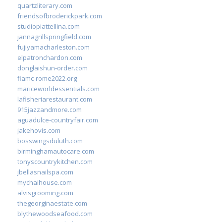
quartzliterary.com
friendsofbroderickpark.com
studiopiattellina.com
jannagrillspringfield.com
fujiyamacharleston.com
elpatronchardon.com
donglaishun-order.com
fiamc-rome2022.org
mariceworldessentials.com
lafisheriarestaurant.com
915jazzandmore.com
aguadulce-countryfair.com
jakehovis.com
bosswingsduluth.com
birminghamautocare.com
tonyscountrykitchen.com
jbellasnailspa.com
mychaihouse.com
alvisgrooming.com
thegeorginaestate.com
blythewoodseafood.com