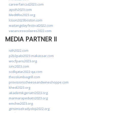
careerfaircsd2023.com
apsth2023.com
MedItRio2023.org
lcicon2023boston.com
waitangidayfestival2022.com
vacancesscolaires2022.com
MEDIA PARTNER II
isth2022.com
p2b2pabi2023-makassar.com
wocfparis2023.org
sinc2023.com
scdlqatar2022-qa.com
thecolumbiagrill.com
provisionscheeseandwineshoppe.com
khedi2023.org
akademikgeriatri2023.org
marmarapediatri2023.org
emchie2023.org
girisimselradyoloji2022.org