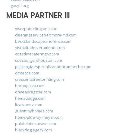
gpsyfl.org
MEDIA PARTNER III
vwrepairarlington.com
cleaningservicebaltimore-md.com
beckslandscapeandfence.com
vistaaltadelveramendi.com
coastlinecateringnc.com
cuesburgershouston.com
psicologiaespecializadaencampeche.com
dmtacos.com
crescentstreetprinting.com
hornopizza.com
driveadragster.com
hematologa.com
lizaivanov.com
guesttinyhomes.com
home-plow-by-meyer.com
palatelatincuisine.com
blackdoglegacy.com