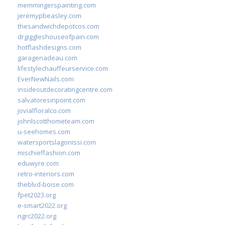
memmingerspainting.com
jeremypbeasley.com
thesandwichdepotcos.com
drgiggleshouseofpain.com
hotflashdesigns.com
garagenadeau.com
lifestylechauffeurservice.com
EverNewNails.com
insideoutdecoratingcentre.com
salvatoresinpoint.com
jovialfloralco.com
johnlscotthometeam.com
u-seehomes.com
watersportslagonissi.com
mischieffashion.com
eduwyre.com
retro-interiors.com
theblvd-boise.com
fpet2023.org
e-smart2022.org
ngrc2022.org