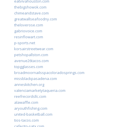
eatvivahouston.com
thebigshowok.com
chimeandstave.com
greatwallseafoodny.com
theloverose.com
gabriovoice.com
resinflowart.com
p-sports.net
korsairstreetwear.com
petshopallston.com
avenue26tacos.com
topgglasses.com
broadmoornailsspacoloradosprings.com
missblackpasadena.com
anneskitchen.org
valenciamarketytaqueria.com
reefrecordsllc.com
alawaffle.com
aryouthfishing.com
united-basketball.com
tios-tacos.com
cafecito-satx.com