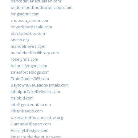
bancodevenezuelaen.com
bettermoodfoodcorporation.com
hingstonnt.com
chooseagender.com
hoverboardssale.com
alaskapolitics.com
stsmp.org
manoelneves.com
mandelaeffectlibrary.com
roselynns.com
balanceyoganj.com
salesforceblogs.com
TrainGames365.com
BaytownEvaCationRentals.com
JabalpurCakeDelivery.com
halobjd.com
intelligenceqatar.com
PikaPikaApp.com
takecareofbusinessdfw.org
HamadaOfJapan.com
VersifyLifestyle.com
kingscreekadventures.com