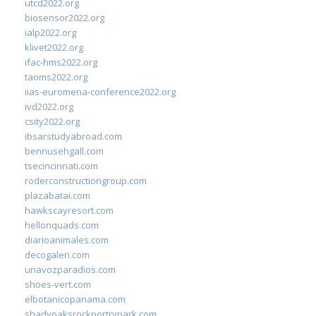
utcd2022.org
biosensor2022.org
ialp2022.org
klivet2022.org
ifac-hms2022.org
taoms2022.org
iias-euromena-conference2022.org
ivd2022.org
csity2022.org
ibsarstudyabroad.com
bennusehgall.com
tsecincinnati.com
roderconstructiongroup.com
plazabatai.com
hawkscayresort.com
hellonquads.com
diarioanimales.com
decogaleri.com
unavozparadios.com
shoes-vert.com
elbotanicopanama.com
shadyoaksrockportrvpark.com