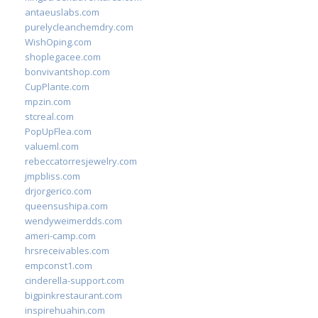
antaeuslabs.com
purelycleanchemdry.com
WishOping.com
shoplegacee.com
bonvivantshop.com
CupPlante.com
mpzin.com
stcreal.com
PopUpFlea.com
valueml.com
rebeccatorresjewelry.com
jmpbliss.com
drjorgerico.com
queensushipa.com
wendyweimerdds.com
ameri-camp.com
hrsreceivables.com
empconst1.com
cinderella-support.com
bigpinkrestaurant.com
inspirehuahin.com