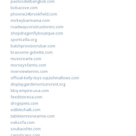
paolosdelibangkok.com
bobacove.com
phoone24brookfield.com
mickeybarmama.com
roadwayconstructioninc.com
shopdragonflyboutique.com
sportszilla.org
batchprovisionsbar.com
brasserie-gobette.com
musicrearte.com
morseysfarms.com
riverviewtennis.com
official-kelly-toys-squishmallows.com
displaygardenonsuncrest.org
bbq-empire-usa.com
feedstoreva.com
drogopets.com
ediblechalk.com
tabletennisnearme.com
oaksofa.com
soultacohtx.com
capishcaps.com