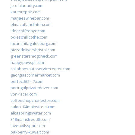
jccoinlaundry.com
kautorepair.com
marjaeswinebar.com
elmazatlanclinton.com
ideacoffeenyc.com
odieschillicothe.com
lacantinitagalesburg.com
pizzadeliverybristol.com
greenstarsmogcheck.com
happypawspl.com
callahansautoservicecenter.com
georgiascornermarket.com
perfectfit24-7.com
portugalprivatedriver.com
von-racer.com
coffeeshopcharleston.com
salon104mainstreet.com
alkaspringswater.com
318mainstreet8h.com
lovenailsspari.com
oakberry-kuwait.com