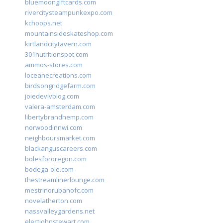
bluemoongiftcards.com
rivercitysteampunkexpo.com
kchoops.net
mountainsideskateshop.com
kirtlandcitytavern.com
301nutritionspot.com
ammos-stores.com
loceanecreations.com
birdsongridgefarm.com
joiedevivblog.com
valera-amsterdam.com
libertybrandhemp.com
norwoodinnwi.com
neighboursmarket.com
blackanguscareers.com
bolesfororegon.com
bodega-ole.com
thestreamlinerlounge.com
mestrinorubanofc.com
novelatherton.com
nassvalleygardens.net
electjohnstewart.com