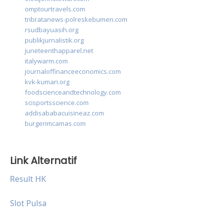
omptourtravels.com
tribratanews-polreskebumen.com
rsudbayuasih.org
publikjurnalistik.org
juneteenthapparel.net
italywarm.com
journaloffinanceeconomics.com
kvk-kumari.org
foodscienceandtechnology.com
scisportsscience.com
addisababacuisineaz.com
burgerimcamas.com
Link Alternatif
Result HK
Slot Pulsa