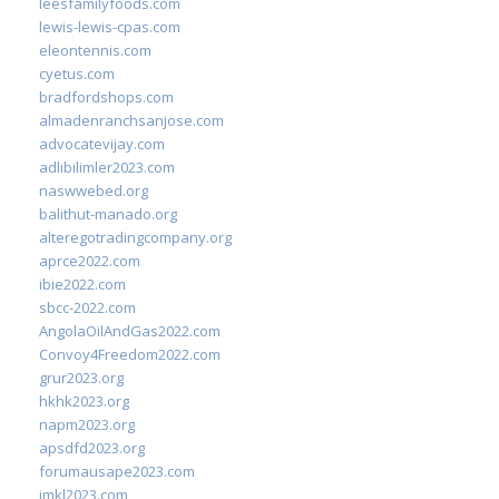
leesfamilyfoods.com
lewis-lewis-cpas.com
eleontennis.com
cyetus.com
bradfordshops.com
almadenranchsanjose.com
advocatevijay.com
adlibilimler2023.com
naswwebed.org
balithut-manado.org
alteregotradingcompany.org
aprce2022.com
ibie2022.com
sbcc-2022.com
AngolaOilAndGas2022.com
Convoy4Freedom2022.com
grur2023.org
hkhk2023.org
napm2023.org
apsdfd2023.org
forumausape2023.com
imkl2023.com