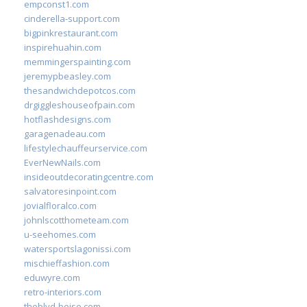
empconst1.com
cinderella-support.com
bigpinkrestaurant.com
inspirehuahin.com
memmingerspainting.com
jeremypbeasley.com
thesandwichdepotcos.com
drgiggleshouseofpain.com
hotflashdesigns.com
garagenadeau.com
lifestylechauffeurservice.com
EverNewNails.com
insideoutdecoratingcentre.com
salvatoresinpoint.com
jovialfloralco.com
johnlscotthometeam.com
u-seehomes.com
watersportslagonissi.com
mischieffashion.com
eduwyre.com
retro-interiors.com
theblvd-boise.com