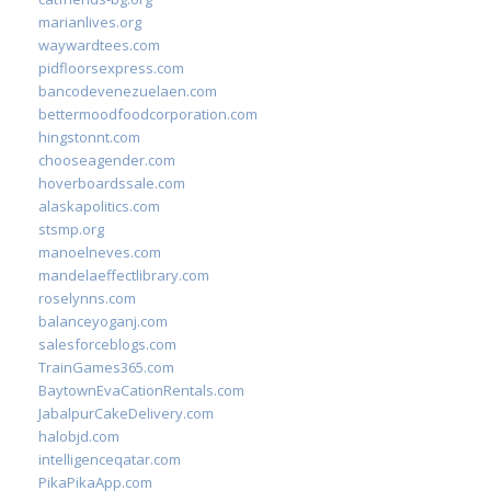
marianlives.org
waywardtees.com
pidfloorsexpress.com
bancodevenezuelaen.com
bettermoodfoodcorporation.com
hingstonnt.com
chooseagender.com
hoverboardssale.com
alaskapolitics.com
stsmp.org
manoelneves.com
mandelaeffectlibrary.com
roselynns.com
balanceyoganj.com
salesforceblogs.com
TrainGames365.com
BaytownEvaCationRentals.com
JabalpurCakeDelivery.com
halobjd.com
intelligenceqatar.com
PikaPikaApp.com