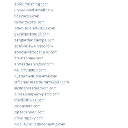
aryouthfishing.com
united-basketball.com
tios-tacos.com
cafecito-satx.com
graduacionviu2023.com
pecanjackstogo.com
zengardendayspa.com
sparklejewelryinc.com
ironcladtattoostudio.com
bruinshome.com
annascleaningsvc.com
wolfcitytattoo.com
oysterbayturkeytrot.com
lafronterarestauranteybar.com
lilyandrosetearoom.com
olivesburgberrypatch.com
theslushkids.com
giobastian.com
glpascensori.com
rifloorepoxy.com
woolleymillingandpaving.com