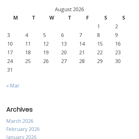
August 2026
M
T
W
T
F
S
S
1
2
3
4
5
6
7
8
9
10
11
12
13
14
15
16
17
18
19
20
21
22
23
24
25
26
27
28
29
30
31
« Mar
Archives
March 2026
February 2026
January 2026