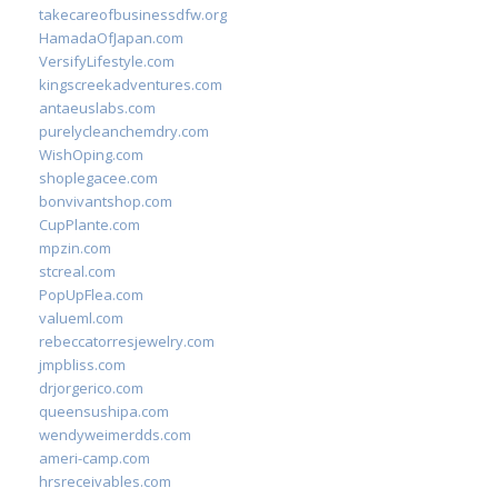
takecareofbusinessdfw.org
HamadaOfJapan.com
VersifyLifestyle.com
kingscreekadventures.com
antaeuslabs.com
purelycleanchemdry.com
WishOping.com
shoplegacee.com
bonvivantshop.com
CupPlante.com
mpzin.com
stcreal.com
PopUpFlea.com
valueml.com
rebeccatorresjewelry.com
jmpbliss.com
drjorgerico.com
queensushipa.com
wendyweimerdds.com
ameri-camp.com
hrsreceivables.com