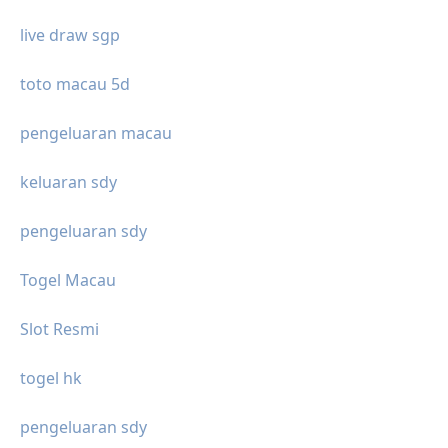
live draw sgp
toto macau 5d
pengeluaran macau
keluaran sdy
pengeluaran sdy
Togel Macau
Slot Resmi
togel hk
pengeluaran sdy