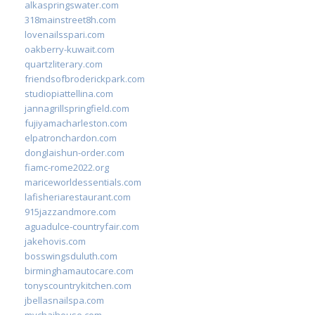
alkaspringswater.com
318mainstreet8h.com
lovenailsspari.com
oakberry-kuwait.com
quartzliterary.com
friendsofbroderickpark.com
studiopiattellina.com
jannagrillspringfield.com
fujiyamacharleston.com
elpatronchardon.com
donglaishun-order.com
fiamc-rome2022.org
mariceworldessentials.com
lafisheriarestaurant.com
915jazzandmore.com
aguadulce-countryfair.com
jakehovis.com
bosswingsduluth.com
birminghamautocare.com
tonyscountrykitchen.com
jbellasnailspa.com
mychaihouse.com