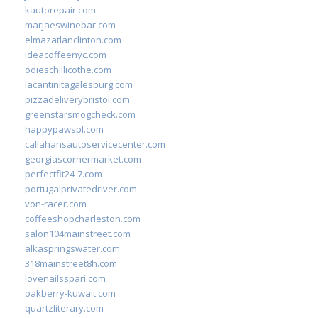
kautorepair.com
marjaeswinebar.com
elmazatlanclinton.com
ideacoffeenyc.com
odieschillicothe.com
lacantinitagalesburg.com
pizzadeliverybristol.com
greenstarsmogcheck.com
happypawspl.com
callahansautoservicecenter.com
georgiascornermarket.com
perfectfit24-7.com
portugalprivatedriver.com
von-racer.com
coffeeshopcharleston.com
salon104mainstreet.com
alkaspringswater.com
318mainstreet8h.com
lovenailsspari.com
oakberry-kuwait.com
quartzliterary.com