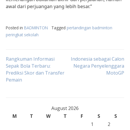
awal dari perjuangan yang lebih besar.”
Posted in
BADMINTON
Tagged
pertandingan badminton
peringkat sekolah
Post
Rangkuman Informasi
Indonesia sebagai Calon
Sepak Bola Terbaru:
Negara Penyelenggara
Prediksi Skor dan Transfer
MotoGP
navigation
Pemain
August 2026
M
T
W
T
F
S
S
1
2