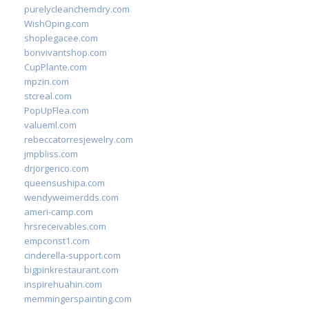
purelycleanchemdry.com
WishOping.com
shoplegacee.com
bonvivantshop.com
CupPlante.com
mpzin.com
stcreal.com
PopUpFlea.com
valueml.com
rebeccatorresjewelry.com
jmpbliss.com
drjorgerico.com
queensushipa.com
wendyweimerdds.com
ameri-camp.com
hrsreceivables.com
empconst1.com
cinderella-support.com
bigpinkrestaurant.com
inspirehuahin.com
memmingerspainting.com