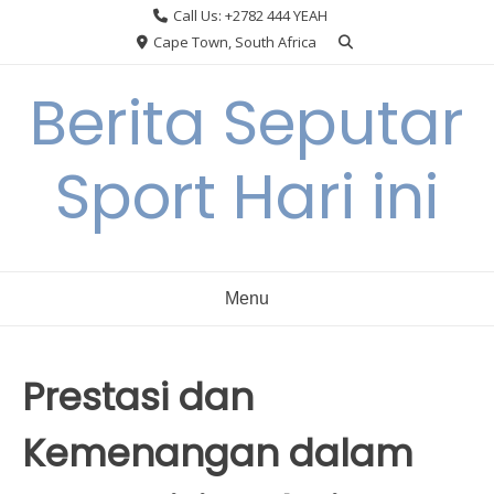
Skip
Call Us: +2782 444 YEAH
to
Cape Town, South Africa
content
Berita Seputar
Sport Hari ini
Menu
Prestasi dan
Kemenangan dalam