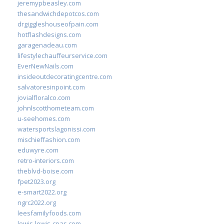
jeremypbeasley.com
thesandwichdepotcos.com
drgiggleshouseofpain.com
hotflashdesigns.com
garagenadeau.com
lifestylechauffeurservice.com
EverNewNails.com
insideoutdecoratingcentre.com
salvatoresinpoint.com
jovialfloralco.com
johnlscotthometeam.com
u-seehomes.com
watersportslagonissi.com
mischieffashion.com
eduwyre.com
retro-interiors.com
theblvd-boise.com
fpet2023.org
e-smart2022.org
ngrc2022.org
leesfamilyfoods.com
lewis-lewis-cpas.com