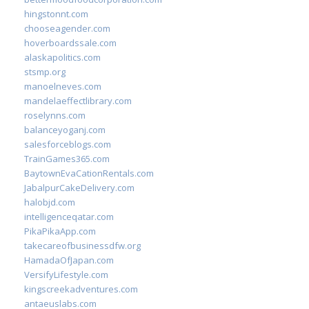
hingstonnt.com
chooseagender.com
hoverboardssale.com
alaskapolitics.com
stsmp.org
manoelneves.com
mandelaeffectlibrary.com
roselynns.com
balanceyoganj.com
salesforceblogs.com
TrainGames365.com
BaytownEvaCationRentals.com
JabalpurCakeDelivery.com
halobjd.com
intelligenceqatar.com
PikaPikaApp.com
takecareofbusinessdfw.org
HamadaOfJapan.com
VersifyLifestyle.com
kingscreekadventures.com
antaeuslabs.com