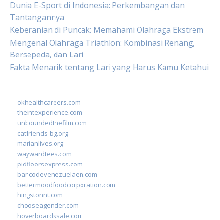
Dunia E-Sport di Indonesia: Perkembangan dan
Tantangannya
Keberanian di Puncak: Memahami Olahraga Ekstrem
Mengenal Olahraga Triathlon: Kombinasi Renang,
Bersepeda, dan Lari
Fakta Menarik tentang Lari yang Harus Kamu Ketahui
okhealthcareers.com
theintexperience.com
unboundedthefilm.com
catfriends-bg.org
marianlives.org
waywardtees.com
pidfloorsexpress.com
bancodevenezuelaen.com
bettermoodfoodcorporation.com
hingstonnt.com
chooseagender.com
hoverboardssale.com