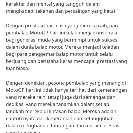
karakter dan mental yang tangguh dalam
menghadapi tekanan dan persaingan yang ketat.”
Dengan prestasi luar biasa yang mereka raih, para
pembalap MotoGP hari ini telah menjadi inspirasi
bagi generasi muda yang bermimpi untuk sukses
dalam dunia balap motor. Mereka menjadi teladan
bagi para penggemar balap motor untuk selalu
berjuang dan berusaha keras mencapai prestasi yang
luar biasa.
Dengan demikian, pesona pembalap yang menang di
MotoGP hari ini tidak hanya terlihat dari kemenangan
yang mereka raih, tetapi juga dari semangat dan
dedikasi yang mereka tanamkan dalam setiap
langkah mereka di lintasan balap. Mereka adalah
contoh nyata dari keberanian dan ketangguhan
dalam menghadapi tantangan dan meraih prestasi
yang luar biasa.