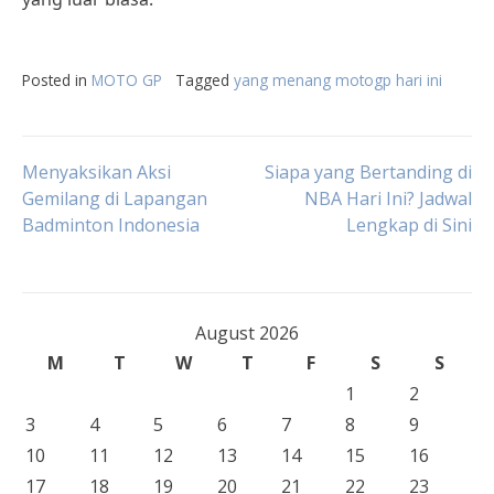
Posted in
MOTO GP
Tagged
yang menang motogp hari ini
Post
Menyaksikan Aksi
Siapa yang Bertanding di
Gemilang di Lapangan
NBA Hari Ini? Jadwal
Badminton Indonesia
Lengkap di Sini
navigation
August 2026
M
T
W
T
F
S
S
1
2
3
4
5
6
7
8
9
10
11
12
13
14
15
16
17
18
19
20
21
22
23