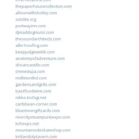
thepaperhousecollection.com
allisonwillisholley.com
solslite.org
portwayinn.com
djmaddogmusic.com
thesoundarchitects.com
allin1roofing.com
keepjudgewebb.com
anatomyofadventure.com
drivancastillo.com
cmmedspa.com
midletontkd.com
gardensandgrills.com
basilfoodwine.com
nikko-tochigi.net
caribbean-corner.com
bluemoongiftcards.com
rivercitysteampunkexpo.com
kchoops.net
mountainsideskateshop.com
kirtlandcitytavern.com