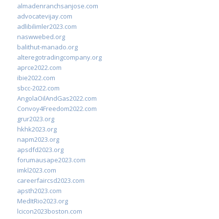
almadenranchsanjose.com
advocatevijay.com
adlibilimler2023.com
naswwebed.org
balithut-manado.org
alteregotradingcompany.org
aprce2022.com
ibie2022.com
sbcc-2022.com
AngolaOilAndGas2022.com
Convoy4Freedom2022.com
grur2023.org
hkhk2023.org
napm2023.org
apsdfd2023.org
forumausape2023.com
imkl2023.com
careerfaircsd2023.com
apsth2023.com
MedItRio2023.org
lcicon2023boston.com