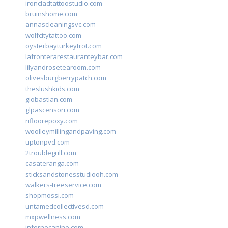
ironcladtattoostudio.com
bruinshome.com
annascleaningsvc.com
wolfcitytattoo.com
oysterbayturkeytrot.com
lafronterarestauranteybar.com
lilyandrosetearoom.com
olivesburgberrypatch.com
theslushkids.com
giobastian.com
glpascensori.com
rifloorepoxy.com
woolleymillingandpaving.com
uptonpvd.com
2troublegrill.com
casateranga.com
sticksandstonesstudiooh.com
walkers-treeservice.com
shopmossi.com
untamedcollectivesd.com
mxpwellness.com
infernocanine.com