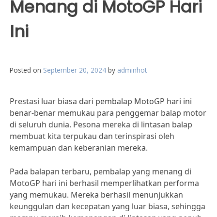
Menang di MotoGP Hari
Ini
Posted on
September 20, 2024
by
adminhot
Prestasi luar biasa dari pembalap MotoGP hari ini
benar-benar memukau para penggemar balap motor
di seluruh dunia. Pesona mereka di lintasan balap
membuat kita terpukau dan terinspirasi oleh
kemampuan dan keberanian mereka.
Pada balapan terbaru, pembalap yang menang di
MotoGP hari ini berhasil memperlihatkan performa
yang memukau. Mereka berhasil menunjukkan
keunggulan dan kecepatan yang luar biasa, sehingga