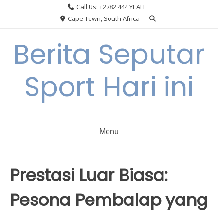
Skip
Call Us: +2782 444 YEAH
to
Cape Town, South Africa
content
Berita Seputar
Sport Hari ini
Menu
Prestasi Luar Biasa:
Pesona Pembalap yang