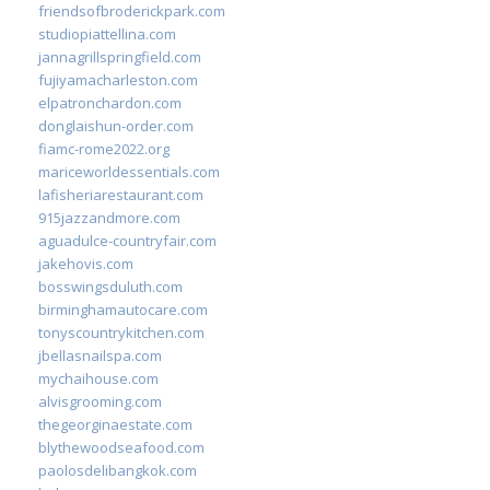
friendsofbroderickpark.com
studiopiattellina.com
jannagrillspringfield.com
fujiyamacharleston.com
elpatronchardon.com
donglaishun-order.com
fiamc-rome2022.org
mariceworldessentials.com
lafisheriarestaurant.com
915jazzandmore.com
aguadulce-countryfair.com
jakehovis.com
bosswingsduluth.com
birminghamautocare.com
tonyscountrykitchen.com
jbellasnailspa.com
mychaihouse.com
alvisgrooming.com
thegeorginaestate.com
blythewoodseafood.com
paolosdelibangkok.com