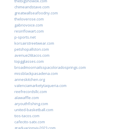
thebigshowok.com
chimeandstave.com
greatwallseafoodny.com
theloverose.com
gabriovoice.com
resinflowart.com
p-sports.net
korsairstreetwear.com
petshopallston.com
avenue26tacos.com
topgglasses.com
broadmoornailsspacoloradosprings.com
missblackpasadena.com
anneskitchen.org
valenciamarketytaqueria.com
reefrecordsllc.com
alawaffle.com
aryouthfishing.com
united-basketball.com
tios-tacos.com
cafecito-satx.com
graduacionviu2023.com