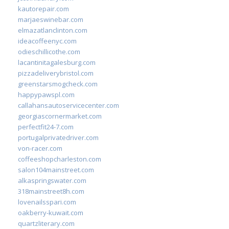
kautorepair.com
marjaeswinebar.com
elmazatlanclinton.com
ideacoffeenyc.com
odieschillicothe.com
lacantinitagalesburg.com
pizzadeliverybristol.com
greenstarsmogcheck.com
happypawspl.com
callahansautoservicecenter.com
georgiascornermarket.com
perfectfit24-7.com
portugalprivatedriver.com
von-racer.com
coffeeshopcharleston.com
salon104mainstreet.com
alkaspringswater.com
318mainstreet8h.com
lovenailsspari.com
oakberry-kuwait.com
quartzliterary.com