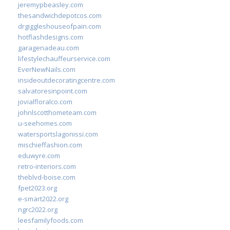
jeremypbeasley.com
thesandwichdepotcos.com
drgiggleshouseofpain.com
hotflashdesigns.com
garagenadeau.com
lifestylechauffeurservice.com
EverNewNails.com
insideoutdecoratingcentre.com
salvatoresinpoint.com
jovialfloralco.com
johnlscotthometeam.com
u-seehomes.com
watersportslagonissi.com
mischieffashion.com
eduwyre.com
retro-interiors.com
theblvd-boise.com
fpet2023.org
e-smart2022.org
ngrc2022.org
leesfamilyfoods.com