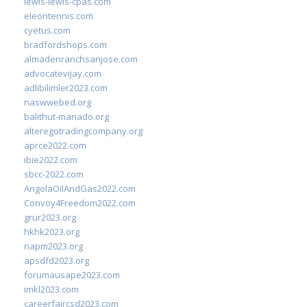
lewis-lewis-cpas.com
eleontennis.com
cyetus.com
bradfordshops.com
almadenranchsanjose.com
advocatevijay.com
adlibilimler2023.com
naswwebed.org
balithut-manado.org
alteregotradingcompany.org
aprce2022.com
ibie2022.com
sbcc-2022.com
AngolaOilAndGas2022.com
Convoy4Freedom2022.com
grur2023.org
hkhk2023.org
napm2023.org
apsdfd2023.org
forumausape2023.com
imkl2023.com
careerfaircsd2023.com