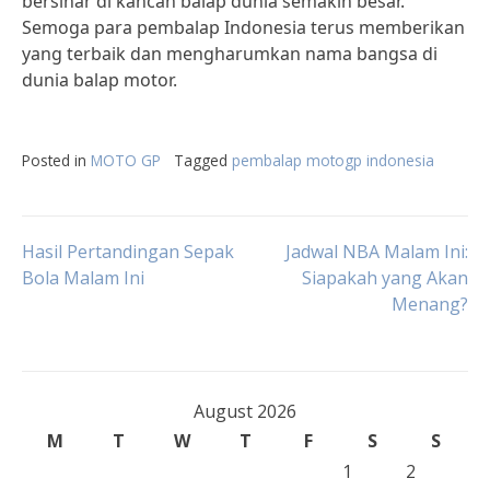
bersinar di kancah balap dunia semakin besar.
Semoga para pembalap Indonesia terus memberikan
yang terbaik dan mengharumkan nama bangsa di
dunia balap motor.
Posted in
MOTO GP
Tagged
pembalap motogp indonesia
Post
Hasil Pertandingan Sepak
Jadwal NBA Malam Ini:
Bola Malam Ini
Siapakah yang Akan
Menang?
navigation
August 2026
M
T
W
T
F
S
S
1
2