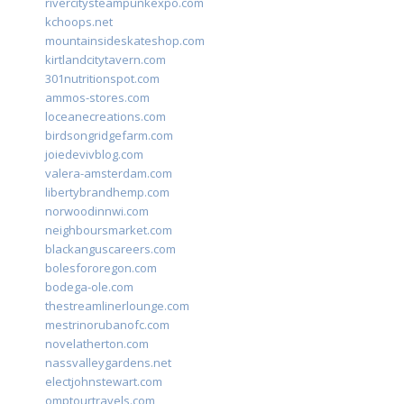
rivercitysteampunkexpo.com
kchoops.net
mountainsideskateshop.com
kirtlandcitytavern.com
301nutritionspot.com
ammos-stores.com
loceanecreations.com
birdsongridgefarm.com
joiedevivblog.com
valera-amsterdam.com
libertybrandhemp.com
norwoodinnwi.com
neighboursmarket.com
blackanguscareers.com
bolesfororegon.com
bodega-ole.com
thestreamlinerlounge.com
mestrinorubanofc.com
novelatherton.com
nassvalleygardens.net
electjohnstewart.com
omptourtravels.com