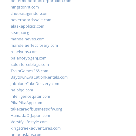
bettermoodfoodcorporation.com
hingstonnt.com
chooseagender.com
hoverboardssale.com
alaskapolitics.com
stsmp.org
manoelneves.com
mandelaeffectlibrary.com
roselynns.com
balanceyoganj.com
salesforceblogs.com
TrainGames365.com
BaytownEvaCationRentals.com
JabalpurCakeDelivery.com
halobjd.com
intelligenceqatar.com
PikaPikaApp.com
takecareofbusinessdfw.org
HamadaOfJapan.com
VersifyLifestyle.com
kingscreekadventures.com
antaeuslabs.com