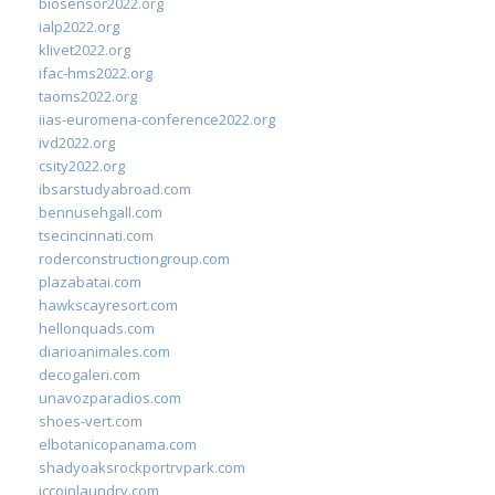
biosensor2022.org
ialp2022.org
klivet2022.org
ifac-hms2022.org
taoms2022.org
iias-euromena-conference2022.org
ivd2022.org
csity2022.org
ibsarstudyabroad.com
bennusehgall.com
tsecincinnati.com
roderconstructiongroup.com
plazabatai.com
hawkscayresort.com
hellonquads.com
diarioanimales.com
decogaleri.com
unavozparadios.com
shoes-vert.com
elbotanicopanama.com
shadyoaksrockportrvpark.com
jccoinlaundry.com