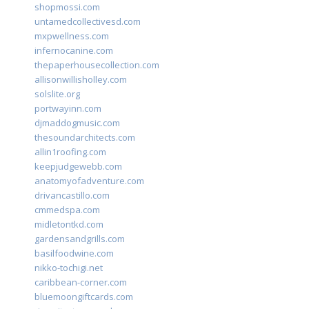
shopmossi.com
untamedcollectivesd.com
mxpwellness.com
infernocanine.com
thepaperhousecollection.com
allisonwillisholley.com
solslite.org
portwayinn.com
djmaddogmusic.com
thesoundarchitects.com
allin1roofing.com
keepjudgewebb.com
anatomyofadventure.com
drivancastillo.com
cmmedspa.com
midletontkd.com
gardensandgrills.com
basilfoodwine.com
nikko-tochigi.net
caribbean-corner.com
bluemoongiftcards.com