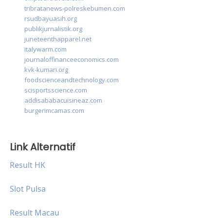
tribratanews-polreskebumen.com
rsudbayuasih.org
publikjurnalistik.org
juneteenthapparel.net
italywarm.com
journaloffinanceeconomics.com
kvk-kumari.org
foodscienceandtechnology.com
scisportsscience.com
addisababacuisineaz.com
burgerimcamas.com
Link Alternatif
Result HK
Slot Pulsa
Result Macau