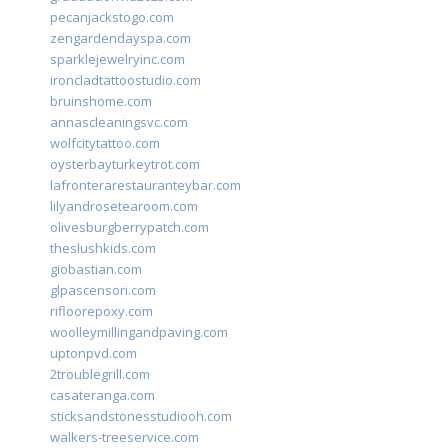
pecanjackstogo.com
zengardendayspa.com
sparklejewelryinc.com
ironcladtattoostudio.com
bruinshome.com
annascleaningsvc.com
wolfcitytattoo.com
oysterbayturkeytrot.com
lafronterarestauranteybar.com
lilyandrosetearoom.com
olivesburgberrypatch.com
theslushkids.com
giobastian.com
glpascensori.com
rifloorepoxy.com
woolleymillingandpaving.com
uptonpvd.com
2troublegrill.com
casateranga.com
sticksandstonesstudiooh.com
walkers-treeservice.com