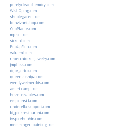
purelycleanchemdry.com
WishOping.com
shoplegacee.com
bonvivantshop.com
CupPlante.com
mpzin.com
stcreal.com
PopUpFlea.com
valueml.com
rebeccatorresjewelry.com
jmpbliss.com
drjorgerico.com
queensushipa.com
wendyweimerdds.com
ameri-camp.com
hrsreceivables.com
empconst1.com
cinderella-support.com
bigpinkrestaurant.com
inspirehuahin.com
memmingerspainting.com