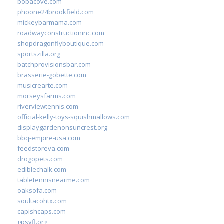
bobacove.com
phoone24brookfield.com
mickeybarmama.com
roadwayconstructioninc.com
shopdragonflyboutique.com
sportszilla.org
batchprovisionsbar.com
brasserie-gobette.com
musicrearte.com
morseysfarms.com
riverviewtennis.com
official-kelly-toys-squishmallows.com
displaygardenonsuncrest.org
bbq-empire-usa.com
feedstoreva.com
drogopets.com
ediblechalk.com
tabletennisnearme.com
oaksofa.com
soultacohtx.com
capishcaps.com
gpsyfl.org