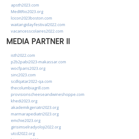
apsth2023.com
MedItRio2023.org
lcicon2023boston.com
waitangidayfestival2022.com
vacancesscolaires2022.com
MEDIA PARTNER II
isth2022.com
p2b2pabi2023-makassar.com
wocfparis2023.org
sinc2023.com
scdlqatar2022-qa.com
thecolumbiagrill.com
provisionscheeseandwineshoppe.com
khedi2023.org
akademikgeriatri2023.org
marmarapediatri2023.org
emchie2023.org
girisimselradyoloji2022.org
utcd2022.org