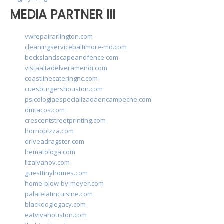
MEDIA PARTNER III
vwrepairarlington.com
cleaningservicebaltimore-md.com
beckslandscapeandfence.com
vistaaltadelveramendi.com
coastlinecateringnc.com
cuesburgershouston.com
psicologiaespecializadaencampeche.com
dmtacos.com
crescentstreetprinting.com
hornopizza.com
driveadragster.com
hematologa.com
lizaivanov.com
guesttinyhomes.com
home-plow-by-meyer.com
palatelatincuisine.com
blackdoglegacy.com
eatvivahouston.com