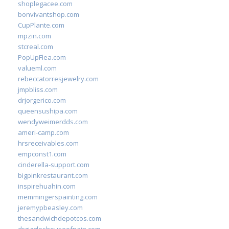
shoplegacee.com
bonvivantshop.com
CupPlante.com
mpzin.com
stcreal.com
PopUpFlea.com
valueml.com
rebeccatorresjewelry.com
jmpbliss.com
drjorgerico.com
queensushipa.com
wendyweimerdds.com
ameri-camp.com
hrsreceivables.com
empconst1.com
cinderella-support.com
bigpinkrestaurant.com
inspirehuahin.com
memmingerspainting.com
jeremypbeasley.com
thesandwichdepotcos.com