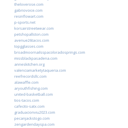
theloverose.com
gabriovoice.com
resinflowart.com
p-sports.net
korsairstreetwear.com
petshopallston.com
avenue26tacos.com
topgglasses.com
broadmoornailsspacoloradosprings.com
missblackpasadena.com
anneskitchen.org
valenciamarketytaqueria.com
reefrecordsllc.com
alawaffle.com
aryouthfishing.com
united-basketball.com
tios-tacos.com
cafecito-satx.com
graduacionviu2023.com
pecanjackstogo.com
zengardendayspa.com