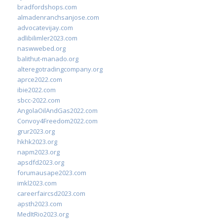
bradfordshops.com
almadenranchsanjose.com
advocatevijay.com
adlibilimler2023.com
naswwebed.org
balithut-manado.org
alteregotradingcompany.org
aprce2022.com
ibie2022.com
sbcc-2022.com
AngolaOilAndGas2022.com
Convoy4Freedom2022.com
grur2023.org
hkhk2023.org
napm2023.org
apsdfd2023.org
forumausape2023.com
imkl2023.com
careerfaircsd2023.com
apsth2023.com
MedItRio2023.org