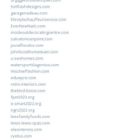
drgiggleshouseofpain.com
hotflashdesigns.com
garagenadeau.com
lifestylechauffeurservice.com
EverNewNails.com
insideoutdecoratingcentre.com
salvatoresinpoint.com
jovialfloralco.com
johnlscotthometeam.com
u-seehomes.com
watersportslagonissi.com
mischieffashion.com
eduwyre.com
retro-interiors.com
theblvd-boise.com
fpet2023.org
e-smart2022.org
ngrc2022.org
leesfamilyfoods.com
lewis-lewis-cpas.com
eleontennis.com
cyetus.com