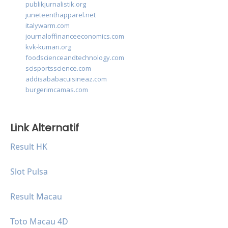
publikjurnalistik.org
juneteenthapparel.net
italywarm.com
journaloffinanceeconomics.com
kvk-kumari.org
foodscienceandtechnology.com
scisportsscience.com
addisababacuisineaz.com
burgerimcamas.com
Link Alternatif
Result HK
Slot Pulsa
Result Macau
Toto Macau 4D