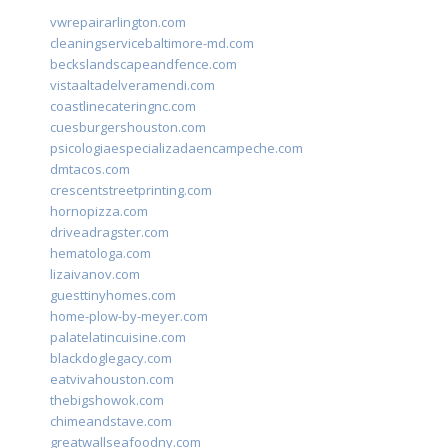
vwrepairarlington.com
cleaningservicebaltimore-md.com
beckslandscapeandfence.com
vistaaltadelveramendi.com
coastlinecateringnc.com
cuesburgershouston.com
psicologiaespecializadaencampeche.com
dmtacos.com
crescentstreetprinting.com
hornopizza.com
driveadragster.com
hematologa.com
lizaivanov.com
guesttinyhomes.com
home-plow-by-meyer.com
palatelatincuisine.com
blackdoglegacy.com
eatvivahouston.com
thebigshowok.com
chimeandstave.com
greatwallseafoodny.com