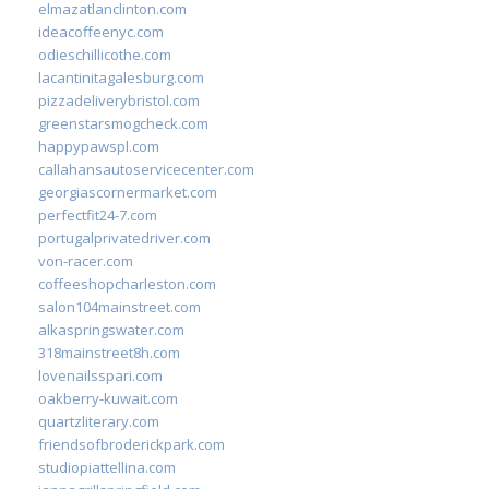
elmazatlanclinton.com
ideacoffeenyc.com
odieschillicothe.com
lacantinitagalesburg.com
pizzadeliverybristol.com
greenstarsmogcheck.com
happypawspl.com
callahansautoservicecenter.com
georgiascornermarket.com
perfectfit24-7.com
portugalprivatedriver.com
von-racer.com
coffeeshopcharleston.com
salon104mainstreet.com
alkaspringswater.com
318mainstreet8h.com
lovenailsspari.com
oakberry-kuwait.com
quartzliterary.com
friendsofbroderickpark.com
studiopiattellina.com