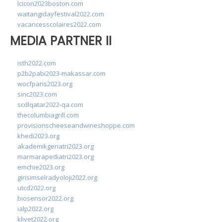
lcicon2023boston.com
waitangidayfestival2022.com
vacancesscolaires2022.com
MEDIA PARTNER II
isth2022.com
p2b2pabi2023-makassar.com
wocfparis2023.org
sinc2023.com
scdlqatar2022-qa.com
thecolumbiagrill.com
provisionscheeseandwineshoppe.com
khedi2023.org
akademikgeriatri2023.org
marmarapediatri2023.org
emchie2023.org
girisimselradyoloji2022.org
utcd2022.org
biosensor2022.org
ialp2022.org
klivet2022.org