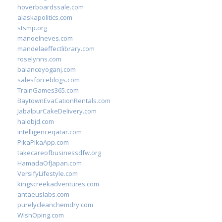
hoverboardssale.com
alaskapolitics.com
stsmp.org
manoelneves.com
mandelaeffectlibrary.com
roselynns.com
balanceyoganj.com
salesforceblogs.com
TrainGames365.com
BaytownEvaCationRentals.com
JabalpurCakeDelivery.com
halobjd.com
intelligenceqatar.com
PikaPikaApp.com
takecareofbusinessdfw.org
HamadaOfJapan.com
VersifyLifestyle.com
kingscreekadventures.com
antaeuslabs.com
purelycleanchemdry.com
WishOping.com