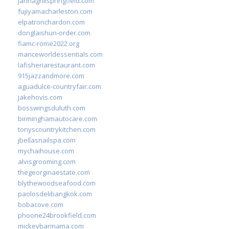
jannagrillspringfield.com
fujiyamacharleston.com
elpatronchardon.com
donglaishun-order.com
fiamc-rome2022.org
mariceworldessentials.com
lafisheriarestaurant.com
915jazzandmore.com
aguadulce-countryfair.com
jakehovis.com
bosswingsduluth.com
birminghamautocare.com
tonyscountrykitchen.com
jbellasnailspa.com
mychaihouse.com
alvisgrooming.com
thegeorginaestate.com
blythewoodseafood.com
paolosdelibangkok.com
bobacove.com
phoone24brookfield.com
mickeybarmama.com