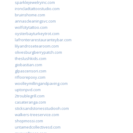
sparklejewelryinc.com
ironcladtattoostudio.com
bruinshome.com
annascleaningsvc.com
wolfcitytattoo.com
oysterbayturkeytrot.com
lafronterarestauranteybar.com
lilyandrosetearoom.com
olivesburgberrypatch.com
theslushkids.com
giobastian.com
glpascensori.com
rifloorepoxy.com
woolleymillingandpaving.com
uptonpvd.com
2troublegrill.com
casateranga.com
sticksandstonesstudiooh.com
walkers-treeservice.com
shopmossi.com
untamedcollectivesd.com