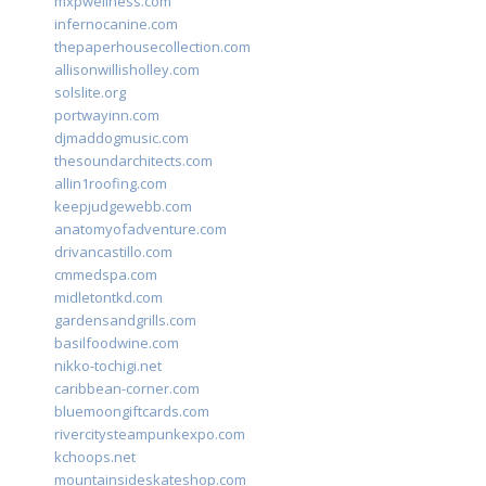
mxpwellness.com
infernocanine.com
thepaperhousecollection.com
allisonwillisholley.com
solslite.org
portwayinn.com
djmaddogmusic.com
thesoundarchitects.com
allin1roofing.com
keepjudgewebb.com
anatomyofadventure.com
drivancastillo.com
cmmedspa.com
midletontkd.com
gardensandgrills.com
basilfoodwine.com
nikko-tochigi.net
caribbean-corner.com
bluemoongiftcards.com
rivercitysteampunkexpo.com
kchoops.net
mountainsideskateshop.com