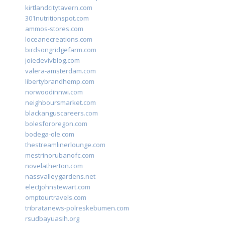
kirtlandcitytavern.com
301nutritionspot.com
ammos-stores.com
loceanecreations.com
birdsongridgefarm.com
joiedevivblog.com
valera-amsterdam.com
libertybrandhemp.com
norwoodinnwi.com
neighboursmarket.com
blackanguscareers.com
bolesfororegon.com
bodega-ole.com
thestreamlinerlounge.com
mestrinorubanofc.com
novelatherton.com
nassvalleygardens.net
electjohnstewart.com
omptourtravels.com
tribratanews-polreskebumen.com
rsudbayuasih.org