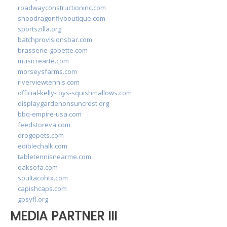
roadwayconstructioninc.com
shopdragonflyboutique.com
sportszilla.org
batchprovisionsbar.com
brasserie-gobette.com
musicrearte.com
morseysfarms.com
riverviewtennis.com
official-kelly-toys-squishmallows.com
displaygardenonsuncrest.org
bbq-empire-usa.com
feedstoreva.com
drogopets.com
ediblechalk.com
tabletennisnearme.com
oaksofa.com
soultacohtx.com
capishcaps.com
gpsyfl.org
MEDIA PARTNER III