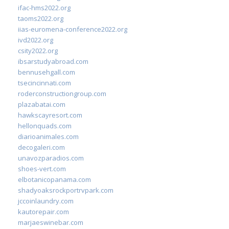
ifac-hms2022.org
taoms2022.org
iias-euromena-conference2022.org
ivd2022.org
csity2022.org
ibsarstudyabroad.com
bennusehgall.com
tsecincinnati.com
roderconstructiongroup.com
plazabatai.com
hawkscayresort.com
hellonquads.com
diarioanimales.com
decogaleri.com
unavozparadios.com
shoes-vert.com
elbotanicopanama.com
shadyoaksrockportrvpark.com
jccoinlaundry.com
kautorepair.com
marjaeswinebar.com