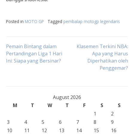
Posted in
MOTO GP
Tagged
pembalap motogp legendaris
Post
Pemain Bintang dalam
Klasemen Terkini NBA:
Pertandingan Liga 1 Hari
Apa yang Harus
Ini: Siapa yang Bersinar?
Diperhatikan oleh
navigation
Penggemar?
August 2026
M
T
W
T
F
S
S
1
2
3
4
5
6
7
8
9
10
11
12
13
14
15
16