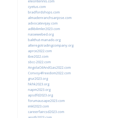
eleontennis.com
cyetus.com
bradfordshops.com
almadenranchsanjose.com
advocatevijay.com
adlibilimler2023.com
naswwebed.org
balithut-manado.org
alteregotradingcompany.org
aprce2022.com
ibie2022.com
sbcc-2022.com
AngolaOilAndGas2022.com
Convoy4Freedom2022.com
grur2023.org
hkhk2023.org
napm2023.org
apsdfd2023.org
forumausape2023.com
imkl2023.com
careerfaircsd2023.com
apsth2023.com