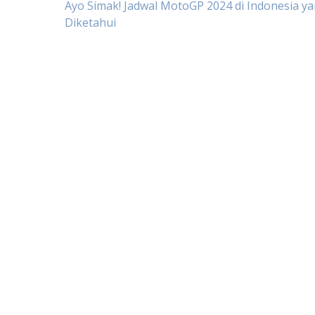
Post
Ayo Simak! Jadwal MotoGP 2024 di Indonesia y
Diketahui
navigation