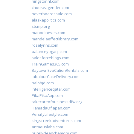
hingstonnt.com
chooseagender.com
hoverboardssale.com
alaskapolitics.com
stsmp.org
manoelneves.com
mandelaeffectlibrary.com
roselynns.com
balanceyoganj.com
salesforceblogs.com
TrainGames365.com
BaytownEvaCationRentals.com
JabalpurCakeDelivery.com
halobjd.com
intelligenceqatar.com
PikaPikaApp.com
takecareofbusinessdfw.org
HamadaOfJapan.com
VersifyLifestyle.com
kingscreekadventures.com
antaeuslabs.com
purelycleanchemdry.com