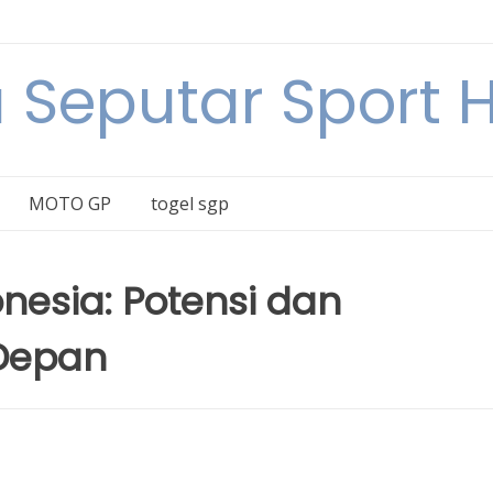
a Seputar Sport Ha
MOTO GP
togel sgp
onesia: Potensi dan
Depan