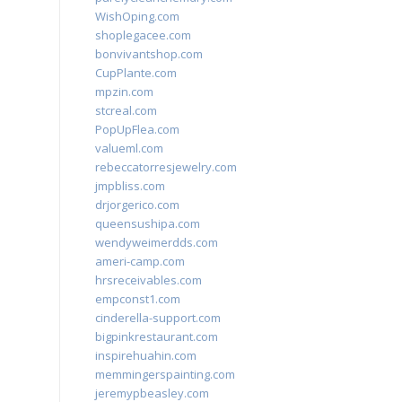
WishOping.com
shoplegacee.com
bonvivantshop.com
CupPlante.com
mpzin.com
stcreal.com
PopUpFlea.com
valueml.com
rebeccatorresjewelry.com
jmpbliss.com
drjorgerico.com
queensushipa.com
wendyweimerdds.com
ameri-camp.com
hrsreceivables.com
empconst1.com
cinderella-support.com
bigpinkrestaurant.com
inspirehuahin.com
memmingerspainting.com
jeremypbeasley.com