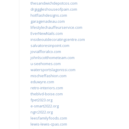
thesandwichdepotcos.com
drgiggleshouseofpain.com
hotflashdesigns.com
garagenadeau.com
lifestylechauffeurservice.com
EverNewNails.com
insideoutdecoratingcentre.com
salvatoresinpoint.com
jovialfloralco.com
johnlscotthometeam.com
u-seehomes.com
watersportslagonissi.com
mischieffashion.com
eduwyre.com
retro-interiors.com
theblvd-boise.com
fpet2023.org
e-smart2022.org
ngrc2022.org
leesfamilyfoods.com
lewis-lewis-cpas.com