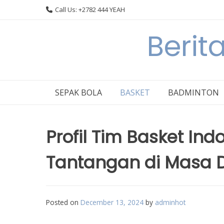
Skip
Call Us: +2782 444 YEAH
to
content
Berit
SEPAK BOLA
BASKET
BADMINTON
Profil Tim Basket Ind
Tantangan di Masa 
Posted on
December 13, 2024
by
adminhot