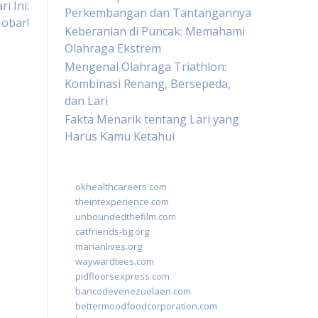
i Ini:
Perkembangan dan Tantangannya
Nobar!
Keberanian di Puncak: Memahami
Olahraga Ekstrem
Mengenal Olahraga Triathlon:
Kombinasi Renang, Bersepeda,
dan Lari
Fakta Menarik tentang Lari yang
Harus Kamu Ketahui
okhealthcareers.com
theintexperience.com
unboundedthefilm.com
catfriends-bg.org
marianlives.org
waywardtees.com
pidfloorsexpress.com
bancodevenezuelaen.com
bettermoodfoodcorporation.com