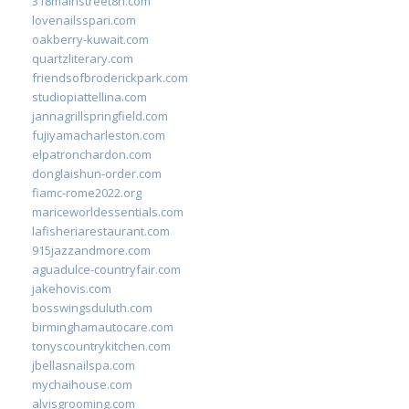
318mainstreet8h.com
lovenailsspari.com
oakberry-kuwait.com
quartzliterary.com
friendsofbroderickpark.com
studiopiattellina.com
jannagrillspringfield.com
fujiyamacharleston.com
elpatronchardon.com
donglaishun-order.com
fiamc-rome2022.org
mariceworldessentials.com
lafisheriarestaurant.com
915jazzandmore.com
aguadulce-countryfair.com
jakehovis.com
bosswingsduluth.com
birminghamautocare.com
tonyscountrykitchen.com
jbellasnailspa.com
mychaihouse.com
alvisgrooming.com