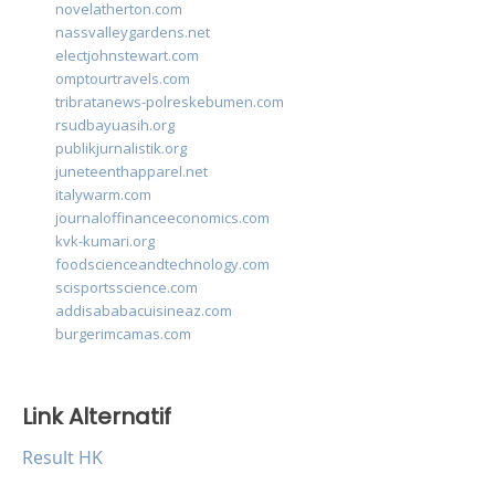
novelatherton.com
nassvalleygardens.net
electjohnstewart.com
omptourtravels.com
tribratanews-polreskebumen.com
rsudbayuasih.org
publikjurnalistik.org
juneteenthapparel.net
italywarm.com
journaloffinanceeconomics.com
kvk-kumari.org
foodscienceandtechnology.com
scisportsscience.com
addisababacuisineaz.com
burgerimcamas.com
Link Alternatif
Result HK