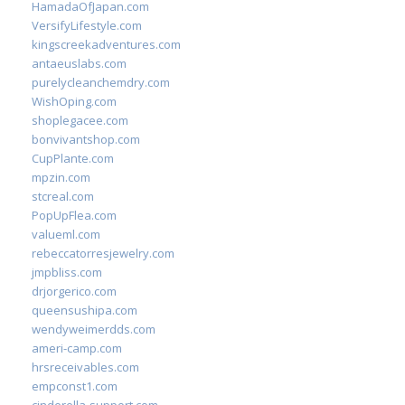
HamadaOfJapan.com
VersifyLifestyle.com
kingscreekadventures.com
antaeuslabs.com
purelycleanchemdry.com
WishOping.com
shoplegacee.com
bonvivantshop.com
CupPlante.com
mpzin.com
stcreal.com
PopUpFlea.com
valueml.com
rebeccatorresjewelry.com
jmpbliss.com
drjorgerico.com
queensushipa.com
wendyweimerdds.com
ameri-camp.com
hrsreceivables.com
empconst1.com