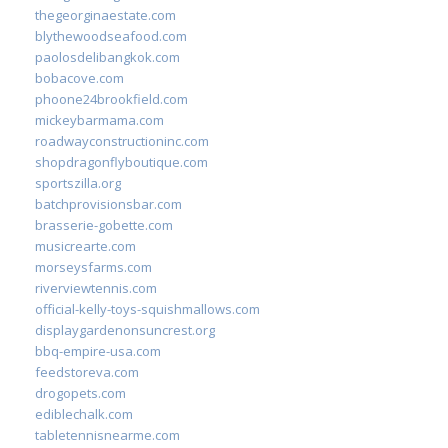
thegeorginaestate.com
blythewoodseafood.com
paolosdelibangkok.com
bobacove.com
phoone24brookfield.com
mickeybarmama.com
roadwayconstructioninc.com
shopdragonflyboutique.com
sportszilla.org
batchprovisionsbar.com
brasserie-gobette.com
musicrearte.com
morseysfarms.com
riverviewtennis.com
official-kelly-toys-squishmallows.com
displaygardenonsuncrest.org
bbq-empire-usa.com
feedstoreva.com
drogopets.com
ediblechalk.com
tabletennisnearme.com