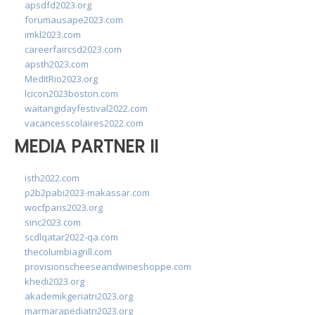
apsdfd2023.org
forumausape2023.com
imkl2023.com
careerfaircsd2023.com
apsth2023.com
MedItRio2023.org
lcicon2023boston.com
waitangidayfestival2022.com
vacancesscolaires2022.com
MEDIA PARTNER II
isth2022.com
p2b2pabi2023-makassar.com
wocfparis2023.org
sinc2023.com
scdlqatar2022-qa.com
thecolumbiagrill.com
provisionscheeseandwineshoppe.com
khedi2023.org
akademikgeriatri2023.org
marmarapediatri2023.org