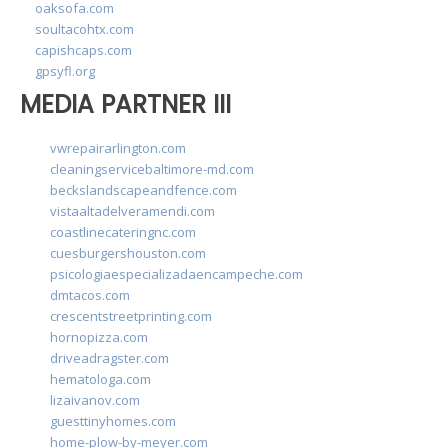
oaksofa.com
soultacohtx.com
capishcaps.com
gpsyfl.org
MEDIA PARTNER III
vwrepairarlington.com
cleaningservicebaltimore-md.com
beckslandscapeandfence.com
vistaaltadelveramendi.com
coastlinecateringnc.com
cuesburgershouston.com
psicologiaespecializadaencampeche.com
dmtacos.com
crescentstreetprinting.com
hornopizza.com
driveadragster.com
hematologa.com
lizaivanov.com
guesttinyhomes.com
home-plow-by-meyer.com