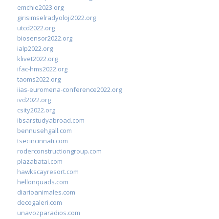
emchie2023.org
girisimselradyoloji2022.org
utcd2022.org
biosensor2022.org
ialp2022.org
klivet2022.org
ifac-hms2022.org
taoms2022.org
iias-euromena-conference2022.org
ivd2022.org
csity2022.org
ibsarstudyabroad.com
bennusehgall.com
tsecincinnati.com
roderconstructiongroup.com
plazabatai.com
hawkscayresort.com
hellonquads.com
diarioanimales.com
decogaleri.com
unavozparadios.com