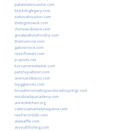
palatelatincuisine.com
blackdoglegacy.com
eatvivahouston.com
thebigshowok.com
chimeandstave.com
greatwallseafoodny.com
theloverose.com
gabriovoice.com
resinflowart.com
p-sports.net
korsairstreetwear.com
petshopallston.com
avenue26tacos.com
topgglasses.com
broadmoornailsspacoloradosprings.com
missblackpasadena.com
anneskitchen.org
valenciamarketytaqueria.com
reefrecordsllc.com
alawaffle.com
aryouthfishing.com