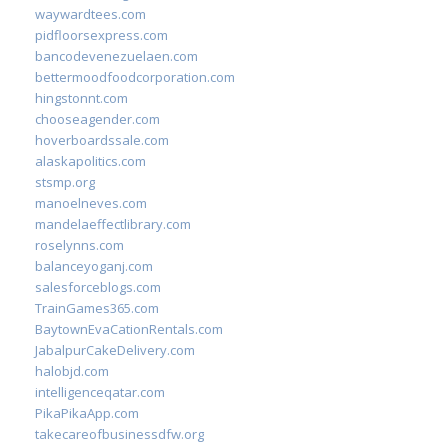
waywardtees.com
pidfloorsexpress.com
bancodevenezuelaen.com
bettermoodfoodcorporation.com
hingstonnt.com
chooseagender.com
hoverboardssale.com
alaskapolitics.com
stsmp.org
manoelneves.com
mandelaeffectlibrary.com
roselynns.com
balanceyoganj.com
salesforceblogs.com
TrainGames365.com
BaytownEvaCationRentals.com
JabalpurCakeDelivery.com
halobjd.com
intelligenceqatar.com
PikaPikaApp.com
takecareofbusinessdfw.org