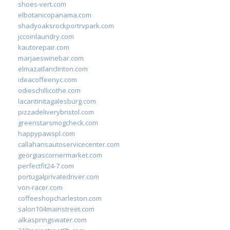
shoes-vert.com
elbotanicopanama.com
shadyoaksrockportrvpark.com
jccoinlaundry.com
kautorepair.com
marjaeswinebar.com
elmazatlanclinton.com
ideacoffeenyc.com
odieschillicothe.com
lacantinitagalesburg.com
pizzadeliverybristol.com
greenstarsmogcheck.com
happypawspl.com
callahansautoservicecenter.com
georgiascornermarket.com
perfectfit24-7.com
portugalprivatedriver.com
von-racer.com
coffeeshopcharleston.com
salon104mainstreet.com
alkaspringswater.com