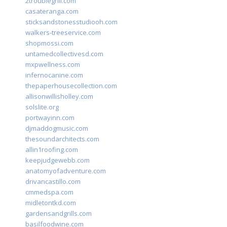
2troublegrill.com
casateranga.com
sticksandstonesstudiooh.com
walkers-treeservice.com
shopmossi.com
untamedcollectivesd.com
mxpwellness.com
infernocanine.com
thepaperhousecollection.com
allisonwillisholley.com
solslite.org
portwayinn.com
djmaddogmusic.com
thesoundarchitects.com
allin1roofing.com
keepjudgewebb.com
anatomyofadventure.com
drivancastillo.com
cmmedspa.com
midletontkd.com
gardensandgrills.com
basilfoodwine.com