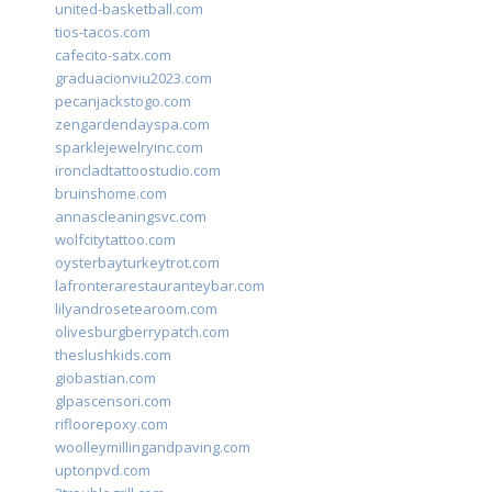
united-basketball.com
tios-tacos.com
cafecito-satx.com
graduacionviu2023.com
pecanjackstogo.com
zengardendayspa.com
sparklejewelryinc.com
ironcladtattoostudio.com
bruinshome.com
annascleaningsvc.com
wolfcitytattoo.com
oysterbayturkeytrot.com
lafronterarestauranteybar.com
lilyandrosetearoom.com
olivesburgberrypatch.com
theslushkids.com
giobastian.com
glpascensori.com
rifloorepoxy.com
woolleymillingandpaving.com
uptonpvd.com