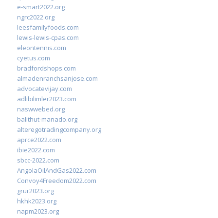
e-smart2022.org
ngrc2022.org
leesfamilyfoods.com
lewis-lewis-cpas.com
eleontennis.com
cyetus.com
bradfordshops.com
almadenranchsanjose.com
advocatevijay.com
adlibilimler2023.com
naswwebed.org
balithut-manado.org
alteregotradingcompany.org
aprce2022.com
ibie2022.com
sbcc-2022.com
AngolaOilAndGas2022.com
Convoy4Freedom2022.com
grur2023.org
hkhk2023.org
napm2023.org