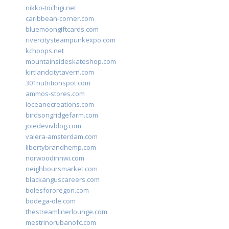
nikko-tochigi.net
caribbean-corner.com
bluemoongiftcards.com
rivercitysteampunkexpo.com
kchoops.net
mountainsideskateshop.com
kirtlandcitytavern.com
301nutritionspot.com
ammos-stores.com
loceanecreations.com
birdsongridgefarm.com
joiedevivblog.com
valera-amsterdam.com
libertybrandhemp.com
norwoodinnwi.com
neighboursmarket.com
blackanguscareers.com
bolesfororegon.com
bodega-ole.com
thestreamlinerlounge.com
mestrinorubanofc.com