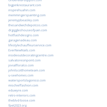
cinderella-support.com
bigpinkrestaurant.com
inspirehuahin.com
memmingerspainting.com
jeremypbeasley.com
thesandwichdepotcos.com
drgiggleshouseofpain.com
hotflashdesigns.com
garagenadeau.com
lifestylechauffeurservice.com
EverNewNails.com
insideoutdecoratingcentre.com
salvatoresinpoint.com
jovialfloralco.com
johnlscotthometeam.com
u-seehomes.com
watersportslagonissi.com
mischieffashion.com
eduwyre.com
retro-interiors.com
theblvd-boise.com
fpet2023.org