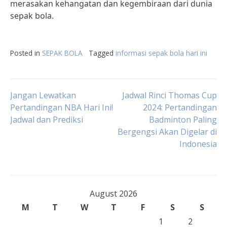
merasakan kehangatan dan kegembiraan dari dunia
sepak bola.
Posted in
SEPAK BOLA
Tagged
informasi sepak bola hari ini
Post
Jangan Lewatkan
Jadwal Rinci Thomas Cup
Pertandingan NBA Hari Ini!
2024: Pertandingan
Jadwal dan Prediksi
Badminton Paling
navigation
Bergengsi Akan Digelar di
Indonesia
August 2026
M
T
W
T
F
S
S
1
2