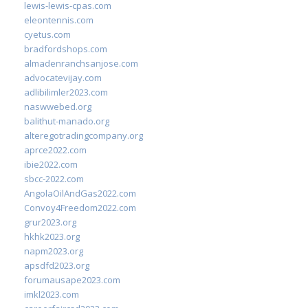
lewis-lewis-cpas.com
eleontennis.com
cyetus.com
bradfordshops.com
almadenranchsanjose.com
advocatevijay.com
adlibilimler2023.com
naswwebed.org
balithut-manado.org
alteregotradingcompany.org
aprce2022.com
ibie2022.com
sbcc-2022.com
AngolaOilAndGas2022.com
Convoy4Freedom2022.com
grur2023.org
hkhk2023.org
napm2023.org
apsdfd2023.org
forumausape2023.com
imkl2023.com