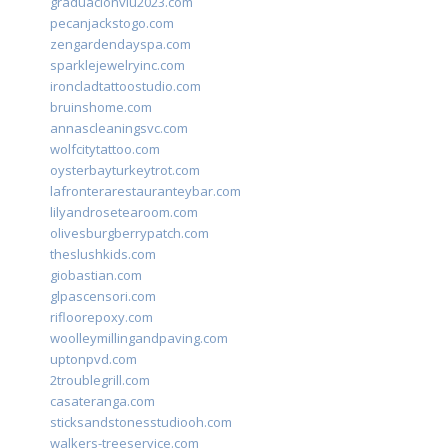
graduacionviu2023.com
pecanjackstogo.com
zengardendayspa.com
sparklejewelryinc.com
ironcladtattoostudio.com
bruinshome.com
annascleaningsvc.com
wolfcitytattoo.com
oysterbayturkeytrot.com
lafronterarestauranteybar.com
lilyandrosetearoom.com
olivesburgberrypatch.com
theslushkids.com
giobastian.com
glpascensori.com
rifloorepoxy.com
woolleymillingandpaving.com
uptonpvd.com
2troublegrill.com
casateranga.com
sticksandstonesstudiooh.com
walkers-treeservice.com