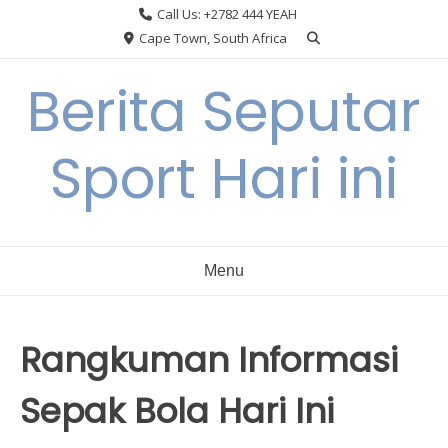
Skip
Call Us: +2782 444 YEAH
to
Cape Town, South Africa
content
Berita Seputar
Sport Hari ini
Menu
Rangkuman Informasi
Sepak Bola Hari Ini