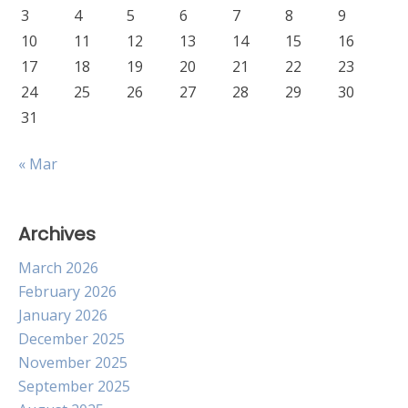
3
4
5
6
7
8
9
10
11
12
13
14
15
16
17
18
19
20
21
22
23
24
25
26
27
28
29
30
31
« Mar
Archives
March 2026
February 2026
January 2026
December 2025
November 2025
September 2025