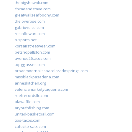
thebigshowok.com
chimeandstave.com
greatwallseafoodny.com
theloverose.com
gabriovoice.com
resinflowart.com
p-sports.net
korsairstreetwear.com
petshopallston.com
avenue26tacos.com
topgglasses.com
broadmoornailsspacoloradosprings.com
missblackpasadena.com
anneskitchen.org
valenciamarketytaqueria.com
reefrecordsllc.com
alawaffle.com
aryouthfishing.com
united-basketball.com
tios-tacos.com
cafecito-satx.com