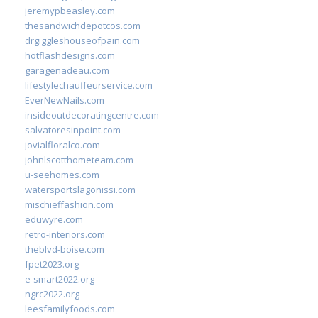
jeremypbeasley.com
thesandwichdepotcos.com
drgiggleshouseofpain.com
hotflashdesigns.com
garagenadeau.com
lifestylechauffeurservice.com
EverNewNails.com
insideoutdecoratingcentre.com
salvatoresinpoint.com
jovialfloralco.com
johnlscotthometeam.com
u-seehomes.com
watersportslagonissi.com
mischieffashion.com
eduwyre.com
retro-interiors.com
theblvd-boise.com
fpet2023.org
e-smart2022.org
ngrc2022.org
leesfamilyfoods.com