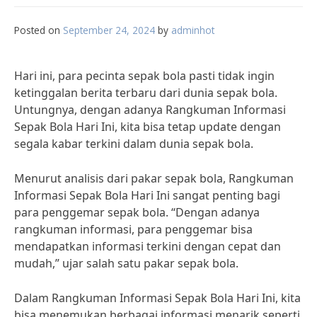
Posted on
September 24, 2024
by
adminhot
Hari ini, para pecinta sepak bola pasti tidak ingin
ketinggalan berita terbaru dari dunia sepak bola.
Untungnya, dengan adanya Rangkuman Informasi
Sepak Bola Hari Ini, kita bisa tetap update dengan
segala kabar terkini dalam dunia sepak bola.
Menurut analisis dari pakar sepak bola, Rangkuman
Informasi Sepak Bola Hari Ini sangat penting bagi
para penggemar sepak bola. “Dengan adanya
rangkuman informasi, para penggemar bisa
mendapatkan informasi terkini dengan cepat dan
mudah,” ujar salah satu pakar sepak bola.
Dalam Rangkuman Informasi Sepak Bola Hari Ini, kita
bisa menemukan berbagai informasi menarik seperti