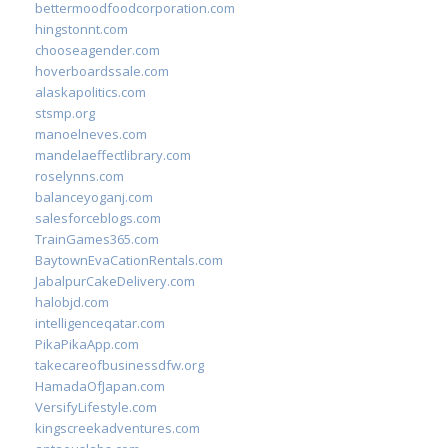
bettermoodfoodcorporation.com
hingstonnt.com
chooseagender.com
hoverboardssale.com
alaskapolitics.com
stsmp.org
manoelneves.com
mandelaeffectlibrary.com
roselynns.com
balanceyoganj.com
salesforceblogs.com
TrainGames365.com
BaytownEvaCationRentals.com
JabalpurCakeDelivery.com
halobjd.com
intelligenceqatar.com
PikaPikaApp.com
takecareofbusinessdfw.org
HamadaOfJapan.com
VersifyLifestyle.com
kingscreekadventures.com