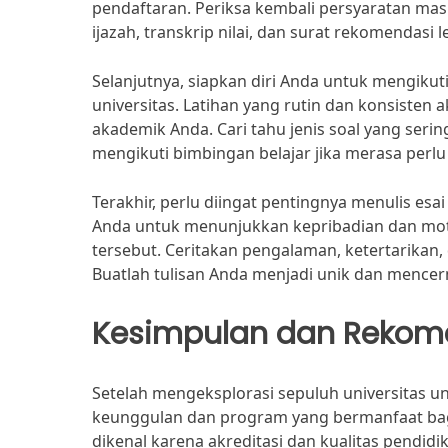
pendaftaran. Periksa kembali persyaratan mas
ijazah, transkrip nilai, dan surat rekomendasi
Selanjutnya, siapkan diri Anda untuk mengikut
universitas. Latihan yang rutin dan konsis
akademik Anda. Cari tahu jenis soal yang seri
mengikuti bimbingan belajar jika merasa per
Terakhir, perlu diingat pentingnya menulis esa
Anda untuk menunjukkan kepribadian dan mot
tersebut. Ceritakan pengalaman, ketertarikan,
Buatlah tulisan Anda menjadi unik dan mencer
Kesimpulan dan Rekom
Setelah mengeksplorasi sepuluh universitas un
keunggulan dan program yang bermanfaat bagi 
dikenal karena akreditasi dan kualitas pendidi