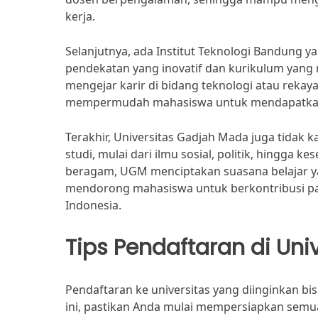
kerja.
Selanjutnya, ada Institut Teknologi Bandung 
pendekatan yang inovatif dan kurikulum yang r
mengejar karir di bidang teknologi atau rekaya
mempermudah mahasiswa untuk mendapatkan p
Terakhir, Universitas Gadjah Mada juga tidak 
studi, mulai dari ilmu sosial, politik, hingga
beragam, UGM menciptakan suasana belajar ya
mendorong mahasiswa untuk berkontribusi p
Indonesia.
Tips Pendaftaran di Uni
Pendaftaran ke universitas yang diinginkan 
ini, pastikan Anda mulai mempersiapkan sem