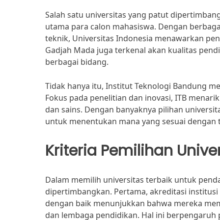
Salah satu universitas yang patut dipertimbang
utama para calon mahasiswa. Dengan berbagai 
teknik, Universitas Indonesia menawarkan pendi
Gadjah Mada juga terkenal akan kualitas pend
berbagai bidang.
Tidak hanya itu, Institut Teknologi Bandung mer
Fokus pada penelitian dan inovasi, ITB menar
dan sains. Dengan banyaknya pilihan universi
untuk menentukan mana yang sesuai dengan t
Kriteria Pemilihan Unive
Dalam memilih universitas terbaik untuk penda
dipertimbangkan. Pertama, akreditasi institusi
dengan baik menunjukkan bahwa mereka meme
dan lembaga pendidikan. Hal ini berpengaruh 