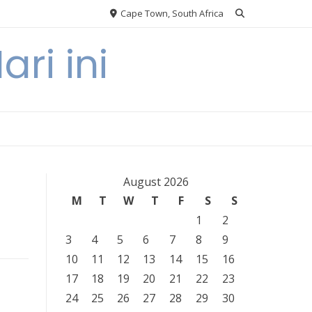
Cape Town, South Africa
ri ini
August 2026
M
T
W
T
F
S
S
1
2
3
4
5
6
7
8
9
10
11
12
13
14
15
16
17
18
19
20
21
22
23
24
25
26
27
28
29
30