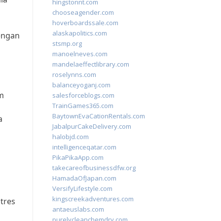
hingstonnt.com
chooseagender.com
hoverboardssale.com
alaskapolitics.com
engan
stsmp.org
manoelneves.com
mandelaeffectlibrary.com
roselynns.com
balanceyoganj.com
am
salesforceblogs.com
TrainGames365.com
BaytownEvaCationRentals.com
a
JabalpurCakeDelivery.com
halobjd.com
intelligenceqatar.com
PikaPikaApp.com
takecareofbusinessdfw.org
HamadaOfJapan.com
VersifyLifestyle.com
kingscreekadventures.com
tres
antaeuslabs.com
purelycleanchemdry.com