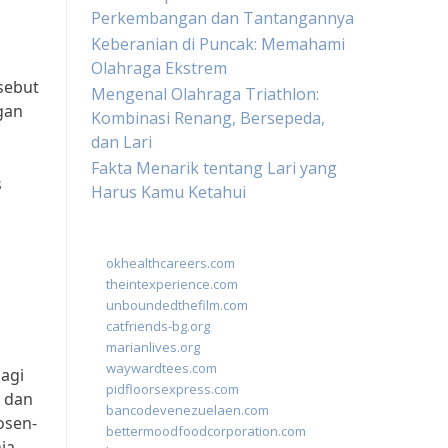
Perkembangan dan Tantangannya
Keberanian di Puncak: Memahami
Olahraga Ekstrem
rsebut
Mengenal Olahraga Triathlon:
gan
Kombinasi Renang, Bersepeda,
dan Lari
Fakta Menarik tentang Lari yang
s
Harus Kamu Ketahui
n
okhealthcareers.com
theintexperience.com
unboundedthefilm.com
catfriends-bg.org
marianlives.org
waywardtees.com
agi
pidfloorsexpress.com
m dan
bancodevenezuelaen.com
osen-
bettermoodfoodcorporation.com
ia