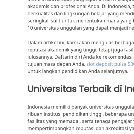
akademis dan profesional Anda. Di Indonesia,
berkualitas dan lingkungan belajar yang mend
seringkali sulit untuk menentukan mana yang t
10 universitas unggulan yang dapat menjadi r
Dalam artikel ini, kami akan mengulas berbagai
reputasi akademik yang tinggi, tetapi juga fas
lulusannya. Daftarin diri Anda ke rekomendasi
tujuan masa depan Anda.
slot deposit pulsa 50
untuk langkah pendidikan Anda selanjutnya.
Universitas Terbaik di I
Indonesia memiliki banyak universitas unggula
ribuan institusi pendidikan tinggi, beberapa 
fasilitas yang memadai, serta tenaga pengajar
mempertimbangkan reputasi dan akreditasi ya