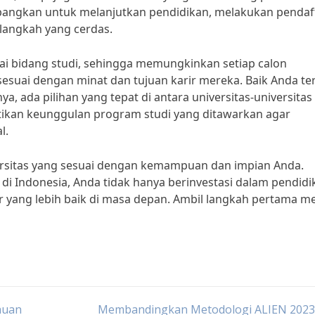
angkan untuk melanjutkan pendidikan, melakukan pendaf
h langkah yang cerdas.
ai bidang studi, sehingga memungkinkan setiap calon
ai dengan minat dan tujuan karir mereka. Baik Anda ter
nya, ada pilihan yang tepat di antara universitas-universitas
ikan keunggulan program studi yang ditawarkan agar
l.
iversitas yang sesuai dengan kemampuan dan impian Anda.
 di Indonesia, Anda tidak hanya berinvestasi dalam pendidi
r yang lebih baik di masa depan. Ambil langkah pertama m
auan
Membandingkan Metodologi ALIEN 2023