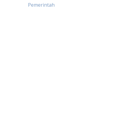
Post
Pemerintah
navigation