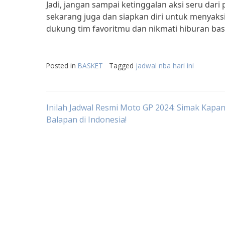
Jadi, jangan sampai ketinggalan aksi seru dari
sekarang juga dan siapkan diri untuk menyaks
dukung tim favoritmu dan nikmati hiburan bas
Posted in
BASKET
Tagged
jadwal nba hari ini
Post
Inilah Jadwal Resmi Moto GP 2024: Simak Kapa
Balapan di Indonesia!
navigation