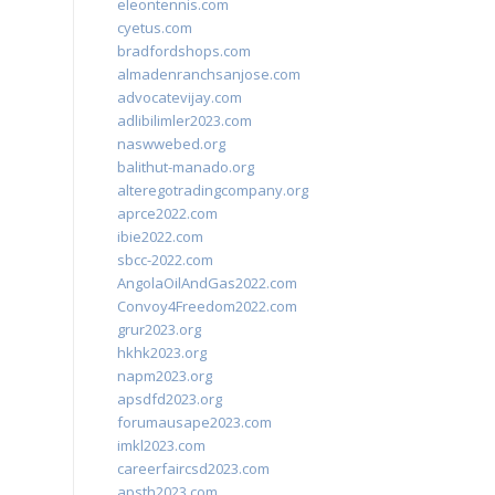
eleontennis.com
cyetus.com
bradfordshops.com
almadenranchsanjose.com
advocatevijay.com
adlibilimler2023.com
naswwebed.org
balithut-manado.org
alteregotradingcompany.org
aprce2022.com
ibie2022.com
sbcc-2022.com
AngolaOilAndGas2022.com
Convoy4Freedom2022.com
grur2023.org
hkhk2023.org
napm2023.org
apsdfd2023.org
forumausape2023.com
imkl2023.com
careerfaircsd2023.com
apsth2023.com