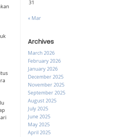
31
akan
« Mar
tuk
Archives
,
March 2026
February 2026
January 2026
itus
December 2025
ara
November 2025
September 2025
August 2025
lu
July 2025
iap
June 2025
ari
May 2025
April 2025