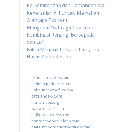
Perkembangan dan Tantangannya
Keberanian di Puncak: Memahami
Olahraga Ekstrem
Mengenal Olahraga Triathlon:
Kombinasi Renang, Bersepeda,
dan Lari
Fakta Menarik tentang Lari yang
Harus Kamu Ketahui
okhealthcareers.com
theintexperience.com
unboundedthefilm.com
catfriends-bg.org
marianlives.org
waywardtees.com
pidfloorsexpress.com
bancodevenezuelaen.com
bettermoodfoodcorporation.com