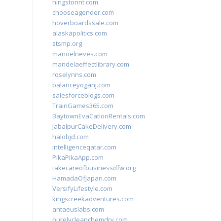
hingstonnt.com
chooseagender.com
hoverboardssale.com
alaskapolitics.com
stsmp.org
manoelneves.com
mandelaeffectlibrary.com
roselynns.com
balanceyoganj.com
salesforceblogs.com
TrainGames365.com
BaytownEvaCationRentals.com
JabalpurCakeDelivery.com
halobjd.com
intelligenceqatar.com
PikaPikaApp.com
takecareofbusinessdfw.org
HamadaOfJapan.com
VersifyLifestyle.com
kingscreekadventures.com
antaeuslabs.com
purelycleanchemdry.com