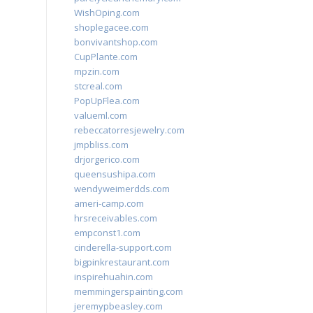
WishOping.com
shoplegacee.com
bonvivantshop.com
CupPlante.com
mpzin.com
stcreal.com
PopUpFlea.com
valueml.com
rebeccatorresjewelry.com
jmpbliss.com
drjorgerico.com
queensushipa.com
wendyweimerdds.com
ameri-camp.com
hrsreceivables.com
empconst1.com
cinderella-support.com
bigpinkrestaurant.com
inspirehuahin.com
memmingerspainting.com
jeremypbeasley.com