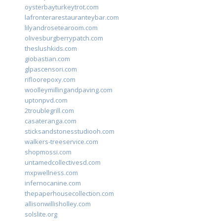
oysterbayturkeytrot.com
lafronterarestauranteybar.com
lilyandrosetearoom.com
olivesburgberrypatch.com
theslushkids.com
giobastian.com
glpascensori.com
rifloorepoxy.com
woolleymillingandpaving.com
uptonpvd.com
2troublegrill.com
casateranga.com
sticksandstonesstudiooh.com
walkers-treeservice.com
shopmossi.com
untamedcollectivesd.com
mxpwellness.com
infernocanine.com
thepaperhousecollection.com
allisonwillisholley.com
solslite.org