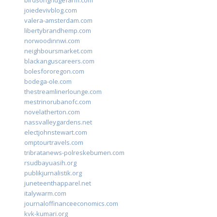
birdsongridgefarm.com
joiedevivblog.com
valera-amsterdam.com
libertybrandhemp.com
norwoodinnwi.com
neighboursmarket.com
blackanguscareers.com
bolesfororegon.com
bodega-ole.com
thestreamlinerlounge.com
mestrinorubanofc.com
novelatherton.com
nassvalleygardens.net
electjohnstewart.com
omptourtravels.com
tribratanews-polreskebumen.com
rsudbayuasih.org
publikjurnalistik.org
juneteenthapparel.net
italywarm.com
journaloffinanceeconomics.com
kvk-kumari.org