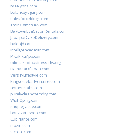
roselynns.com
balanceyoganj.com
salesforceblogs.com
TrainGames365.com
BaytownEvaCationRentals.com
JabalpurCakeDelivery.com
halobjd.com
intelligenceqatar.com
PikaPikaApp.com
takecareofbusinessdfw.org
HamadaOfJapan.com
VersifyLifestyle.com
kingscreekadventures.com
antaeuslabs.com
purelycleanchemdry.com
WishOping.com
shoplegacee.com
bonvivantshop.com
CupPlante.com
mpzin.com
stcreal.com