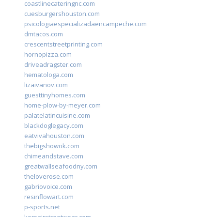
coastlinecateringnc.com
cuesburgershouston.com
psicologiaespecializadaencampeche.com
dmtacos.com
crescentstreetprinting.com
hornopizza.com
driveadragster.com
hematologa.com
lizaivanov.com
guesttinyhomes.com
home-plow-by-meyer.com
palatelatincuisine.com
blackdoglegacy.com
eatvivahouston.com
thebigshowok.com
chimeandstave.com
greatwallseafoodny.com
theloverose.com
gabriovoice.com
resinflowart.com
p-sports.net