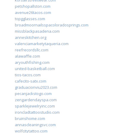
korsairstreetwear.com
petshopallston.com
avenue26tacos.com
topgglasses.com
broadmoornailsspacoloradosprings.com
missblackpasadena.com
anneskitchen.org
valenciamarketytaqueria.com
reefrecordsllc.com
alawaffle.com
aryouthfishing.com
united-basketball.com
tios-tacos.com
cafecito-satx.com
graduacionviu2023.com
pecanjackstogo.com
zengardendayspa.com
sparklejewelryinc.com
ironcladtattoostudio.com
bruinshome.com
annascleaningsvc.com
wolfcitytattoo.com