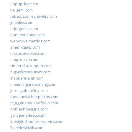
PopUpFlea.com
valueml.com
rebeccatorresjewelry.com
jmpbliss.com
drjorgerico.com
queensushipa.com
wendyweimerdds.com
ameri-camp.com
hrsreceivables.com
empconst1.com
cinderella-support.com
bigpinkrestaurant.com
inspirehuahin.com
memmingerspainting.com
jeremypbeasley.com
thesandwichdepotcos.com
drgiggleshouseofpain.com
hotflashdesigns.com
garagenadeau.com
lifestylechauffeurservice.com
EverNewNails.com