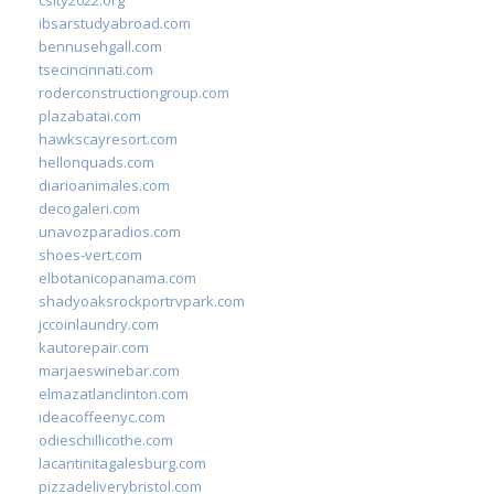
ibsarstudyabroad.com
bennusehgall.com
tsecincinnati.com
roderconstructiongroup.com
plazabatai.com
hawkscayresort.com
hellonquads.com
diarioanimales.com
decogaleri.com
unavozparadios.com
shoes-vert.com
elbotanicopanama.com
shadyoaksrockportrvpark.com
jccoinlaundry.com
kautorepair.com
marjaeswinebar.com
elmazatlanclinton.com
ideacoffeenyc.com
odieschillicothe.com
lacantinitagalesburg.com
pizzadeliverybristol.com