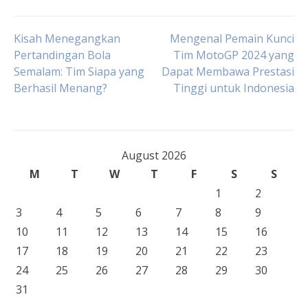
Post
Kisah Menegangkan
Mengenal Pemain Kunci
Pertandingan Bola
Tim MotoGP 2024 yang
Semalam: Tim Siapa yang
Dapat Membawa Prestasi
navigation
Berhasil Menang?
Tinggi untuk Indonesia
August 2026
M
T
W
T
F
S
S
1
2
3
4
5
6
7
8
9
10
11
12
13
14
15
16
17
18
19
20
21
22
23
24
25
26
27
28
29
30
31