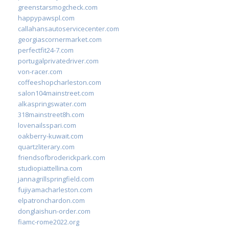
greenstarsmogcheck.com
happypawspl.com
callahansautoservicecenter.com
georgiascornermarket.com
perfectfit24-7.com
portugalprivatedriver.com
von-racer.com
coffeeshopcharleston.com
salon104mainstreet.com
alkaspringswater.com
318mainstreet8h.com
lovenailsspari.com
oakberry-kuwait.com
quartzliterary.com
friendsofbroderickpark.com
studiopiattellina.com
jannagrillspringfield.com
fujiyamacharleston.com
elpatronchardon.com
donglaishun-order.com
fiamc-rome2022.org