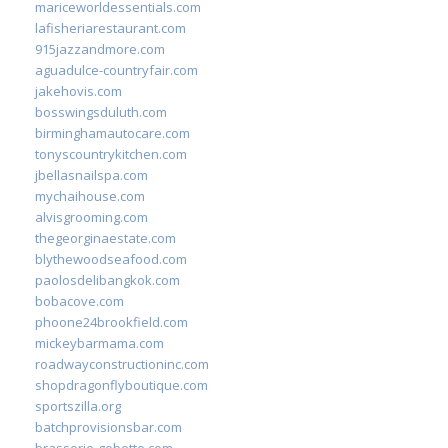
mariceworldessentials.com
lafisheriarestaurant.com
915jazzandmore.com
aguadulce-countryfair.com
jakehovis.com
bosswingsduluth.com
birminghamautocare.com
tonyscountrykitchen.com
jbellasnailspa.com
mychaihouse.com
alvisgrooming.com
thegeorginaestate.com
blythewoodseafood.com
paolosdelibangkok.com
bobacove.com
phoone24brookfield.com
mickeybarmama.com
roadwayconstructioninc.com
shopdragonflyboutique.com
sportszilla.org
batchprovisionsbar.com
brasserie-gobette.com