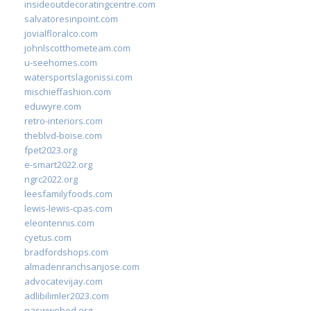
insideoutdecoratingcentre.com
salvatoresinpoint.com
jovialfloralco.com
johnlscotthometeam.com
u-seehomes.com
watersportslagonissi.com
mischieffashion.com
eduwyre.com
retro-interiors.com
theblvd-boise.com
fpet2023.org
e-smart2022.org
ngrc2022.org
leesfamilyfoods.com
lewis-lewis-cpas.com
eleontennis.com
cyetus.com
bradfordshops.com
almadenranchsanjose.com
advocatevijay.com
adlibilimler2023.com
naswwebed.org