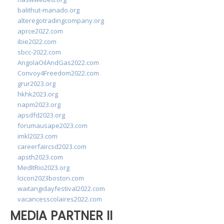
balithut-manado.org
alteregotradingcompany.org
aprce2022.com
ibie2022.com
sbcc-2022.com
AngolaOilAndGas2022.com
Convoy4Freedom2022.com
grur2023.org
hkhk2023.org
napm2023.org
apsdfd2023.org
forumausape2023.com
imkl2023.com
careerfaircsd2023.com
apsth2023.com
MedItRio2023.org
lcicon2023boston.com
waitangidayfestival2022.com
vacancesscolaires2022.com
MEDIA PARTNER II