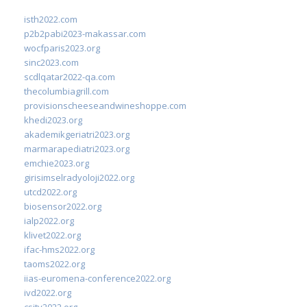
isth2022.com
p2b2pabi2023-makassar.com
wocfparis2023.org
sinc2023.com
scdlqatar2022-qa.com
thecolumbiagrill.com
provisionscheeseandwineshoppe.com
khedi2023.org
akademikgeriatri2023.org
marmarapediatri2023.org
emchie2023.org
girisimselradyoloji2022.org
utcd2022.org
biosensor2022.org
ialp2022.org
klivet2022.org
ifac-hms2022.org
taoms2022.org
iias-euromena-conference2022.org
ivd2022.org
csity2022.org