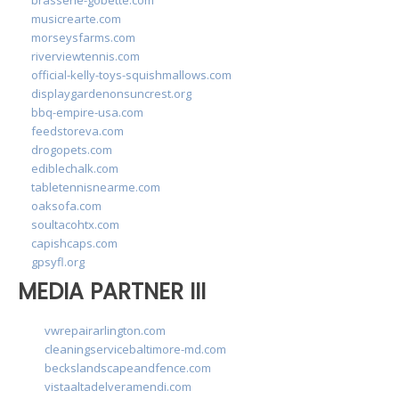
musicrearte.com
morseysfarms.com
riverviewtennis.com
official-kelly-toys-squishmallows.com
displaygardenonsuncrest.org
bbq-empire-usa.com
feedstoreva.com
drogopets.com
ediblechalk.com
tabletennisnearme.com
oaksofa.com
soultacohtx.com
capishcaps.com
gpsyfl.org
MEDIA PARTNER III
vwrepairarlington.com
cleaningservicebaltimore-md.com
beckslandscapeandfence.com
vistaaltadelveramendi.com