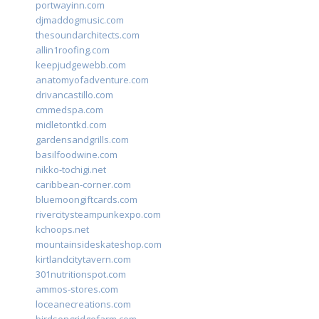
portwayinn.com
djmaddogmusic.com
thesoundarchitects.com
allin1roofing.com
keepjudgewebb.com
anatomyofadventure.com
drivancastillo.com
cmmedspa.com
midletontkd.com
gardensandgrills.com
basilfoodwine.com
nikko-tochigi.net
caribbean-corner.com
bluemoongiftcards.com
rivercitysteampunkexpo.com
kchoops.net
mountainsideskateshop.com
kirtlandcitytavern.com
301nutritionspot.com
ammos-stores.com
loceanecreations.com