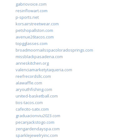
gabriovoice.com
resinflowart.com
p-sports.net
korsairstreetwear.com
petshopallston.com
avenue26tacos.com
topgglasses.com
broadmoornailsspacoloradosprings.com
missblackpasadena.com
anneskitchen.org
valenciamarketytaqueria.com
reefrecordsllc.com
alawaffle.com
aryouthfishing.com
united-basketball.com
tios-tacos.com
cafecito-satx.com
graduacionviu2023.com
pecanjackstogo.com
zengardendayspa.com
sparklejewelryinc.com