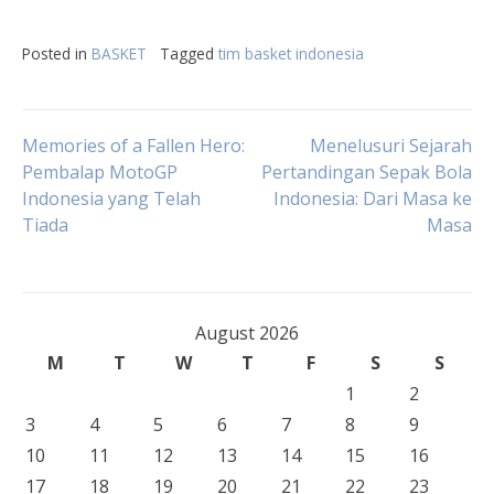
Posted in
BASKET
Tagged
tim basket indonesia
Post
Memories of a Fallen Hero:
Menelusuri Sejarah
Pembalap MotoGP
Pertandingan Sepak Bola
Indonesia yang Telah
Indonesia: Dari Masa ke
navigation
Tiada
Masa
August 2026
M
T
W
T
F
S
S
1
2
3
4
5
6
7
8
9
10
11
12
13
14
15
16
17
18
19
20
21
22
23