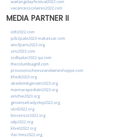
waitangidayfestival2022.com
vacancesscolaires2022.com
MEDIA PARTNER II
isth2022.com
p2b2pabi2023-makassar.com
wocfparis2023.org
sinc2023.com
scdlqatar2022-qa.com
thecolumbiagrill.com
provisionscheeseandwineshoppe.com
khedi2023.org
akademikgeriatri2023.org
marmarapediatri2023.org
emchie2023.org
girisimselradyoloji2022.org
utcd2022.org
biosensor2022.org
ialp2022.org
klivet2022.org
ifac-hms2022.org