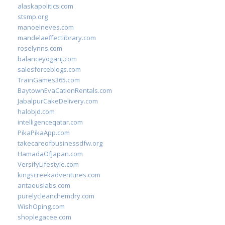
alaskapolitics.com
stsmp.org
manoelneves.com
mandelaeffectlibrary.com
roselynns.com
balanceyoganj.com
salesforceblogs.com
TrainGames365.com
BaytownEvaCationRentals.com
JabalpurCakeDelivery.com
halobjd.com
intelligenceqatar.com
PikaPikaApp.com
takecareofbusinessdfw.org
HamadaOfJapan.com
VersifyLifestyle.com
kingscreekadventures.com
antaeuslabs.com
purelycleanchemdry.com
WishOping.com
shoplegacee.com