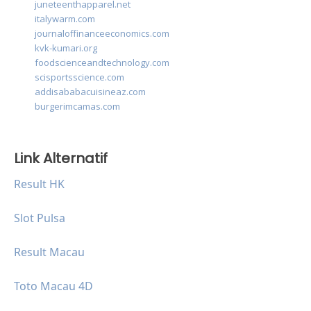
juneteenthapparel.net
italywarm.com
journaloffinanceeconomics.com
kvk-kumari.org
foodscienceandtechnology.com
scisportsscience.com
addisababacuisineaz.com
burgerimcamas.com
Link Alternatif
Result HK
Slot Pulsa
Result Macau
Toto Macau 4D