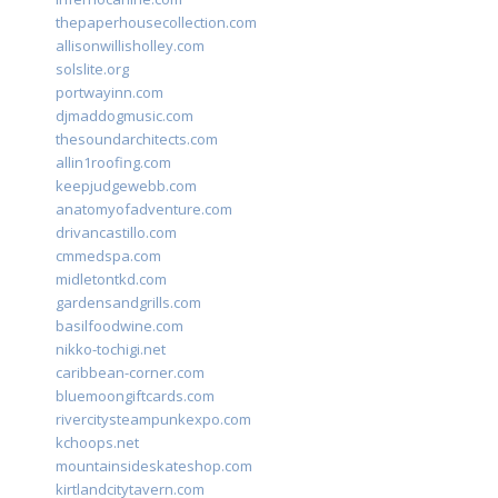
thepaperhousecollection.com
allisonwillisholley.com
solslite.org
portwayinn.com
djmaddogmusic.com
thesoundarchitects.com
allin1roofing.com
keepjudgewebb.com
anatomyofadventure.com
drivancastillo.com
cmmedspa.com
midletontkd.com
gardensandgrills.com
basilfoodwine.com
nikko-tochigi.net
caribbean-corner.com
bluemoongiftcards.com
rivercitysteampunkexpo.com
kchoops.net
mountainsideskateshop.com
kirtlandcitytavern.com