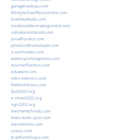
garagenadeau.com
lifestylechauffeurservice.com
EverNewNails.com
insideoutdecoratingcentre.com
salvatoresinpoint.com
jovialfloralco.com
johnlscotthometeam.com
u-seehomes.com
watersportslagonissi.com
mischieffashion.com
eduwyre.com
retro-interiors.com
theblvd-boise.com
fpet2023.org
e-smart2022.org
ngrc2022.org
leesfamilyfoods.com
lewis-lewis-cpas.com
eleontennis.com
cyetus.com
bradfordshops.com