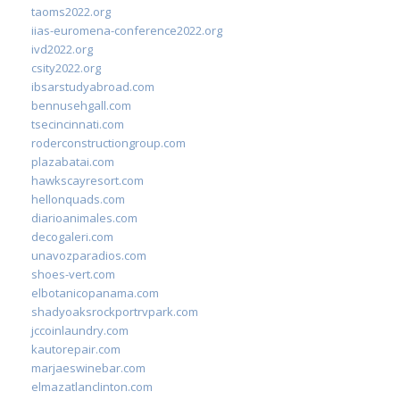
taoms2022.org
iias-euromena-conference2022.org
ivd2022.org
csity2022.org
ibsarstudyabroad.com
bennusehgall.com
tsecincinnati.com
roderconstructiongroup.com
plazabatai.com
hawkscayresort.com
hellonquads.com
diarioanimales.com
decogaleri.com
unavozparadios.com
shoes-vert.com
elbotanicopanama.com
shadyoaksrockportrvpark.com
jccoinlaundry.com
kautorepair.com
marjaeswinebar.com
elmazatlanclinton.com