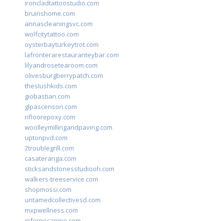
ironcladtattoostudio.com
bruinshome.com
annascleaningsvc.com
wolfcitytattoo.com
oysterbayturkeytrot.com
lafronterarestauranteybar.com
lilyandrosetearoom.com
olivesburgberrypatch.com
theslushkids.com
giobastian.com
glpascensori.com
rifloorepoxy.com
woolleymillingandpaving.com
uptonpvd.com
2troublegrill.com
casateranga.com
sticksandstonesstudiooh.com
walkers-treeservice.com
shopmossi.com
untamedcollectivesd.com
mxpwellness.com
infernocanine.com