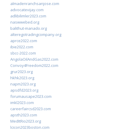
almadenranchsanjose.com
advocatevijay.com
adlibilimler2023.com
naswwebed.org
balithut-manado.org
alteregotradingcompany.org
aprce2022.com
ibie2022.com
sbcc-2022.com
AngolaOilAndGas2022.com
Convoy4Freedom2022.com
grur2023.org
hkhk2023.org
napm2023.org
apsdfd2023.org
forumausape2023.com
imkl2023.com
careerfaircsd2023.com
apsth2023.com
MedItRio2023.org
lcicon2023boston.com