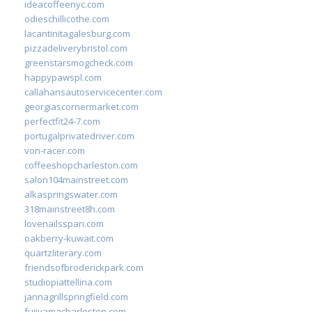
ideacoffeenyc.com
odieschillicothe.com
lacantinitagalesburg.com
pizzadeliverybristol.com
greenstarsmogcheck.com
happypawspl.com
callahansautoservicecenter.com
georgiascornermarket.com
perfectfit24-7.com
portugalprivatedriver.com
von-racer.com
coffeeshopcharleston.com
salon104mainstreet.com
alkaspringswater.com
318mainstreet8h.com
lovenailsspari.com
oakberry-kuwait.com
quartzliterary.com
friendsofbroderickpark.com
studiopiattellina.com
jannagrillspringfield.com
fujiyamacharleston.com