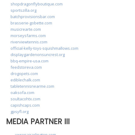
shopdragonflyboutique.com
sportszilla.org
batchprovisionsbar.com
brasserie-gobette.com
musicrearte.com
morseysfarms.com
riverviewtennis.com
official-kelly-toys-squishmallows.com
displaygardenonsuncrest.org
bbq-empire-usa.com
feedstoreva.com
drogopets.com
ediblechalk.com
tabletennisnearme.com
oaksofa.com
soultacohtx.com
capishcaps.com
gpsyfl.org
MEDIA PARTNER III
vwrepairarlington.com