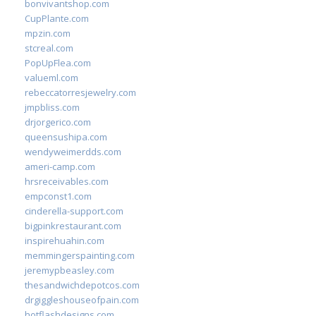
bonvivantshop.com
CupPlante.com
mpzin.com
stcreal.com
PopUpFlea.com
valueml.com
rebeccatorresjewelry.com
jmpbliss.com
drjorgerico.com
queensushipa.com
wendyweimerdds.com
ameri-camp.com
hrsreceivables.com
empconst1.com
cinderella-support.com
bigpinkrestaurant.com
inspirehuahin.com
memmingerspainting.com
jeremypbeasley.com
thesandwichdepotcos.com
drgiggleshouseofpain.com
hotflashdesigns.com