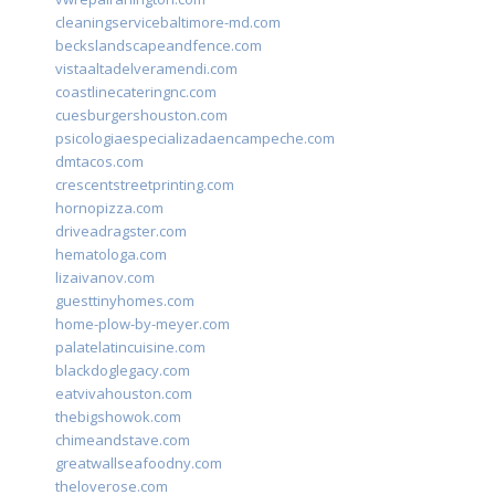
cleaningservicebaltimore-md.com
beckslandscapeandfence.com
vistaaltadelveramendi.com
coastlinecateringnc.com
cuesburgershouston.com
psicologiaespecializadaencampeche.com
dmtacos.com
crescentstreetprinting.com
hornopizza.com
driveadragster.com
hematologa.com
lizaivanov.com
guesttinyhomes.com
home-plow-by-meyer.com
palatelatincuisine.com
blackdoglegacy.com
eatvivahouston.com
thebigshowok.com
chimeandstave.com
greatwallseafoodny.com
theloverose.com