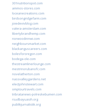
301nutritionspot.com
ammos-stores.com
loceanecreations.com
birdsongridgefarm.com
joiedevivblog.com
valera-amsterdam.com
libertybrandhemp.com
norwoodinnwi.com
neighboursmarket.com
blackanguscareers.com
bolesfororegon.com
bodega-ole.com
thestreamlinerlounge.com
mestrinorubanofc.com
novelatherton.com
nassvalleygardens.net
electjohnstewart.com
omptourtravels.com
tribratanews-polreskebumen.com
rsudbayuasih.org
publikjurnalistik.org