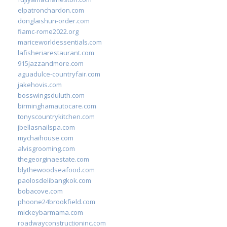
elpatronchardon.com
donglaishun-order.com
fiamc-rome2022.org
mariceworldessentials.com
lafisheriarestaurant.com
915jazzandmore.com
aguadulce-countryfair.com
jakehovis.com
bosswingsduluth.com
birminghamautocare.com
tonyscountrykitchen.com
jbellasnailspa.com
mychaihouse.com
alvisgrooming.com
thegeorginaestate.com
blythewoodseafood.com
paolosdelibangkok.com
bobacove.com
phoone24brookfield.com
mickeybarmama.com
roadwayconstructioninc.com