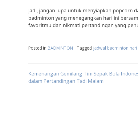
Jadi, jangan lupa untuk menyiapkan popcorn
badminton yang menegangkan hari ini bersam
favoritmu dan nikmati pertandingan yang penuh
Posted in
BADMINTON
Tagged
jadwal badminton hari 
Post
Kemenangan Gemilang Tim Sepak Bola Indone
dalam Pertandingan Tadi Malam
navigation