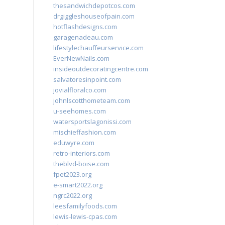
thesandwichdepotcos.com
drgiggleshouseofpain.com
hotflashdesigns.com
garagenadeau.com
lifestylechauffeurservice.com
EverNewNails.com
insideoutdecoratingcentre.com
salvatoresinpoint.com
jovialfloralco.com
johnlscotthometeam.com
u-seehomes.com
watersportslagonissi.com
mischieffashion.com
eduwyre.com
retro-interiors.com
theblvd-boise.com
fpet2023.org
e-smart2022.org
ngrc2022.org
leesfamilyfoods.com
lewis-lewis-cpas.com