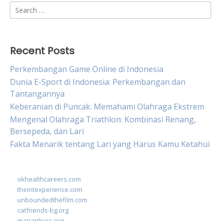
Search
for:
Recent Posts
Perkembangan Game Online di Indonesia
Dunia E-Sport di Indonesia: Perkembangan dan
Tantangannya
Keberanian di Puncak: Memahami Olahraga Ekstrem
Mengenal Olahraga Triathlon: Kombinasi Renang,
Bersepeda, dan Lari
Fakta Menarik tentang Lari yang Harus Kamu Ketahui
okhealthcareers.com
theintexperience.com
unboundedthefilm.com
catfriends-bg.org
marianlives.org