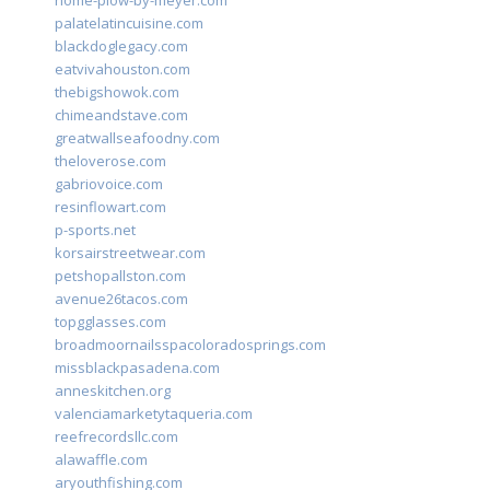
home-plow-by-meyer.com
palatelatincuisine.com
blackdoglegacy.com
eatvivahouston.com
thebigshowok.com
chimeandstave.com
greatwallseafoodny.com
theloverose.com
gabriovoice.com
resinflowart.com
p-sports.net
korsairstreetwear.com
petshopallston.com
avenue26tacos.com
topgglasses.com
broadmoornailsspacoloradosprings.com
missblackpasadena.com
anneskitchen.org
valenciamarketytaqueria.com
reefrecordsllc.com
alawaffle.com
aryouthfishing.com