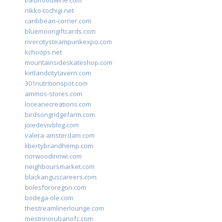
basilfoodwine.com
nikko-tochigi.net
caribbean-corner.com
bluemoongiftcards.com
rivercitysteampunkexpo.com
kchoops.net
mountainsideskateshop.com
kirtlandcitytavern.com
301nutritionspot.com
ammos-stores.com
loceanecreations.com
birdsongridgefarm.com
joiedevivblog.com
valera-amsterdam.com
libertybrandhemp.com
norwoodinnwi.com
neighboursmarket.com
blackanguscareers.com
bolesfororegon.com
bodega-ole.com
thestreamlinerlounge.com
mestrinorubanofc.com