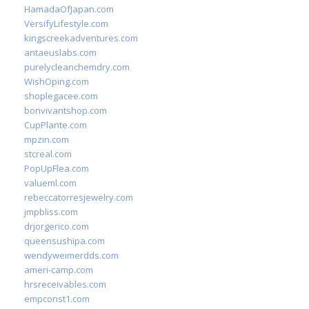
HamadaOfJapan.com
VersifyLifestyle.com
kingscreekadventures.com
antaeuslabs.com
purelycleanchemdry.com
WishOping.com
shoplegacee.com
bonvivantshop.com
CupPlante.com
mpzin.com
stcreal.com
PopUpFlea.com
valueml.com
rebeccatorresjewelry.com
jmpbliss.com
drjorgerico.com
queensushipa.com
wendyweimerdds.com
ameri-camp.com
hrsreceivables.com
empconst1.com