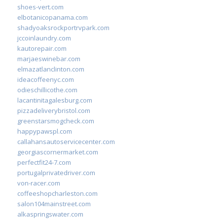
shoes-vert.com
elbotanicopanama.com
shadyoaksrockportrvpark.com
jccoinlaundry.com
kautorepair.com
marjaeswinebar.com
elmazatlanclinton.com
ideacoffeenyc.com
odieschillicothe.com
lacantinitagalesburg.com
pizzadeliverybristol.com
greenstarsmogcheck.com
happypawspl.com
callahansautoservicecenter.com
georgiascornermarket.com
perfectfit24-7.com
portugalprivatedriver.com
von-racer.com
coffeeshopcharleston.com
salon104mainstreet.com
alkaspringswater.com