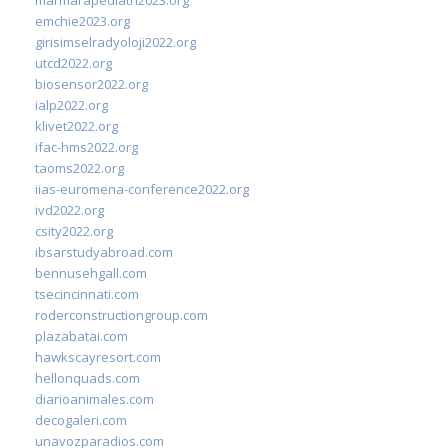
emchie2023.org
girisimselradyoloji2022.org
utcd2022.org
biosensor2022.org
ialp2022.org
klivet2022.org
ifac-hms2022.org
taoms2022.org
iias-euromena-conference2022.org
ivd2022.org
csity2022.org
ibsarstudyabroad.com
bennusehgall.com
tsecincinnati.com
roderconstructiongroup.com
plazabatai.com
hawkscayresort.com
hellonquads.com
diarioanimales.com
decogaleri.com
unavozparadios.com