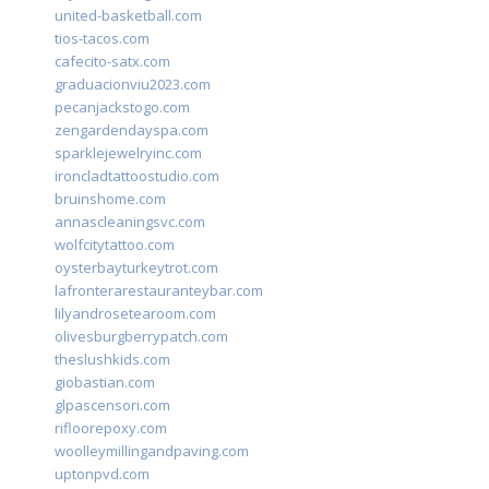
united-basketball.com
tios-tacos.com
cafecito-satx.com
graduacionviu2023.com
pecanjackstogo.com
zengardendayspa.com
sparklejewelryinc.com
ironcladtattoostudio.com
bruinshome.com
annascleaningsvc.com
wolfcitytattoo.com
oysterbayturkeytrot.com
lafronterarestauranteybar.com
lilyandrosetearoom.com
olivesburgberrypatch.com
theslushkids.com
giobastian.com
glpascensori.com
rifloorepoxy.com
woolleymillingandpaving.com
uptonpvd.com