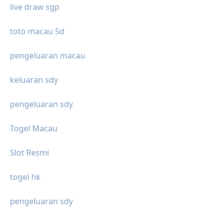
live draw sgp
toto macau 5d
pengeluaran macau
keluaran sdy
pengeluaran sdy
Togel Macau
Slot Resmi
togel hk
pengeluaran sdy