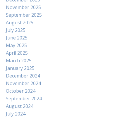
November 2025
September 2025
August 2025
July 2025
June 2025
May 2025
April 2025
March 2025
January 2025
December 2024
November 2024
October 2024
September 2024
August 2024
July 2024