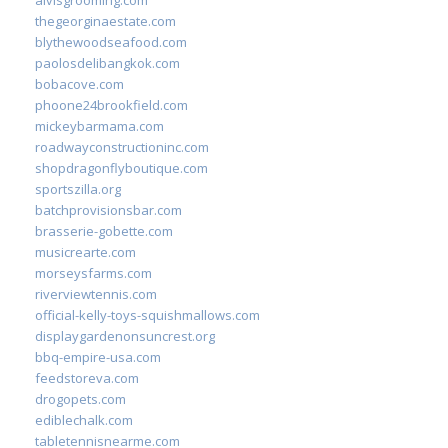
thegeorginaestate.com
blythewoodseafood.com
paolosdelibangkok.com
bobacove.com
phoone24brookfield.com
mickeybarmama.com
roadwayconstructioninc.com
shopdragonflyboutique.com
sportszilla.org
batchprovisionsbar.com
brasserie-gobette.com
musicrearte.com
morseysfarms.com
riverviewtennis.com
official-kelly-toys-squishmallows.com
displaygardenonsuncrest.org
bbq-empire-usa.com
feedstoreva.com
drogopets.com
ediblechalk.com
tabletennisnearme.com