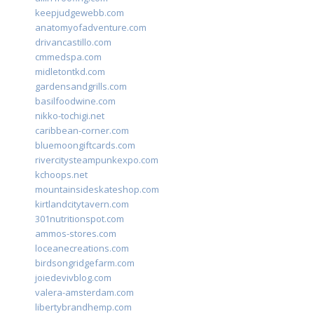
keepjudgewebb.com
anatomyofadventure.com
drivancastillo.com
cmmedspa.com
midletontkd.com
gardensandgrills.com
basilfoodwine.com
nikko-tochigi.net
caribbean-corner.com
bluemoongiftcards.com
rivercitysteampunkexpo.com
kchoops.net
mountainsideskateshop.com
kirtlandcitytavern.com
301nutritionspot.com
ammos-stores.com
loceanecreations.com
birdsongridgefarm.com
joiedevivblog.com
valera-amsterdam.com
libertybrandhemp.com