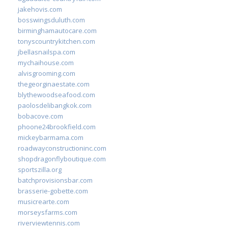
jakehovis.com
bosswingsduluth.com
birminghamautocare.com
tonyscountrykitchen.com
jbellasnailspa.com
mychaihouse.com
alvisgrooming.com
thegeorginaestate.com
blythewoodseafood.com
paolosdelibangkok.com
bobacove.com
phoone24brookfield.com
mickeybarmama.com
roadwayconstructioninc.com
shopdragonflyboutique.com
sportszilla.org
batchprovisionsbar.com
brasserie-gobette.com
musicrearte.com
morseysfarms.com
riverviewtennis.com