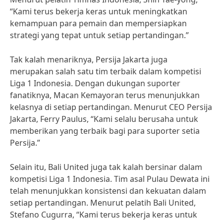
“Kami terus bekerja keras untuk meningkatkan
kemampuan para pemain dan mempersiapkan
strategi yang tepat untuk setiap pertandingan.”
Tak kalah menariknya, Persija Jakarta juga
merupakan salah satu tim terbaik dalam kompetisi
Liga 1 Indonesia. Dengan dukungan suporter
fanatiknya, Macan Kemayoran terus menunjukkan
kelasnya di setiap pertandingan. Menurut CEO Persija
Jakarta, Ferry Paulus, “Kami selalu berusaha untuk
memberikan yang terbaik bagi para suporter setia
Persija.”
Selain itu, Bali United juga tak kalah bersinar dalam
kompetisi Liga 1 Indonesia. Tim asal Pulau Dewata ini
telah menunjukkan konsistensi dan kekuatan dalam
setiap pertandingan. Menurut pelatih Bali United,
Stefano Cugurra, “Kami terus bekerja keras untuk