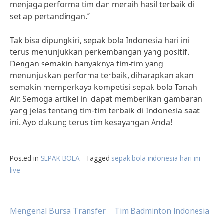
menjaga performa tim dan meraih hasil terbaik di
setiap pertandingan.”
Tak bisa dipungkiri, sepak bola Indonesia hari ini
terus menunjukkan perkembangan yang positif.
Dengan semakin banyaknya tim-tim yang
menunjukkan performa terbaik, diharapkan akan
semakin memperkaya kompetisi sepak bola Tanah
Air. Semoga artikel ini dapat memberikan gambaran
yang jelas tentang tim-tim terbaik di Indonesia saat
ini. Ayo dukung terus tim kesayangan Anda!
Posted in
SEPAK BOLA
Tagged
sepak bola indonesia hari ini
live
Post
Mengenal Bursa Transfer
Tim Badminton Indonesia