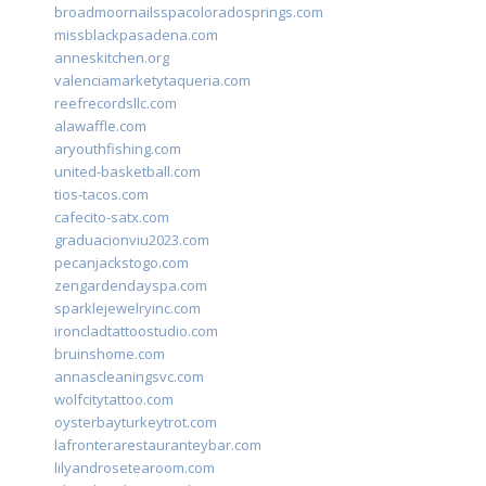
broadmoornailsspacoloradosprings.com
missblackpasadena.com
anneskitchen.org
valenciamarketytaqueria.com
reefrecordsllc.com
alawaffle.com
aryouthfishing.com
united-basketball.com
tios-tacos.com
cafecito-satx.com
graduacionviu2023.com
pecanjackstogo.com
zengardendayspa.com
sparklejewelryinc.com
ironcladtattoostudio.com
bruinshome.com
annascleaningsvc.com
wolfcitytattoo.com
oysterbayturkeytrot.com
lafronterarestauranteybar.com
lilyandrosetearoom.com