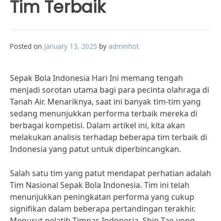
Tim Terbaik
Posted on
January 13, 2025
by
adminhot
Sepak Bola Indonesia Hari Ini memang tengah
menjadi sorotan utama bagi para pecinta olahraga di
Tanah Air. Menariknya, saat ini banyak tim-tim yang
sedang menunjukkan performa terbaik mereka di
berbagai kompetisi. Dalam artikel ini, kita akan
melakukan analisis terhadap beberapa tim terbaik di
Indonesia yang patut untuk diperbincangkan.
Salah satu tim yang patut mendapat perhatian adalah
Tim Nasional Sepak Bola Indonesia. Tim ini telah
menunjukkan peningkatan performa yang cukup
signifikan dalam beberapa pertandingan terakhir.
Menurut pelatih Timnas Indonesia, Shin Tae-yong,