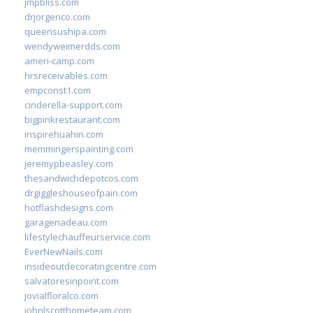
jmpbliss.com
drjorgerico.com
queensushipa.com
wendyweimerdds.com
ameri-camp.com
hrsreceivables.com
empconst1.com
cinderella-support.com
bigpinkrestaurant.com
inspirehuahin.com
memmingerspainting.com
jeremypbeasley.com
thesandwichdepotcos.com
drgiggleshouseofpain.com
hotflashdesigns.com
garagenadeau.com
lifestylechauffeurservice.com
EverNewNails.com
insideoutdecoratingcentre.com
salvatoresinpoint.com
jovialfloralco.com
johnlscotthometeam.com