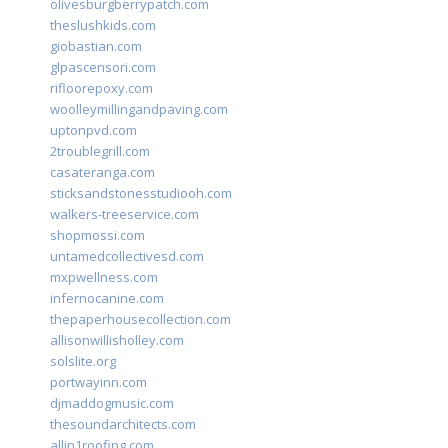
olivesburgberrypatch.com
theslushkids.com
giobastian.com
glpascensori.com
rifloorepoxy.com
woolleymillingandpaving.com
uptonpvd.com
2troublegrill.com
casateranga.com
sticksandstonesstudiooh.com
walkers-treeservice.com
shopmossi.com
untamedcollectivesd.com
mxpwellness.com
infernocanine.com
thepaperhousecollection.com
allisonwillisholley.com
solslite.org
portwayinn.com
djmaddogmusic.com
thesoundarchitects.com
allin1roofing.com