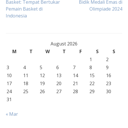
Basket: Tempat Bertukar
Bidik Medali Emas di
Pemain Basket di
Olimpiade 2024
navigation
Indonesia
August 2026
M
T
W
T
F
S
S
1
2
3
4
5
6
7
8
9
10
11
12
13
14
15
16
17
18
19
20
21
22
23
24
25
26
27
28
29
30
31
« Mar