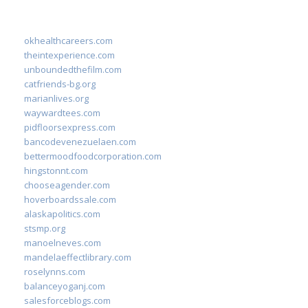
okhealthcareers.com
theintexperience.com
unboundedthefilm.com
catfriends-bg.org
marianlives.org
waywardtees.com
pidfloorsexpress.com
bancodevenezuelaen.com
bettermoodfoodcorporation.com
hingstonnt.com
chooseagender.com
hoverboardssale.com
alaskapolitics.com
stsmp.org
manoelneves.com
mandelaeffectlibrary.com
roselynns.com
balanceyoganj.com
salesforceblogs.com