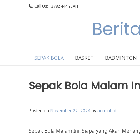
Skip
Call Us: +2782 444 YEAH
to
content
Berit
SEPAK BOLA
BASKET
BADMINTON
Sepak Bola Malam In
Posted on
November 22, 2024
by
adminhot
Sepak Bola Malam Ini: Siapa yang Akan Menan