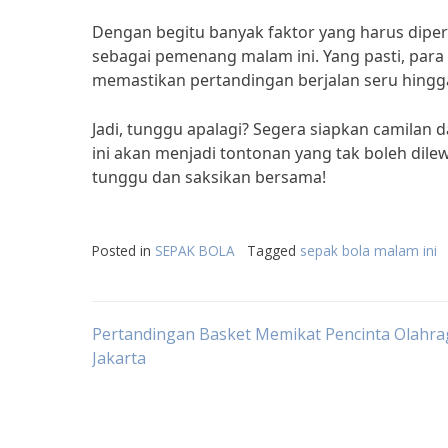
Dengan begitu banyak faktor yang harus diper
sebagai pemenang malam ini. Yang pasti, par
memastikan pertandingan berjalan seru hingga
Jadi, tunggu apalagi? Segera siapkan camilan
ini akan menjadi tontonan yang tak boleh dil
tunggu dan saksikan bersama!
Posted in
SEPAK BOLA
Tagged
sepak bola malam ini
Post
Pertandingan Basket Memikat Pencinta Olahra
Jakarta
navigation