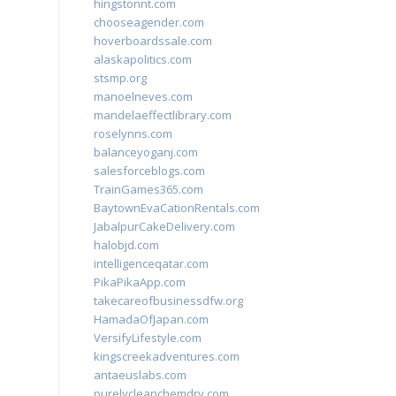
hingstonnt.com
chooseagender.com
hoverboardssale.com
alaskapolitics.com
stsmp.org
manoelneves.com
mandelaeffectlibrary.com
roselynns.com
balanceyoganj.com
salesforceblogs.com
TrainGames365.com
BaytownEvaCationRentals.com
JabalpurCakeDelivery.com
halobjd.com
intelligenceqatar.com
PikaPikaApp.com
takecareofbusinessdfw.org
HamadaOfJapan.com
VersifyLifestyle.com
kingscreekadventures.com
antaeuslabs.com
purelycleanchemdry.com