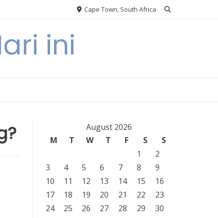
Cape Town, South Africa
ri ini
g?
August 2026
M
T
W
T
F
S
S
1
2
3
4
5
6
7
8
9
10
11
12
13
14
15
16
17
18
19
20
21
22
23
24
25
26
27
28
29
30