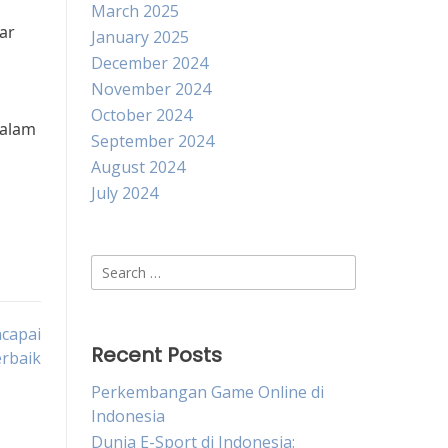
March 2025
ar
January 2025
December 2024
November 2024
October 2024
malam
September 2024
August 2024
July 2024
Search
for:
capai
Recent Posts
erbaik
Perkembangan Game Online di
Indonesia
Dunia E-Sport di Indonesia: