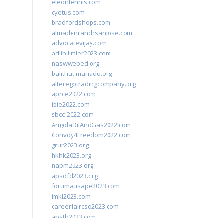
eleontennis.com
cyetus.com
bradfordshops.com
almadenranchsanjose.com
advocatevijay.com
adlibilimler2023.com
naswwebed.org
balithut-manado.org
alteregotradingcompany.org
aprce2022.com
ibie2022.com
sbcc-2022.com
AngolaOilAndGas2022.com
Convoy4Freedom2022.com
grur2023.org
hkhk2023.org
napm2023.org
apsdfd2023.org
forumausape2023.com
imkl2023.com
careerfaircsd2023.com
apsth2023.com