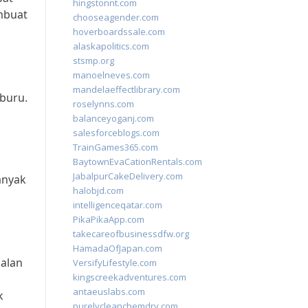
hingstonnt.com
mbuat
chooseagender.com
hoverboardssale.com
alaskapolitics.com
stsmp.org
manoelneves.com
mandelaeffectlibrary.com
-buru.
roselynns.com
balanceyoganj.com
salesforceblogs.com
TrainGames365.com
BaytownEvaCationRentals.com
JabalpurCakeDelivery.com
anyak
halobjd.com
intelligenceqatar.com
PikaPikaApp.com
takecareofbusinessdfw.org
HamadaOfJapan.com
alan
VersifyLifestyle.com
kingscreekadventures.com
antaeuslabs.com
k
purelycleanchemdry.com