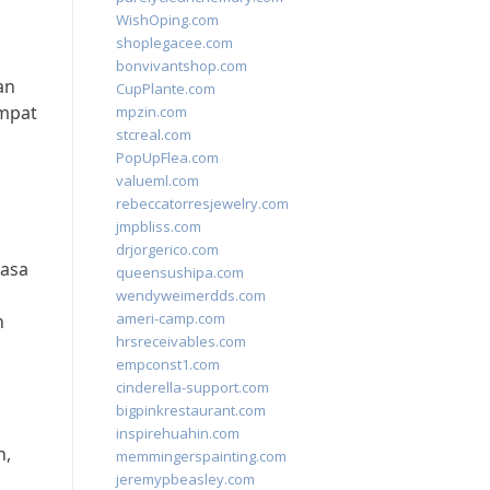
WishOping.com
shoplegacee.com
bonvivantshop.com
an
CupPlante.com
empat
mpzin.com
stcreal.com
PopUpFlea.com
valueml.com
rebeccatorresjewelry.com
jmpbliss.com
drjorgerico.com
rasa
queensushipa.com
wendyweimerdds.com
ameri-camp.com
n
hrsreceivables.com
empconst1.com
cinderella-support.com
bigpinkrestaurant.com
inspirehuahin.com
n,
memmingerspainting.com
jeremypbeasley.com