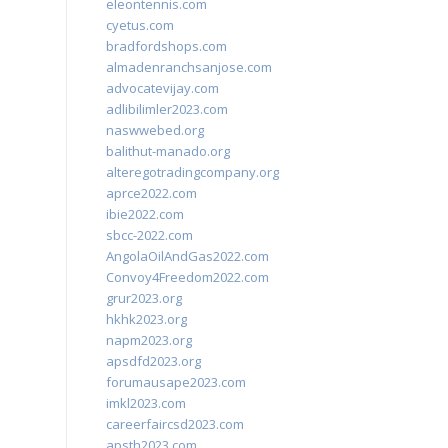
eleontennis.com
cyetus.com
bradfordshops.com
almadenranchsanjose.com
advocatevijay.com
adlibilimler2023.com
naswwebed.org
balithut-manado.org
alteregotradingcompany.org
aprce2022.com
ibie2022.com
sbcc-2022.com
AngolaOilAndGas2022.com
Convoy4Freedom2022.com
grur2023.org
hkhk2023.org
napm2023.org
apsdfd2023.org
forumausape2023.com
imkl2023.com
careerfaircsd2023.com
apsth2023.com