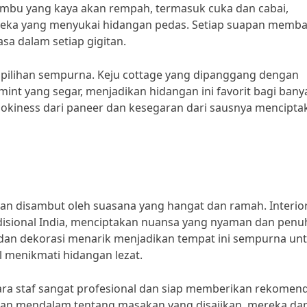
bu yang kaya akan rempah, termasuk cuka dan cabai,
reka yang menyukai hidangan pedas. Setiap suapan memb
a dalam setiap gigitan.
h pilihan sempurna. Keju cottage yang dipanggang dengan
int yang segar, menjadikan hidangan ini favorit bagi bany
okiness dari paneer dan kesegaran dari sausnya mencipta
akan disambut oleh suasana yang hangat dan ramah. Interio
adisional India, menciptakan nuansa yang nyaman dan penu
dan dekorasi menarik menjadikan tempat ini sempurna un
 menikmati hidangan lezat.
 Para staf sangat profesional dan siap memberikan rekomen
n mendalam tentang masakan yang disajikan, mereka da