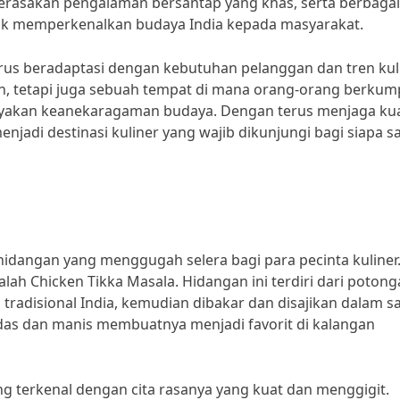
erasakan pengalaman bersantap yang khas, serta berbagai
tuk memperkenalkan budaya India kepada masyarakat.
erus beradaptasi dengan kebutuhan pelanggan dan tren kuli
n, tetapi juga sebuah tempat di mana orang-orang berkum
akan keanekaragaman budaya. Dengan terus menjaga kua
enjadi destinasi kuliner yang wajib dikunjungi bagi siapa sa
idangan yang menggugah selera bagi para pecinta kuliner
lah Chicken Tikka Masala. Hidangan ini terdiri dari poton
adisional India, kemudian dibakar dan disajikan dalam s
das dan manis membuatnya menjadi favorit di kalangan
ng terkenal dengan cita rasanya yang kuat dan menggigit.