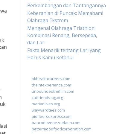
Perkembangan dan Tantangannya
awa
Keberanian di Puncak: Memahami
Olahraga Ekstrem
Mengenal Olahraga Triathlon:
Kombinasi Renang, Bersepeda,
ak
dan Lari
kan
Fakta Menarik tentang Lari yang
Harus Kamu Ketahui
okhealthcareers.com
theintexperience.com
r
unboundedthefilm.com
h
catfriends-bg.org
tuk
marianlives.org
waywardtees.com
pidfloorsexpress.com
bancodevenezuelaen.com
dasi
bettermoodfoodcorporation.com
pat