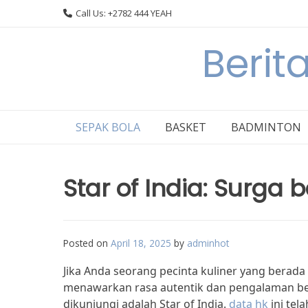
Skip
Call Us: +2782 444 YEAH
to
content
Berit
SEPAK BOLA
BASKET
BADMINTON
Star of India: Surga 
Posted on
April 18, 2025
by
adminhot
Jika Anda seorang pecinta kuliner yang berad
menawarkan rasa autentik dan pengalaman be
dikunjungi adalah Star of India.
data hk
ini tel