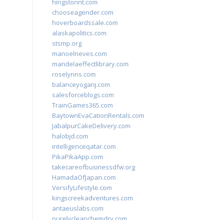
hingstonnt.com
chooseagender.com
hoverboardssale.com
alaskapolitics.com
stsmp.org
manoelneves.com
mandelaeffectlibrary.com
roselynns.com
balanceyoganj.com
salesforceblogs.com
TrainGames365.com
BaytownEvaCationRentals.com
JabalpurCakeDelivery.com
halobjd.com
intelligenceqatar.com
PikaPikaApp.com
takecareofbusinessdfw.org
HamadaOfJapan.com
VersifyLifestyle.com
kingscreekadventures.com
antaeuslabs.com
purelycleanchemdry.com