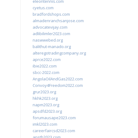
eleontennis.com
cyetus.com
bradfordshops.com
almadenranchsanjose.com
advocatevijay.com
adlibilimler2023.com
naswwebed.org
balithut-manado.org
alteregotradingcompany.org
aprce2022.com
ibie2022.com
sbcc-2022.com
AngolaOilAndGas2022.com
Convoy4Freedom2022.com
grur2023.org
hkhk2023.org
napm2023.org
apsdfd2023.org
forumausape2023.com
imkl2023.com
careerfaircsd2023.com
apsth2023.com