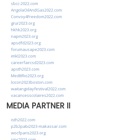
sbcc-2022.com
AngolaOilAndGas2022.com
Convoy4Freedom2022.com
grur2023.org
hkhk2023.org
napm2023.org
apsdfd2023.org
forumausape2023.com
imkl2023.com
careerfaircsd2023.com
apsth2023.com
MedItRio2023.org
lcicon2023boston.com
waitangidayfestival2022.com
vacancesscolaires2022.com
MEDIA PARTNER II
isth2022.com
p2b2pabi2023-makassar.com
wocfparis2023.org
sinc2023.com