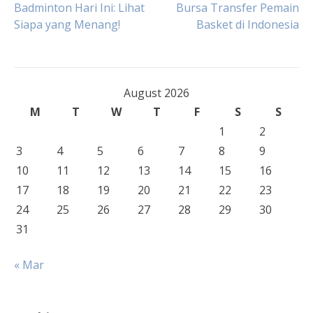
Badminton Hari Ini: Lihat
Bursa Transfer Pemain
Siapa yang Menang!
Basket di Indonesia
navigation
August 2026
M
T
W
T
F
S
S
1
2
3
4
5
6
7
8
9
10
11
12
13
14
15
16
17
18
19
20
21
22
23
24
25
26
27
28
29
30
31
« Mar