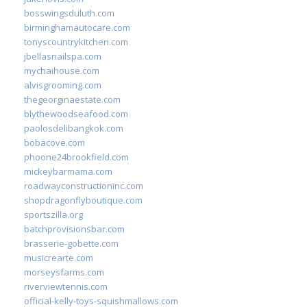
bosswingsduluth.com
birminghamautocare.com
tonyscountrykitchen.com
jbellasnailspa.com
mychaihouse.com
alvisgrooming.com
thegeorginaestate.com
blythewoodseafood.com
paolosdelibangkok.com
bobacove.com
phoone24brookfield.com
mickeybarmama.com
roadwayconstructioninc.com
shopdragonflyboutique.com
sportszilla.org
batchprovisionsbar.com
brasserie-gobette.com
musicrearte.com
morseysfarms.com
riverviewtennis.com
official-kelly-toys-squishmallows.com