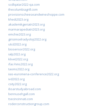
scdlqatar2022-qa.com
thecolumbiagrill.com
provisionscheeseandwineshoppe.com
khedi2023.org
akademikgeriatri2023.org
marmarapediatri2023.org
emchie2023.org
girisimselradyoloji2022.org
utcd2022.org
biosensor2022.org
ialp2022.org
klivet2022.org
ifac-hms2022.org
taoms2022.org
iias-euromena-conference2022.org
ivd2022.org
csity2022.org
ibsarstudyabroad.com
bennusehgall.com
tsecincinnati.com
roderconstructiongroup.com