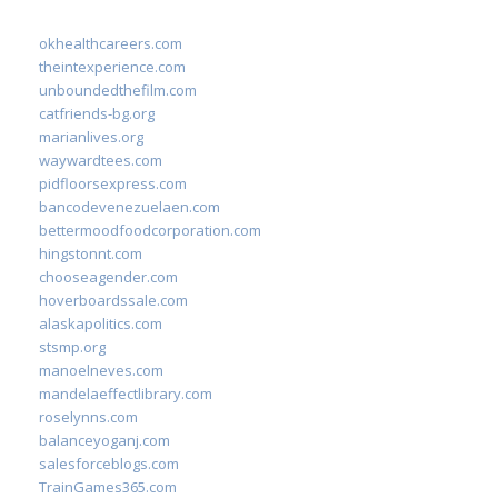
okhealthcareers.com
theintexperience.com
unboundedthefilm.com
catfriends-bg.org
marianlives.org
waywardtees.com
pidfloorsexpress.com
bancodevenezuelaen.com
bettermoodfoodcorporation.com
hingstonnt.com
chooseagender.com
hoverboardssale.com
alaskapolitics.com
stsmp.org
manoelneves.com
mandelaeffectlibrary.com
roselynns.com
balanceyoganj.com
salesforceblogs.com
TrainGames365.com