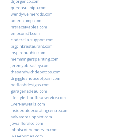
drjorgerico.com
queensushipa.com
wendyweimerdds.com
ameri-camp.com
hrsreceivables.com
empconst1.com
cinderella-support.com
bigpinkrestaurant.com
inspirehuahin.com
memmingerspainting.com
jeremypbeasley.com
thesandwichdepotcos.com
drgiggleshouseofpain.com
hotflashdesigns.com
garagenadeau.com
lifestylechauffeurservice.com
EverNewNails.com
insideoutdecoratingcentre.com
salvatoresinpoint.com
jovialfloralco.com
johnlscotthometeam.com
u-seehomes.com