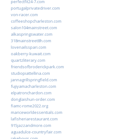
perfectfit24-7.com
portugalprivatedriver.com
von-racer.com
coffeeshopcharleston.com
salon104mainstreet.com
alkaspringswater.com
318mainstreet8h.com
lovenailsspari.com
oakberry-kuwait.com
quartzliterary.com
friendsofbroderickpark.com
studiopiattellina.com
jannagrillspringfield.com
fujiyamacharleston.com
elpatronchardon.com
donglaishun-order.com
fiamc-rome2022.org
mariceworldessentials.com
lafisheriarestaurant.com
915jazzandmore.com
aguadulce-countryfair.com
jakehovis.com