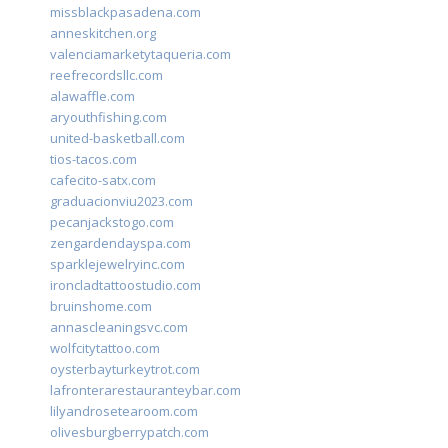
missblackpasadena.com
anneskitchen.org
valenciamarketytaqueria.com
reefrecordsllc.com
alawaffle.com
aryouthfishing.com
united-basketball.com
tios-tacos.com
cafecito-satx.com
graduacionviu2023.com
pecanjackstogo.com
zengardendayspa.com
sparklejewelryinc.com
ironcladtattoostudio.com
bruinshome.com
annascleaningsvc.com
wolfcitytattoo.com
oysterbayturkeytrot.com
lafronterarestauranteybar.com
lilyandrosetearoom.com
olivesburgberrypatch.com