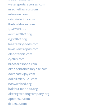
watersportslagonissi.com
mischieffashion.com
eduwyre.com
retro-interiors.com
theblvd-boise.com
fpet2023.org
e-smart2022.org
ngrc2022.org
leesfamilyfoods.com
lewis-lewis-cpas.com
eleontennis.com
cyetus.com
bradfordshops.com
almadenranchsanjose.com
advocatevijay.com
adlibilimler2023.com
naswwebed.org
balithut-manado.org
alteregotradingcompany.org
aprce2022.com
ibie2022.com