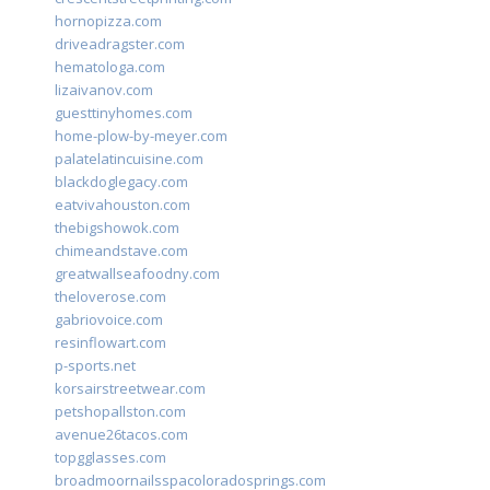
hornopizza.com
driveadragster.com
hematologa.com
lizaivanov.com
guesttinyhomes.com
home-plow-by-meyer.com
palatelatincuisine.com
blackdoglegacy.com
eatvivahouston.com
thebigshowok.com
chimeandstave.com
greatwallseafoodny.com
theloverose.com
gabriovoice.com
resinflowart.com
p-sports.net
korsairstreetwear.com
petshopallston.com
avenue26tacos.com
topgglasses.com
broadmoornailsspacoloradosprings.com