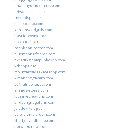
anatomyofadventure.com
drivancastillo.com
cmmedspa.com
midletontkd.com
gardensandgrills.com
basilfoodwine.com
nikko-tochigi.net
caribbean-corner.com
bluemoongiftcards.com
rivercitysteampunkexpo.com
kchoops.net
mountainsideskateshop.com
kirtlandcitytavern.com
301nutritionspot.com
ammos-stores.com
loceanecreations.com
birdsongridgefarm.com
joiedevivblog.com
valera-amsterdam.com
libertybrandhemp.com
norwoodinnwi.com