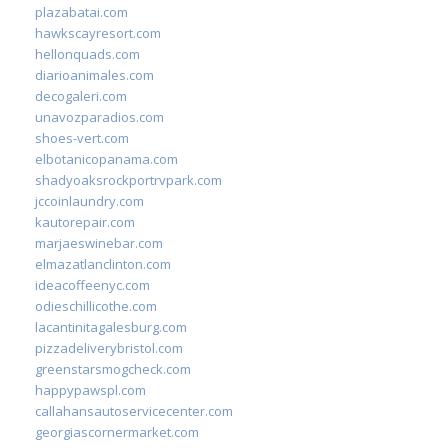
plazabatai.com
hawkscayresort.com
hellonquads.com
diarioanimales.com
decogaleri.com
unavozparadios.com
shoes-vert.com
elbotanicopanama.com
shadyoaksrockportrvpark.com
jccoinlaundry.com
kautorepair.com
marjaeswinebar.com
elmazatlanclinton.com
ideacoffeenyc.com
odieschillicothe.com
lacantinitagalesburg.com
pizzadeliverybristol.com
greenstarsmogcheck.com
happypawspl.com
callahansautoservicecenter.com
georgiascornermarket.com