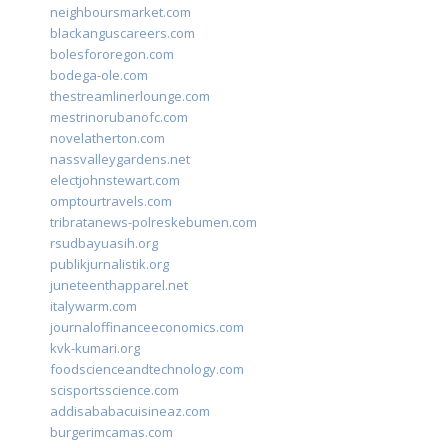
neighboursmarket.com
blackanguscareers.com
bolesfororegon.com
bodega-ole.com
thestreamlinerlounge.com
mestrinorubanofc.com
novelatherton.com
nassvalleygardens.net
electjohnstewart.com
omptourtravels.com
tribratanews-polreskebumen.com
rsudbayuasih.org
publikjurnalistik.org
juneteenthapparel.net
italywarm.com
journaloffinanceeconomics.com
kvk-kumari.org
foodscienceandtechnology.com
scisportsscience.com
addisababacuisineaz.com
burgerimcamas.com