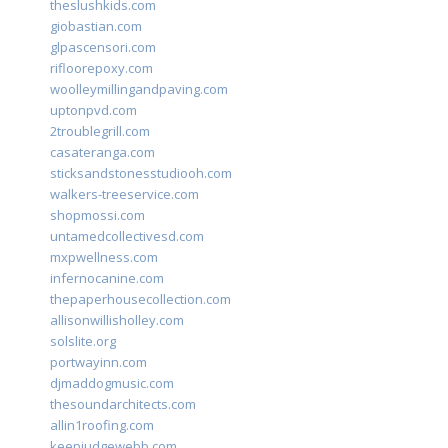
theslushkids.com
giobastian.com
glpascensori.com
rifloorepoxy.com
woolleymillingandpaving.com
uptonpvd.com
2troublegrill.com
casateranga.com
sticksandstonesstudiooh.com
walkers-treeservice.com
shopmossi.com
untamedcollectivesd.com
mxpwellness.com
infernocanine.com
thepaperhousecollection.com
allisonwillisholley.com
solslite.org
portwayinn.com
djmaddogmusic.com
thesoundarchitects.com
allin1roofing.com
keepjudgewebb.com