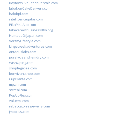
BaytownEvaCationRentals.com
JabalpurCakeDelivery.com
halobjd.com
intelligenceqatar.com
PikaPikaApp.com
takecareofbusinessdfw.org
HamadaOfJapan.com
VersifyLifestyle.com
kingscreekadventures.com
antaeuslabs.com
purelycleanchemdry.com
WishOping.com
shoplegacee.com
bonvivantshop.com
CupPlante.com
mpzin.com
stcreal.com
PopUpFlea.com
valueml.com
rebeccatorresjewelry.com
jmpbliss.com