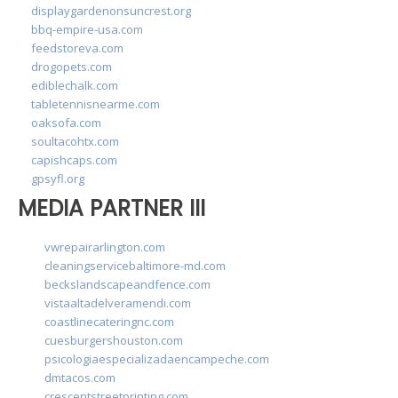
displaygardenonsuncrest.org
bbq-empire-usa.com
feedstoreva.com
drogopets.com
ediblechalk.com
tabletennisnearme.com
oaksofa.com
soultacohtx.com
capishcaps.com
gpsyfl.org
MEDIA PARTNER III
vwrepairarlington.com
cleaningservicebaltimore-md.com
beckslandscapeandfence.com
vistaaltadelveramendi.com
coastlinecateringnc.com
cuesburgershouston.com
psicologiaespecializadaencampeche.com
dmtacos.com
crescentstreetprinting.com