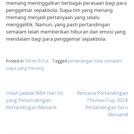
memang meninggalkan berbagai perasaan bagi para
penggemar sepakbola. Siapa tim yang menang
memang menjadi pertanyaan yang selalu
menggelitik. Namun, yang pasti pertandingan
semalam telah memberikan hiburan dan emosi yang
mendalam bagi para penggemar sepakbola.
Posted in
SEPAK BOLA
Tagged
pertandingan bola semalam
siapa yang menang
Post
Inilah Jadwal NBA Hari Ini
Rencana Pertandingan
yang Penuh dengan
Thomas Cup 2024:
Pertandingan Menarik
Pertandingan Seru
navigation
Menanti!