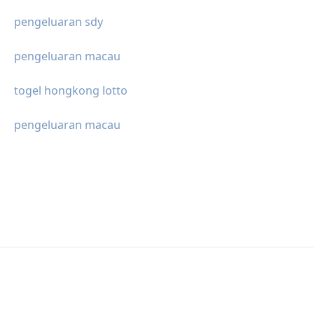
pengeluaran sdy
pengeluaran macau
togel hongkong lotto
pengeluaran macau