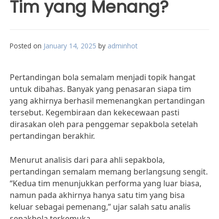
Tim yang Menang?
Posted on
January 14, 2025
by
adminhot
Pertandingan bola semalam menjadi topik hangat
untuk dibahas. Banyak yang penasaran siapa tim
yang akhirnya berhasil memenangkan pertandingan
tersebut. Kegembiraan dan kekecewaan pasti
dirasakan oleh para penggemar sepakbola setelah
pertandingan berakhir.
Menurut analisis dari para ahli sepakbola,
pertandingan semalam memang berlangsung sengit.
“Kedua tim menunjukkan performa yang luar biasa,
namun pada akhirnya hanya satu tim yang bisa
keluar sebagai pemenang,” ujar salah satu analis
sepakbola terkemuka.