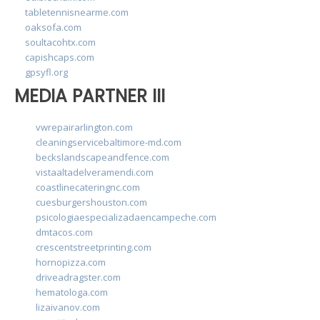
tabletennisnearme.com
oaksofa.com
soultacohtx.com
capishcaps.com
gpsyfl.org
MEDIA PARTNER III
vwrepairarlington.com
cleaningservicebaltimore-md.com
beckslandscapeandfence.com
vistaaltadelveramendi.com
coastlinecateringnc.com
cuesburgershouston.com
psicologiaespecializadaencampeche.com
dmtacos.com
crescentstreetprinting.com
hornopizza.com
driveadragster.com
hematologa.com
lizaivanov.com