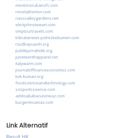
mestrinorubanofc.com
novelatherton.com
nassvalleygardens.net
electjohnstewart.com
omptourtravels.com
tribratanews-polreskebumen.com
rsudbayuasih.org
publikjurnalistik.org
juneteenthapparel.net
italywarm.com
journaloffinanceeconomics.com
kvk-kumari.org
foodscienceandtechnology.com
scisportsscience.com
addisababacuisineaz.com
burgerimcamas.com
Link Alternatif
Result HK