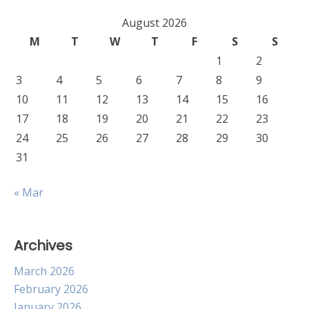
August 2026
M
T
W
T
F
S
S
1
2
3
4
5
6
7
8
9
10
11
12
13
14
15
16
17
18
19
20
21
22
23
24
25
26
27
28
29
30
31
« Mar
Archives
March 2026
February 2026
January 2026