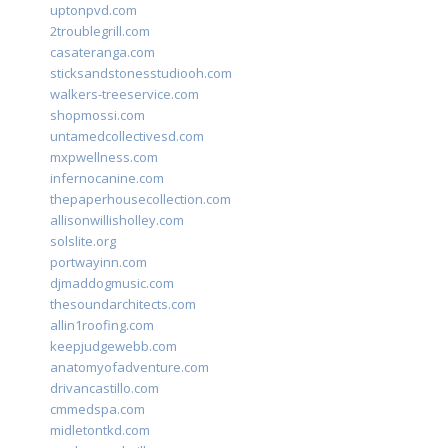
uptonpvd.com
2troublegrill.com
casateranga.com
sticksandstonesstudiooh.com
walkers-treeservice.com
shopmossi.com
untamedcollectivesd.com
mxpwellness.com
infernocanine.com
thepaperhousecollection.com
allisonwillisholley.com
solslite.org
portwayinn.com
djmaddogmusic.com
thesoundarchitects.com
allin1roofing.com
keepjudgewebb.com
anatomyofadventure.com
drivancastillo.com
cmmedspa.com
midletontkd.com