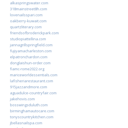
alkaspringswater.com
318mainstreet8h.com
lovenailsspari.com
oakberry-kuwait.com
quartzliterary.com
friendsofbroderickpark.com
studiopiattellina.com
jannagrillspringfield.com
fujiyamacharleston.com
elpatronchardon.com
donglaishun-order.com
fiamc-rome2022.org
mariceworldessentials.com
lafisheriarestaurant.com
915jazzandmore.com
aguadulce-countryfair.com
jakehovis.com
bosswingsduluth.com
birminghamautocare.com
tonyscountrykitchen.com
jbellasnailspa.com