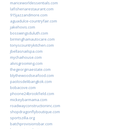
mariceworldessentials.com
lafisheriarestaurant.com
915jazzandmore.com
aguadulce-countryfair.com
jakehovis.com
bosswingsduluth.com
birminghamautocare.com
tonyscountrykitchen.com
jbellasnailspa.com
mychaihouse.com
alvisgrooming.com
thegeorginaestate.com
blythewoodseafood.com
paolosdelibangkok.com
bobacove.com
phoone24brookfield.com
mickeybarmama.com
roadwayconstructioninc.com
shopdragonflyboutique.com
sportszilla.org
batchprovisionsbar.com