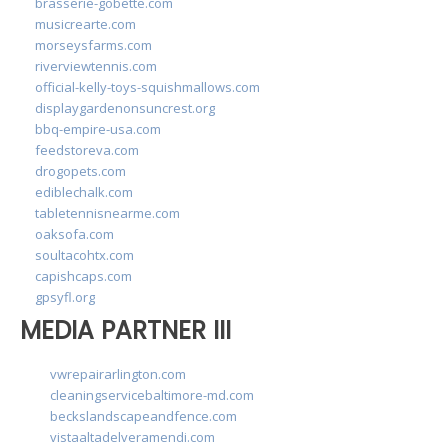
brasserie-gobette.com
musicrearte.com
morseysfarms.com
riverviewtennis.com
official-kelly-toys-squishmallows.com
displaygardenonsuncrest.org
bbq-empire-usa.com
feedstoreva.com
drogopets.com
ediblechalk.com
tabletennisnearme.com
oaksofa.com
soultacohtx.com
capishcaps.com
gpsyfl.org
MEDIA PARTNER III
vwrepairarlington.com
cleaningservicebaltimore-md.com
beckslandscapeandfence.com
vistaaltadelveramendi.com