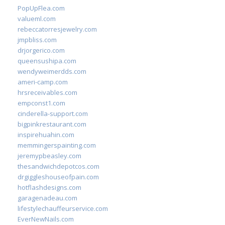
PopUpFlea.com
valueml.com
rebeccatorresjewelry.com
jmpbliss.com
drjorgerico.com
queensushipa.com
wendyweimerdds.com
ameri-camp.com
hrsreceivables.com
empconst1.com
cinderella-support.com
bigpinkrestaurant.com
inspirehuahin.com
memmingerspainting.com
jeremypbeasley.com
thesandwichdepotcos.com
drgiggleshouseofpain.com
hotflashdesigns.com
garagenadeau.com
lifestylechauffeurservice.com
EverNewNails.com