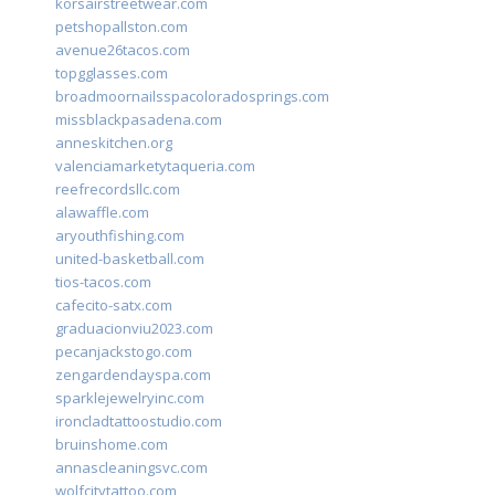
korsairstreetwear.com
petshopallston.com
avenue26tacos.com
topgglasses.com
broadmoornailsspacoloradosprings.com
missblackpasadena.com
anneskitchen.org
valenciamarketytaqueria.com
reefrecordsllc.com
alawaffle.com
aryouthfishing.com
united-basketball.com
tios-tacos.com
cafecito-satx.com
graduacionviu2023.com
pecanjackstogo.com
zengardendayspa.com
sparklejewelryinc.com
ironcladtattoostudio.com
bruinshome.com
annascleaningsvc.com
wolfcitytattoo.com