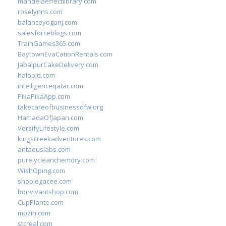
mandelaeffectlibrary.com
roselynns.com
balanceyoganj.com
salesforceblogs.com
TrainGames365.com
BaytownEvaCationRentals.com
JabalpurCakeDelivery.com
halobjd.com
intelligenceqatar.com
PikaPikaApp.com
takecareofbusinessdfw.org
HamadaOfJapan.com
VersifyLifestyle.com
kingscreekadventures.com
antaeuslabs.com
purelycleanchemdry.com
WishOping.com
shoplegacee.com
bonvivantshop.com
CupPlante.com
mpzin.com
stcreal.com