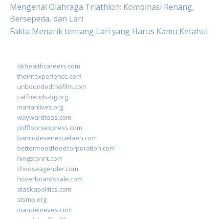
Mengenal Olahraga Triathlon: Kombinasi Renang,
Bersepeda, dan Lari
Fakta Menarik tentang Lari yang Harus Kamu Ketahui
okhealthcareers.com
theintexperience.com
unboundedthefilm.com
catfriends-bg.org
marianlives.org
waywardtees.com
pidfloorsexpress.com
bancodevenezuelaen.com
bettermoodfoodcorporation.com
hingstonnt.com
chooseagender.com
hoverboardssale.com
alaskapolitics.com
stsmp.org
manoelneves.com