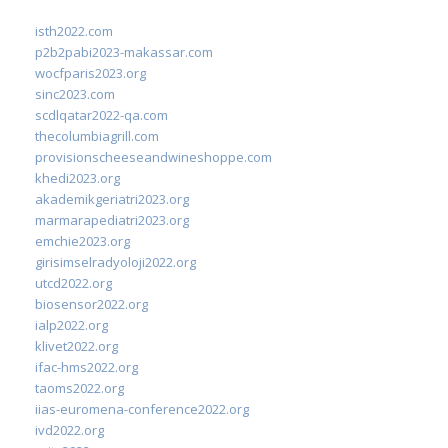
isth2022.com
p2b2pabi2023-makassar.com
wocfparis2023.org
sinc2023.com
scdlqatar2022-qa.com
thecolumbiagrill.com
provisionscheeseandwineshoppe.com
khedi2023.org
akademikgeriatri2023.org
marmarapediatri2023.org
emchie2023.org
girisimselradyoloji2022.org
utcd2022.org
biosensor2022.org
ialp2022.org
klivet2022.org
ifac-hms2022.org
taoms2022.org
iias-euromena-conference2022.org
ivd2022.org