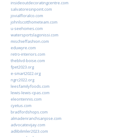
insideoutdecoratingcentre.com
salvatoresinpoint.com
jovialfloralco.com
johnlscotthometeam.com
u-seehomes.com
watersportslagonissi.com
mischieffashion.com
eduwyre.com
retro-interiors.com
theblvd-boise.com
fpet2023.org
e-smart2022.org
ngrc2022.org
leesfamilyfoods.com
lewis-lewis-cpas.com
eleontennis.com
cyetus.com
bradfordshops.com
almadenranchsanjose.com
advocatevijay.com
adlibilimler2023.com