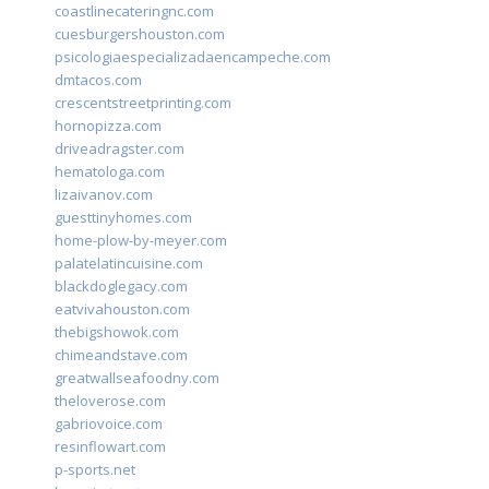
coastlinecateringnc.com
cuesburgershouston.com
psicologiaespecializadaencampeche.com
dmtacos.com
crescentstreetprinting.com
hornopizza.com
driveadragster.com
hematologa.com
lizaivanov.com
guesttinyhomes.com
home-plow-by-meyer.com
palatelatincuisine.com
blackdoglegacy.com
eatvivahouston.com
thebigshowok.com
chimeandstave.com
greatwallseafoodny.com
theloverose.com
gabriovoice.com
resinflowart.com
p-sports.net