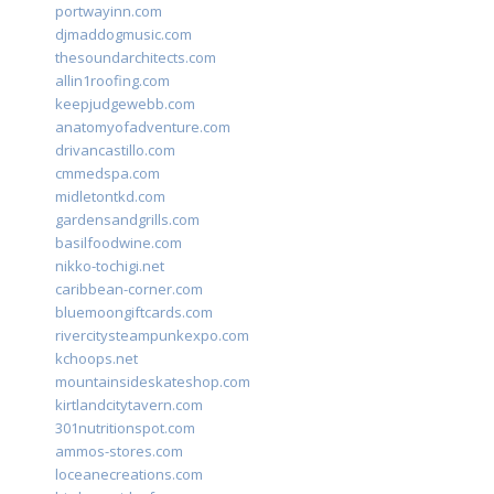
portwayinn.com
djmaddogmusic.com
thesoundarchitects.com
allin1roofing.com
keepjudgewebb.com
anatomyofadventure.com
drivancastillo.com
cmmedspa.com
midletontkd.com
gardensandgrills.com
basilfoodwine.com
nikko-tochigi.net
caribbean-corner.com
bluemoongiftcards.com
rivercitysteampunkexpo.com
kchoops.net
mountainsideskateshop.com
kirtlandcitytavern.com
301nutritionspot.com
ammos-stores.com
loceanecreations.com