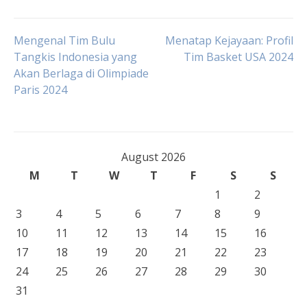
Post
Mengenal Tim Bulu
Menatap Kejayaan: Profil
Tangkis Indonesia yang
Tim Basket USA 2024
Akan Berlaga di Olimpiade
navigation
Paris 2024
August 2026
M
T
W
T
F
S
S
1
2
3
4
5
6
7
8
9
10
11
12
13
14
15
16
17
18
19
20
21
22
23
24
25
26
27
28
29
30
31