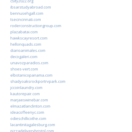
csity2022.org
ibsarstudyabroad.com
bennusehgall.com
tsecincinnati.com
roderconstructiongroup.com
plazabatai.com
hawkscayresort.com
hellonquads.com
diarioanimales.com
decogaleri.com
unavozparadios.com
shoes-vert.com
elbotanicopanama.com
shadyoaksrockportrvpark.com
jccoinlaundry.com
kautorepair.com
marjaeswinebar.com
elmazatlanclinton.com
ideacoffeenyc.com
odieschillicothe.com
lacantinitagalesburg.com
pizzadeliverybristol.com