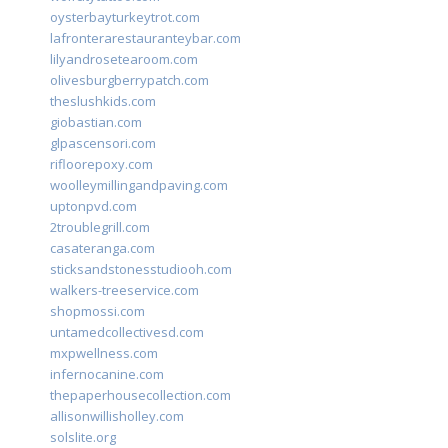
oysterbayturkeytrot.com
lafronterarestauranteybar.com
lilyandrosetearoom.com
olivesburgberrypatch.com
theslushkids.com
giobastian.com
glpascensori.com
rifloorepoxy.com
woolleymillingandpaving.com
uptonpvd.com
2troublegrill.com
casateranga.com
sticksandstonesstudiooh.com
walkers-treeservice.com
shopmossi.com
untamedcollectivesd.com
mxpwellness.com
infernocanine.com
thepaperhousecollection.com
allisonwillisholley.com
solslite.org