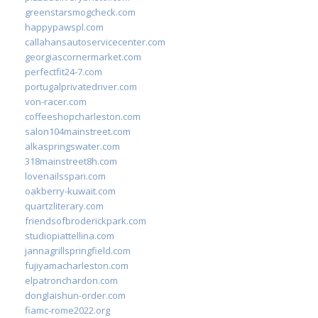
greenstarsmogcheck.com
happypawspl.com
callahansautoservicecenter.com
georgiascornermarket.com
perfectfit24-7.com
portugalprivatedriver.com
von-racer.com
coffeeshopcharleston.com
salon104mainstreet.com
alkaspringswater.com
318mainstreet8h.com
lovenailsspari.com
oakberry-kuwait.com
quartzliterary.com
friendsofbroderickpark.com
studiopiattellina.com
jannagrillspringfield.com
fujiyamacharleston.com
elpatronchardon.com
donglaishun-order.com
fiamc-rome2022.org