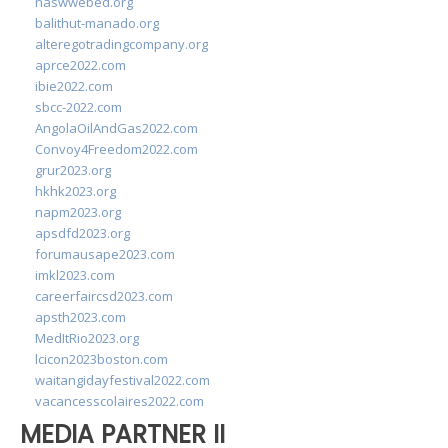
naswwebed.org
balithut-manado.org
alteregotradingcompany.org
aprce2022.com
ibie2022.com
sbcc-2022.com
AngolaOilAndGas2022.com
Convoy4Freedom2022.com
grur2023.org
hkhk2023.org
napm2023.org
apsdfd2023.org
forumausape2023.com
imkl2023.com
careerfaircsd2023.com
apsth2023.com
MedItRio2023.org
lcicon2023boston.com
waitangidayfestival2022.com
vacancesscolaires2022.com
MEDIA PARTNER II