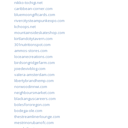
nikko-tochigi.net
caribbean-corner.com
bluemoongiftcards.com
rivercitysteampunkexpo.com
kchoops.net
mountainsideskateshop.com
kirtlandcitytavern.com
301nutritionspot.com
ammos-stores.com
loceanecreations.com
birdsongridgefarm.com
joiedevivblog.com
valera-amsterdam.com
libertybrandhemp.com
norwoodinnwi.com
neighboursmarket.com
blackanguscareers.com
bolesfororegon.com
bodega-ole.com
thestreamlinerlounge.com
mestrinorubanofc.com