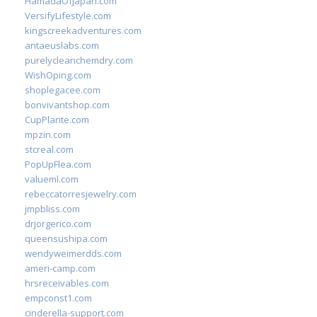
HamadaOfJapan.com
VersifyLifestyle.com
kingscreekadventures.com
antaeuslabs.com
purelycleanchemdry.com
WishOping.com
shoplegacee.com
bonvivantshop.com
CupPlante.com
mpzin.com
stcreal.com
PopUpFlea.com
valueml.com
rebeccatorresjewelry.com
jmpbliss.com
drjorgerico.com
queensushipa.com
wendyweimerdds.com
ameri-camp.com
hrsreceivables.com
empconst1.com
cinderella-support.com