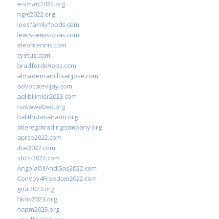
e-smart2022.org
ngrc2022.org
leesfamilyfoods.com
lewis-lewis-cpas.com
eleontennis.com
cyetus.com
bradfordshops.com
almadenranchsanjose.com
advocatevijay.com
adlibilimler2023.com
naswwebed.org
balithut-manado.org
alteregotradingcompany.org
aprce2022.com
ibie2022.com
sbcc-2022.com
AngolaOilAndGas2022.com
Convoy4Freedom2022.com
grur2023.org
hkhk2023.org
napm2023.org