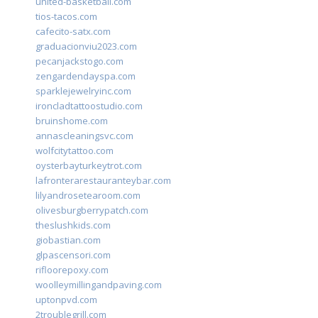
united-basketball.com
tios-tacos.com
cafecito-satx.com
graduacionviu2023.com
pecanjackstogo.com
zengardendayspa.com
sparklejewelryinc.com
ironcladtattoostudio.com
bruinshome.com
annascleaningsvc.com
wolfcitytattoo.com
oysterbayturkeytrot.com
lafronterarestauranteybar.com
lilyandrosetearoom.com
olivesburgberrypatch.com
theslushkids.com
giobastian.com
glpascensori.com
rifloorepoxy.com
woolleymillingandpaving.com
uptonpvd.com
2troublegrill.com