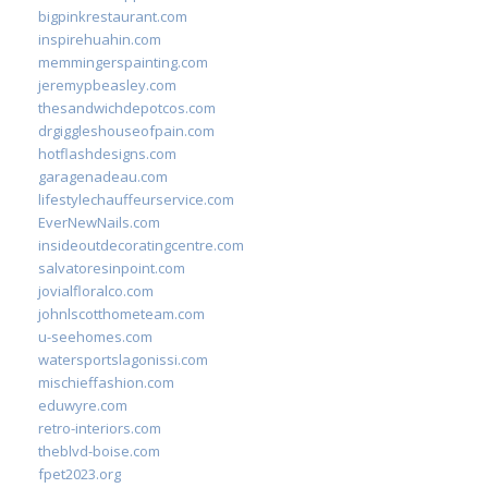
bigpinkrestaurant.com
inspirehuahin.com
memmingerspainting.com
jeremypbeasley.com
thesandwichdepotcos.com
drgiggleshouseofpain.com
hotflashdesigns.com
garagenadeau.com
lifestylechauffeurservice.com
EverNewNails.com
insideoutdecoratingcentre.com
salvatoresinpoint.com
jovialfloralco.com
johnlscotthometeam.com
u-seehomes.com
watersportslagonissi.com
mischieffashion.com
eduwyre.com
retro-interiors.com
theblvd-boise.com
fpet2023.org