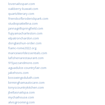
lovenailsspari.com
oakberry-kuwait.com
quartzliterary.com
friendsofbroderickpark.com
studiopiattellina.com
jannagrillspringfield.com
fujiyamacharleston.com
elpatronchardon.com
donglaishun-order.com
fiamc-rome2022.org
mariceworldessentials.com
lafisheriarestaurant.com
915jazzandmore.com
aguadulce-countryfair.com
jakehovis.com
bosswingsduluth.com
birminghamautocare.com
tonyscountrykitchen.com
jbellasnailspa.com
mychaihouse.com
alvisgrooming.com