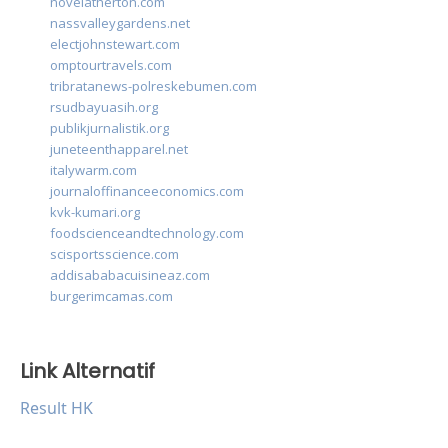
novelatherton.com
nassvalleygardens.net
electjohnstewart.com
omptourtravels.com
tribratanews-polreskebumen.com
rsudbayuasih.org
publikjurnalistik.org
juneteenthapparel.net
italywarm.com
journaloffinanceeconomics.com
kvk-kumari.org
foodscienceandtechnology.com
scisportsscience.com
addisababacuisineaz.com
burgerimcamas.com
Link Alternatif
Result HK