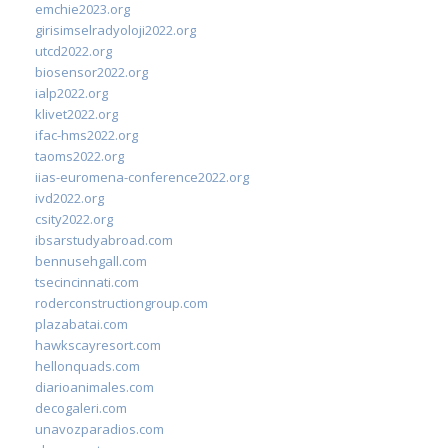
emchie2023.org
girisimselradyoloji2022.org
utcd2022.org
biosensor2022.org
ialp2022.org
klivet2022.org
ifac-hms2022.org
taoms2022.org
iias-euromena-conference2022.org
ivd2022.org
csity2022.org
ibsarstudyabroad.com
bennusehgall.com
tsecincinnati.com
roderconstructiongroup.com
plazabatai.com
hawkscayresort.com
hellonquads.com
diarioanimales.com
decogaleri.com
unavozparadios.com