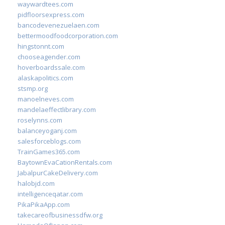
waywardtees.com
pidfloorsexpress.com
bancodevenezuelaen.com
bettermoodfoodcorporation.com
hingstonnt.com
chooseagender.com
hoverboardssale.com
alaskapolitics.com
stsmp.org
manoelneves.com
mandelaeffectlibrary.com
roselynns.com
balanceyoganj.com
salesforceblogs.com
TrainGames365.com
BaytownEvaCationRentals.com
JabalpurCakeDelivery.com
halobjd.com
intelligenceqatar.com
PikaPikaApp.com
takecareofbusinessdfw.org