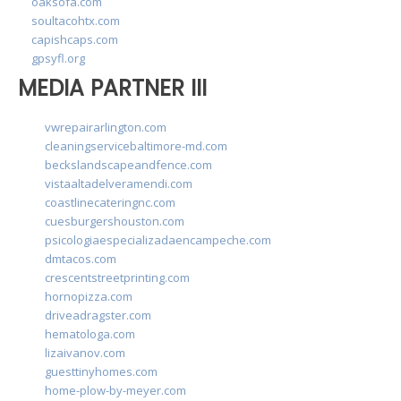
oaksofa.com
soultacohtx.com
capishcaps.com
gpsyfl.org
MEDIA PARTNER III
vwrepairarlington.com
cleaningservicebaltimore-md.com
beckslandscapeandfence.com
vistaaltadelveramendi.com
coastlinecateringnc.com
cuesburgershouston.com
psicologiaespecializadaencampeche.com
dmtacos.com
crescentstreetprinting.com
hornopizza.com
driveadragster.com
hematologa.com
lizaivanov.com
guesttinyhomes.com
home-plow-by-meyer.com