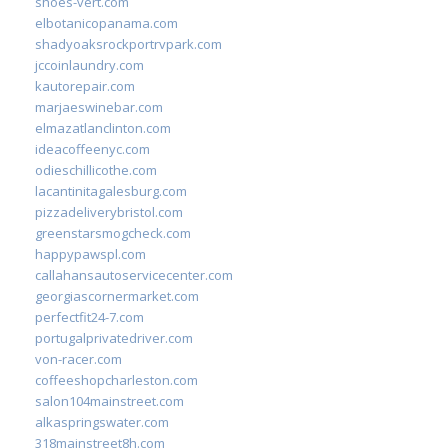
shoes-vert.com
elbotanicopanama.com
shadyoaksrockportrvpark.com
jccoinlaundry.com
kautorepair.com
marjaeswinebar.com
elmazatlanclinton.com
ideacoffeenyc.com
odieschillicothe.com
lacantinitagalesburg.com
pizzadeliverybristol.com
greenstarsmogcheck.com
happypawspl.com
callahansautoservicecenter.com
georgiascornermarket.com
perfectfit24-7.com
portugalprivatedriver.com
von-racer.com
coffeeshopcharleston.com
salon104mainstreet.com
alkaspringswater.com
318mainstreet8h.com