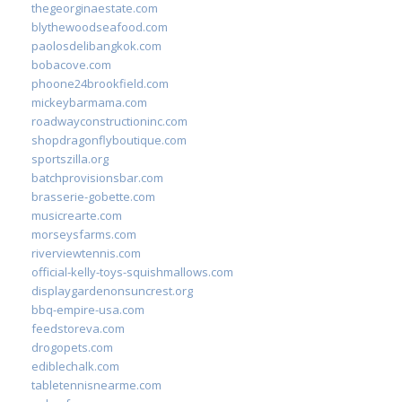
thegeorginaestate.com
blythewoodseafood.com
paolosdelibangkok.com
bobacove.com
phoone24brookfield.com
mickeybarmama.com
roadwayconstructioninc.com
shopdragonflyboutique.com
sportszilla.org
batchprovisionsbar.com
brasserie-gobette.com
musicrearte.com
morseysfarms.com
riverviewtennis.com
official-kelly-toys-squishmallows.com
displaygardenonsuncrest.org
bbq-empire-usa.com
feedstoreva.com
drogopets.com
ediblechalk.com
tabletennisnearme.com