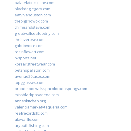
palatelatincuisine.com
blackdoglegacy.com
eatvivahouston.com
thebigshowok.com
chimeandstave.com
greatwallseafoodny.com
theloverose.com
gabriovoice.com
resinflowart.com
p-sports.net
korsairstreetwear.com
petshopallston.com
avenue26tacos.com
topgglasses.com
broadmoornailsspacoloradosprings.com
missblackpasadena.com
anneskitchen.org
valenciamarketytaqueria.com
reefrecordsllc.com
alawaffle.com
aryouthfishing.com