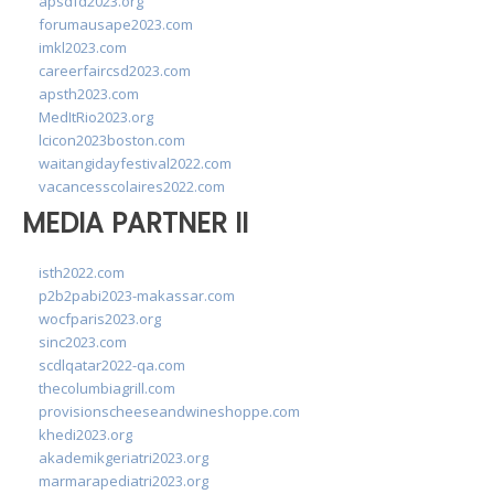
apsdfd2023.org
forumausape2023.com
imkl2023.com
careerfaircsd2023.com
apsth2023.com
MedItRio2023.org
lcicon2023boston.com
waitangidayfestival2022.com
vacancesscolaires2022.com
MEDIA PARTNER II
isth2022.com
p2b2pabi2023-makassar.com
wocfparis2023.org
sinc2023.com
scdlqatar2022-qa.com
thecolumbiagrill.com
provisionscheeseandwineshoppe.com
khedi2023.org
akademikgeriatri2023.org
marmarapediatri2023.org