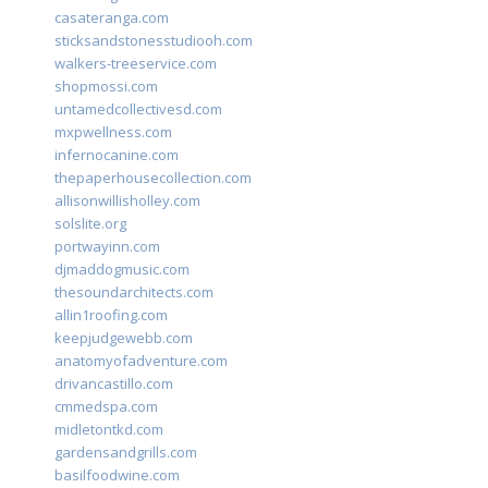
casateranga.com
sticksandstonesstudiooh.com
walkers-treeservice.com
shopmossi.com
untamedcollectivesd.com
mxpwellness.com
infernocanine.com
thepaperhousecollection.com
allisonwillisholley.com
solslite.org
portwayinn.com
djmaddogmusic.com
thesoundarchitects.com
allin1roofing.com
keepjudgewebb.com
anatomyofadventure.com
drivancastillo.com
cmmedspa.com
midletontkd.com
gardensandgrills.com
basilfoodwine.com