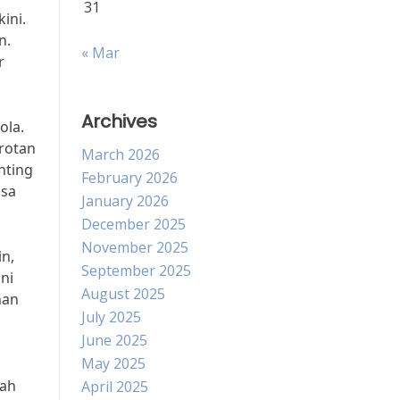
31
ini.
n.
« Mar
r
Archives
ola.
orotan
March 2026
nting
February 2026
isa
January 2026
December 2025
November 2025
in,
September 2025
ni
August 2025
han
July 2025
June 2025
May 2025
dah
April 2025