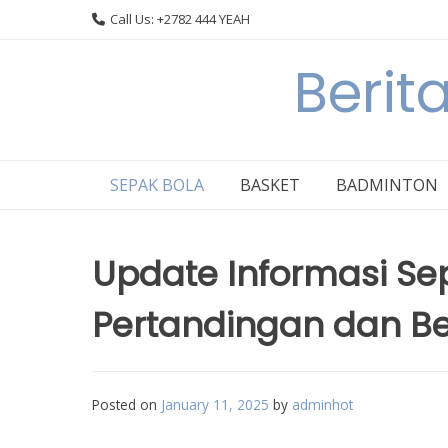
Skip
Call Us: +2782 444 YEAH
to
content
Berit
SEPAK BOLA
BASKET
BADMINTON
Update Informasi Sepa
Pertandingan dan Ber
Posted on
January 11, 2025
by
adminhot