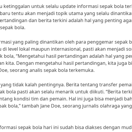
au ketinggalan untuk selalu update informasi sepak bola terk
rbaru tentu akan menjadi topik utama yang selalu dinantika
rtandingan dan berita terkini adalah hal yang penting aga
sepak bola.
rmasi yang paling dinantikan oleh para penggemar sepak b
 di level lokal maupun internasional, pasti akan menjadi s
k bola, “Mengetahui hasil pertandingan adalah hal yang pe
kita. Dengan mengetahui hasil pertandingan, kita juga b
 Doe, seorang analis sepak bola terkemuka.
si yang tidak kalah pentingnya. Berita tentang transfer pema
 bola pasti akan selalu menarik untuk diikuti. “Berita terki
tang kondisi tim dan pemain. Hal ini juga bisa menjadi ba
ak bola,” tambah Jane Doe, seorang jurnalis olahraga yang
ormasi sepak bola hari ini sudah bisa diakses dengan mu