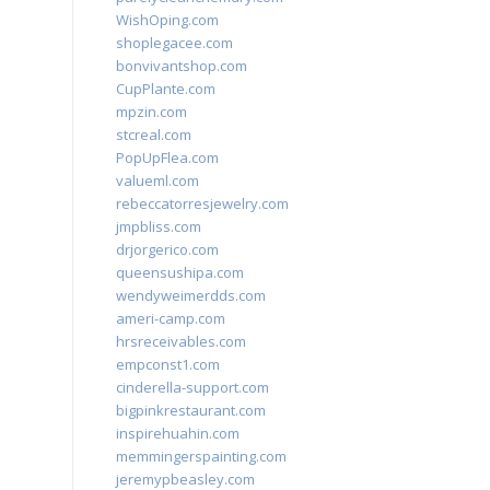
WishOping.com
shoplegacee.com
bonvivantshop.com
CupPlante.com
mpzin.com
stcreal.com
PopUpFlea.com
valueml.com
rebeccatorresjewelry.com
jmpbliss.com
drjorgerico.com
queensushipa.com
wendyweimerdds.com
ameri-camp.com
hrsreceivables.com
empconst1.com
cinderella-support.com
bigpinkrestaurant.com
inspirehuahin.com
memmingerspainting.com
jeremypbeasley.com