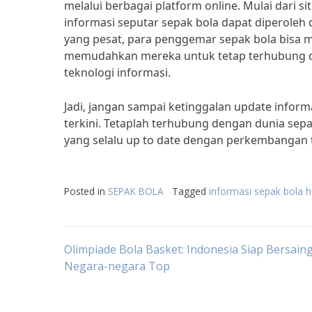
melalui berbagai platform online. Mulai dari sit
informasi seputar sepak bola dapat diperole
yang pesat, para penggemar sepak bola bisa me
memudahkan mereka untuk tetap terhubung den
teknologi informasi.
Jadi, jangan sampai ketinggalan update informa
terkini. Tetaplah terhubung dengan dunia sepa
yang selalu up to date dengan perkembangan 
Posted in
SEPAK BOLA
Tagged
informasi sepak bola ha
Post
Olimpiade Bola Basket: Indonesia Siap Bersain
Negara-negara Top
navigation