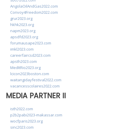
sbcc-2022.com
AngolaOilAndGas2022.com
Convoy4Freedom2022.com
grur2023.org
hkhk2023.org
napm2023.org
apsdfd2023.org
forumausape2023.com
imkl2023.com
careerfaircsd2023.com
apsth2023.com
MedItRio2023.org
lcicon2023boston.com
waitangidayfestival2022.com
vacancesscolaires2022.com
MEDIA PARTNER II
isth2022.com
p2b2pabi2023-makassar.com
wocfparis2023.org
sinc2023.com