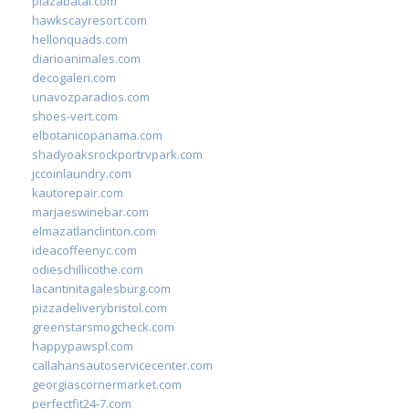
plazabatai.com
hawkscayresort.com
hellonquads.com
diarioanimales.com
decogaleri.com
unavozparadios.com
shoes-vert.com
elbotanicopanama.com
shadyoaksrockportrvpark.com
jccoinlaundry.com
kautorepair.com
marjaeswinebar.com
elmazatlanclinton.com
ideacoffeenyc.com
odieschillicothe.com
lacantinitagalesburg.com
pizzadeliverybristol.com
greenstarsmogcheck.com
happypawspl.com
callahansautoservicecenter.com
georgiascornermarket.com
perfectfit24-7.com