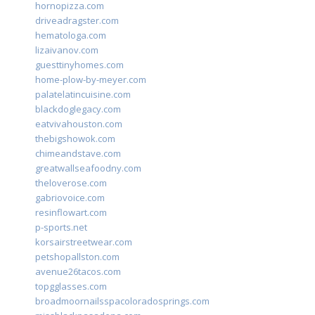
hornopizza.com
driveadragster.com
hematologa.com
lizaivanov.com
guesttinyhomes.com
home-plow-by-meyer.com
palatelatincuisine.com
blackdoglegacy.com
eatvivahouston.com
thebigshowok.com
chimeandstave.com
greatwallseafoodny.com
theloverose.com
gabriovoice.com
resinflowart.com
p-sports.net
korsairstreetwear.com
petshopallston.com
avenue26tacos.com
topgglasses.com
broadmoornailsspacoloradosprings.com