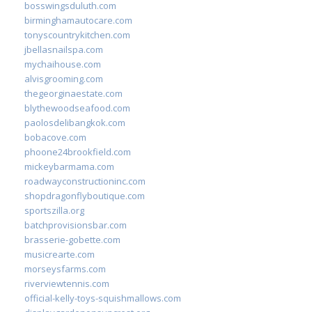
bosswingsduluth.com
birminghamautocare.com
tonyscountrykitchen.com
jbellasnailspa.com
mychaihouse.com
alvisgrooming.com
thegeorginaestate.com
blythewoodseafood.com
paolosdelibangkok.com
bobacove.com
phoone24brookfield.com
mickeybarmama.com
roadwayconstructioninc.com
shopdragonflyboutique.com
sportszilla.org
batchprovisionsbar.com
brasserie-gobette.com
musicrearte.com
morseysfarms.com
riverviewtennis.com
official-kelly-toys-squishmallows.com