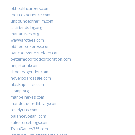
okhealthcareers.com
theintexperience.com
unboundedthefilm.com
catfriends-bg.org
marianlives.org
waywardtees.com
pidfloorsexpress.com
bancodevenezuelaen.com
bettermoodfoodcorporation.com
hingstonnt.com
chooseagender.com
hoverboardssale.com
alaskapolitics.com
stsmp.org
manoelneves.com
mandelaeffectlibrary.com
roselynns.com
balanceyoganj.com
salesforceblogs.com
TrainGames365.com