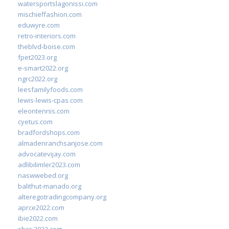
watersportslagonissi.com
mischieffashion.com
eduwyre.com
retro-interiors.com
theblvd-boise.com
fpet2023.org
e-smart2022.org
ngrc2022.org
leesfamilyfoods.com
lewis-lewis-cpas.com
eleontennis.com
cyetus.com
bradfordshops.com
almadenranchsanjose.com
advocatevijay.com
adlibilimler2023.com
naswwebed.org
balithut-manado.org
alteregotradingcompany.org
aprce2022.com
ibie2022.com