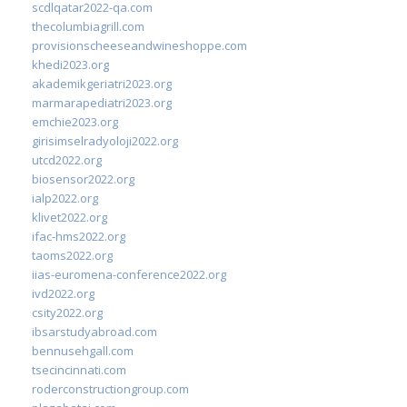
scdlqatar2022-qa.com
thecolumbiagrill.com
provisionscheeseandwineshoppe.com
khedi2023.org
akademikgeriatri2023.org
marmarapediatri2023.org
emchie2023.org
girisimselradyoloji2022.org
utcd2022.org
biosensor2022.org
ialp2022.org
klivet2022.org
ifac-hms2022.org
taoms2022.org
iias-euromena-conference2022.org
ivd2022.org
csity2022.org
ibsarstudyabroad.com
bennusehgall.com
tsecincinnati.com
roderconstructiongroup.com