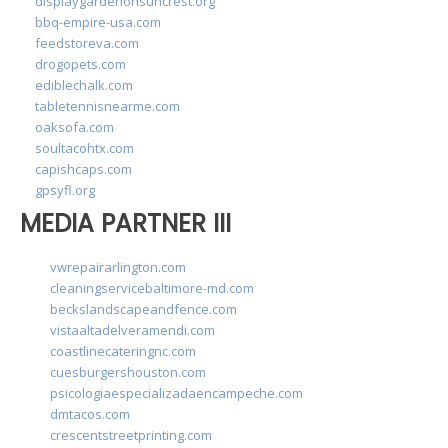
displaygardenonsuncrest.org
bbq-empire-usa.com
feedstoreva.com
drogopets.com
ediblechalk.com
tabletennisnearme.com
oaksofa.com
soultacohtx.com
capishcaps.com
gpsyfl.org
MEDIA PARTNER III
vwrepairarlington.com
cleaningservicebaltimore-md.com
beckslandscapeandfence.com
vistaaltadelveramendi.com
coastlinecateringnc.com
cuesburgershouston.com
psicologiaespecializadaencampeche.com
dmtacos.com
crescentstreetprinting.com