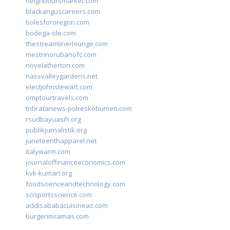
neighboursmarket.com
blackanguscareers.com
bolesfororegon.com
bodega-ole.com
thestreamlinerlounge.com
mestrinorubanofc.com
novelatherton.com
nassvalleygardens.net
electjohnstewart.com
omptourtravels.com
tribratanews-polreskebumen.com
rsudbayuasih.org
publikjurnalistik.org
juneteenthapparel.net
italywarm.com
journaloffinanceeconomics.com
kvk-kumari.org
foodscienceandtechnology.com
scisportsscience.com
addisababacuisineaz.com
burgerimcamas.com