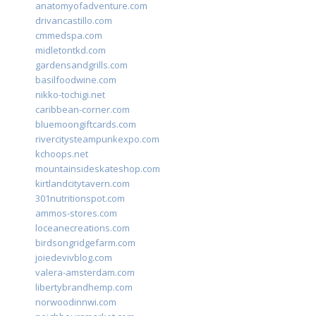
anatomyofadventure.com
drivancastillo.com
cmmedspa.com
midletontkd.com
gardensandgrills.com
basilfoodwine.com
nikko-tochigi.net
caribbean-corner.com
bluemoongiftcards.com
rivercitysteampunkexpo.com
kchoops.net
mountainsideskateshop.com
kirtlandcitytavern.com
301nutritionspot.com
ammos-stores.com
loceanecreations.com
birdsongridgefarm.com
joiedevivblog.com
valera-amsterdam.com
libertybrandhemp.com
norwoodinnwi.com