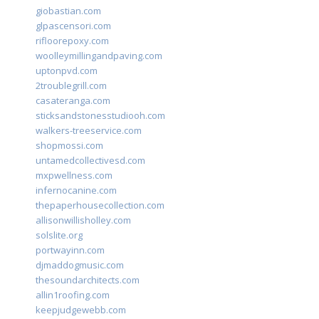
giobastian.com
glpascensori.com
rifloorepoxy.com
woolleymillingandpaving.com
uptonpvd.com
2troublegrill.com
casateranga.com
sticksandstonesstudiooh.com
walkers-treeservice.com
shopmossi.com
untamedcollectivesd.com
mxpwellness.com
infernocanine.com
thepaperhousecollection.com
allisonwillisholley.com
solslite.org
portwayinn.com
djmaddogmusic.com
thesoundarchitects.com
allin1roofing.com
keepjudgewebb.com