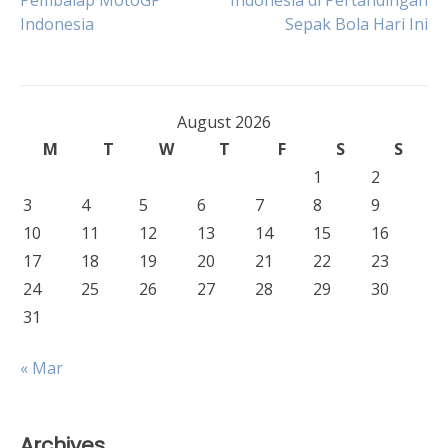
Pembalap MotoGP
Indonesia di Pertandingan
Indonesia
Sepak Bola Hari Ini
navigation
August 2026
M
T
W
T
F
S
S
1
2
3
4
5
6
7
8
9
10
11
12
13
14
15
16
17
18
19
20
21
22
23
24
25
26
27
28
29
30
31
« Mar
Archives