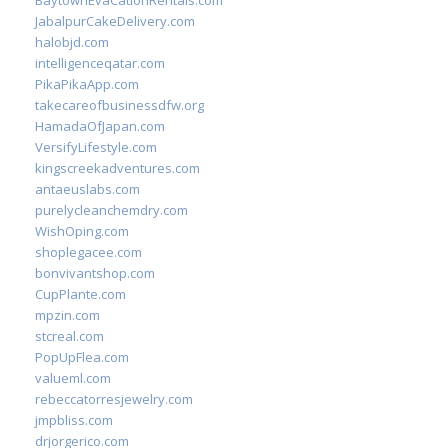
BaytownEvaCationRentals.com
JabalpurCakeDelivery.com
halobjd.com
intelligenceqatar.com
PikaPikaApp.com
takecareofbusinessdfw.org
HamadaOfJapan.com
VersifyLifestyle.com
kingscreekadventures.com
antaeuslabs.com
purelycleanchemdry.com
WishOping.com
shoplegacee.com
bonvivantshop.com
CupPlante.com
mpzin.com
stcreal.com
PopUpFlea.com
valueml.com
rebeccatorresjewelry.com
jmpbliss.com
drjorgerico.com