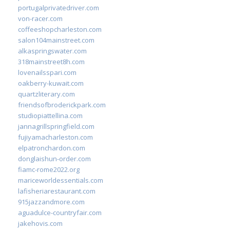
portugalprivatedriver.com
von-racer.com
coffeeshopcharleston.com
salon104mainstreet.com
alkaspringswater.com
318mainstreet8h.com
lovenailsspari.com
oakberry-kuwait.com
quartzliterary.com
friendsofbroderickpark.com
studiopiattellina.com
jannagrillspringfield.com
fujiyamacharleston.com
elpatronchardon.com
donglaishun-order.com
fiamc-rome2022.org
mariceworldessentials.com
lafisheriarestaurant.com
915jazzandmore.com
aguadulce-countryfair.com
jakehovis.com