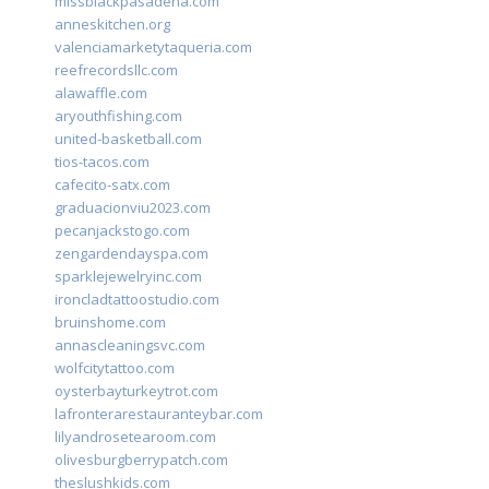
missblackpasadena.com
anneskitchen.org
valenciamarketytaqueria.com
reefrecordsllc.com
alawaffle.com
aryouthfishing.com
united-basketball.com
tios-tacos.com
cafecito-satx.com
graduacionviu2023.com
pecanjackstogo.com
zengardendayspa.com
sparklejewelryinc.com
ironcladtattoostudio.com
bruinshome.com
annascleaningsvc.com
wolfcitytattoo.com
oysterbayturkeytrot.com
lafronterarestauranteybar.com
lilyandrosetearoom.com
olivesburgberrypatch.com
theslushkids.com