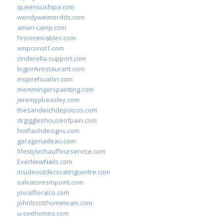
queensushipa.com
wendyweimerdds.com
ameri-camp.com
hrsreceivables.com
empconst1.com
cinderella-support.com
bigpinkrestaurant.com
inspirehuahin.com
memmingerspainting.com
jeremypbeasley.com
thesandwichdepotcos.com
drgiggleshouseofpain.com
hotflashdesigns.com
garagenadeau.com
lifestylechauffeurservice.com
EverNewNails.com
insideoutdecoratingcentre.com
salvatoresinpoint.com
jovialfloralco.com
johnlscotthometeam.com
u-seehomes.com