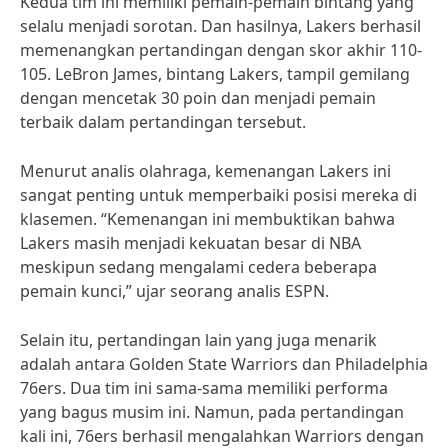
Kedua tim ini memiliki pemain-pemain bintang yang
selalu menjadi sorotan. Dan hasilnya, Lakers berhasil
memenangkan pertandingan dengan skor akhir 110-
105. LeBron James, bintang Lakers, tampil gemilang
dengan mencetak 30 poin dan menjadi pemain
terbaik dalam pertandingan tersebut.
Menurut analis olahraga, kemenangan Lakers ini
sangat penting untuk memperbaiki posisi mereka di
klasemen. “Kemenangan ini membuktikan bahwa
Lakers masih menjadi kekuatan besar di NBA
meskipun sedang mengalami cedera beberapa
pemain kunci,” ujar seorang analis ESPN.
Selain itu, pertandingan lain yang juga menarik
adalah antara Golden State Warriors dan Philadelphia
76ers. Dua tim ini sama-sama memiliki performa
yang bagus musim ini. Namun, pada pertandingan
kali ini, 76ers berhasil mengalahkan Warriors dengan