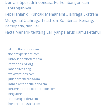
Dunia E-Sport di Indonesia: Perkembangan dan
Tantangannya
Keberanian di Puncak: Memahami Olahraga Ekstrem
Mengenal Olahraga Triathlon: Kombinasi Renang,
Bersepeda, dan Lari
Fakta Menarik tentang Lari yang Harus Kamu Ketahui
okhealthcareers.com
theintexperience.com
unboundedthefilm.com
catfriends-bg.org
marianlives.org
waywardtees.com
pidfloorsexpress.com
bancodevenezuelaen.com
bettermoodfoodcorporation.com
hingstonnt.com
chooseagender.com
hoverboardssale.com