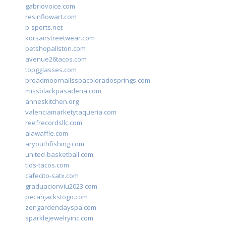
gabriovoice.com
resinflowart.com
p-sports.net
korsairstreetwear.com
petshopallston.com
avenue26tacos.com
topgglasses.com
broadmoornailsspacoloradosprings.com
missblackpasadena.com
anneskitchen.org
valenciamarketytaqueria.com
reefrecordsllc.com
alawaffle.com
aryouthfishing.com
united-basketball.com
tios-tacos.com
cafecito-satx.com
graduacionviu2023.com
pecanjackstogo.com
zengardendayspa.com
sparklejewelryinc.com