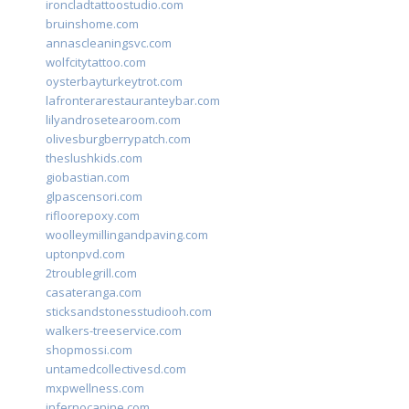
ironcladtattoostudio.com
bruinshome.com
annascleaningsvc.com
wolfcitytattoo.com
oysterbayturkeytrot.com
lafronterarestauranteybar.com
lilyandrosetearoom.com
olivesburgberrypatch.com
theslushkids.com
giobastian.com
glpascensori.com
rifloorepoxy.com
woolleymillingandpaving.com
uptonpvd.com
2troublegrill.com
casateranga.com
sticksandstonesstudiooh.com
walkers-treeservice.com
shopmossi.com
untamedcollectivesd.com
mxpwellness.com
infernocanine.com