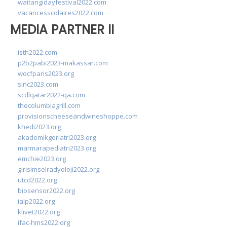
waitangidayfestival2022.com
vacancesscolaires2022.com
MEDIA PARTNER II
isth2022.com
p2b2pabi2023-makassar.com
wocfparis2023.org
sinc2023.com
scdlqatar2022-qa.com
thecolumbiagrill.com
provisionscheeseandwineshoppe.com
khedi2023.org
akademikgeriatri2023.org
marmarapediatri2023.org
emchie2023.org
girisimselradyoloji2022.org
utcd2022.org
biosensor2022.org
ialp2022.org
klivet2022.org
ifac-hms2022.org