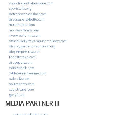
shopdragonflyboutique.com
sportszilla.org
batchprovisionsbar.com
brasserie-gobette.com
musicrearte.com
morseysfarms.com
riverviewtennis.com
official-kelly-toys-squishmallows.com
displaygardenonsuncrest.org
bbq-empire-usa.com
feedstoreva.com
drogopets.com
ediblechalk.com
tabletennisnearme.com
oaksofa.com
soultacohtx.com
capishcaps.com
gpsyfl.org
MEDIA PARTNER III
vwrepairarlington.com