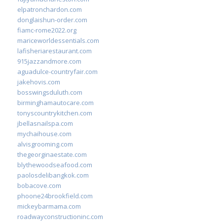
elpatronchardon.com
donglaishun-order.com
fiamc-rome2022.org
mariceworldessentials.com
lafisheriarestaurant.com
915jazzandmore.com
aguadulce-countryfair.com
jakehovis.com
bosswingsduluth.com
birminghamautocare.com
tonyscountrykitchen.com
jbellasnailspa.com
mychaihouse.com
alvisgrooming.com
thegeorginaestate.com
blythewoodseafood.com
paolosdelibangkok.com
bobacove.com
phoone24brookfield.com
mickeybarmama.com
roadwayconstructioninc.com