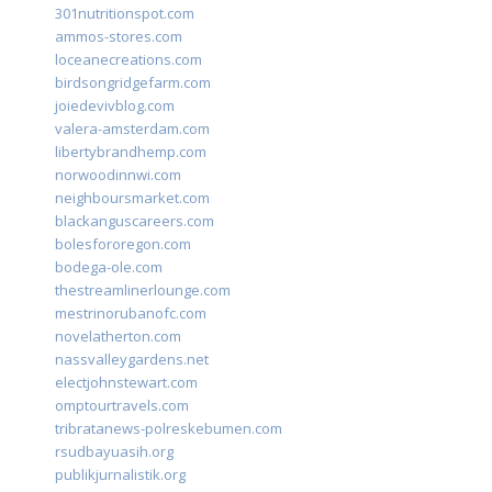
301nutritionspot.com
ammos-stores.com
loceanecreations.com
birdsongridgefarm.com
joiedevivblog.com
valera-amsterdam.com
libertybrandhemp.com
norwoodinnwi.com
neighboursmarket.com
blackanguscareers.com
bolesfororegon.com
bodega-ole.com
thestreamlinerlounge.com
mestrinorubanofc.com
novelatherton.com
nassvalleygardens.net
electjohnstewart.com
omptourtravels.com
tribratanews-polreskebumen.com
rsudbayuasih.org
publikjurnalistik.org