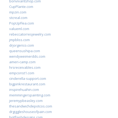
bonvivantshop.com
CupPlante.com
mpzin.com
stcreal.com
PopUpFlea.com
valueml.com
rebeccatorresjewelry.com
jmpbliss.com
drjorgerico.com
queensushipa.com
wendyweimerdds.com
ameri-camp.com
hrsreceivables.com
empconst1.com
cinderella-support.com
bigpinkrestaurant.com
inspirehuahin.com
memmingerspainting.com
jeremypbeasley.com
thesandwichdepotcos.com
drgiggleshouseofpain.com
hotflashdesigns.com