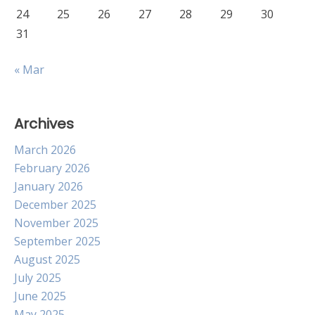
24
25
26
27
28
29
30
31
« Mar
Archives
March 2026
February 2026
January 2026
December 2025
November 2025
September 2025
August 2025
July 2025
June 2025
May 2025