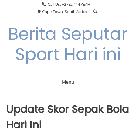
Skip
Call Us: +2782 444 YEAH
to
Cape Town, South Africa
content
Berita Seputar
Sport Hari ini
Menu
Update Skor Sepak Bola
Hari Ini