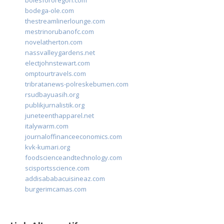
bolesfororegon.com
bodega-ole.com
thestreamlinerlounge.com
mestrinorubanofc.com
novelatherton.com
nassvalleygardens.net
electjohnstewart.com
omptourtravels.com
tribratanews-polreskebumen.com
rsudbayuasih.org
publikjurnalistik.org
juneteenthapparel.net
italywarm.com
journaloffinanceeconomics.com
kvk-kumari.org
foodscienceandtechnology.com
scisportsscience.com
addisababacuisineaz.com
burgerimcamas.com