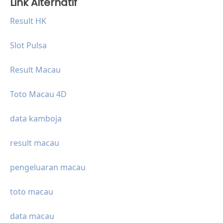
Link Alternatif
Result HK
Slot Pulsa
Result Macau
Toto Macau 4D
data kamboja
result macau
pengeluaran macau
toto macau
data macau