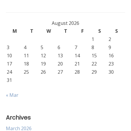
August 2026
M
T
W
T
F
S
S
1
2
3
4
5
6
7
8
9
10
11
12
13
14
15
16
17
18
19
20
21
22
23
24
25
26
27
28
29
30
31
« Mar
Archives
March 2026