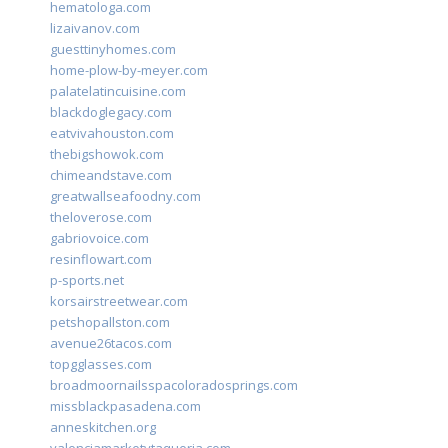
hematologa.com
lizaivanov.com
guesttinyhomes.com
home-plow-by-meyer.com
palatelatincuisine.com
blackdoglegacy.com
eatvivahouston.com
thebigshowok.com
chimeandstave.com
greatwallseafoodny.com
theloverose.com
gabriovoice.com
resinflowart.com
p-sports.net
korsairstreetwear.com
petshopallston.com
avenue26tacos.com
topgglasses.com
broadmoornailsspacoloradosprings.com
missblackpasadena.com
anneskitchen.org