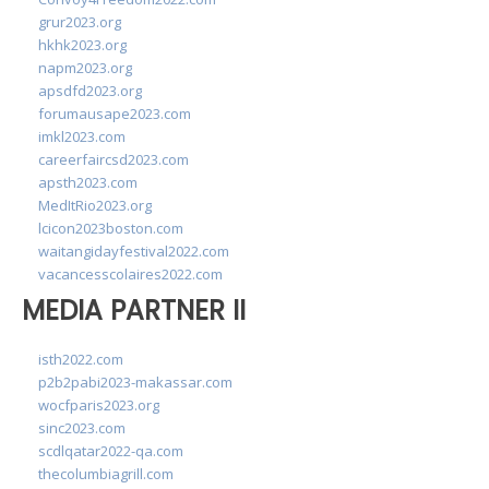
grur2023.org
hkhk2023.org
napm2023.org
apsdfd2023.org
forumausape2023.com
imkl2023.com
careerfaircsd2023.com
apsth2023.com
MedItRio2023.org
lcicon2023boston.com
waitangidayfestival2022.com
vacancesscolaires2022.com
MEDIA PARTNER II
isth2022.com
p2b2pabi2023-makassar.com
wocfparis2023.org
sinc2023.com
scdlqatar2022-qa.com
thecolumbiagrill.com