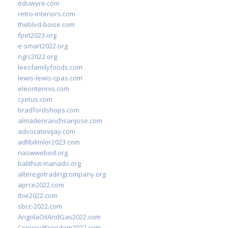
eduwyre.com
retro-interiors.com
theblvd-boise.com
fpet2023.org
e-smart2022.org
ngrc2022.org
leesfamilyfoods.com
lewis-lewis-cpas.com
eleontennis.com
cyetus.com
bradfordshops.com
almadenranchsanjose.com
advocatevijay.com
adlibilimler2023.com
naswwebed.org
balithut-manado.org
alteregotradingcompany.org
aprce2022.com
ibie2022.com
sbcc-2022.com
AngolaOilAndGas2022.com
Convoy4Freedom2022.com