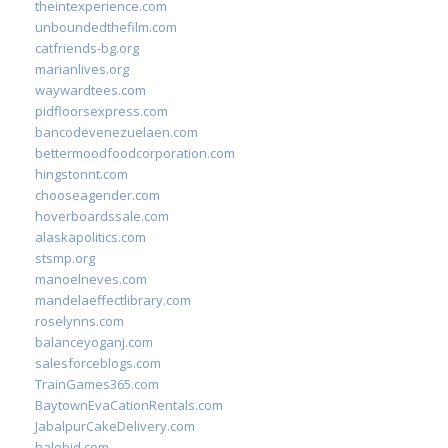
theintexperience.com
unboundedthefilm.com
catfriends-bg.org
marianlives.org
waywardtees.com
pidfloorsexpress.com
bancodevenezuelaen.com
bettermoodfoodcorporation.com
hingstonnt.com
chooseagender.com
hoverboardssale.com
alaskapolitics.com
stsmp.org
manoelneves.com
mandelaeffectlibrary.com
roselynns.com
balanceyoganj.com
salesforceblogs.com
TrainGames365.com
BaytownEvaCationRentals.com
JabalpurCakeDelivery.com
halobjd.com