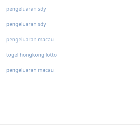
pengeluaran sdy
pengeluaran sdy
pengeluaran macau
togel hongkong lotto
pengeluaran macau