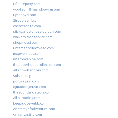
rifloorepoxy.com
woolleymillingandpaving.com
uptonpvd.com
2troublegrill.com
casateranga.com
sticksandstonesstudiooh.com
walkers-treeservice.com
shopmossi.com
untamedcollectivesd.com
mxpwellness.com
infernocanine.com
thepaperhousecollection.com
allisonwillisholley.com
solslite.org
portwayinn.com
djmaddogmusic.com
thesoundarchitects.com
allin1roofing.com
keepjudgewebb.com
anatomyofadventure.com
drivancastillo.com