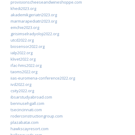
provisionscheeseandwineshoppe.com
khedi2023.org
akademikgeriatri2023.org
marmarapediatri2023.org
emchie2023.org
girisimselradyoloji2022.org
utcd2022.org
biosensor2022.org
ialp2022.org
klivet2022.org
ifac-hms2022.org
taoms2022.org
iias-euromena-conference2022.org
ivd2022.org
csity2022.org
ibsarstudyabroad.com
bennusehgall.com
tsecincinnati.com
roderconstructiongroup.com
plazabatai.com
hawkscayresort.com
hellonquads.com